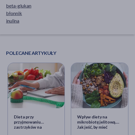
beta-glukan
błonnik
inulina
POLECANE ARTYKUŁY
Dieta przy
Wpływ diety na
przyjmowaniu
mikrobiotę jelitową.
zastrzyków na
Jak jeść, by mieć
odchudzanie. Jak jeść,
zdrowe jelita?