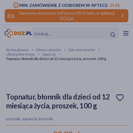
MIN. ZAMÓWIENIE Z ODBIOREM W APTECE:
25 ZŁ
Darmowa dostawa z InPost od 39 zł tylko w aplikacji
DOZ.pl
w
Hit
Hit
Strona główna
Mama i dziecko
Zdrowie dziecka
Układ pokarmowy
Zaparcia
ofory
Topnatur, błonnik dla dzieci od 12 miesiąca życia, proszek, 100 g
do makijażu
dzieci
ść
Hit
Hit
ące
rmową
kijażu
Topnatur, błonnik dla dzieci od 12
ść
Hit
miesiąca życia, proszek, 100 g
w
Hit
Hit
proszek, zaparcia, błonnik
ść
Hit