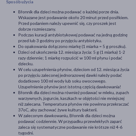
Sposób użycia
Błonnik dla dzieci można podawać o każdej porze dnia.
Wskazane jest podawanie około 20 minut przed posiłkiem.
Przed podaniem należy upewnić się, czy proszek jest
dobrze rozmieszany.
Podczas kuracji antybiotykowej podawać na jedną godzinę
przed lub 3 godziny po przyjęciu antybiotyku.
Do opakowania dołączono miarkę (1 miarka = 5 g proszku).
Dzieci od ukończenia 12. miesiąca życia: 5 g (1 miarka) 1-2
razy dziennie; 1 miarkę rozpuścić w 100 ml płynu i podać
dziecku.
W celu uzupełnienia płynów, dzieciom od 12. miesiąca życia
po przyjęciu zaleconej jednorazowej dawki należy podać
dodatkowo 100 ml wody lub soku owocowego.
Uzupełnienie płynów jest istotną częścią dawkowania!
Błonnik dla dzieci można również podawać w mleku, zupach
warzywnych, jogurcie, kaszkach w objętości nie mniejszej
niż zalecana. Temperatura płynów nie powinna przekraczać
37oC, aby zachować żywe kultury bakterii.
W zaleconym dawkowaniu, Błonnik dla dzieci można
podawać codziennie. W przypadku przewlekłych zaparć
zaleca się systematyczne podawanie nie krótsze niż 4-6
tygodni.