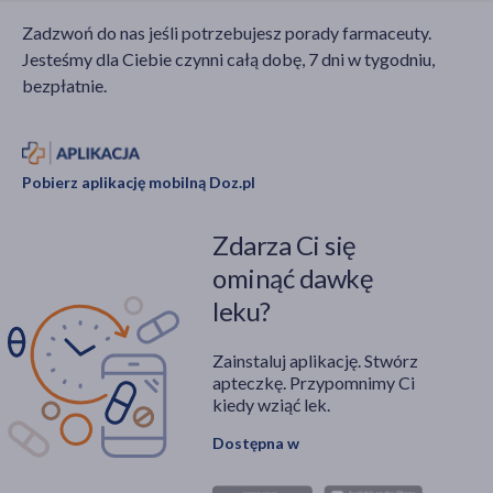
dieta przy
pokarmowego?
Zadzwoń do nas jeśli potrzebujesz porady farmaceuty.
przyjmowaniu
Jesteśmy dla Ciebie czynni całą dobę, 7 dni w tygodniu,
zastrzyków na
bezpłatnie.
odchudzanie będzie
odpowiednia?
Pobierz aplikację mobilną Doz.pl
Zdarza Ci się
ominąć dawkę
leku?
Zainstaluj aplikację. Stwórz
apteczkę. Przypomnimy Ci
kiedy wziąć lek.
Dostępna w