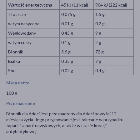
Wartość energetyczna
45 kJ (11 kcal)
904 kJ (222 kcal)
Tłuszcze
0,075 g
1,5 g
w tym nasycone
0,01 g
0,2 g
Węglowodany
0,45 g
9 g
w tym cukry
0,1 g
2 g
Błonnik
3,6 g
72 g
Białka
0,35 g
7 g
Sód
0,02 g
0,4 g
Masa netto
100 g
Przeznaczenie
Błonnik dla dzieci jest przeznaczony dla dzieci powyżej 12.
miesiąca życia. Jego przyjmowanie jest zalecane w przypadku
zaparć i zaparć nawykowych, a także w czasie kuracji
antybiotykowej.