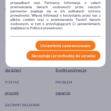
przypadkach nasi Partnerzy. Informacja o celach
Janczewo 121a
przetwarzania danych osobowych przez naszych
Santok
partnerów znajduje się w ich politykach ochrony
prywatności. Więcej informacji o korzystaniu przez nas z
plików cookies oraz o przetwarzaniu Twoich danych
osobowych, w tym o przysługujących Ci uprawnieniach,
znajdziesz w Polityce prywatności.
CECHY PRODUKTU
Ustawienia zaawansowane
Akceptuję i przechodzę do serwisu
WIEK
TYP PRODUKTU
dla dzieci
Środki spożywcze
POSTAĆ
PROBLEM
proszek
zaparcia
GŁÓWNY SKŁADNIK