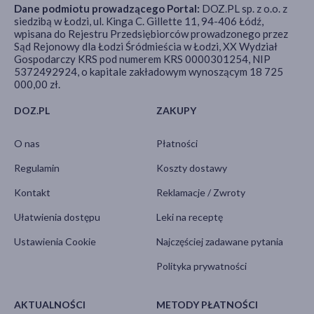
Dane podmiotu prowadzącego Portal:
DOZ.PL sp. z o.o. z
siedzibą w Łodzi, ul. Kinga C. Gillette 11, 94-406 Łódź,
wpisana do Rejestru Przedsiębiorców prowadzonego przez
Sąd Rejonowy dla Łodzi Śródmieścia w Łodzi, XX Wydział
Gospodarczy KRS pod numerem KRS 0000301254, NIP
5372492924, o kapitale zakładowym wynoszącym 18 725
000,00 zł.
DOZ.PL
ZAKUPY
O nas
Płatności
Regulamin
Koszty dostawy
Kontakt
Reklamacje / Zwroty
Ułatwienia dostępu
Leki na receptę
Ustawienia Cookie
Najczęściej zadawane pytania
Polityka prywatności
AKTUALNOŚCI
METODY PŁATNOŚCI