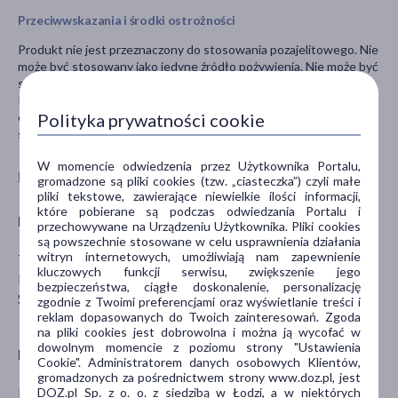
Przeciwwskazania i środki ostrożności
Produkt nie jest przeznaczony do stosowania pozajelitowego. Nie
może być stosowany jako jedyne źródło pożywienia. Nie może być
stosowany jak substytut (zamiennik) zróżnicowanej diety.
Preparat należy przechowywać w suchym miejscu. Po każdym
Polityka prywatności cookie
otwarciu szczelnie zamykać opakowanie. Przechowywać w
sposób niedostępny dla dzieci.
W momencie odwiedzenia przez Użytkownika Portalu,
Pokaż wszystkie produkty TOPNATUR
gromadzone są pliki cookies (tzw. „ciasteczka”) czyli małe
pliki tekstowe, zawierające niewielkie ilości informacji,
które pobierane są podczas odwiedzania Portalu i
Producent
przechowywane na Urządzeniu Użytkownika. Pliki cookies
są powszechnie stosowane w celu usprawnienia działania
witryn internetowych, umożliwiają nam zapewnienie
TOPNATUR s. r. o.
kluczowych funkcji serwisu, zwiększenie jego
K Teplinam 679, Czechy
bezpieczeństwa, ciągłe doskonalenie, personalizację
Slusovice
zgodnie z Twoimi preferencjami oraz wyświetlanie treści i
reklam dopasowanych do Twoich zainteresowań. Zgoda
na pliki cookies jest dobrowolna i można ją wycofać w
dowolnym momencie z poziomu strony "Ustawienia
Dystrybutor
Cookie". Administratorem danych osobowych Klientów,
gromadzonych za pośrednictwem strony www.doz.pl, jest
Nook Hanna Kukawka -Walczak
DOZ.pl Sp. z o. o. z siedzibą w Łodzi, a w niektórych