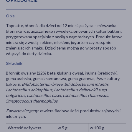
Opis
Topnatur, błonnik dla dzieci od 12 miesiąca życia – mieszanka
błonnika rozpuszczalnego i wyselekcjonowanych kultur bakterii,
przygotowana specjalnie z myślą o najmłodszych. Produkt łatwo
miesza się z wodą, sokiem, mlekiem, jogurtem czy zupą, nie
zmieniając ich smaku. Dzięki temu można go w prosty sposób
włączyć do diety dziecka.
Składniki
Błonnik owsiany (22% beta glukan z owsa), inulina (prebiotyk),
guma arabska, guma ksantanowa, guma guarowa, żywe kultury
bakterii:
Bifidobacterium breve, Bifidobacterium infantis,
Lactobacillus acidophilus, Lactobacillus delbruckii susp.
bulgaricus, Lactobacillus casei, Lactobacillus rhamnosus,
Streptococcus thermophilus.
Zawarte alergeny:
zawiera śladowe ilości produktów sojowych i
mlecznych.
Wartość odżywcza
w 5 g
w 100 g