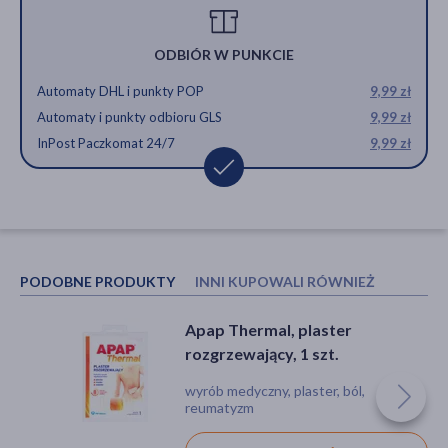
ODBIÓR W PUNKCIE
Automaty DHL i punkty POP
9,99 zł
Automaty i punkty odbioru GLS
9,99 zł
InPost Paczkomat 24/7
9,99 zł
PODOBNE PRODUKTY
INNI KUPOWALI RÓWNIEŻ
Apap Thermal, plaster
ThermaCare, kompresy
rozgrzewający, 1 szt.
rozgrzewające na szyję,
ramiona, nadgarstki, 2 szt.
wyrób medyczny, plaster, ból,
wyrób medyczny, ból
reumatyzm