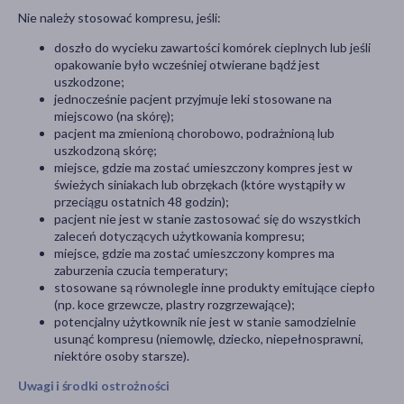
Nie należy stosować kompresu, jeśli:
doszło do wycieku zawartości komórek cieplnych lub jeśli
opakowanie było wcześniej otwierane bądź jest
uszkodzone;
jednocześnie pacjent przyjmuje leki stosowane na
miejscowo (na skórę);
pacjent ma zmienioną chorobowo, podrażnioną lub
uszkodzoną skórę;
miejsce, gdzie ma zostać umieszczony kompres jest w
świeżych siniakach lub obrzękach (które wystąpiły w
przeciągu ostatnich 48 godzin);
pacjent nie jest w stanie zastosować się do wszystkich
zaleceń dotyczących użytkowania kompresu;
miejsce, gdzie ma zostać umieszczony kompres ma
zaburzenia czucia temperatury;
stosowane są równolegle inne produkty emitujące ciepło
(np. koce grzewcze, plastry rozgrzewające);
potencjalny użytkownik nie jest w stanie samodzielnie
usunąć kompresu (niemowlę, dziecko, niepełnosprawni,
niektóre osoby starsze).
Uwagi i środki ostrożności