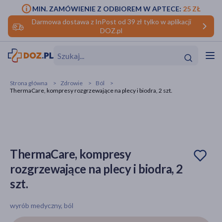
MIN. ZAMÓWIENIE Z ODBIOREM W APTECE:
25 ZŁ
Darmowa dostawa z InPost od 39 zł tylko w aplikacji
DOZ.pl
w
Hit
Hit
Strona główna
Zdrowie
Ból
ThermaCare, kompresy rozgrzewające na plecy i biodra, 2 szt.
ofory
do makijażu
dzieci
ść
Hit
Hit
ące
rmową
kijażu
ThermaCare, kompresy
rozgrzewające na plecy i biodra, 2
ść
Hit
szt.
w
Hit
Hit
wyrób medyczny, ból
ść
Hit