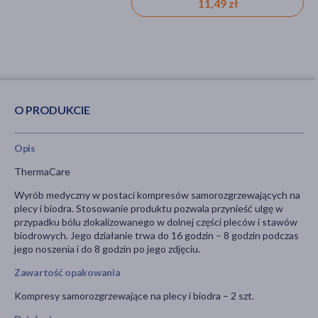
11,49 zł
27,59 zł
O PRODUKCIE
Opis
ThermaCare
Wyrób medyczny w postaci kompresów samorozgrzewających na
plecy i biodra. Stosowanie produktu pozwala przynieść ulgę w
przypadku bólu zlokalizowanego w dolnej części pleców i stawów
biodrowych. Jego działanie trwa do 16 godzin
–
8 godzin podczas
jego noszenia i do 8 godzin po jego zdjęciu.
Zawartość opakowania
Kompresy samorozgrzewające na plecy i biodra
–
2 szt.