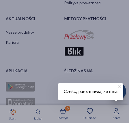
Polityka prywatności
AKTUALNOŚCI
METODY PŁATNOŚCI
Nasze produkty
Kariera
APLIKACJA
ŚLEDŹ NAS NA
Cześć, porozmawiaj ze mną
0
Koszyk
Ulubione
Konto
Start
Szukaj
Strefa okazji
Nowości
Krótkie daty