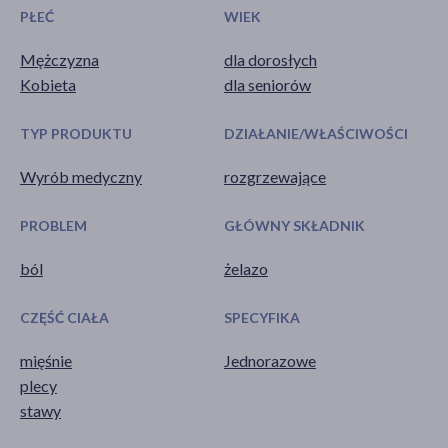
PŁEĆ
WIEK
Mężczyzna
dla dorosłych
Kobieta
dla seniorów
TYP PRODUKTU
DZIAŁANIE/WŁAŚCIWOŚCI
Wyrób medyczny
rozgrzewające
PROBLEM
GŁÓWNY SKŁADNIK
ból
żelazo
CZĘŚĆ CIAŁA
SPECYFIKA
mięśnie
Jednorazowe
plecy
stawy