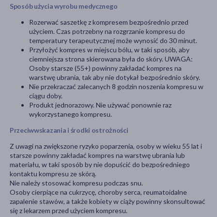
Sposób użycia wyrobu medycznego
Rozerwać saszetkę z kompresem bezpośrednio przed
użyciem. Czas potrzebny na rozgrzanie kompresu do
temperatury terapeutycznej może wynosić do 30 minut.
Przyłożyć kompres w miejscu bólu, w taki sposób, aby
ciemniejsza strona skierowana była do skóry. UWAGA:
Osoby starsze (55+) powinny zakładać kompres na
warstwę ubrania, tak aby nie dotykał bezpośrednio skóry.
Nie przekraczać zalecanych 8 godzin noszenia kompresu w
ciągu doby.
Produkt jednorazowy. Nie używać ponownie raz
wykorzystanego kompresu.
Przeciwwskazania i środki ostrożności
Z uwagi na zwiększone ryzyko poparzenia, osoby w wieku 55 lat i
starsze powinny zakładać kompres na warstwę ubrania lub
materiału, w taki sposób by nie dopuścić do bezpośredniego
kontaktu kompresu ze skórą.
Nie należy stosować kompresu podczas snu.
Osoby cierpiące na cukrzycę, choroby serca, reumatoidalne
zapalenie stawów, a także kobiety w ciąży powinny skonsultować
się z lekarzem przed użyciem kompresu.