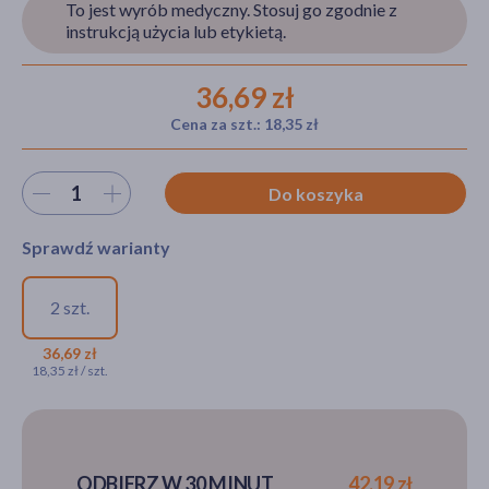
To jest wyrób medyczny. Stosuj go zgodnie z
instrukcją użycia lub etykietą.
akijażu
36,69 zł
Cena za szt.: 18,35 zł
Wybierz ilość
Do koszyka
Hit
Sprawdź warianty
2 szt.
ThermaCare, kompresy
rozgrzewające na plecy i
36,69 zł
18,35 zł / szt.
biodra, 2 szt.
36,69 zł
ODBIERZ W 30 MINUT
42,19 zł