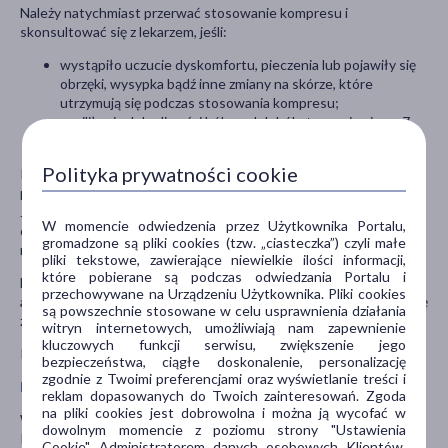
Należy natychmiast przerwać stosowanie kompresu i
skonsultować się z lekarzem, jeśli:
wystąpiło uczucie dyskomfortu, pieczenia lub pojawiły się
obrzęki, wysypka bądź inne zmiany na skórze, które
utrzymują się podczas stosowania kompresu;
nasiliły się dolegliwości bólowe lub ból utrzymuje się po 7
dniach stosowania kompresu.
Polityka prywatności cookie
Każda komórka cieplna zawiera żelazo (ok. 2 gramów). W
przypadku połknięcia należy natychmiast zgłosić się do lekarza.
Jeśli dojdzie do kontaktu zawartości komórki cieplnej ze skórą lub
W momencie odwiedzenia przez Użytkownika Portalu,
oczami, należy usunąć kompres, przemyć dotknięty obszar wodą i
gromadzone są pliki cookies (tzw. „ciasteczka”) czyli małe
niezwłocznie zgłosić się do lekarza.
pliki tekstowe, zawierające niewielkie ilości informacji,
które pobierane są podczas odwiedzania Portalu i
Nigdy nie należy podgrzewać produktu w kuchence mikrofalowej
przechowywane na Urządzeniu Użytkownika. Pliki cookies
ani próbować go podgrzać powtórnie, ponieważ kompres może się
są powszechnie stosowane w celu usprawnienia działania
zapalić.
witryn internetowych, umożliwiają nam zapewnienie
kluczowych funkcji serwisu, zwiększenie jego
Przechowywać poza zasięgiem dzieci i zwierząt.
bezpieczeństwa, ciągłe doskonalenie, personalizację
zgodnie z Twoimi preferencjami oraz wyświetlanie treści i
Możliwe działania niepożądane wyrobu medycznego
reklam dopasowanych do Twoich zainteresowań. Zgoda
na pliki cookies jest dobrowolna i można ją wycofać w
Wyrób może powodować oparzenia i/lub pęcherze skórne.
dowolnym momencie z poziomu strony "Ustawienia
Podczas jego stosowania należy często kontrolować stan skóry.
Cookie". Administratorem danych osobowych Klientów,