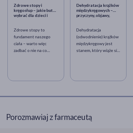
Zdrowe stopy i
Dehydratacja krążków
kręgosłup – jakie buty
międzykręgowych –
wybrać dla dzieci i
przyczyny, objawy,
dorosłych?
leczenie
Zdrowe stopy to
Dehydratacja
fundament naszego
(odwodnienie) krążków
ciała – warto więc
międzykręgowy jest
zadbać o nie na co
stanem, który wiąże się
dzień. Odpowiednie
z postępującym
obuwie odgrywa
zwyrodnieniem dysku.
kluczową rolę w
To proces, który jest
profilaktyce problemów
związany nie tylko z
zarówno ze stopami, jak
urazem kręgosłupa, ale
i kręgosłupem. Dowiedz
także ze starzeniem się
się, jak wybierać buty,
organizmu. Jakie są
które zapewnią
objawy odwodnionych
komfort, wsparcie i
krążków między
Porozmawiaj z farmaceutą
ochronę, niezależnie od
kręgowych? Jak
wieku i indywidualnych
nawodnić krążki
potrzeb.
międzykręgowe?