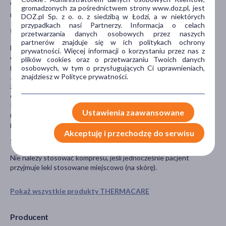
W przypadku stwierdzenia podrażnienia lub oparzenia, należy
gromadzonych za pośrednictwem strony www.doz.pl, jest
natychmiast usunąć kompres.
DOZ.pl Sp. z o. o. z siedzibą w Łodzi, a w niektórych
przypadkach nasi Partnerzy. Informacja o celach
Uwagi
przetwarzania danych osobowych przez naszych
partnerów znajduje się w ich politykach ochrony
Nie należy wywierać dodatkowego nacisku na produkt, np.
prywatności. Więcej informacji o korzystaniu przez nas z
opierać się o twarde powierzchnie, nosić pod obcisłą odzieżą lub
plików cookies oraz o przetwarzaniu Twoich danych
paskiem.
osobowych, w tym o przysługujących Ci uprawnieniach,
znajdziesz w Polityce prywatności.
Jeśli okład wydaje się zbyt gorący, należy przestać go używać lub
założyć na warstwę ubrania, tak aby nie przylegał bezpośrednio
do skóry.
Przed poddaniem się badaniu rezonansem magnetycznym (MRI)
Ustawienia zaawansowane
należy usunąć kompres, aby uniknąć zwiększonego ryzyka
poparzeń.
Akceptuję i przechodzę do serwisu
Stosowanie wyrobu z innymi lekami
Nie należy stosować kompresu, jeśli jednocześnie pacjent
przyjmuje leki stosowane miejscowo (na skórę).
Pokaż wszystkie produkty THERMACARE
Producent