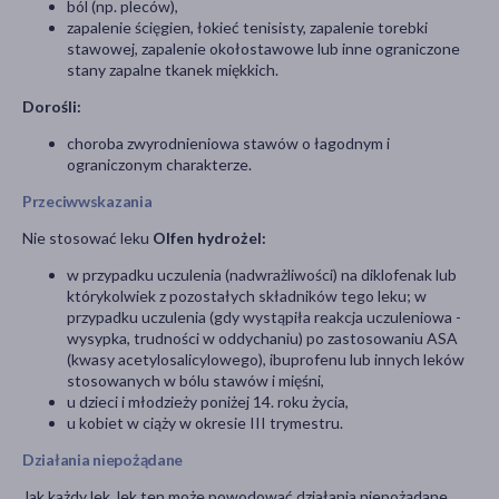
ból (np. pleców),
zapalenie ścięgien, łokieć tenisisty, zapalenie torebki
stawowej, zapalenie okołostawowe lub inne ograniczone
stany zapalne tkanek miękkich.
Dorośli:
choroba zwyrodnieniowa stawów o łagodnym i
ograniczonym charakterze.
Przeciwwskazania
Nie stosować leku
Olfen hydrożel:
w przypadku uczulenia (nadwrażliwości) na diklofenak lub
którykolwiek z pozostałych składników tego leku; w
przypadku uczulenia (gdy wystąpiła reakcja uczuleniowa -
wysypka, trudności w oddychaniu) po zastosowaniu ASA
(kwasy acetylosalicylowego), ibuprofenu lub innych leków
stosowanych w bólu stawów i mięśni,
u dzieci i młodzieży poniżej 14. roku życia,
u kobiet w ciąży w okresie III trymestru.
Działania niepożądane
Jak każdy lek, lek ten może powodować działania niepożądane,