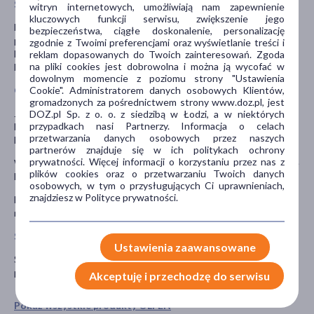
Stosowanie innych leków
witryn internetowych, umożliwiają nam zapewnienie
kluczowych funkcji serwisu, zwiększenie jego
Należy powiedzieć lekarzowi lub farmaceucie o wszystkich lekach
bezpieczeństwa, ciągłe doskonalenie, personalizację
przyjmowanych przez pacjenta obecnie lub ostatnio, a także o
zgodnie z Twoimi preferencjami oraz wyświetlanie treści i
lekach, które pacjent planuje przyjmować, w tym również o tych,
reklam dopasowanych do Twoich zainteresowań. Zgoda
na pliki cookies jest dobrowolna i można ją wycofać w
które wydawane są bez recepty.
dowolnym momencie z poziomu strony "Ustawienia
Cookie". Administratorem danych osobowych Klientów,
Ciąża i karmienie piersią
gromadzonych za pośrednictwem strony www.doz.pl, jest
Jeśli pacjentka jest w ciąży lub karmi piersią, przypuszcza, że może
DOZ.pl Sp. z o. o. z siedzibą w Łodzi, a w niektórych
przypadkach nasi Partnerzy. Informacja o celach
być w ciąży lub gdy planuje mieć dziecko powinna poradzić się
przetwarzania danych osobowych przez naszych
lekarza lub farmaceuty przed zastosowaniem tego leku.
partnerów znajduje się w ich politykach ochrony
prywatności. Więcej informacji o korzystaniu przez nas z
W okresie ciąży (pierwszych sześć miesięcy) wyłącznie na zlecenie
plików cookies oraz o przetwarzaniu Twoich danych
lekarza. Stosowane w III trymestrze ciąży jest przeciwwskazane.
osobowych, w tym o przysługujących Ci uprawnieniach,
znajdziesz w Polityce prywatności.
Diklofenak przenika do mleka kobiet karmiących piersią (w
niewielkich ilościach).
Stosowanie leku u dzieci i młodzieży
Ustawienia zaawansowane
Stosowanie leku u dzieci i młodzieży poniżej 14 lat jest
przeciwwskazane.
Akceptuję i przechodzę do serwisu
Pokaż wszystkie produkty OLFEN