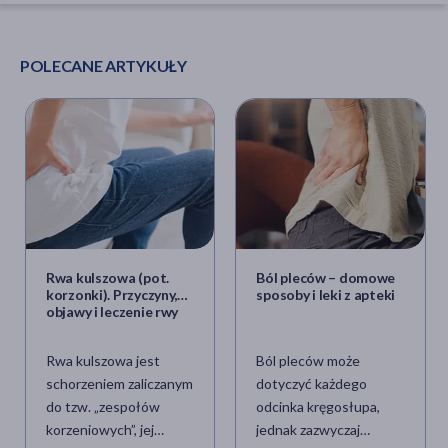
POLECANE ARTYKUŁY
Rwa kulszowa (pot.
Ból pleców – domowe
korzonki). Przyczyny,
sposoby i leki z apteki
objawy i leczenie rwy
kulszowej
Rwa kulszowa jest
Ból pleców może
schorzeniem zaliczanym
dotyczyć każdego
do tzw. „zespołów
odcinka kręgosłupa,
korzeniowych”, jej
jednak zazwyczaj