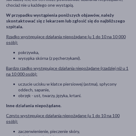
chociaż nie u każdego one wystąpią.
W przypadku wystąpienia poniższych objawów, należy
skontaktować się z lekarzem lub zgłosić się do najbliższego
szpitala.
Rzadko występujące działania niepożądane (u 1 do 10 na 10 000
osób):
pokrzywka,
wysypka skórna (z pęcherzykami).
Bardzo rzadko występujące działania niepożądane (rzadziej niż u 1
na 10 000 osób):
uczucie ucisku w klatce piersiowej (astma), spłycony
oddech, sapanie,
obrzęk - ust, twarzy, języka, krtani.
Inne działania niepożądane.
Często występujące działania niepożądane (u 1 do 10 na 100
osób):
zaczerwienienie, pieczenie skóry,