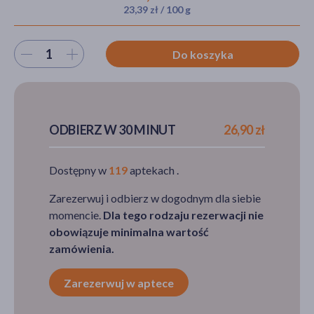
23,39 zł / 100 g
Wybierz ilość
Do koszyka
akijażu
Hit
ODBIERZ W 30 MINUT
26,90 zł
Dostępny w
119
aptekach .
Zarezerwuj i odbierz w dogodnym dla siebie
momencie.
Dla tego rodzaju rezerwacji nie
obowiązuje minimalna wartość
zamówienia.
Zarezerwuj w aptece