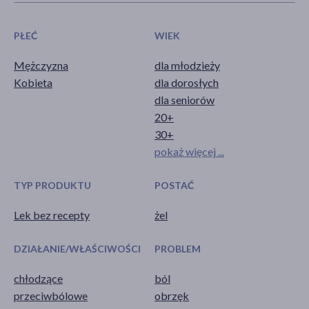
PŁEĆ
WIEK
Mężczyzna
dla młodzieży
Kobieta
dla dorosłych
dla seniorów
20+
30+
pokaż więcej ...
TYP PRODUKTU
POSTAĆ
Lek bez recepty
żel
DZIAŁANIE/WŁAŚCIWOŚCI
PROBLEM
chłodzące
ból
przeciwbólowe
obrzęk