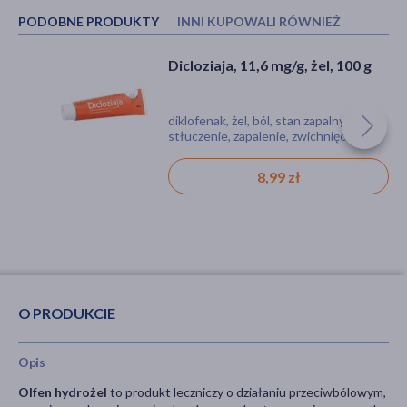
PODOBNE PRODUKTY
INNI KUPOWALI RÓWNIEŻ
Dicloziaja, 11,6 mg/g, żel, 100 g
Olfen Patch, 140 mg, plastry
lecznicze, 5 szt. (torebka)
diklofenak, żel, ból, stan zapalny,
diklofenak, plaster, ból, stłuczenie,
stłuczenie, zapalenie, zwichnięcie
zwichnięcie
45,29 zł
8,99 zł
O PRODUKCIE
Opis
Olfen hydrożel
to produkt leczniczy o działaniu przeciwbólowym,