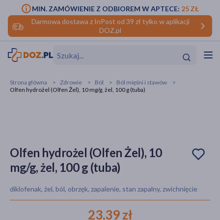
MIN. ZAMÓWIENIE Z ODBIOREM W APTECE:
25 ZŁ
Darmowa dostawa z InPost od 39 zł tylko w aplikacji
DOZ.pl
w
Hit
Hit
Strona główna
Zdrowie
Ból
Ból mięśni i stawów
Olfen hydrożel (Olfen Żel), 10 mg/g, żel, 100 g (tuba)
ofory
do makijażu
dzieci
ść
Hit
Hit
ące
rmową
kijażu
Olfen hydrożel (Olfen Żel), 10
mg/g, żel, 100 g (tuba)
ść
Hit
diklofenak, żel, ból, obrzęk, zapalenie, stan zapalny, zwichnięcie
w
Hit
Hit
23,39 zł
ść
Hit