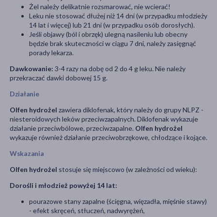
Żel należy delikatnie rozsmarować, nie wcierać!
Leku nie stosować dłużej niż 14 dni (w przypadku młodzieży
14 lat i więcej) lub 21 dni (w przypadku osób dorosłych).
Jeśli objawy (ból i obrzęk) ulegną nasileniu lub obecny
będzie brak skuteczności w ciągu 7 dni, należy zasięgnąć
porady lekarza.
Dawkowanie:
3-4 razy na dobę od 2 do 4 g leku. Nie należy
przekraczać dawki dobowej 15 g.
Działanie
Olfen hydrożel
zawiera diklofenak, który należy do grupy NLPZ -
niesteroidowych leków przeciwzapalnych. Diklofenak wykazuje
działanie przeciwbólowe, przeciwzapalne.
Olfen hydrożel
wykazuje również działanie przeciwobrzękowe, chłodzące i kojące.
Wskazania
Olfen hydrożel
stosuje się miejscowo (w zależności od wieku):
Dorośli i młodzież powyżej 14 lat:
pourazowe stany zapalne (ścięgna, więzadła, mięśnie stawy)
- efekt skręceń, stłuczeń, nadwyrężeń,