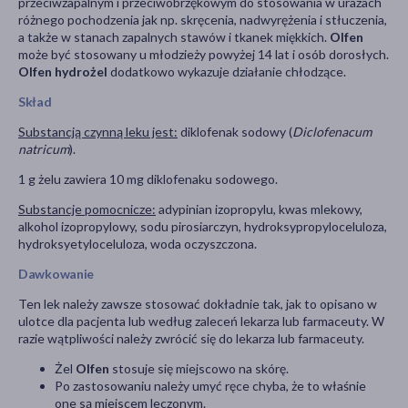
przeciwzapalnym i przeciwobrzękowym do stosowania w urazach
różnego pochodzenia jak np. skręcenia, nadwyrężenia i stłuczenia,
a także w stanach zapalnych stawów i tkanek miękkich.
Olfen
może być stosowany u młodzieży powyżej 14 lat i osób dorosłych.
Olfen hydrożel
dodatkowo wykazuje działanie chłodzące.
Skład
Substancją czynną leku jest:
diklofenak sodowy (
Diclofenacum
natricum
).
1 g żelu zawiera 10 mg diklofenaku sodowego.
Substancje pomocnicze:
adypinian izopropylu, kwas mlekowy,
alkohol izopropylowy, sodu pirosiarczyn, hydroksypropyloceluloza,
hydroksyetyloceluloza, woda oczyszczona.
Dawkowanie
Ten lek należy zawsze stosować dokładnie tak, jak to opisano w
ulotce dla pacjenta lub według zaleceń lekarza lub farmaceuty. W
razie wątpliwości należy zwrócić się do lekarza lub farmaceuty.
Żel
Olfen
stosuje się miejscowo na skórę.
Po zastosowaniu należy umyć ręce chyba, że to właśnie
one są miejscem leczonym.