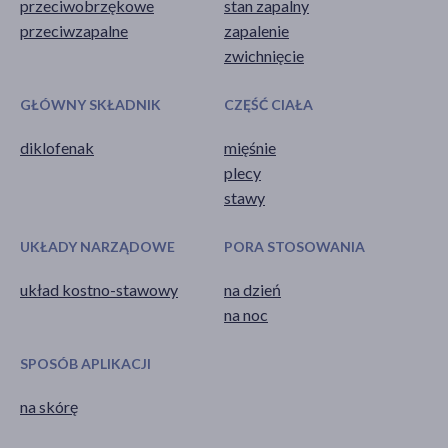
przeciwobrzękowe
stan zapalny
przeciwzapalne
zapalenie
zwichnięcie
GŁÓWNY SKŁADNIK
CZĘŚĆ CIAŁA
diklofenak
mięśnie
plecy
stawy
UKŁADY NARZĄDOWE
PORA STOSOWANIA
układ kostno-stawowy
na dzień
na noc
SPOSÓB APLIKACJI
na skórę