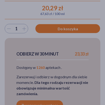
20,29 zł
67,63 zł / 100 ml
akijażu
Wybierz ilość
Do koszyka
Hit
ODBIERZ W 30 MINUT
23,33 zł
Dostępny w
1260
aptekach .
Zarezerwuj i odbierz w dogodnym dla siebie
momencie.
Dla tego rodzaju rezerwacji nie
obowiązuje minimalna wartość
zamówienia.