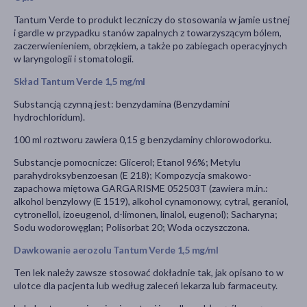
Tantum Verde to produkt leczniczy do stosowania w jamie ustnej
i gardle w przypadku stanów zapalnych z towarzyszącym bólem,
zaczerwienieniem, obrzękiem, a także po zabiegach operacyjnych
w laryngologii i stomatologii.
Skład Tantum Verde 1,5 mg/ml
Substancją czynną jest: benzydamina (Benzydamini
hydrochloridum).
100 ml roztworu zawiera 0,15 g benzydaminy chlorowodorku.
Substancje pomocnicze: Glicerol; Etanol 96%; Metylu
parahydroksybenzoesan (E 218); Kompozycja smakowo-
zapachowa miętowa GARGARISME 052503T (zawiera m.in.:
alkohol benzylowy (E 1519), alkohol cynamonowy, cytral, geraniol,
cytronellol, izoeugenol, d-limonen, linalol, eugenol); Sacharyna;
Sodu wodorowęglan; Polisorbat 20; Woda oczyszczona.
Dawkowanie aerozolu Tantum Verde 1,5 mg/ml
Ten lek należy zawsze stosować dokładnie tak, jak opisano to w
ulotce dla pacjenta lub według zaleceń lekarza lub farmaceuty.