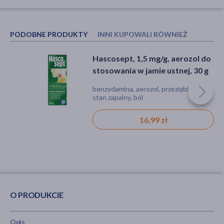
PODOBNE PRODUKTY
INNI KUPOWALI RÓWNIEŻ
Hascosept, 1,5 mg/g, aerozol do
Tantum Verde Forte, 3 mg/ml,
stosowania w jamie ustnej, 30 g
aerozol do stosowania w jamie
ustnej i gardle, 15 ml
benzydamina, aerozol, przeziębienie,
benzydamina, aerozol, ból, obrzęk, stan
stan zapalny, ból
zapalny, zaczerwienienie
16,99 zł
20,39 zł
O PRODUKCIE
Opis