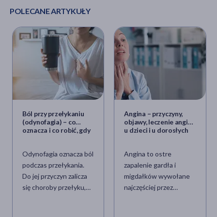
POLECANE ARTYKUŁY
Ból przy przełykaniu
Angina – przyczyny,
(odynofagia) – co
objawy, leczenie anginy
oznacza i co robić, gdy
u dzieci i u dorosłych
się pojawi?
Odynofagia oznacza ból
Angina to ostre
podczas przełykania.
zapalenie gardła i
Do jej przyczyn zalicza
migdałków wywołane
się choroby przełyku,
najczęściej przez
nowotwory, a
paciorkowce z grupy A
także zalegające ciała obce
(Streptococcus