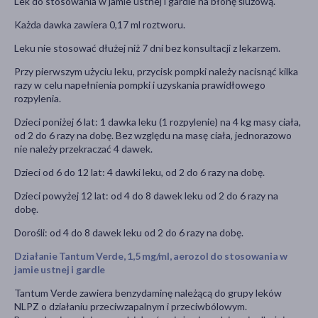
Lek do stosowania w jamie ustnej i gardle na błonę śluzową.
Każda dawka zawiera 0,17 ml roztworu.
Leku nie stosować dłużej niż 7 dni bez konsultacji z lekarzem.
Przy pierwszym użyciu leku, przycisk pompki należy nacisnąć kilka
razy w celu napełnienia pompki i uzyskania prawidłowego
rozpylenia.
Dzieci poniżej 6 lat: 1 dawka leku (1 rozpylenie) na 4 kg masy ciała,
od 2 do 6 razy na dobę. Bez względu na masę ciała, jednorazowo
nie należy przekraczać 4 dawek.
Dzieci od 6 do 12 lat: 4 dawki leku, od 2 do 6 razy na dobę.
Dzieci powyżej 12 lat: od 4 do 8 dawek leku od 2 do 6 razy na
dobę.
Dorośli: od 4 do 8 dawek leku od 2 do 6 razy na dobę.
Działanie Tantum Verde, 1,5 mg/ml, aerozol do stosowania w
jamie ustnej i gardle
Tantum Verde zawiera benzydaminę należącą do grupy leków
NLPZ o działaniu przeciwzapalnym i przeciwbólowym.