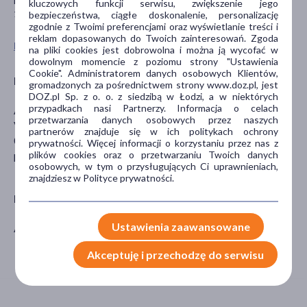
Lek może być stosowany u dzieci poniżej 6 lat, 6-12 lat i powyżej
kluczowych funkcji serwisu, zwiększenie jego
12 lat, a także u osób dorosłych.
bezpieczeństwa, ciągłe doskonalenie, personalizację
zgodnie z Twoimi preferencjami oraz wyświetlanie treści i
reklam dopasowanych do Twoich zainteresowań. Zgoda
Pokaż wszystkie produkty TANTUM VERDE
na pliki cookies jest dobrowolna i można ją wycofać w
dowolnym momencie z poziomu strony "Ustawienia
Cookie". Administratorem danych osobowych Klientów,
Podmiot odpowiedzialny
gromadzonych za pośrednictwem strony www.doz.pl, jest
DOZ.pl Sp. z o. o. z siedzibą w Łodzi, a w niektórych
przypadkach nasi Partnerzy. Informacja o celach
ANGELINI PHARMA POLSKA SP.Z O.O.
przetwarzania danych osobowych przez naszych
Via Amelia 70
partnerów znajduje się w ich politykach ochrony
00181 Rome
prywatności. Więcej informacji o korzystaniu przez nas z
plików cookies oraz o przetwarzaniu Twoich danych
patrizia.ciavatta@angelinipharma.com
osobowych, w tym o przysługujących Ci uprawnieniach,
znajdziesz w Polityce prywatności.
Producent
Ustawienia zaawansowane
AZIENDE CH.ANGELINI
Akceptuję i przechodzę do serwisu