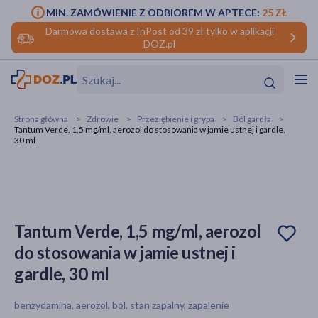
MIN. ZAMÓWIENIE Z ODBIOREM W APTECE:
25 ZŁ
Darmowa dostawa z InPost od 39 zł tylko w aplikacji
DOZ.pl
w
Hit
Hit
Strona główna
Zdrowie
Przeziębienie i grypa
Ból gardła
Tantum Verde, 1,5 mg/ml, aerozol do stosowania w jamie ustnej i gardle,
ofory
30 ml
do makijażu
dzieci
ść
Hit
Hit
ące
rmową
kijażu
Tantum Verde, 1,5 mg/ml, aerozol
ść
Hit
do stosowania w jamie ustnej i
gardle, 30 ml
w
Hit
Hit
benzydamina, aerozol, ból, stan zapalny, zapalenie
ść
Hit