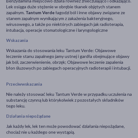
Benzydamina miejscowo działa również znieczulająco i odkażająco.
Lek osiąga duże stężenie w obrębie tkanek objętych stanem
zapalnym.
Tantum Verde
łagodzi ból i inne objawy związane ze
stanem zapalnym wynikającym z zakażenia bakteryjnego,
wirusowego, a także po niektórych zabiegach jak radioterapia,
intubacja, operacje stomatologiczne i laryngologiczne
Wskazania
Wskazania do stosowania leku Tantum Verde: Objawowe
leczenie stanu zapalnego jamy ustnej i gardła obejmujące objawy
jak ból, zaczerwienienie, obrzęk; Objawowe leczenie zapalenia
błon śluzowych po zabiegach operacyjnych radioterapii i intubacji.
Przeciwwskazania
Nie należy stosować leku Tantum Verde w przypadku uczulenia na
substancję czynną lub którykolwiek z pozostałych składników
tego leku.
Działania niepożądane
Jak każdy lek, lek ten może powodować działania niepożądane,
chociaż nie u każdego one wystąpią.