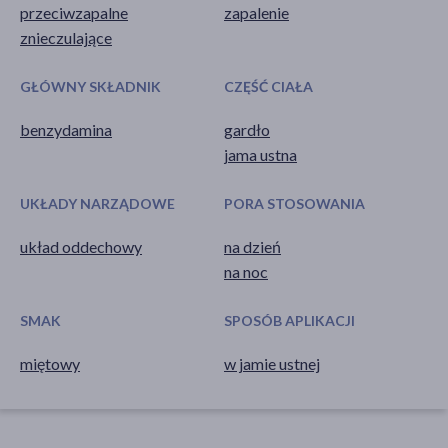
przeciwzapalne
zapalenie
znieczulające
GŁÓWNY SKŁADNIK
CZĘŚĆ CIAŁA
benzydamina
gardło
jama ustna
UKŁADY NARZĄDOWE
PORA STOSOWANIA
układ oddechowy
na dzień
na noc
SMAK
SPOSÓB APLIKACJI
miętowy
w jamie ustnej