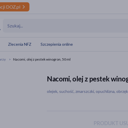
cji DOZ.pl
y
Zlecenia NFZ
Szczepienia online
arzy
Nacomi, olej z pestek winogron, 50 ml
Nacomi, olej z pestek wino
olejek, suchość, zmarszczki, opuchlizna, obrzę
PRODUKT USU