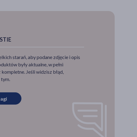
STIE
ich starań, aby podane zdjęcie i opis
duktów były aktualne, w pełni
ze,
kompletne. Jeśli widzisz błąd,
 tym.
ługiej
agi
 się w
t temu,
ie
u