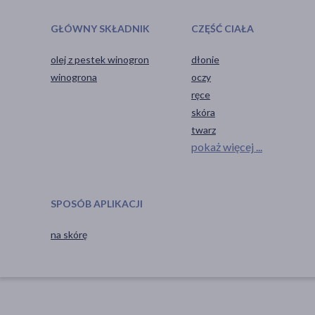
GŁÓWNY SKŁADNIK
CZĘŚĆ CIAŁA
olej z pestek winogron
dłonie
winogrona
oczy
ręce
skóra
twarz
pokaż więcej ...
SPOSÓB APLIKACJI
na skórę