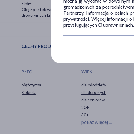
można ją wycofać w dowolnym mo
skórę.
gromadzonych za pośrednictwem s
Olej z pestek winogron bardzo dobrze sprawdzi się również
Partnerzy. Informacja o celach 
drogeryjnych kremów i balsamów - wzbogaci ich skład.
prywatności. Więcej informacji o
przysługujących Ci uprawnieniach,
CECHY PRODUKTU
PŁEĆ
WIEK
Mężczyzna
dla młodzieży
Kobieta
dla dorosłych
dla seniorów
20+
30+
pokaż więcej ...