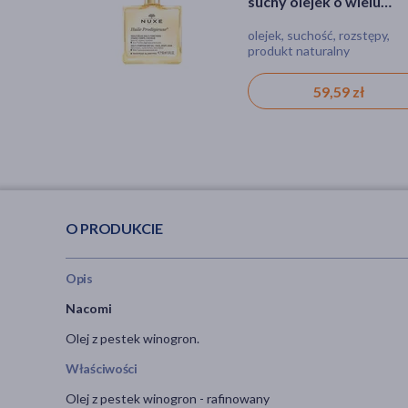
suchy olejek o wielu
First Tan Cocoa Kiss,
zastosowaniach, 50 ml
ekspresowa brązująca
olejek, suchość, rozstępy,
pianka, dla wegan
pianka, 200 ml
produkt naturalny
143,99 zł
59,59 zł
O PRODUKCIE
Opis
Nacomi
Olej z pestek winogron.
Właściwości
Olej z pestek winogron - rafinowany