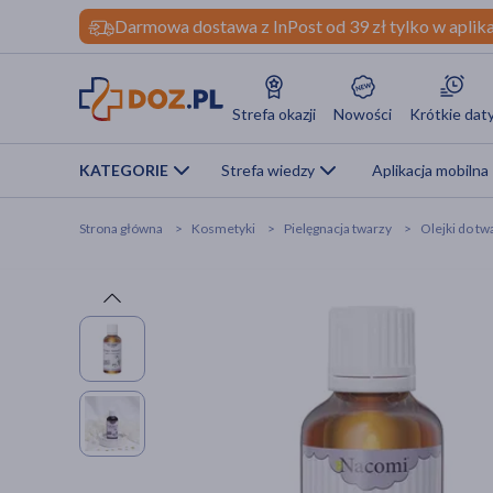
Darmowa dostawa z InPost od 39 zł tylko w aplika
Strefa okazji
Nowości
Krótkie dat
KATEGORIE
Strefa wiedzy
Aplikacja mobilna
Strona główna
Kosmetyki
Pielęgnacja twarzy
Olejki do tw