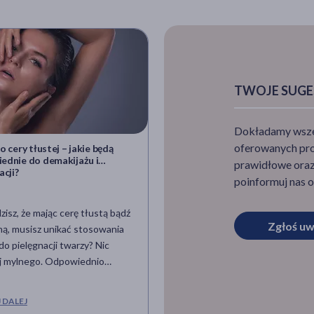
TWOJE SUGE
Dokładamy wszelk
oferowanych pro
o cery tłustej – jakie będą
Winogrono – wartości odżywc
ednie do demakijażu i
właściwości, zastosowanie,
prawidłowe oraz 
acji?
przeciwwskazania
poinformuj nas o
zisz, że mając cerę tłustą bądź
Winogrona to owoce o bardzo d
Zgłoś uw
ą, musisz unikać stosowania
historii. Szacuje się, że pojawiły
do pielęgnacji twarzy? Nic
naszej diecie już ponad 6000 la
ej mylnego. Odpowiednio
w Egipcie. Poza tym, że wyborn
 olej naturalny może sprawić,
smakują, są także źródłem wiel
a będzie się mniej
cennych dla naszego zdrowia
 DALEJ
CZYTAJ DALEJ
szczała, a ponadto będzie
składników. Jakimi wartościami