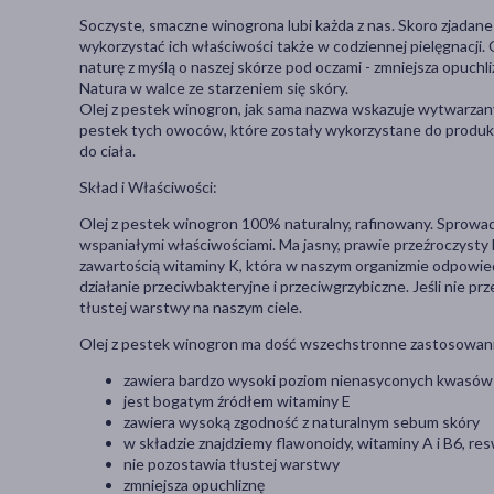
Soczyste, smaczne winogrona lubi każda z nas. Skoro zjadane 
wykorzystać ich właściwości także w codziennej pielęgnacji.
naturę z myślą o naszej skórze pod oczami - zmniejsza opuchli
Natura w walce ze starzeniem się skóry.
Olej z pestek winogron, jak sama nazwa wskazuje wytwarzany 
pestek tych owoców, które zostały wykorzystane do produkc
do ciała.
Skład i Właściwości:
Olej z pestek winogron 100% naturalny, rafinowany. Sprowadz
wspaniałymi właściwościami. Ma jasny, prawie przeźroczysty
zawartością witaminy K, która w naszym organizmie odpowiedz
działanie przeciwbakteryjne i przeciwgrzybiczne. Jeśli nie prz
tłustej warstwy na naszym ciele.
Olej z pestek winogron ma dość wszechstronne zastosowanie
zawiera bardzo wysoki poziom nienasyconych kwasów
jest bogatym źródłem witaminy E
zawiera wysoką zgodność z naturalnym sebum skóry
w składzie znajdziemy flawonoidy, witaminy A i B6, res
nie pozostawia tłustej warstwy
zmniejsza opuchliznę