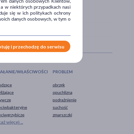
orem danych osobowych Klientów,
 a w niektórych przypadkach nasi
uje się w ich politykach ochrony
 Twoich danych osobowych, w tym o
tuję i przechodzę do serwisu
IAŁANIE/WŁAŚCIWOŚCI
PROBLEM
odzące
obrzęk
ilżające
opuchlizna
ywcze
podrażnienie
eciwbakteryjne
suchość
eciwgrzybicze
zmarszczki
aż więcej ...