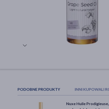
PODOBNE PRODUKTY
INNI KUPOWALI 
Nuxe Huile Prodigieuse,
Veoli Botanica Love At