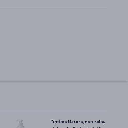
Optima Natura, naturalny
Ziaja Nuno, żel myjący