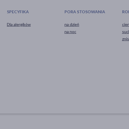
SPECYFIKA
PORA STOSOWANIA
RO
Dla alergików
na dzień
cie
na noc
suc
zni