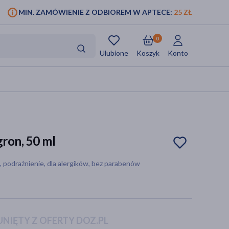
MIN. ZAMÓWIENIE Z ODBIOREM W APTECE:
25 ZŁ
0
Ulubione
Koszyk
Konto
gron, 50 ml
k, podrażnienie, dla alergików, bez parabenów
NIĘTY Z OFERTY DOZ.PL