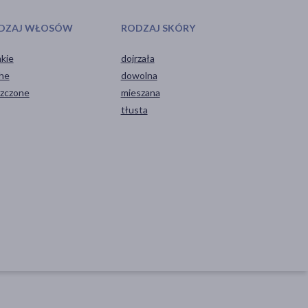
DZAJ WŁOSÓW
RODZAJ SKÓRY
nkie
dojrzała
he
dowolna
szczone
mieszana
tłusta