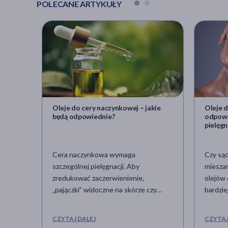
POLECANE ARTYKUŁY
Oleje do cery naczynkowej – jakie
Oleje d
będą odpowiednie?
odpowi
pielęgn
Cera naczynkowa wymaga
Czy sąd
szczególnej pielęgnacji. Aby
mieszan
zredukować zaczerwienienie,
olejów 
„pajączki” widoczne na skórze czy
bardzi
nadmierną wrażliwość na czynniki
dobrany
zewnętrze, konieczne jest stosowanie
że skór
CZYTAJ DALEJ
CZYTAJ
kosmetyków o właściwościach
przetłu