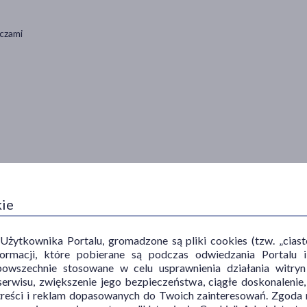
oczami
owe, zmniejsza opuchliznę.
kie
ytkownika Portalu, gromadzone są pliki cookies (tzw. „ciastec
informacji, które pobierane są podczas odwiedzania Portal
z pestek winogron możemy wklepać co wieczór pod oczy i na powieki.
powszechnie stosowane w celu usprawnienia działania witryn
obie z tym poradzi.
erwisu, zwiększenie jego bezpieczeństwa, ciągłe doskonalenie
skóry rąk i paznokci.
treści i reklam dopasowanych do Twoich zainteresowań. Zgoda n
ę, delikatnie zwilżonej twarzy lub bezpośrednio wmasować w suchą