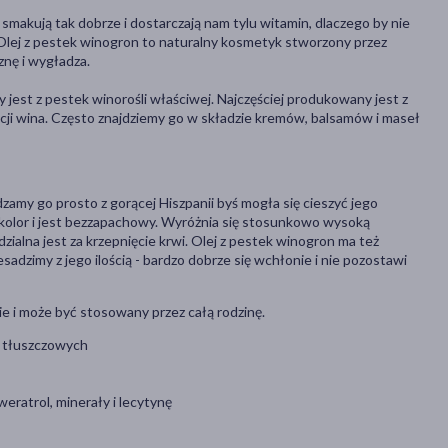
smakują tak dobrze i dostarczają nam tylu witamin, dlaczego by nie
 Olej z pestek winogron to naturalny kosmetyk stworzony przez
znę i wygładza.
jest z pestek winorośli właściwej. Najczęściej produkowany jest z
ji wina. Często znajdziemy go w składzie kremów, balsamów i maseł
amy go prosto z gorącej Hiszpanii byś mogła się cieszyć jego
 kolor i jest bezzapachowy. Wyróżnia się stosunkowo wysoką
ialna jest za krzepnięcie krwi. Olej z pestek winogron ma też
esadzimy z jego ilością - bardzo dobrze się wchłonie i nie pozostawi
 i może być stosowany przez całą rodzinę.
 tłuszczowych
weratrol, minerały i lecytynę