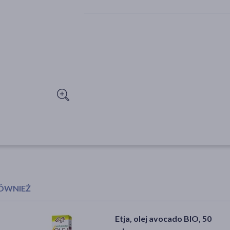
RÓWNIEŻ
Etja, olej avocado BIO, 50
Ziaja Nuno, tonik