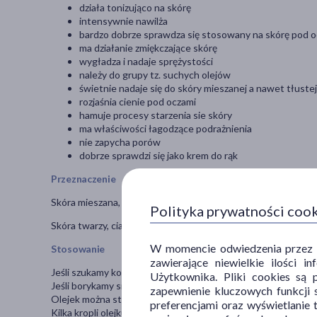
działa tonizująco na skórę
intensywnie nawilża
bardzo dobrze sprawdza się stosowany na skórę pod 
ma działanie zmiękczające skórę
wygładza i nadaje sprężystości
należy do grupy tz. suchych olejów
świetnie nadaje się do skóry mieszanej a nawet tłustej
rozjaśnia cienie pod oczami
hamuje procesy starzenia sie skóry
ma właściwości łagodzące podrażnienia
nie zapycha porów
dobrze sprawdzi się jako krem do rąk
Przeznaczenie
Skóra mieszana, tłusta, dojrzała, działanie przeciwzmarszczk
Polityka prywatności coo
Skóra twarzy, ciała, włosy, dłoni.
W momencie odwiedzenia przez Uż
Stosowanie
zawierające niewielkie ilości 
Jeśli szukamy kosmetyku pod oczy, to niewielką ilość oleju 
Użytkownika. Pliki cookies są 
Jeśli borykamy się z sińcami i workami pod oczami, na pewno s
zapewnienie kluczowych funkcji s
Olejek można stosować jako codzienny, pielęgnujący krem do 
preferencjami oraz wyświetlanie 
Kilka kropli olejku możemy nanieść na dłoń i wklepać w skór