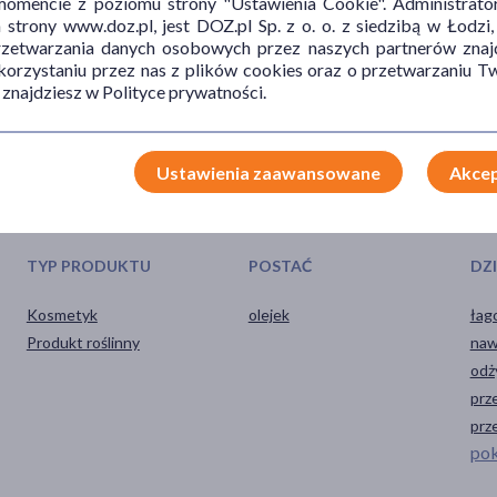
mencie z poziomu strony "Ustawienia Cookie". Administrat
trony www.doz.pl, jest DOZ.pl Sp. z o. o. z siedzibą w Łodzi,
 jako dodatek do domowych maseczek do twarzy lub jako uzupełnienie
przetwarzania danych osobowych przez naszych partnerów znajd
 korzystaniu przez nas z plików cookies oraz o przetwarzaniu
 znajdziesz w Polityce prywatności.
Ustawienia zaawansowane
Akcep
TYP PRODUKTU
POSTAĆ
DZ
Kosmetyk
olejek
łag
Produkt roślinny
naw
odż
prz
prz
pok