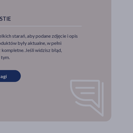
STIE
ich starań, aby podane zdjęcie i opis
duktów były aktualne, w pełni
awy i
kompletne. Jeśli widzisz błąd,
 tym.
ziej
agi
ących
 że
 wciąż
wają
nego
 tylko