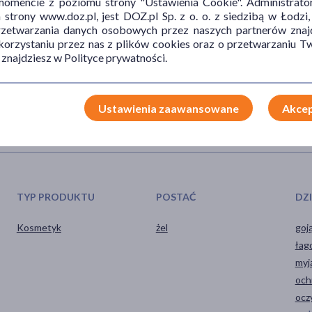
mencie z poziomu strony "Ustawienia Cookie". Administrat
cych.
trony www.doz.pl, jest DOZ.pl Sp. z o. o. z siedzibą w Łodzi,
przetwarzania danych osobowych przez naszych partnerów znajd
ologa.
 korzystaniu przez nas z plików cookies oraz o przetwarzaniu
w oryginalnym opakowaniu.
 znajdziesz w Polityce prywatności.
Ustawienia zaawansowane
Akcep
TYP PRODUKTU
POSTAĆ
DZ
Kosmetyk
żel
goj
łag
myj
och
ocz