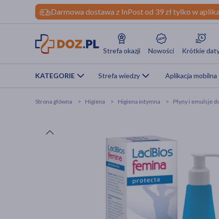
Darmowa dostawa z InPost od 39 zł tylko w aplika
Strefa okazji
Nowości
Krótkie dat
KATEGORIE
Strefa wiedzy
Aplikacja mobilna
Strona główna
Higiena
Higiena intymna
Płyny i emulsje d