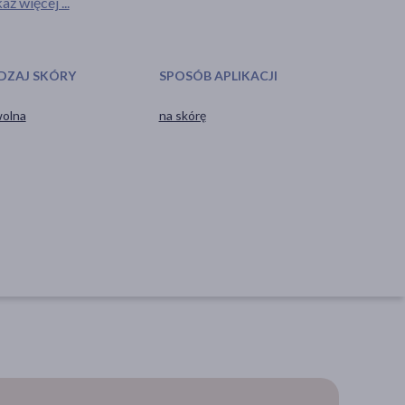
aż więcej ...
DZAJ SKÓRY
SPOSÓB APLIKACJI
olna
na skórę