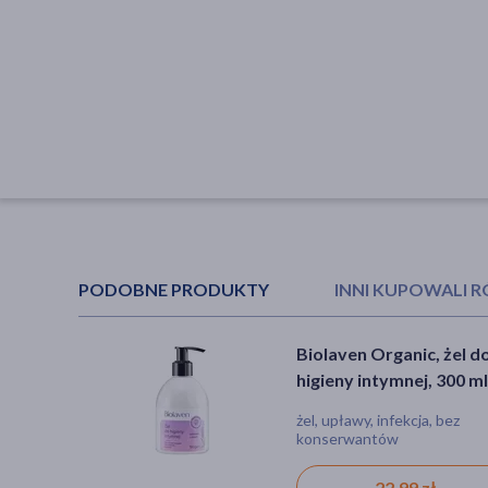
PODOBNE PRODUKTY
INNI KUPOWALI 
Biolaven Organic, żel d
Lacibios Femina Pregna
higieny intymnej, 300 ml
specjalistyczny żel do
higieny intymnej, 150 ml
żel, upławy, infekcja, bez
żel, dla alergików, dla kobiet
konserwantów
karmiących, dla kobiet w cią
22,99 zł
28,49 zł