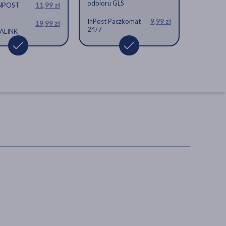
odbioru GLS
INPOST
11,99 zł
InPost Paczkomat
9,99 zł
19,99 zł
24/7
ALINK
Iladian, kapsułki, 10 szt.
kapsułki, odbudowa flory
bakteryjnej
17,59 zł