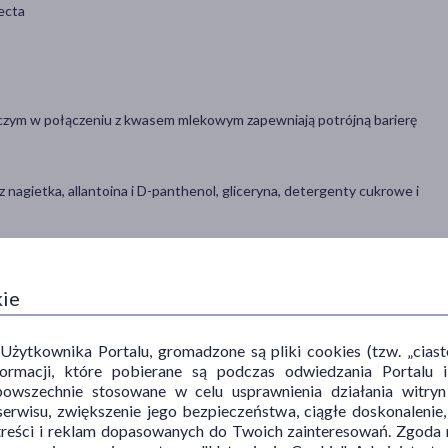
tecta
ójczym w połączeniu z kwasem mlekowym zapewniają potrójną barierę
 nagietka, allantoina i D-panthenol, gliceryna, detergenty cukrowe i
kie
Lacibios Femina Protecta
nanieść na dłoń, rozcieńczyć z wodą i umyć
ytkownika Portalu, gromadzone są pliki cookies (tzw. „ciastec
zależności od potrzeb.
informacji, które pobierane są podczas odwiedzania Portal
powszechnie stosowane w celu usprawnienia działania witryn
erwisu, zwiększenie jego bezpieczeństwa, ciągłe doskonalenie
treści i reklam dopasowanych do Twoich zainteresowań. Zgoda n