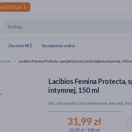
cji DOZ.pl
y
Zlecenia NFZ
Szczepienia online
o mycia
Lacibios Femina Protecta, specjalistyczny żel do higieny intymnej, 150 m
Lacibios Femina Protecta, s
intymnej, 150 ml
żel, stan zapalny, bez parabenów, bez peg, bez 
31,99 zł
Wyb
21,33 zł / 100 ml