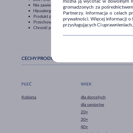
można ją wycofać w dowolnym mo
Nie zawiera parabenów oraz innych substancji drażnią
gromadzonych za pośrednictwem s
Hipoalergiczny.
Partnerzy. Informacja o celach 
Produkt przebadany pod kontrolą dermatologa i ginek
prywatności. Więcej informacji o
Przechowywać w temperaturze pokojowej (15-25°C) 
przysługujących Ci uprawnieniach,
Chronić przed słońcem.
CECHY PRODUKTU
PŁEĆ
WIEK
Kobieta
dla dorosłych
dla seniorów
20+
30+
40+