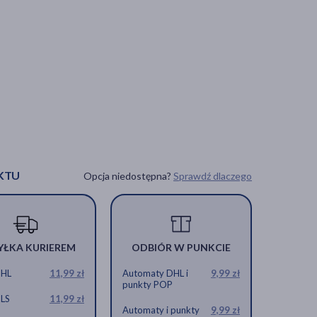
KTU
Opcja niedostępna?
Sprawdź dlaczego
YŁKA KURIEREM
ODBIÓR W PUNKCIE
DHL
11,99 zł
Automaty DHL i
9,99 zł
punkty POP
GLS
11,99 zł
Automaty i punkty
9,99 zł