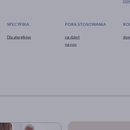
pok
SPECYFIKA
PORA STOSOWANIA
RO
Dla alergików
na dzień
dow
na noc