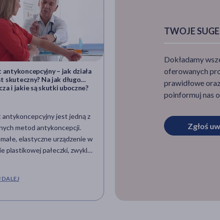
TWOJE SUGE
Dokładamy wszelk
oferowanych pro
 antykoncepcyjny – jak działa
Endometrioza – przyczyny, obj
est skuteczny? Na jak długo
leczenie
prawidłowe oraz 
za i jakie są skutki uboczne?
poinformuj nas o
 antykoncepcyjny jest jedną z
Endometrioza to jedna z najbard
Zgłoś uw
nych metod antykoncepcji.
tajemniczych i jednocześnie
 małe, elastyczne urządzenie w
powszechnych chorób dotykaj
ie plastikowej pałeczki, zwykle
kobiety na całym świecie. Mimo
ści około 4 cm i średnicy 2 mm,
cierpi na nią nawet co
jest wprowadzane pod skórę
dziesiąta kobieta, jej przyczyny
 DALEJ
CZYTAJ DALEJ
a. Najpopularniejszym
pozostają zagadką, a objawy by
tem antykoncepcyjnym na
mylące i trudne do jednoznacz
est implant hormonalny, który
zdiagnozowania. Choroba ta nie
a etonogestrel do organizmu w
wywołuje przewlekły ból i