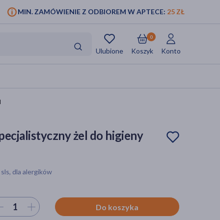
MIN. ZAMÓWIENIE Z ODBIOREM W APTECE:
25 ZŁ
0
Ulubione
Koszyk
Konto
l
pecjalistyczny żel do higieny
sls, dla alergików
ierz ilość
Do koszyka