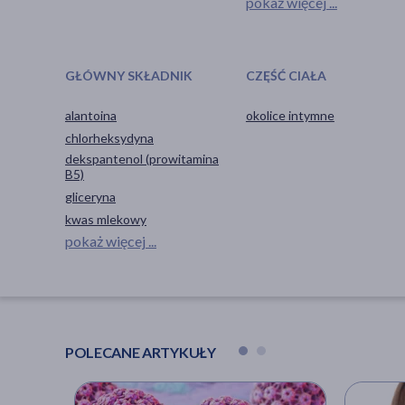
pokaż więcej ...
GŁÓWNY SKŁADNIK
CZĘŚĆ CIAŁA
alantoina
okolice intymne
chlorheksydyna
dekspantenol (prowitamina
B5)
gliceryna
kwas mlekowy
pokaż więcej ...
POLECANE ARTYKUŁY