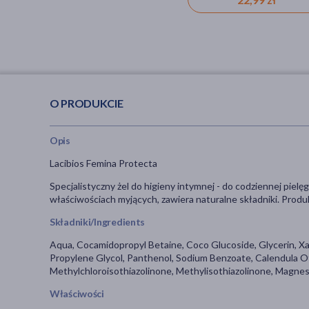
O PRODUKCIE
Opis
Lacibios Femina Protecta
Specjalistyczny żel do higieny intymnej - do codziennej pielę
właściwościach myjących, zawiera naturalne składniki. Prod
Składniki/Ingredients
Aqua, Cocamidopropyl Betaine, Coco Glucoside, Glycerin, Xan
Propylene Glycol, Panthenol, Sodium Benzoate, Calendula Off
Methylchloroisothiazolinone, Methylisothiazolinone, Magnesi
Właściwości