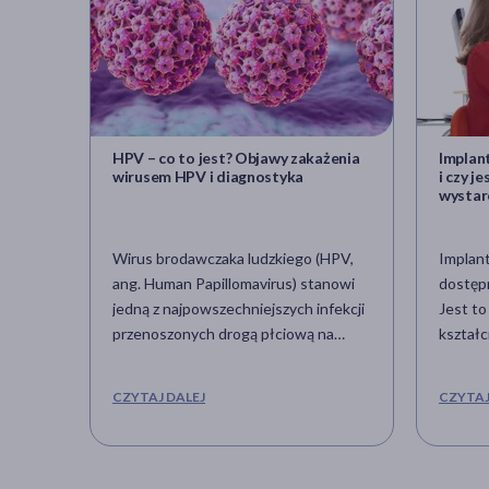
HPV – co to jest? Objawy zakażenia
Implant
wirusem HPV i diagnostyka
i czy j
wystarc
Wirus brodawczaka ludzkiego (HPV,
Implant
ang. Human Papillomavirus) stanowi
dostęp
jedną z najpowszechniejszych infekcji
Jest to
przenoszonych drogą płciową na
kształc
świecie. Szacuje się, że ponad 80%
o długo
aktywnych seksualnie osób
które 
CZYTAJ DALEJ
CZYTAJ
doświadczy zakażenia HPV
ramieni
przynajmniej raz w życiu. Zakażenie
implan
tym wirusem ma szczególne znaczenie
rynku j
z uwagi na jego udowodniony związek
uwalni