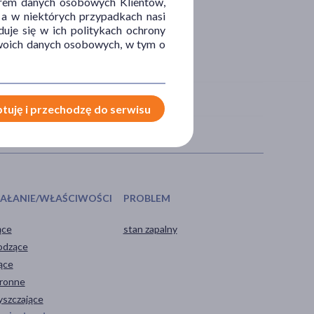
orem danych osobowych Klientów,
 a w niektórych przypadkach nasi
uje się w ich politykach ochrony
 Twoich danych osobowych, w tym o
tuję i przechodzę do serwisu
IAŁANIE/WŁAŚCIWOŚCI
PROBLEM
ące
stan zapalny
odzące
ące
ronne
yszczające