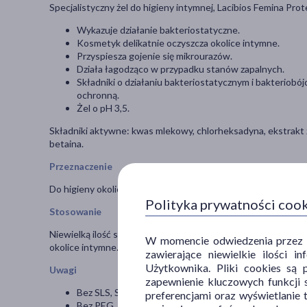
Specjalistyczny żel do higieny intymnej, Lacibios Femina Pro
Wykazuje działanie bakteriostatyczne.
Kosmetyk delikatnie oczyszcza okolice intymne.
Przyspiesza gojenie się mikrourazów.
Działa łagodząco w przypadku stanów zapalnych.
Składniki o działaniu bakteriostatycznym i bakteriob
ochronną.
Żel o pH 3,5.
Składniki aktywne:
kwas mlekowy, chlorheksadyna, ekstrakt z
betaina.
Przeznaczenie
Do higieny okolic intymnych.
Polityka prywatności coo
Stosowanie
Niewielką ilość specjalistycznego żelu do higieny intymnej, 
W momencie odwiedzenia przez Uż
okolice intymne. Następnie spłukać. Stosować codziennie w 
zawierające niewielkie ilości 
Użytkownika. Pliki cookies są 
Uwagi
zapewnienie kluczowych funkcji s
Bez SLS, SLES.
preferencjami oraz wyświetlanie 
Bez PEG.