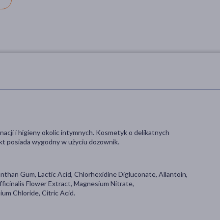
gnacji i higieny okolic intymnych. Kosmetyk o delikatnych
ukt posiada wygodny w użyciu dozownik.
than Gum, Lactic Acid, Chlorhexidine Digluconate, Allantoin,
icinalis Flower Extract, Magnesium Nitrate,
um Chloride, Citric Acid.