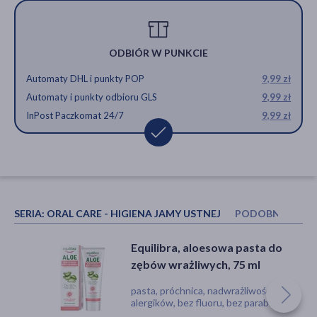
ODBIÓR W PUNKCIE
Automaty DHL i punkty POP
9,99 zł
Automaty i punkty odbioru GLS
9,99 zł
InPost Paczkomat 24/7
9,99 zł
SERIA:
ORAL CARE - HIGIENA JAMY USTNEJ
PODOBNE PRO
Sylveco, naturalna pasta do
Equilibra, aloesowa pasta do
Equilibra, aloesowa pasta do
zębów, 100 g
zębów wrażliwych, 75 ml
zębów wrażliwych, 75 ml
pasta, nieświeży oddech, próchnica,
pasta, próchnica, nadwrażliwość, dla
pasta, próchnica, nadwrażliwość, dla
bez fluoru
alergików, bez fluoru, bez parabenów,
alergików, bez fluoru, bez parabenów,
bez sls
bez sls