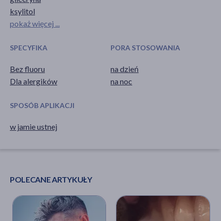
ksylitol
pokaż więcej ...
SPECYFIKA
PORA STOSOWANIA
Bez fluoru
na dzień
Dla alergików
na noc
SPOSÓB APLIKACJI
w jamie ustnej
POLECANE ARTYKUŁY