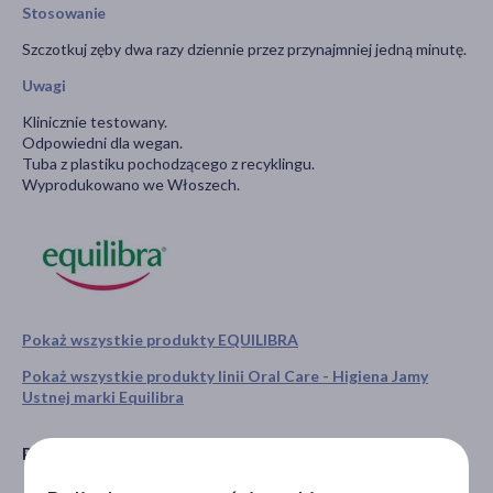
Stosowanie
Szczotkuj zęby dwa razy dziennie przez przynajmniej jedną minutę.
Uwagi
Klinicznie testowany.
Odpowiedni dla wegan.
Tuba z plastiku pochodzącego z recyklingu.
Wyprodukowano we Włoszech.
Pokaż wszystkie produkty EQUILIBRA
Pokaż wszystkie produkty linii Oral Care - Higiena Jamy
Ustnej marki Equilibra
Producent