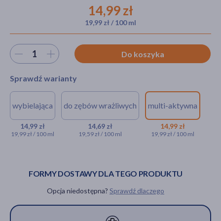
14,99 zł
19,99 zł / 100 ml
akijażu
Wybierz ilość
Do koszyka
Sprawdź warianty
Hit
wybielająca
do zębów wrażliwych
multi-aktywna
Equilibra, aloesowa pasta do
Equilibra, aloesowa
Equilibra,
zębów wybielająca, 75 ml
pasta do zębów
aloesowa
14,99 zł
14,69 zł
14,99 zł
19,99 zł / 100 ml
19,59 zł / 100 ml
19,99 zł / 100 ml
wrażliwych, 75 ml
pasta do
14,99 zł
zębów
14,69 zł
multi-
aktywna,
FORMY DOSTAWY DLA TEGO PRODUKTU
75 ml
Opcja niedostępna?
Sprawdź dlaczego
14,99 zł