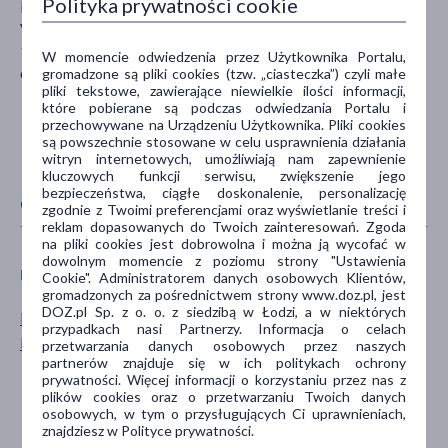
Polityka prywatności cookie
Equilibra srl
Via Plava 74
10135 Torino
W momencie odwiedzenia przez Użytkownika Portalu,
cosmetica@equilibra.it
gromadzone są pliki cookies (tzw. „ciasteczka”) czyli małe
pliki tekstowe, zawierające niewielkie ilości informacji,
które pobierane są podczas odwiedzania Portalu i
przechowywane na Urządzeniu Użytkownika. Pliki cookies
są powszechnie stosowane w celu usprawnienia działania
witryn internetowych, umożliwiają nam zapewnienie
kluczowych funkcji serwisu, zwiększenie jego
bezpieczeństwa, ciągłe doskonalenie, personalizację
CECHY PRODUKTU
zgodnie z Twoimi preferencjami oraz wyświetlanie treści i
reklam dopasowanych do Twoich zainteresowań. Zgoda
na pliki cookies jest dobrowolna i można ją wycofać w
dowolnym momencie z poziomu strony "Ustawienia
PŁEĆ
WIEK
Cookie". Administratorem danych osobowych Klientów,
gromadzonych za pośrednictwem strony www.doz.pl, jest
DOZ.pl Sp. z o. o. z siedzibą w Łodzi, a w niektórych
Mężczyzna
dla młodzieży
przypadkach nasi Partnerzy. Informacja o celach
Kobieta
dla dorosłych
przetwarzania danych osobowych przez naszych
partnerów znajduje się w ich politykach ochrony
dla seniorów
prywatności. Więcej informacji o korzystaniu przez nas z
20+
plików cookies oraz o przetwarzaniu Twoich danych
osobowych, w tym o przysługujących Ci uprawnieniach,
30+
znajdziesz w Polityce prywatności.
pokaż więcej ...