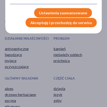
TYP PRODUKTU
POSTAĆ
Ustawienia zaawansowane
Kosmetyk
pasta
Akceptuję i przechodzę do serwisu
Produkt roślinny
DZIAŁANIE/WŁAŚCIWOŚCI
PROBLEM
antyseptyczne
kamień
łagodzące
nieświeży oddech
myjące
próchnica
oczyszczające
GŁÓWNY SKŁADNIK
CZĘŚĆ CIAŁA
aloes
dziąsła
drzewo herbaciane
język
escyna
zęby
gliceryna