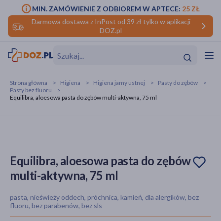
MIN. ZAMÓWIENIE Z ODBIOREM W APTECE:
25 ZŁ
Darmowa dostawa z InPost od 39 zł tylko w aplikacji
DOZ.pl
w
Hit
Hit
Strona główna
Higiena
Higiena jamy ustnej
Pasty do zębów
Pasty bez fluoru
ofory
Equilibra, aloesowa pasta do zębów multi-aktywna, 75 ml
do makijażu
dzieci
ść
Hit
Hit
ące
rmową
kijażu
Equilibra, aloesowa pasta do zębów
ść
Hit
multi-aktywna, 75 ml
w
Hit
Hit
pasta, nieświeży oddech, próchnica, kamień, dla alergików, bez
fluoru, bez parabenów, bez sls
ść
Hit