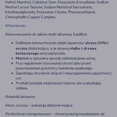
Xylitol, Menthol, Cellulose Gum, Potassium Acesulfame, Sodium
Methyl Cocoyl Taurate, Sodium Myristoyl Sarcosinate,
Ethylhexylglycerin, Potassium Citrate, Phenoxyethanol,
Chlorophyllin-Copper Complex.
Właściwości
Aloesowa pasta do zębów multi-aktywna, Equilibra
Delikatna żelowa formuła dzięki zawartości
aloesu
(30%)
i
escyny
działa kojąco, a za sprawą
olejku z drzewa
herbacianego
antyseptycznie.
Mentol
w naturalny sposób odświeża jamę ustną.
Przy regularnym stosowaniu chroni zęby przed
powstawaniem próchnicy i kamienia nazębnego.
Zapobiega chorobom dziąseł i nieprzyjemnemu zapachowi z
ust.
Produkt posiada właściwości ścierne, nie uszkadzając
szkliwa.
Składniki aktywne:
Aloes, escyna – wykazują działanie kojące.
Pirofosforan tetrapotasowy – chroni przed gromadzeniem się