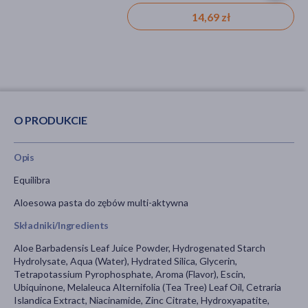
20,99 zł
14,69 zł
14,69 zł
O PRODUKCIE
Opis
Equilibra
Aloesowa pasta do zębów multi-aktywna
Składniki/Ingredients
Aloe Barbadensis Leaf Juice Powder, Hydrogenated Starch
Hydrolysate, Aqua (Water), Hydrated Silica, Glycerin,
Tetrapotassium Pyrophosphate, Aroma (Flavor), Escin,
Ubiquinone, Melaleuca Alternifolia (Tea Tree) Leaf Oil, Cetraria
Islandica Extract, Niacinamide, Zinc Citrate, Hydroxyapatite,