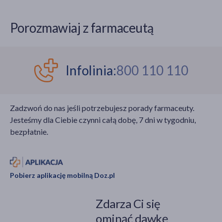
naprawdę działa?
Bardzo rzadko zdarza
się uczulenie na
Porozmawiaj z farmaceutą
piasek – tacy pacjenci
muszą zrezygnować z
zabiegu. Piaskowanie
jest procedurą
Infolinia:
800 110 110
odpłatną, nie jest
refundowane.
Zadzwoń do nas jeśli potrzebujesz porady farmaceuty.
Jesteśmy dla Ciebie czynni całą dobę, 7 dni w tygodniu,
bezpłatnie.
Pobierz aplikację mobilną Doz.pl
Zdarza Ci się
ominąć dawkę