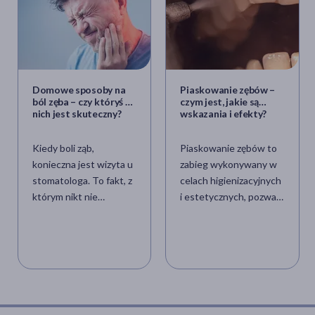
Domowe sposoby na
Piaskowanie zębów –
ból zęba – czy któryś z
czym jest, jakie są
nich jest skuteczny?
wskazania i efekty?
Kiedy boli ząb,
Piaskowanie zębów to
konieczna jest wizyta u
zabieg wykonywany w
stomatologa. To fakt, z
celach higienizacyjnych
którym nikt nie
i estetycznych, pozwala
powinien dyskutować.
na usunięcie
Przyczyn bólu zęba
zanieczyszczeń
może być naprawdę
gromadzących się na
wiele – podobnie jak
powierzchni zębów.
domowych sposób na
Wykonany prawidłowo
jego zmniejszenie. Czy
jest całkowicie
któryś z nich tak
bezpieczny i nie boli.