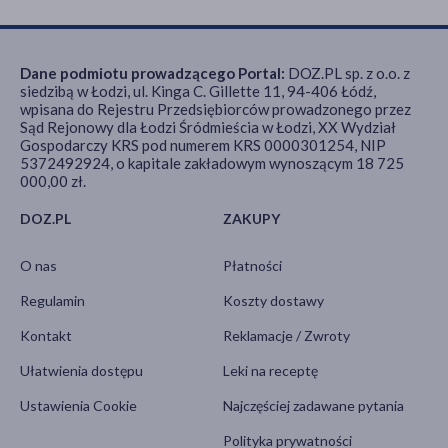
Dane podmiotu prowadzącego Portal:
DOZ.PL sp. z o.o. z
siedzibą w Łodzi, ul. Kinga C. Gillette 11, 94-406 Łódź,
wpisana do Rejestru Przedsiębiorców prowadzonego przez
Sąd Rejonowy dla Łodzi Śródmieścia w Łodzi, XX Wydział
Gospodarczy KRS pod numerem KRS 0000301254, NIP
5372492924, o kapitale zakładowym wynoszącym 18 725
000,00 zł.
DOZ.PL
ZAKUPY
O nas
Płatności
Regulamin
Koszty dostawy
Kontakt
Reklamacje / Zwroty
Ułatwienia dostępu
Leki na receptę
Ustawienia Cookie
Najczęściej zadawane pytania
Polityka prywatności