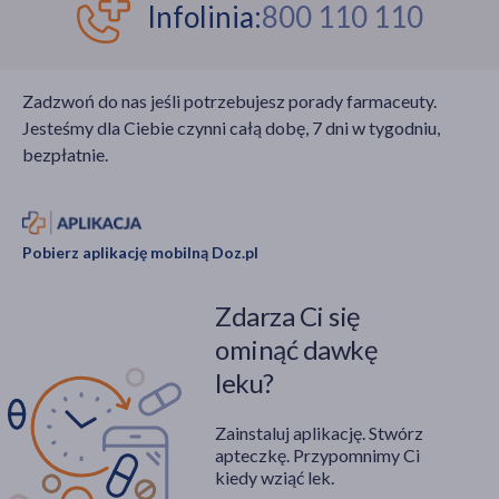
profilaktyki
Eksperci podkreślają, że
Infolinia:
800 110 110
immunologicznej
to właśnie apteki stały
realizowanej przez
się głównym
farmaceutów,
motorem wzrostu
Zadzwoń do nas jeśli potrzebujesz porady farmaceuty.
uzupełniającej
wyszczepialności w
Jesteśmy dla Ciebie czynni całą dobę, 7 dni w tygodniu,
standardowe świadczenia podstawowej
kraju.
bezpłatnie.
opieki zdrowotnej
(POZ).
Pobierz aplikację mobilną Doz.pl
Zdarza Ci się
ominąć dawkę
leku?
Zainstaluj aplikację. Stwórz
apteczkę. Przypomnimy Ci
kiedy wziąć lek.