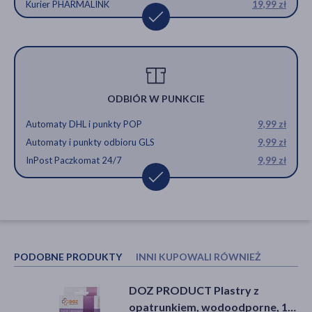
Kurier PHARMALINK
19,99 zł
ODBIÓR W PUNKCIE
Automaty DHL i punkty POP
9,99 zł
Automaty i punkty odbioru GLS
9,99 zł
InPost Paczkomat 24/7
9,99 zł
PODOBNE PRODUKTY
INNI KUPOWALI RÓWNIEŻ
DOZ PRODUCT Plastry z
DOZ PRODUCT Plaster z
opatrunkiem, wodoodporne, 10
opatrunkiem, włókninowy, 1 m x