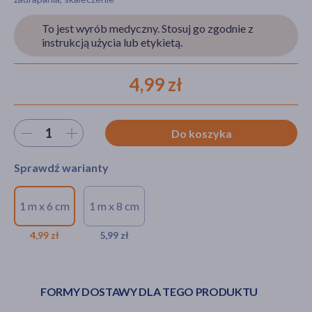
To jest wyrób medyczny. Stosuj go zgodnie z
instrukcją użycia lub etykietą.
akijażu
4,99 zł
Hit
Wybierz ilość
Do koszyka
Sprawdź warianty
1 m x 6 cm
1 m x 8 cm
DOZ PRODUCT Plaster z
DOZ PRODUCT
opatrunkiem, włókninowy, 1
Plaster z
4,99 zł
5,99 zł
m x 6 cm, 1 szt.
opatrunkiem,
włókninowy, 1 m x 8
4,99 zł
cm, 1 szt.
FORMY DOSTAWY DLA TEGO PRODUKTU
5,99 zł