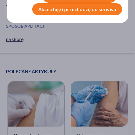
Jednorazowe
na dzień
Akceptuję i przechodzę do serwisu
na noc
SPOSÓB APLIKACJI
na skórę
POLECANE ARTYKUŁY