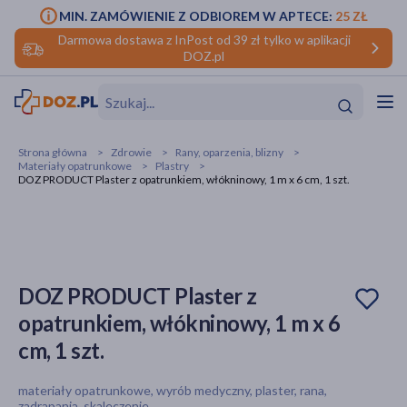
MIN. ZAMÓWIENIE Z ODBIOREM W APTECE:
25 ZŁ
Darmowa dostawa z InPost od 39 zł tylko w aplikacji
DOZ.pl
w
Hit
Hit
Strona główna
Zdrowie
Rany, oparzenia, blizny
Materiały opatrunkowe
Plastry
ofory
DOZ PRODUCT Plaster z opatrunkiem, włókninowy, 1 m x 6 cm, 1 szt.
do makijażu
dzieci
ść
Hit
Hit
ące
rmową
kijażu
DOZ PRODUCT Plaster z
ść
Hit
opatrunkiem, włókninowy, 1 m x 6
cm, 1 szt.
w
Hit
Hit
materiały opatrunkowe, wyrób medyczny, plaster, rana,
ść
Hit
zadrapania, skaleczenie