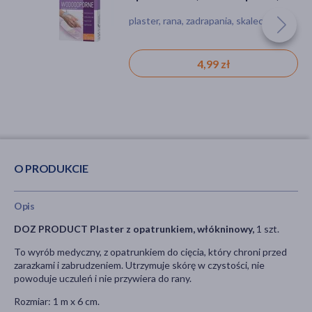
szt.
8 cm, 1 szt.
plaster, rana, zadrapania, skaleczenie
materiały opatrunkowe, wyrób
medyczny, plaster, rana, zadrapania,
skaleczenie
4,99 zł
5,99 zł
O PRODUKCIE
Opis
DOZ PRODUCT Plaster z opatrunkiem, włókninowy,
1 szt.
To wyrób medyczny, z opatrunkiem do cięcia, który chroni przed
zarazkami i zabrudzeniem. Utrzymuje skórę w czystości, nie
powoduje uczuleń i nie przywiera do rany.
Rozmiar: 1 m x 6 cm.