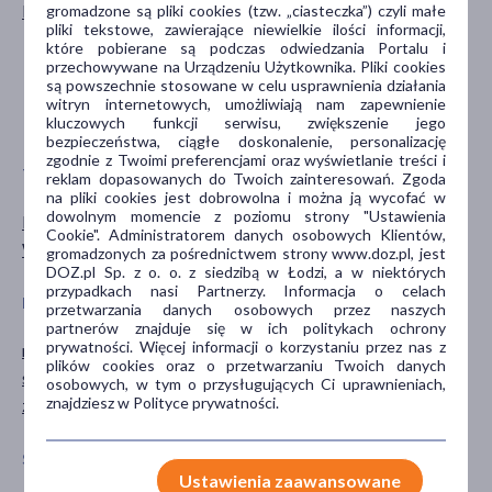
Kobieta
dla młodzieży
gromadzone są pliki cookies (tzw. „ciasteczka”) czyli małe
pliki tekstowe, zawierające niewielkie ilości informacji,
dla dorosłych
które pobierane są podczas odwiedzania Portalu i
dla seniorów
przechowywane na Urządzeniu Użytkownika. Pliki cookies
są powszechnie stosowane w celu usprawnienia działania
20+
witryn internetowych, umożliwiają nam zapewnienie
pokaż więcej ...
kluczowych funkcji serwisu, zwiększenie jego
bezpieczeństwa, ciągłe doskonalenie, personalizację
zgodnie z Twoimi preferencjami oraz wyświetlanie treści i
TYP PRODUKTU
POSTAĆ
reklam dopasowanych do Twoich zainteresowań. Zgoda
na pliki cookies jest dobrowolna i można ją wycofać w
dowolnym momencie z poziomu strony "Ustawienia
Materiały opatrunkowe
plaster
Cookie". Administratorem danych osobowych Klientów,
Wyrób medyczny
gromadzonych za pośrednictwem strony www.doz.pl, jest
DOZ.pl Sp. z o. o. z siedzibą w Łodzi, a w niektórych
przypadkach nasi Partnerzy. Informacja o celach
PROBLEM
CZĘŚĆ CIAŁA
przetwarzania danych osobowych przez naszych
partnerów znajduje się w ich politykach ochrony
prywatności. Więcej informacji o korzystaniu przez nas z
rana
skóra
plików cookies oraz o przetwarzaniu Twoich danych
skaleczenie
osobowych, w tym o przysługujących Ci uprawnieniach,
znajdziesz w Polityce prywatności.
zadrapania
SPECYFIKA
PORA STOSOWANIA
Ustawienia zaawansowane