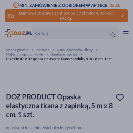
MIN. ZAMÓWIENIE Z ODBIOREM W APTECE:
25 ZŁ
Darmowa dostawa z InPost od 39 zł tylko w aplikacji
DOZ.pl
w
Hit
Hit
Strona główna
Zdrowie
Rany, oparzenia, blizny
Materiały opatrunkowe
Bandaże i opaski
ofory
DOZ PRODUCT Opaska elastyczna tkana z zapinką, 5 m x 8 cm, 1 szt.
do makijażu
dzieci
ść
Hit
Hit
ące
rmową
kijażu
DOZ PRODUCT Opaska
ść
Hit
elastyczna tkana z zapinką, 5 m x 8
cm, 1 szt.
w
Hit
Hit
opaska, stłuczenie, zwichnięcie, żylaki, rana
ść
Hit