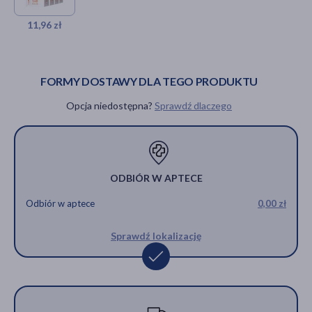
3,49 zł
Opaska elastyczna tkana z
3,99 zł
zapinką, 5 m x 8 cm, 1 szt.
11,96 zł
11,96 zł
FORMY DOSTAWY DLA TEGO PRODUKTU
Opcja niedostępna?
Sprawdź dlaczego
ODBIÓR W APTECE
Odbiór w aptece
0,00 zł
Sprawdź lokalizację