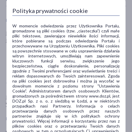
Polityka prywatności cookie
PŁEĆ
WIEK
W momencie odwiedzenia przez Użytkownika Portalu,
gromadzone są pliki cookies (tzw. „ciasteczka”) czyli małe
Mężczyzna
dla dzieci
pliki tekstowe, zawierające niewielkie ilości informacji,
Kobieta
dla młodzieży
które pobierane są podczas odwiedzania Portalu i
przechowywane na Urządzeniu Użytkownika. Pliki cookies
dla dorosłych
są powszechnie stosowane w celu usprawnienia działania
dla seniorów
witryn internetowych, umożliwiają nam zapewnienie
kluczowych funkcji serwisu, zwiększenie jego
20+
bezpieczeństwa, ciągłe doskonalenie, personalizację
pokaż więcej ...
zgodnie z Twoimi preferencjami oraz wyświetlanie treści i
reklam dopasowanych do Twoich zainteresowań. Zgoda
na pliki cookies jest dobrowolna i można ją wycofać w
TYP PRODUKTU
POSTAĆ
dowolnym momencie z poziomu strony "Ustawienia
Cookie". Administratorem danych osobowych Klientów,
gromadzonych za pośrednictwem strony www.doz.pl, jest
Materiały opatrunkowe
opaska
DOZ.pl Sp. z o. o. z siedzibą w Łodzi, a w niektórych
Wyrób medyczny
przypadkach nasi Partnerzy. Informacja o celach
przetwarzania danych osobowych przez naszych
partnerów znajduje się w ich politykach ochrony
PROBLEM
SPECYFIKA
prywatności. Więcej informacji o korzystaniu przez nas z
plików cookies oraz o przetwarzaniu Twoich danych
osobowych, w tym o przysługujących Ci uprawnieniach,
rana
Wielorazowe