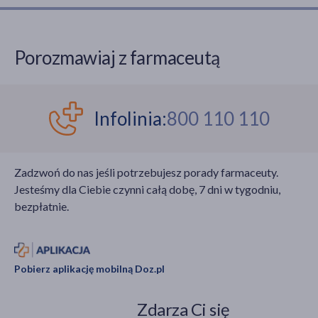
pierwszej pomocy
także czy istnieją
osobie, u której
domowe sposoby na
podejrzewamy złamanie
zwalczenie zapalenia
Porozmawiaj z farmaceutą
żeber? Ile czasu trwa
stawu skokowego.
leczenie?
Infolinia:
800 110 110
Zadzwoń do nas jeśli potrzebujesz porady farmaceuty.
Jesteśmy dla Ciebie czynni całą dobę, 7 dni w tygodniu,
bezpłatnie.
Pobierz aplikację mobilną Doz.pl
Zdarza Ci się