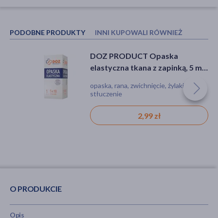
PODOBNE PRODUKTY
INNI KUPOWALI RÓWNIEŻ
DOZ PRODUCT Opaska
DOZ PRODUCT Opaska
elastyczna tkana z zapinką, 5 m x
elastyczna tkana z zapinką, 5 m x
10 cm, 1 szt.
10 cm, 1 szt.
opaska, rana, zwichnięcie, żylaki,
opaska, rana, zwichnięcie, żylaki,
stłuczenie
stłuczenie
2,99 zł
2,99 zł
O PRODUKCIE
Opis