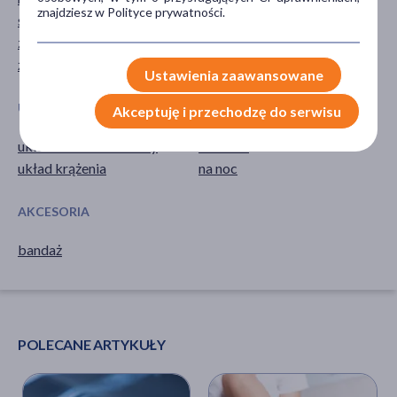
znajdziesz w Polityce prywatności.
stłuczenie
zwichnięcie
żylaki
Ustawienia zaawansowane
UKŁADY NARZĄDOWE
PORA STOSOWANIA
Akceptuję i przechodzę do serwisu
układ kostno-stawowy
na dzień
układ krążenia
na noc
AKCESORIA
bandaż
POLECANE ARTYKUŁY