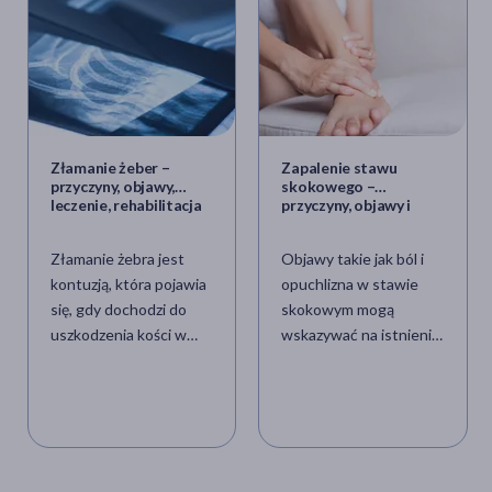
Złamanie żeber –
Zapalenie stawu
przyczyny, objawy,
skokowego –
leczenie, rehabilitacja
przyczyny, objawy i
leczenie stanu
zapalnego w stawie
Złamanie żebra jest
Objawy takie jak ból i
skokowym
kontuzją, która pojawia
opuchlizna w stawie
się, gdy dochodzi do
skokowym mogą
uszkodzenia kości w
wskazywać na istnienie
obrębie klatki
stanu zapalnego.
piersiowej. Do
Chociaż to rzadka
najczęstszych przyczyn
przypadłość, dobrze
zalicza się uraz. Jak
jest wiedzieć, jakie
rozpoznać, że żebra są
leczenie jest wskazane
złamane? Jak udzielić
w takim przypadku, a