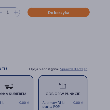
ierz ilość
Do koszyka
KTU
Opcja niedostępna?
Sprawdź dlaczego
YŁKA KURIEREM
ODBIÓR W PUNKCIE
DHL
0,00 zł
Automaty DHL i
0,00 zł
punkty POP