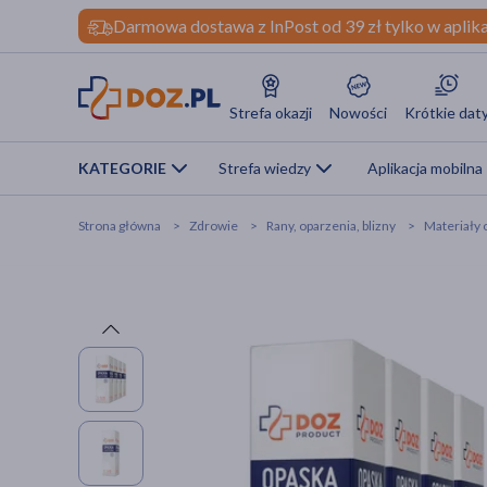
Darmowa dostawa z InPost od 39 zł tylko w aplika
Strefa okazji
Nowości
Krótkie dat
KATEGORIE
Strefa wiedzy
Aplikacja mobilna
Strona główna
Zdrowie
Rany, oparzenia, blizny
Materiały