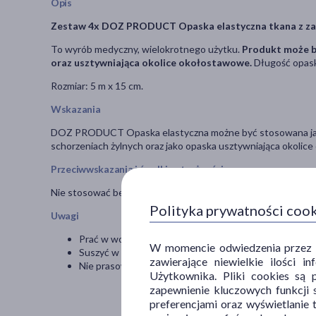
Opis
Zestaw 4x DOZ PRODUCT Opaska elastyczna tkana z za
To wyrób medyczny, wielokrotnego użytku.
Produkt może b
oraz usztywniająca okolice okołostawowe.
Długość opaski
Rozmiar: 5 m x 15 cm.
Wskazania
DOZ PRODUCT Opaska elastyczna możne być stosowana jako 
schorzeniach żylnych oraz jako opaska usztywniająca okolic
Przeciwwskazania i środki ostrożności
Nie stosować bezpośrednio na rany.
Polityka prywatności coo
Uwagi
Prać w wodzie w temp. 40°C z dodatkiem środków pior
W momencie odwiedzenia przez Uż
Suszyć w stanie luźnym.
zawierające niewielkie ilości 
Nie prasować.
Użytkownika. Pliki cookies są 
zapewnienie kluczowych funkcji s
preferencjami oraz wyświetlanie 