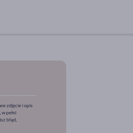
e zdjęcie i opis
 w pełni
sz błąd,