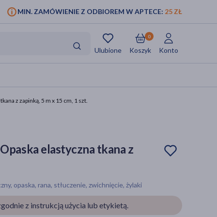
MIN. ZAMÓWIENIE Z ODBIOREM W APTECE:
25 ZŁ
0
Ulubione
Koszyk
Konto
na z zapinką, 5 m x 15 cm, 1 szt.
paska elastyczna tkana z
, opaska, rana, stłuczenie, zwichnięcie, żylaki
godnie z instrukcją użycia lub etykietą.