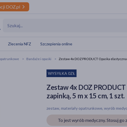
cji DOZ.pl
y
Zlecenia NFZ
Szczepienia online
 opatrunkowe
Bandaże i opaski
Zestaw 4x DOZ PRODUCT Opaska elastyczna tka
WYSYŁKA 0ZŁ
Zestaw 4x DOZ PRODUCT O
zapinką, 5 m x 15 cm, 1 szt.
zestaw, materiały opatrunkowe, wyrób medyczny
To jest wyrób medyczny. Stosuj go z