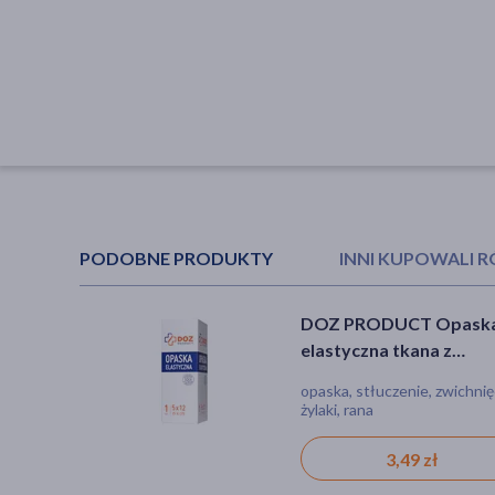
PODOBNE PRODUKTY
INNI KUPOWALI 
DOZ PRODUCT Opask
Zestaw 4x DOZ PROD
elastyczna tkana z
Opaska elastyczna tkan
zapinką, 5 m x 12 cm, 1 s
zapinką, 5 m x 10 cm, 1 s
opaska, stłuczenie, zwichnię
zestaw, materiały opatrunk
żylaki, rana
wyrób medyczny, opaska, ran
stłuczenie, zwichnięcie, żyla
11,96 zł
3,49 zł