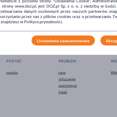
mencie z poziomu strony "Ustawienia Cookie". Administrat
trony www.doz.pl, jest DOZ.pl Sp. z o. o. z siedzibą w Łodzi,
przetwarzania danych osobowych przez naszych partnerów znajd
 korzystaniu przez nas z plików cookies oraz o przetwarzaniu
 znajdziesz w Polityce prywatności.
Ustawienia zaawansowane
Akcep
POSTAĆ
PROBLEM
SP
opaska
rana
Wie
stłuczenie
zwichnięcie
żylaki