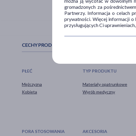
można ją wycofać w dowolnym mo
gromadzonych za pośrednictwem s
Partnerzy. Informacja o celach 
prywatności. Więcej informacji o
przysługujących Ci uprawnieniach,
CECHY PRODUKTU
PŁEĆ
TYP PRODUKTU
Mężczyzna
Materiały opatrunkowe
Kobieta
Wyrób medyczny
PORA STOSOWANIA
AKCESORIA