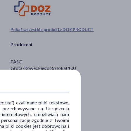
Pokaż wszystkie produkty DOZ PRODUCT
Producent
PASO
Grota-Roweckiego 8A lokal 100
95-200 Pabianice
info@paso-trading.pl
Dystrybutor
zka”) czyli małe pliki tekstowe,
u i przechowywane na Urządzeniu
 internetowych, umożliwiają nam
DOZ S.A.
, personalizację zgodnie z Twoimi
Al. Jerozolimskie 134
a pliki cookies jest dobrowolna i
02-352 Warszawa