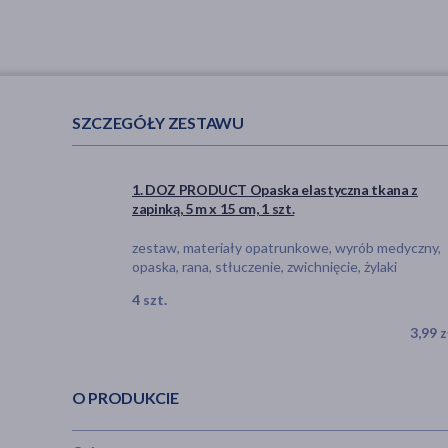
SZCZEGÓŁY ZESTAWU
1. DOZ PRODUCT Opaska elastyczna tkana z
zapinką, 5 m x 15 cm, 1 szt.
zestaw, materiały opatrunkowe, wyrób medyczny,
opaska, rana, stłuczenie, zwichnięcie, żylaki
4 szt.
3,99 z
O PRODUKCIE