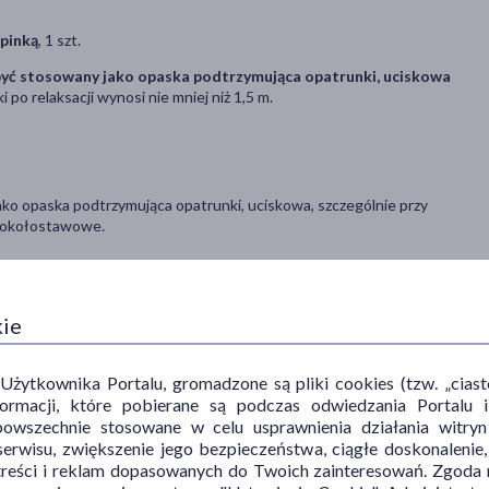
pinką
, 1 szt.
yć stosowany jako opaska podtrzymująca opatrunki, uciskowa
 po relaksacji wynosi nie mniej niż 1,5 m.
opaska podtrzymująca opatrunki, uciskowa, szczególnie przy
e okołostawowe.
kie
ących dla włókien syntetycznych.
ytkownika Portalu, gromadzone są pliki cookies (tzw. „ciastec
informacji, które pobierane są podczas odwiedzania Portal
powszechnie stosowane w celu usprawnienia działania witryn
erwisu, zwiększenie jego bezpieczeństwa, ciągłe doskonalenie
treści i reklam dopasowanych do Twoich zainteresowań. Zgoda n