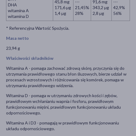
45,8 mg
---
91,6 mg
---
DHA
171,6 µg
21,45%
343,2 µg
42,9%
witamina A
1,4 µg
28%
2,8 µg
56%
witamina D
* Referencyjna Wartość Spożycia.
Masa netto
23,94 g
Właściwości składników
Witamina A - pomaga zachować zdrową skórę, przyczynia się do
utrzymania prawidłowego stanu błon śluzowych, bierze udział w
procesach wzrostowych i różnicowania się komórek, pomaga w
utrzymaniu prawidłowego widzenia.
Witamina D - pomaga w utrzymaniu zdrowych kości i zębów,
prawidłowym wchłanianiu wapnia i fosforu, prawidłowym
funkcjonowaniu mięśni, prawidłowym funkcjonowaniu układu
odpornościowego.
Witamina A i D3 - pomagają w prawidłowym funkcjonowaniu
układu odpornościowego.