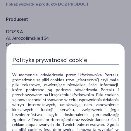
Pokaż wszystkie produkty DOZ PRODUCT
Producent
DOZ S.A.
Al. Jerozolimskie 134
02-352 Warszawa
sekretariat@doz.pl
Polityka prywatności cookie
W momencie odwiedzenia przez Użytkownika Portalu,
gromadzone są pliki cookies (tzw. „ciasteczka”) czyli małe
pliki tekstowe, zawierające niewielkie ilości informacji,
CECHY PRODUKTU
które pobierane są podczas odwiedzania Portalu i
przechowywane na Urządzeniu Użytkownika. Pliki cookies
są powszechnie stosowane w celu usprawnienia działania
witryn internetowych, umożliwiają nam zapewnienie
kluczowych funkcji serwisu, zwiększenie jego
PŁEĆ
WIEK
bezpieczeństwa, ciągłe doskonalenie, personalizację
zgodnie z Twoimi preferencjami oraz wyświetlanie treści i
Mężczyzna
dla dzieci
reklam dopasowanych do Twoich zainteresowań. Zgoda
Kobieta
dla młodzieży
na pliki cookies jest dobrowolna i można ją wycofać w