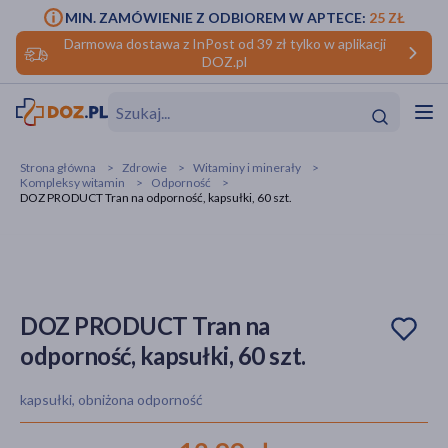
MIN. ZAMÓWIENIE Z ODBIOREM W APTECE:
25 ZŁ
Darmowa dostawa z InPost od 39 zł tylko w aplikacji
DOZ.pl
w
Hit
Hit
Strona główna
Zdrowie
Witaminy i minerały
Kompleksy witamin
Odporność
ofory
DOZ PRODUCT Tran na odporność, kapsułki, 60 szt.
do makijażu
dzieci
ść
Hit
Hit
ące
rmową
kijażu
DOZ PRODUCT Tran na
ść
Hit
odporność, kapsułki, 60 szt.
w
Hit
Hit
kapsułki, obniżona odporność
ść
Hit