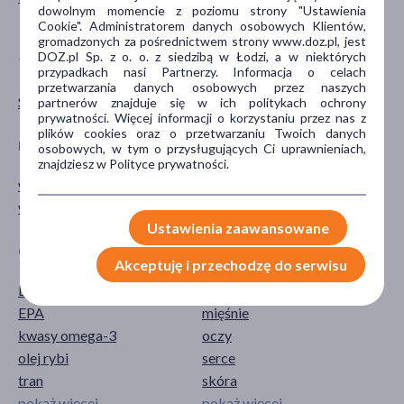
dowolnym momencie z poziomu strony "Ustawienia
dla dorosłych
Cookie". Administratorem danych osobowych Klientów,
gromadzonych za pośrednictwem strony www.doz.pl, jest
DOZ.pl Sp. z o. o. z siedzibą w Łodzi, a w niektórych
TYP PRODUKTU
POSTAĆ
przypadkach nasi Partnerzy. Informacja o celach
przetwarzania danych osobowych przez naszych
Suplement diety
kapsułki
partnerów znajduje się w ich politykach ochrony
prywatności. Więcej informacji o korzystaniu przez nas z
plików cookies oraz o przetwarzaniu Twoich danych
DZIAŁANIE/WŁAŚCIWOŚCI
PROBLEM
osobowych, w tym o przysługujących Ci uprawnieniach,
znajdziesz w Polityce prywatności.
wspomagające
obniżona odporność
wzmacniające
Ustawienia zaawansowane
GŁÓWNY SKŁADNIK
CZĘŚĆ CIAŁA
Akceptuję i przechodzę do serwisu
DHA
kości
EPA
mięśnie
kwasy omega-3
oczy
olej rybi
serce
tran
skóra
pokaż więcej ...
pokaż więcej ...