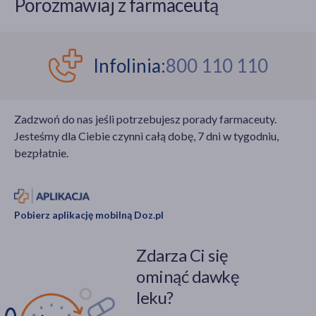
Porozmawiaj z farmaceutą
prognozowany, obecna
elementem ścian
dynamika zachorowań
komórkowych tych
potwierdza, że mamy do
organizmów.
czynienia z jednym z
Substancja ta od lat
Infolinia:
800 110 110
bardziej wymagających
znajduje
sezonów ostatnich lat.
zastosowanie w
dietetyce, kosmetologii
Zadzwoń do nas jeśli potrzebujesz porady farmaceuty.
czy immunologii –
Jesteśmy dla Ciebie czynni całą dobę, 7 dni w tygodniu,
szczególnie jako
bezpłatnie.
wsparcie dla osób
często narażonych na
infekcje.
Pobierz aplikację mobilną Doz.pl
Zdarza Ci się
ominąć dawkę
leku?