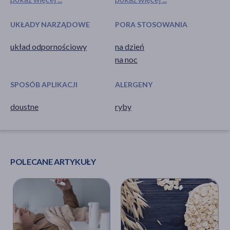
UKŁADY NARZĄDOWE
PORA STOSOWANIA
układ odpornościowy
na dzień
na noc
SPOSÓB APLIKACJI
ALERGENY
doustne
ryby
POLECANE ARTYKUŁY