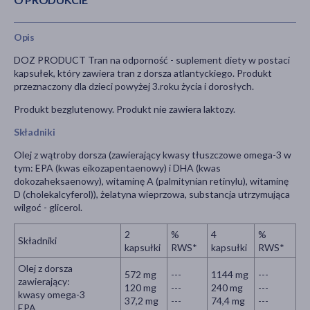
Opis
DOZ PRODUCT Tran na odporność - suplement diety w postaci
kapsułek, który zawiera tran z dorsza atlantyckiego. Produkt
przeznaczony dla dzieci powyżej 3.roku życia i dorosłych.
Produkt bezglutenowy. Produkt nie zawiera laktozy.
Składniki
Olej z wątroby dorsza (zawierający kwasy tłuszczowe omega-3 w
tym: EPA (kwas eikozapentaenowy) i DHA (kwas
dokozaheksaenowy), witaminę A (palmitynian retinylu), witaminę
D (cholekalcyferol)), żelatyna wieprzowa, substancja utrzymująca
wilgoć - glicerol.
2
%
4
%
Składniki
kapsułki
RWS*
kapsułki
RWS*
Olej z dorsza
572 mg
---
1144 mg
---
zawierający:
120 mg
---
240 mg
---
kwasy omega-3
37,2 mg
---
74,4 mg
---
EPA