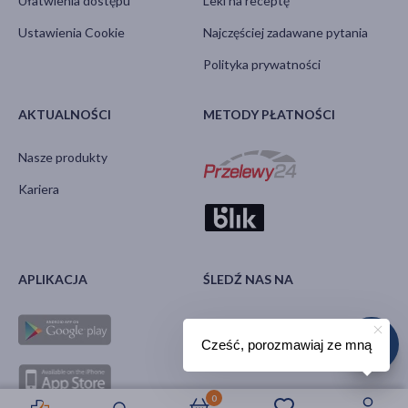
Ułatwienia dostępu
Leki na receptę
Ustawienia Cookie
Najczęściej zadawane pytania
Polityka prywatności
AKTUALNOŚCI
METODY PŁATNOŚCI
Nasze produkty
Kariera
APLIKACJA
ŚLEDŹ NAS NA
Cześć, porozmawiaj ze mną
0