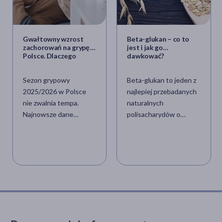
Gwałtowny wzrost
Beta-glukan – co to
zachorowań na grypę w
jest i jak go
Polsce. Dlaczego
dawkować?
obecny sezon jest
cięższy niż poprzedni?
Sezon grypowy
Beta-glukan to jeden z
2025/2026 w Polsce
najlepiej przebadanych
nie zwalnia tempa.
naturalnych
Najnowsze dane
polisacharydów o
epidemiologiczne
udowodnionym
wskazują, że liczba
wpływie na odporność,
zgłaszanych
zdrowie jelit i kondycję
zachorowań na grypę
skóry. Występuje
jest istotnie wyższa niż
naturalnie m.in. w
w analogicznym okresie
drożdżach, owsie,
poprzedniego sezonu.
jęczmieniu oraz
Eksperci podkreślają, że
grzybach
choć taki scenariusz był
i jest niezbędnym