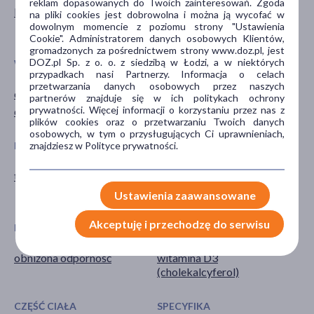
reklam dopasowanych do Twoich zainteresowań. Zgoda
Bez laktozy
Mężczyzna
na pliki cookies jest dobrowolna i można ją wycofać w
dowolnym momencie z poziomu strony "Ustawienia
Kobieta
Cookie". Administratorem danych osobowych Klientów,
gromadzonych za pośrednictwem strony www.doz.pl, jest
DOZ.pl Sp. z o. o. z siedzibą w Łodzi, a w niektórych
WIEK
TYP PRODUKTU
przypadkach nasi Partnerzy. Informacja o celach
przetwarzania danych osobowych przez naszych
dla dorosłych
Suplement diety
partnerów znajduje się w ich politykach ochrony
prywatności. Więcej informacji o korzystaniu przez nas z
dla seniorów
plików cookies oraz o przetwarzaniu Twoich danych
osobowych, w tym o przysługujących Ci uprawnieniach,
POSTAĆ
DZIAŁANIE/WŁAŚCIWOŚCI
znajdziesz w Polityce prywatności.
tabletka
wspomagające
wzmacniające
Ustawienia zaawansowane
Akceptuję i przechodzę do serwisu
PROBLEM
GŁÓWNY SKŁADNIK
obniżona odporność
witamina D3
(cholekalcyferol)
CZĘŚĆ CIAŁA
SPECYFIKA