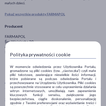
małych dzieci.
Pokaż wszystkie produkty FARMAPOL
Producent
FARMAPOL
Św. Wojciecha 29
61-749 Poznań
info@farmapol.pl
Polityka prywatności cookie
W momencie odwiedzenia przez Użytkownika Portalu,
gromadzone są pliki cookies (tzw. „ciasteczka”) czyli małe
pliki tekstowe, zawierające niewielkie ilości informacji,
które pobierane są podczas odwiedzania Portalu i
przechowywane na Urządzeniu Użytkownika. Pliki cookies
CECHY PRODUKTU
są powszechnie stosowane w celu usprawnienia działania
witryn internetowych, umożliwiają nam zapewnienie
kluczowych funkcji serwisu, zwiększenie jego
bezpieczeństwa, ciągłe doskonalenie, personalizację
ZALECENIA ŻYWIENIOWE
PŁEĆ
zgodnie z Twoimi preferencjami oraz wyświetlanie treści i