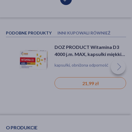
PODOBNE PRODUKTY
INNI KUPOWALI RÓWNIEŻ
DOZ PRODUCT Witamina D3
DOZ Product Witamina B
4000 j.m. MAX, kapsułki miękkie,
Complex, tabletki, 60 szt.
60 szt.
kapsułki, obniżona odporność
tabletka, niedobór witamin
21,99 zł
4,99 zł
O PRODUKCIE