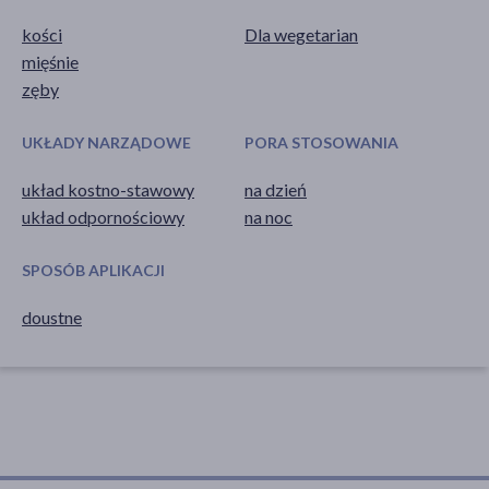
kości
Dla wegetarian
mięśnie
zęby
UKŁADY NARZĄDOWE
PORA STOSOWANIA
układ kostno-stawowy
na dzień
układ odpornościowy
na noc
SPOSÓB APLIKACJI
doustne