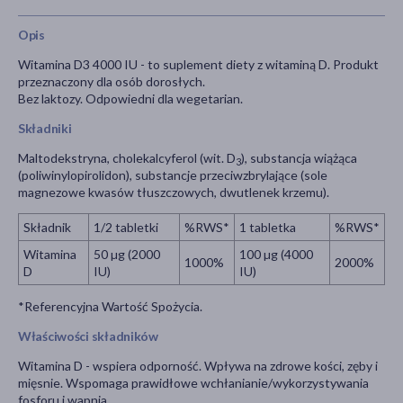
Opis
Witamina D3 4000 IU - to suplement diety z witaminą D. Produkt
przeznaczony dla osób dorosłych.
Bez laktozy. Odpowiedni dla wegetarian.
Składniki
Maltodekstryna, cholekalcyferol (wit. D
), substancja wiążąca
3
(poliwinylopirolidon), substancje przeciwzbrylające (sole
magnezowe kwasów tłuszczowych, dwutlenek krzemu).
Składnik
1/2 tabletki
%RWS*
1 tabletka
%RWS*
Witamina
50 µg (2000
100 µg (4000
1000%
2000%
D
IU)
IU)
*Referencyjna Wartość Spożycia.
Właściwości składników
Witamina D - wspiera odporność. Wpływa na zdrowe kości, zęby i
mięsnie. Wspomaga prawidłowe wchłanianie/wykorzystywania
fosforu i wapnia.