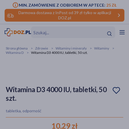
MIN. ZAMÓWIENIE Z ODBIOREM W APTECE:
25 ZŁ
Darmowa dostawa z InPost od 39 zł tylko w aplikacji
DOZ.pl
w
Hit
Hit
Strona główna
Zdrowie
Witaminy i minerały
Witaminy
Witamina D
Witamina D3 4000 IU, tabletki, 50 szt.
ofory
do makijażu
dzieci
ść
Hit
Hit
ące
rmową
kijażu
Witamina D3 4000 IU, tabletki, 50
szt.
ść
Hit
tabletka, odporność
w
Hit
Hit
10,29 zł
ść
Hit