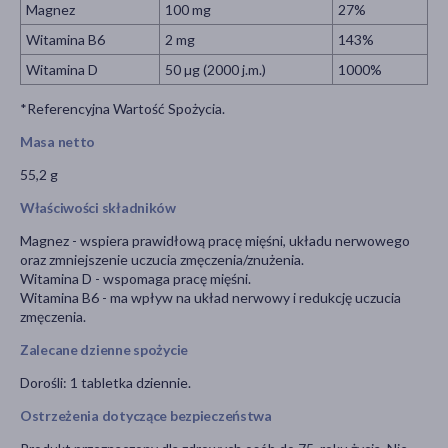
Magnez
100 mg
27%
Witamina B6
2 mg
143%
Witamina D
50 µg (2000 j.m.)
1000%
*Referencyjna Wartość Spożycia.
Masa netto
55,2 g
Właściwości składników
Magnez - wspiera prawidłową pracę mięśni, układu nerwowego
oraz zmniejszenie uczucia zmęczenia/znużenia.
Witamina D - wspomaga pracę mięśni.
Witamina B6 - ma wpływ na układ nerwowy i redukcję uczucia
zmęczenia.
Zalecane dzienne spożycie
Dorośli: 1 tabletka dziennie.
Ostrzeżenia dotyczące bezpieczeństwa