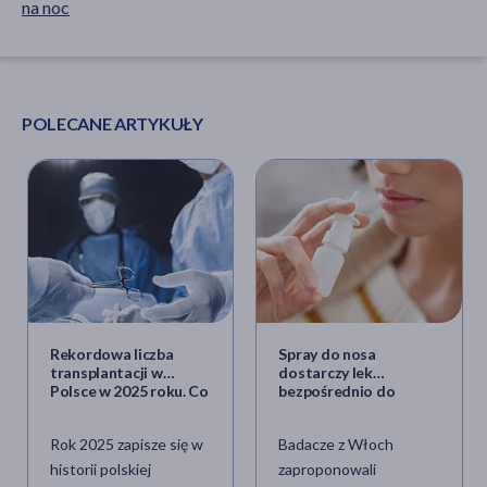
na noc
POLECANE ARTYKUŁY
Rekordowa liczba
Spray do nosa
transplantacji w
dostarczy lek
Polsce w 2025 roku. Co
bezpośrednio do
przeszczepia się
mózgu. To przełom w
najczęściej?
leczeniu chorób
Rok 2025 zapisze się w
Badacze z Włoch
neuropsychiatrycznych?
historii polskiej
zaproponowali