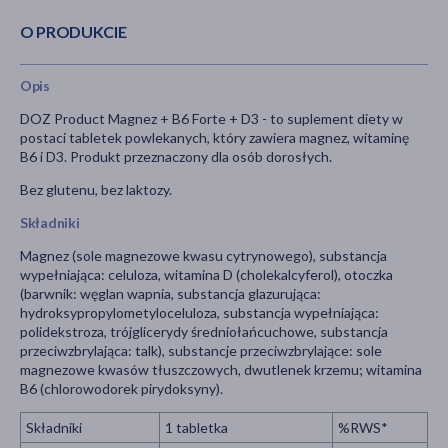
O PRODUKCIE
Opis
DOZ Product Magnez + B6 Forte + D3 - to suplement diety w
postaci tabletek powlekanych, który zawiera magnez, witaminę
B6 i D3. Produkt przeznaczony dla osób dorosłych.
Bez glutenu, bez laktozy.
Składniki
Magnez (sole magnezowe kwasu cytrynowego), substancja
wypełniająca: celuloza, witamina D (cholekalcyferol), otoczka
(barwnik: węglan wapnia, substancja glazurująca:
hydroksypropylometyloceluloza, substancja wypełniająca:
polidekstroza, trójglicerydy średniołańcuchowe, substancja
przeciwzbrylająca: talk), substancje przeciwzbrylające: sole
magnezowe kwasów tłuszczowych, dwutlenek krzemu; witamina
B6 (chlorowodorek pirydoksyny).
Składniki
1 tabletka
%RWS*