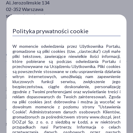
Al. Jerozolimskie 134
02-352 Warszawa
sekretariat@doz.pl
Polityka prywatności cookie
W momencie odwiedzenia przez Użytkownika Portalu,
gromadzone są pliki cookies (tzw. „ciasteczka”) czyli małe
CECHY PRODUKTU
pliki tekstowe, zawierające niewielkie ilości informacji,
które pobierane są podczas odwiedzania Portalu i
przechowywane na Urządzeniu Użytkownika. Pliki cookies
są powszechnie stosowane w celu usprawnienia działania
ZALECENIA ŻYWIENIOWE
PŁEĆ
witryn internetowych, umożliwiają nam zapewnienie
kluczowych funkcji serwisu, zwiększenie jego
bezpieczeństwa, ciągłe doskonalenie, personalizację
Bez glutenu
Mężczyzna
zgodnie z Twoimi preferencjami oraz wyświetlanie treści i
Bez laktozy
Kobieta
reklam dopasowanych do Twoich zainteresowań. Zgoda
na pliki cookies jest dobrowolna i można ją wycofać w
dowolnym momencie z poziomu strony "Ustawienia
WIEK
TYP PRODUKTU
Cookie". Administratorem danych osobowych Klientów,
gromadzonych za pośrednictwem strony www.doz.pl, jest
DOZ.pl Sp. z o. o. z siedzibą w Łodzi, a w niektórych
dla dorosłych
Suplement diety
przypadkach nasi Partnerzy. Informacja o celach
przetwarzania danych osobowych przez naszych