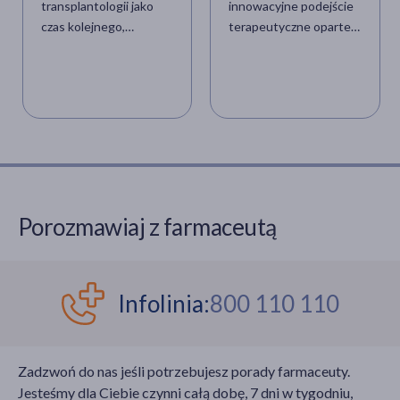
transplantologii jako
innowacyjne podejście
czas kolejnego,
terapeutyczne oparte
wyraźnego przełomu.
na zastosowaniu
Według najnowszych
sprayu do nosa z
danych Centrum
nanocząsteczkami złota
Organizacyjno-
naładowanymi litem,
Koordynacyjnego ds.
który ma przenosić lek
Transplantacji
bezpośrednio do
„Poltransplant” w
mózgu, ograniczając
minionym roku
działania
przeszczepiono 2298
ogólnoustrojowe.
Porozmawiaj z farmaceutą
narządów, co
pozwoliło uratować 2254
pacjentów. To
najwyższy wynik w
Infolinia:
800 110 110
historii i kontynuacja
trendu z poprzednich
lat.
Zadzwoń do nas jeśli potrzebujesz porady farmaceuty.
Jesteśmy dla Ciebie czynni całą dobę, 7 dni w tygodniu,