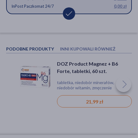
InPost Paczkomat 24/7
0,00 zł
PODOBNE PRODUKTY
INNI KUPOWALI RÓWNIEŻ
DOZ Product Magnez + B6
DOZ Product Witamina C 1000 +
Forte, tabletki, 60 szt.
bioflawonoidy, kapsułki, 60 szt.
tabletka, niedobór minerałów,
kapsułki, niedobór witamin, obniżona
niedobór witamin, zmęczenie
odporność, zmęczenie
21,99 zł
29,99 zł