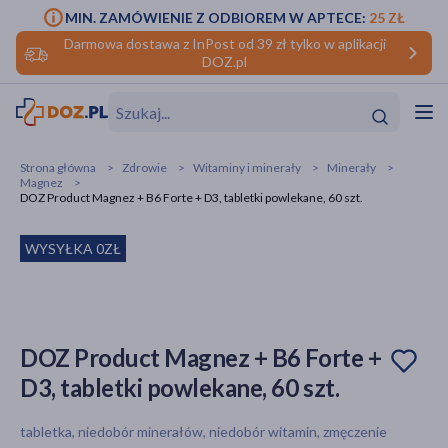
MIN. ZAMÓWIENIE Z ODBIOREM W APTECE:
25 ZŁ
Darmowa dostawa z InPost od 39 zł tylko w aplikacji
DOZ.pl
w
Hit
Hit
Strona główna
Zdrowie
Witaminy i minerały
Minerały
Magnez
ofory
DOZ Product Magnez + B6 Forte + D3, tabletki powlekane, 60 szt.
do makijażu
dzieci
ść
Hit
Hit
WYSYŁKA 0ZŁ
ące
rmową
kijażu
ść
Hit
DOZ Product Magnez + B6 Forte +
D3, tabletki powlekane, 60 szt.
w
Hit
Hit
tabletka, niedobór minerałów, niedobór witamin, zmęczenie
ść
Hit