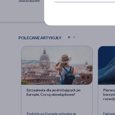
na noc
POLECANE ARTYKUŁY
Szczepienia dla podróżujących po
Pierwsz
Europie. Czy są obowiązkowe?
korzys
rozwój
Podróże po Europie uchodzą za
Faktem 