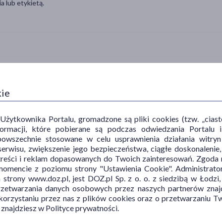
a lub etykietą.
kie
TYP PRODUKTU
POSTAĆ
PR
ytkownika Portalu, gromadzone są pliki cookies (tzw. „ciastec
informacji, które pobierane są podczas odwiedzania Portal
Materiały opatrunkowe
plaster
ran
powszechnie stosowane w celu usprawnienia działania witryn
erwisu, zwiększenie jego bezpieczeństwa, ciągłe doskonalenie
Wyrób medyczny
ska
treści i reklam dopasowanych do Twoich zainteresowań. Zgoda n
zad
mencie z poziomu strony "Ustawienia Cookie". Administrat
trony www.doz.pl, jest DOZ.pl Sp. z o. o. z siedzibą w Łodzi,
przetwarzania danych osobowych przez naszych partnerów znajd
 korzystaniu przez nas z plików cookies oraz o przetwarzaniu
SPOSÓB APLIKACJI
 znajdziesz w Polityce prywatności.
na skórę