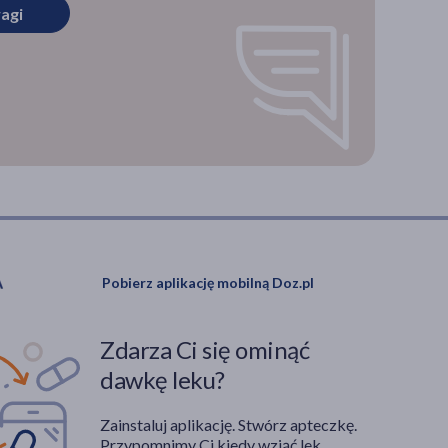
agi
walna,
otować
iałać
e
ko
eż
ostęp
niony.
Pobierz aplikację mobilną Doz.pl
Zdarza Ci się ominąć
dawkę leku?
Zainstaluj aplikację. Stwórz apteczkę.
Przypomnimy Ci kiedy wziąć lek.