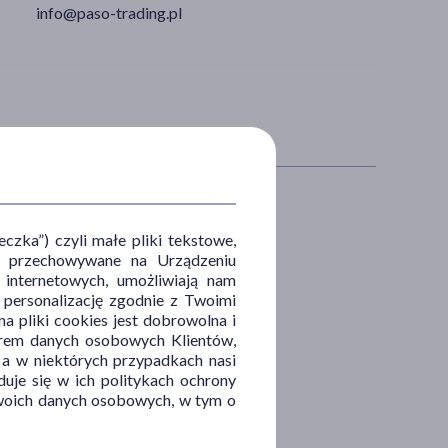
info@paso-trading.pl
OBLEM
CZĘŚĆ CIAŁA
zka”) czyli małe pliki tekstowe,
u i przechowywane na Urządzeniu
a
skóra
 internetowych, umożliwiają nam
, personalizację zgodnie z Twoimi
leczenie
a pliki cookies jest dobrowolna i
rapania
orem danych osobowych Klientów,
 a w niektórych przypadkach nasi
uje się w ich politykach ochrony
 Twoich danych osobowych, w tym o