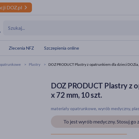
cji DOZ.pl
y
Zlecenia NFZ
Szczepienia online
 opatrunkowe
Plastry
DOZ PRODUCT Plastry z opatrunkiem dla dzieci DOZia, 
DOZ PRODUCT Plastry z opa
x 72 mm, 10 szt.
materiały opatrunkowe, wyrób medyczny, plast
To jest wyrób medyczny. Stosuj go z