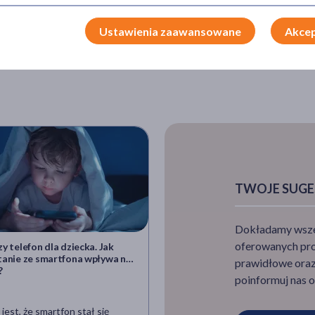
Ustawienia zaawansowane
Akcep
TWOJE SUGE
Dokładamy wszelk
oferowanych pro
y telefon dla dziecka. Jak
Apteczka na sytuacje kryzyso
tanie ze smartfona wpływa na
warto mieć w domu na wypad
prawidłowe oraz 
?
nagłych zagrożeń?
poinformuj nas o
jest, że smartfon stał się
Żyjemy w czasach, w których