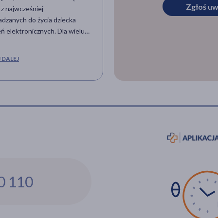
Zgłoś uw
z najwcześniej
codzienność bywa nieprzewidy
dzanych do życia dziecka
dlatego warto zawczasu przyg
ń elektronicznych. Dla wielu
domową apteczkę kryzysową –
ów zakup pierwszego telefonu
tak aby w razie potrzeby móc dz
tylko kwestia wygody czy
spokojnie i bez paniki. Właściwi
 DALEJ
CZYTAJ DALEJ
zeństwa, ale również źródło
skompletowane zapasy leków i
h wątpliwości dotyczących
środków medycznych to nie tyl
wpływu ekranów na rozwój
poczucie bezpieczeństwa, ale t
czy, emocjonalny i społeczny
realna pomoc w sytuacji, gdy d
a. Współczesne badania nie
do apteki czy lekarza jest utrud
wiają złudzeń – sposób i
 wprowadzenia smartfona
gromne znaczenie.
0 110