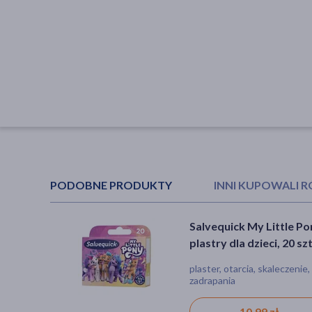
PODOBNE PRODUKTY
INNI KUPOWALI 
Salvequick My Little Po
DOZ PRODUCT Plastry
plastry dla dzieci, 20 szt
opatrunkiem, neonowe,
mm x 70 mm, 10 szt.
plaster, otarcia, skaleczenie,
materiały opatrunkowe, wy
zadrapania
medyczny, plaster, opatrune
rana, zadrapania, skaleczeni
10,99 zł
4,99 zł