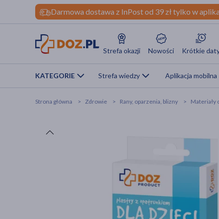
Darmowa dostawa z InPost od 39 zł tylko w aplika
Strefa okazji
Nowości
Krótkie dat
KATEGORIE
Strefa wiedzy
Aplikacja mobilna
Strona główna
Zdrowie
Rany, oparzenia, blizny
Materiały