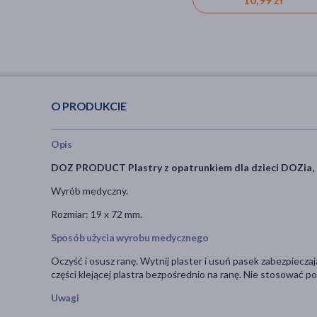
O PRODUKCIE
Opis
DOZ PRODUCT Plastry z opatrunkiem dla dzieci DOZia,
Wyrób medyczny.
Rozmiar: 19 x 72 mm.
Sposób użycia wyrobu medycznego
Oczyść i osusz ranę. Wytnij plaster i usuń pasek zabezpieczają
części klejącej plastra bezpośrednio na ranę. Nie stosować p
Uwagi