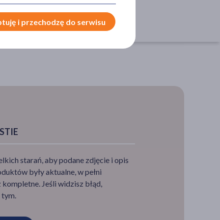
tuję i przechodzę do serwisu
STIE
ich starań, aby podane zdjęcie i opis
duktów były aktualne, w pełni
we. Co
ek
kompletne. Jeśli widzisz błąd,
 tym.