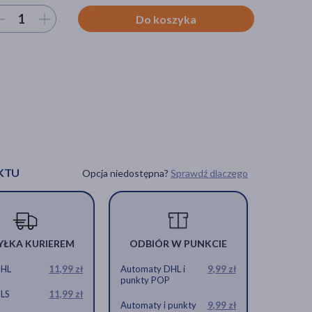
ierz ilość
Do koszyka
KTU
Opcja niedostępna?
Sprawdź dlaczego
YŁKA KURIEREM
ODBIÓR W PUNKCIE
DHL
11,99 zł
Automaty DHL i
9,99 zł
punkty POP
GLS
11,99 zł
Automaty i punkty
9,99 zł