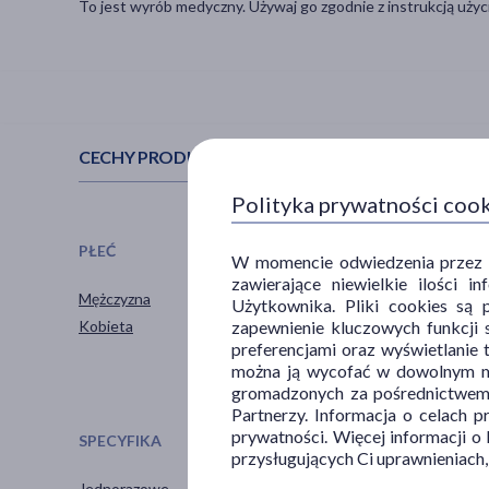
To jest wyrób medyczny. Używaj go zgodnie z instrukcją użyci
CECHY PRODUKTU
Polityka prywatności coo
PŁEĆ
WIEK
W momencie odwiedzenia przez Uż
zawierające niewielkie ilości 
Mężczyzna
dla dzieci
Użytkownika. Pliki cookies są 
zapewnienie kluczowych funkcji s
Kobieta
dla młodzieży
preferencjami oraz wyświetlanie 
można ją wycofać w dowolnym mo
gromadzonych za pośrednictwem s
Partnerzy. Informacja o celach 
prywatności. Więcej informacji o
SPECYFIKA
PORA STOSOWANIA
przysługujących Ci uprawnieniach,
Jednorazowe
na dzień