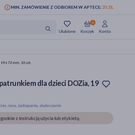
MIN. ZAMÓWIENIE Z ODBIOREM W APTECE:
25 ZŁ
0
Ulubione
Koszyk
Konto
19 x 72 mm, 10 szt.
trunkiem dla dzieci DOZia, 19
er, rana, zadrapania, skaleczenie
godnie z instrukcją użycia lub etykietą.