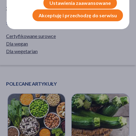
Ustawienia zaawansowane
Środki spożywcze
makaron
Akceptuję i przechodzę do serwisu
SPECYFIKA
Certyfikowane surowce
Dla wegan
Dla wegetarian
POLECANE ARTYKUŁY