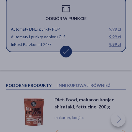
ODBIÓR W PUNKCIE
Automaty DHL i punkty POP
9,99 zł
Automaty i punkty odbioru GLS
9,99 zł
InPost Paczkomat 24/7
9,99 zł
PODOBNE PRODUKTY
INNI KUPOWALI RÓWNIEŻ
Diet-Food, makaron konjac
Diet-Food, makaron Bio
shirataki, fettucine, 200 g
Shirataki Konjac, ryż, 300 g
makaron, konjac
makaron