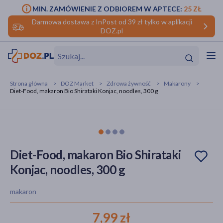
MIN. ZAMÓWIENIE Z ODBIOREM W APTECE:
25 ZŁ
Darmowa dostawa z InPost od 39 zł tylko w aplikacji
DOZ.pl
w
Hit
Hit
Strona główna
DOZ Market
Zdrowa żywność
Makarony
Diet-Food, makaron Bio Shirataki Konjac, noodles, 300 g
ofory
do makijażu
dzieci
ść
Hit
Hit
ące
rmową
kijażu
Diet-Food, makaron Bio Shirataki
Konjac, noodles, 300 g
ść
Hit
makaron
w
Hit
Hit
7,99 zł
ść
Hit