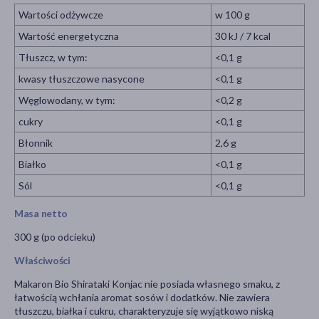
Wartości odżywcze
w 100 g
Wartość energetyczna
30 kJ / 7 kcal
Tłuszcz, w tym:
<0,1 g
kwasy tłuszczowe nasycone
<0,1 g
Węglowodany, w tym:
<0,2 g
cukry
<0,1 g
Błonnik
2,6 g
Białko
<0,1 g
Sól
<0,1 g
Masa netto
300 g (po odcieku)
Właściwości
Makaron Bio Shirataki Konjac nie posiada własnego smaku, z
łatwością wchłania aromat sosów i dodatków. Nie zawiera
tłuszczu, białka i cukru, charakteryzuje się wyjątkowo niską