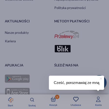
Polityka prywatności
AKTUALNOŚCI
METODY PŁATNOŚCI
Nasze produkty
Kariera
APLIKACJA
ŚLEDŹ NAS NA
Cześć, porozmawiaj ze mną
0
Koszyk
Ulubione
Konto
Start
Szukaj
Strefa okazji
Nowości
Krótkie daty