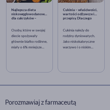
Najlepsza dieta
Cukinia – właściwości,
niskowęglowodanowa
wartości odżywcze i
dla cukrzyków –
przepisy. Dlaczego
roślinna czy zwierzęca?
warto jeść cukinię?
Osoby, które w swojej
Cukinia należy do
diecie spożywały
rodziny dyniowatych.
głównie białko roślinne,
Jako niskokaloryczne
miały o 6% mniejsze
warzywo i o niskim
ryzyko zachorowania na
indeksie glikemicznym
cukrzycę w ciągu 30 lat
jest polecana m.in.
– m.in. takie wnioski
osobom zmagającym się
udało się uzyskać po 30
z insulinopornością czy
latach badań nad
cukrzycą. Jakich
wpływem diety w
wartości odżywczych i
rozwoju cukrzycy typu
witamin dostarczymy
2. Jak wyglądał
organizmowi, jedząc
eksperyment i jakie
cukinię?
Porozmawiaj z farmaceutą
rozwiązania związane ze
stylem życia sugerują