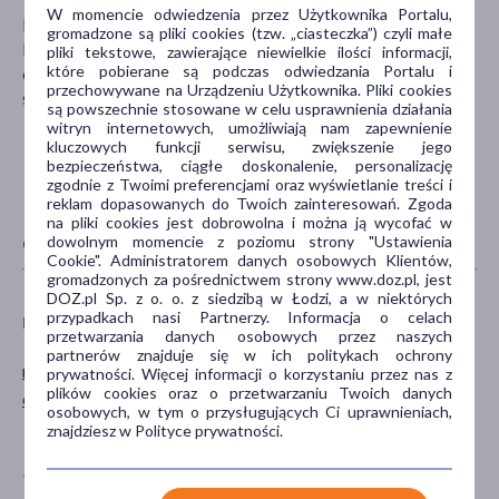
W momencie odwiedzenia przez Użytkownika Portalu,
MIPAMA E.Z. Szafarz Sp.j.
gromadzone są pliki cookies (tzw. „ciasteczka”) czyli małe
Rogatka 14 Z
pliki tekstowe, zawierające niewielkie ilości informacji,
które pobierane są podczas odwiedzania Portalu i
62-860 Opatówek
przechowywane na Urządzeniu Użytkownika. Pliki cookies
sklep@diet-food.pl
są powszechnie stosowane w celu usprawnienia działania
witryn internetowych, umożliwiają nam zapewnienie
kluczowych funkcji serwisu, zwiększenie jego
bezpieczeństwa, ciągłe doskonalenie, personalizację
zgodnie z Twoimi preferencjami oraz wyświetlanie treści i
reklam dopasowanych do Twoich zainteresowań. Zgoda
na pliki cookies jest dobrowolna i można ją wycofać w
dowolnym momencie z poziomu strony "Ustawienia
CECHY PRODUKTU
Cookie". Administratorem danych osobowych Klientów,
gromadzonych za pośrednictwem strony www.doz.pl, jest
DOZ.pl Sp. z o. o. z siedzibą w Łodzi, a w niektórych
przypadkach nasi Partnerzy. Informacja o celach
DIETA
ZALECENIA ŻYWIENIOWE
przetwarzania danych osobowych przez naszych
partnerów znajduje się w ich politykach ochrony
niskowęglowodanowa
Keto
prywatności. Więcej informacji o korzystaniu przez nas z
plików cookies oraz o przetwarzaniu Twoich danych
o niskim ind. glikemicznym
Bez dodatku cukru
osobowych, w tym o przysługujących Ci uprawnieniach,
Bez glutenu
znajdziesz w Polityce prywatności.
TYP PRODUKTU
POSTAĆ