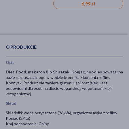
6,99 zł
7,99 zł
O PRODUKCIE
Opis
Diet-Food, makaron Bio Shirataki Konjac, noodles
powstał na
bazie rozpuszczalnego w wodzie błonnika z korzenia rośliny
Konnyak. Produkt nie zawiera glutenu, soi oraz jajek. Jest
odpowiedni dla osób na diecie wegańskiej, wegetariańskiej i
ketogenicznej.
Skład
Składniki: woda oczyszczona (96,6%), organiczna mąka z rośliny
Konjac (3,4%)
Kraj pochodzenia: Chiny