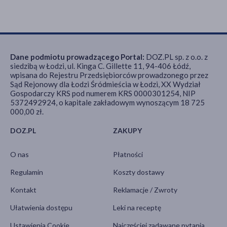
Dane podmiotu prowadzącego Portal:
DOZ.PL sp. z o.o. z
siedzibą w Łodzi, ul. Kinga C. Gillette 11, 94-406 Łódź,
wpisana do Rejestru Przedsiębiorców prowadzonego przez
Sąd Rejonowy dla Łodzi Śródmieścia w Łodzi, XX Wydział
Gospodarczy KRS pod numerem KRS 0000301254, NIP
5372492924, o kapitale zakładowym wynoszącym 18 725
000,00 zł.
DOZ.PL
ZAKUPY
O nas
Płatności
Regulamin
Koszty dostawy
Kontakt
Reklamacje / Zwroty
Ułatwienia dostępu
Leki na receptę
Ustawienia Cookie
Najczęściej zadawane pytania