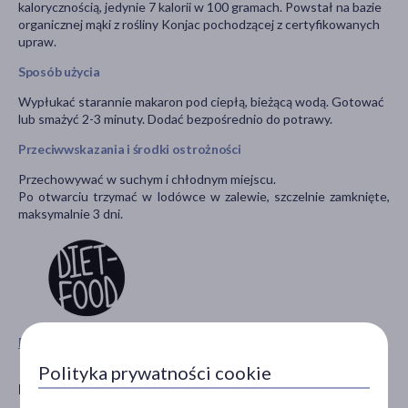
kalorycznością, jedynie 7 kalorii w 100 gramach. Powstał na bazie
organicznej mąki z rośliny Konjac pochodzącej z certyfikowanych
upraw.
Sposób użycia
Wypłukać starannie makaron pod ciepłą, bieżącą wodą. Gotować
lub smażyć 2-3 minuty. Dodać bezpośrednio do potrawy.
Przeciwwskazania i środki ostrożności
Przechowywać w suchym i chłodnym miejscu.
Po otwarciu trzymać w lodówce w zalewie, szczelnie zamknięte,
maksymalnie 3 dni.
Pokaż wszystkie produkty DIET-FOOD
Polityka prywatności cookie
Producent