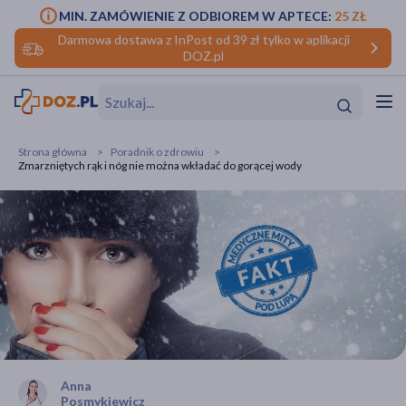
MIN. ZAMÓWIENIE Z ODBIOREM W APTECE:
25 ZŁ
Darmowa dostawa z InPost od 39 zł tylko w aplikacji
DOZ.pl
w
Hit
Hit
Strona główna
Poradnik o zdrowiu
Zmarzniętych rąk i nóg nie można wkładać do gorącej wody
ofory
do makijażu
dzieci
ść
Hit
Hit
ące
rmową
kijażu
ść
Hit
w
Hit
Hit
Anna
ść
Hit
Posmykiewicz