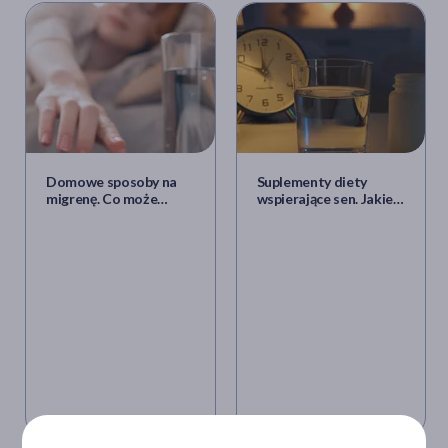
Domowe sposoby na
Suplementy diety
migrenę. Co może
wspierające sen. Jakie
pomóc złagodzić
wybrać i jak z nich
migrenowy ból głowy?
korzystać przy
problemach ze snem?