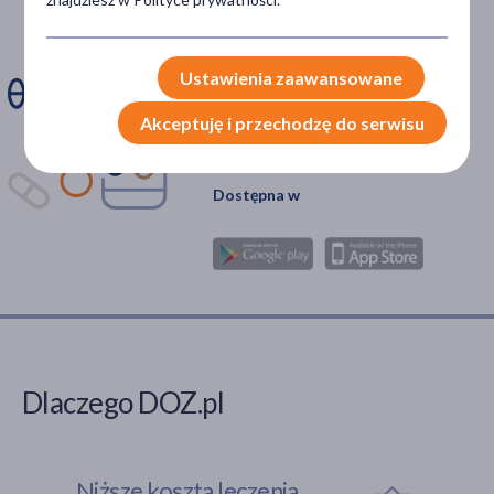
ominąć dawkę
leku?
Ustawienia zaawansowane
Zainstaluj aplikację. Stwórz
Akceptuję i przechodzę do serwisu
apteczkę. Przypomnimy Ci
kiedy wziąć lek.
Dostępna w
Dlaczego DOZ.pl
Niższe koszta leczenia