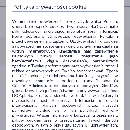
Polityka prywatności cookie
W momencie odwiedzenia przez Użytkownika Portalu,
Porozmawiaj z farmaceutą
gromadzone są pliki cookies (tzw. „ciasteczka”) czyli małe
pliki tekstowe, zawierające niewielkie ilości informacji,
które pobierane są podczas odwiedzania Portalu i
przechowywane na Urządzeniu Użytkownika. Pliki cookies
są powszechnie stosowane w celu usprawnienia działania
Infolinia:
800 110 110
witryn internetowych, umożliwiają nam zapewnienie
kluczowych funkcji serwisu, zwiększenie jego
bezpieczeństwa, ciągłe doskonalenie, personalizację
zgodnie z Twoimi preferencjami oraz wyświetlanie treści i
reklam dopasowanych do Twoich zainteresowań. Zgoda
Zadzwoń do nas jeśli potrzebujesz porady farmaceuty.
na pliki cookies jest dobrowolna i można ją wycofać w
Jesteśmy dla Ciebie czynni całą dobę, 7 dni w tygodniu,
dowolnym momencie z poziomu strony "Ustawienia
Cookie". Administratorem danych osobowych Klientów,
bezpłatnie.
gromadzonych za pośrednictwem strony www.doz.pl, jest
DOZ.pl Sp. z o. o. z siedzibą w Łodzi, a w niektórych
przypadkach nasi Partnerzy. Informacja o celach
przetwarzania danych osobowych przez naszych
partnerów znajduje się w ich politykach ochrony
Pobierz aplikację mobilną Doz.pl
prywatności. Więcej informacji o korzystaniu przez nas z
plików cookies oraz o przetwarzaniu Twoich danych
osobowych, w tym o przysługujących Ci uprawnieniach,
Zdarza Ci się
znajdziesz w Polityce prywatności.