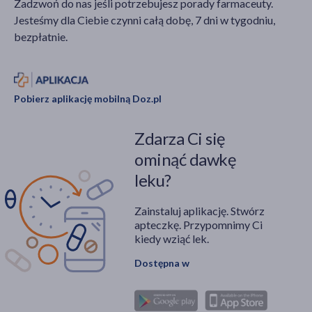
Zadzwoń do nas jeśli potrzebujesz porady farmaceuty.
estetycznej.
Jakie kosmetyki są
Jesteśmy dla Ciebie czynni całą dobę, 7 dni w tygodniu,
bezpieczne, a których
bezpłatnie.
lepiej unikać?
Pobierz aplikację mobilną Doz.pl
Zdarza Ci się
ominąć dawkę
leku?
Zainstaluj aplikację. Stwórz
apteczkę. Przypomnimy Ci
kiedy wziąć lek.
Dostępna w