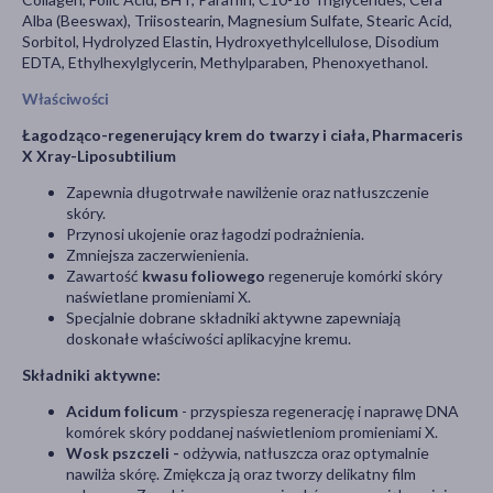
Alba (Beeswax), Triisostearin, Magnesium Sulfate, Stearic Acid,
Sorbitol, Hydrolyzed Elastin, Hydroxyethylcellulose, Disodium
EDTA, Ethylhexylglycerin, Methylparaben, Phenoxyethanol.
Właściwości
Łagodząco-regenerujący krem do twarzy i ciała, Pharmaceris
X Xray-Liposubtilium
Zapewnia długotrwałe nawilżenie oraz natłuszczenie
skóry.
Przynosi ukojenie oraz łagodzi podrażnienia.
Zmniejsza zaczerwienienia.
Zawartość
kwasu foliowego
regeneruje
komórki skóry
naświetlane promieniami X.
Specjalnie dobrane składniki aktywne zapewniają
doskonałe właściwości aplikacyjne kremu.
Składniki aktywne:
Acidum folicum
- przyspiesza regenerację i naprawę DNA
komórek skóry poddanej naświetleniom promieniami X.
Wosk pszczeli -
odżywia, natłuszcza oraz optymalnie
nawilża skórę. Zmiękcza ją oraz tworzy delikatny film