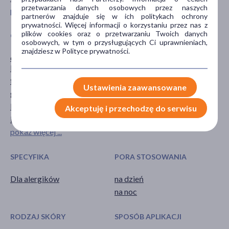
przetwarzania danych osobowych przez naszych
pokaż więcej ...
partnerów znajduje się w ich politykach ochrony
prywatności. Więcej informacji o korzystaniu przez nas z
plików cookies oraz o przetwarzaniu Twoich danych
GŁÓWNY SKŁADNIK
CZĘŚĆ CIAŁA
osobowych, w tym o przysługujących Ci uprawnieniach,
znajdziesz w Polityce prywatności.
dekspantenol (prowitamina
skóra
B5)
twarz
fosfatydylocholina
Ustawienia zaawansowane
gliceryna
kolagen
Akceptuję i przechodzę do serwisu
kwas foliowy
pokaż więcej ...
SPECYFIKA
PORA STOSOWANIA
Dla alergików
na dzień
na noc
RODZAJ SKÓRY
SPOSÓB APLIKACJI