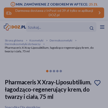
MIN. ZAMÓWIENIE Z ODBIOREM W APTECE:
25 ZŁ
Darmowa dostawa z InPost od 39 zł tylko w aplikacji
DOZ.pl
w
Hit
Hit
Strona główna
Kosmetyki
Dermokosmetyki
Dermokosmetyki do twarzy
ofory
Pharmaceris X Xray-Liposubtilium, łagodząco-regenerujący krem, do
twarzy i ciała, 75 ml
do makijażu
dzieci
ść
Hit
Hit
ące
rmową
kijażu
Pharmaceris X Xray-Liposubtilium,
ść
Hit
łagodząco-regenerujący krem, do
w
Hit
Hit
twarzy i ciała, 75 ml
ść
Hit
Specyfika:Dla alergików