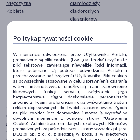
Mężczyzna
dla młodzieży
Kobieta
dla dorosłych
dla seniorów
20+
30+
Polityka prywatności cookie
pokaż więcej ...
W momencie odwiedzenia przez Użytkownika Portalu,
TYP PRODUKTU
POSTAĆ
gromadzone są pliki cookies (tzw. „ciasteczka”) czyli małe
pliki tekstowe, zawierające niewielkie ilości informacji,
które pobierane są podczas odwiedzania Portalu i
Dermokosmetyk
krem
przechowywane na Urządzeniu Użytkownika. Pliki cookies
Kosmetyk
są powszechnie stosowane w celu usprawnienia działania
witryn internetowych, umożliwiają nam zapewnienie
kluczowych funkcji serwisu, zwiększenie jego
DZIAŁANIE/WŁAŚCIWOŚCI
PROBLEM
bezpieczeństwa, ciągłe doskonalenie, personalizację
zgodnie z Twoimi preferencjami oraz wyświetlanie treści i
łagodzące
podrażnienie
reklam dopasowanych do Twoich zainteresowań. Zgoda
na pliki cookies jest dobrowolna i można ją wycofać w
natłuszczające
suchość
dowolnym momencie z poziomu strony "Ustawienia
nawilżające
zaczerwienienie
Cookie". Administratorem danych osobowych Klientów,
gromadzonych za pośrednictwem strony www.doz.pl, jest
ochronne
DOZ.pl Sp. z o. o. z siedzibą w Łodzi, a w niektórych
odżywcze
przypadkach nasi Partnerzy. Informacja o celach