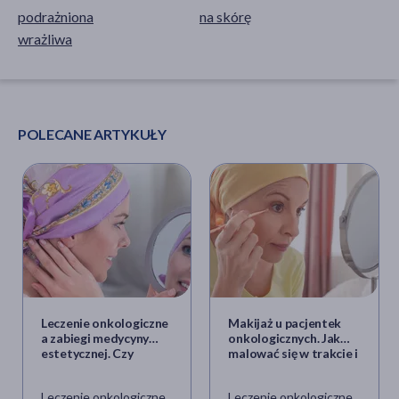
podrażniona
na skórę
wrażliwa
POLECANE ARTYKUŁY
Leczenie onkologiczne
Makijaż u pacjentek
a zabiegi medycyny
onkologicznych. Jak
estetycznej. Czy
malować się w trakcie i
można je wykonywać w
po chemioterapii?
trakcie terapii?
Leczenie onkologiczne
Leczenie onkologiczne