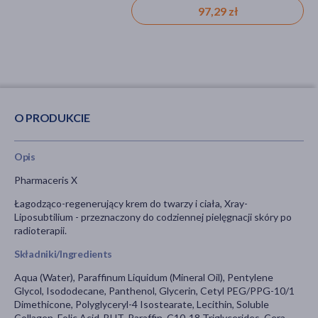
zapachowych, dla alergików
97,29 zł
32,79 zł
O PRODUKCIE
Opis
Pharmaceris X
Łagodząco-regenerujący krem do twarzy i ciała, Xray-
Liposubtilium - przeznaczony do codziennej pielęgnacji skóry po
radioterapii.
Składniki/Ingredients
Aqua (Water), Paraffinum Liquidum (Mineral Oil), Pentylene
Glycol, Isododecane, Panthenol, Glycerin, Cetyl PEG/PPG-10/1
Dimethicone, Polyglyceryl-4 Isostearate, Lecithin, Soluble
Collagen, Folic Acid, BHT, Paraffin, C10-18 Triglycerides, Cera