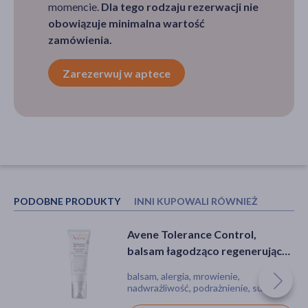
momencie.
Dla tego rodzaju rezerwacji nie
obowiązuje minimalna wartość
zamówienia.
Zarezerwuj w aptece
PODOBNE PRODUKTY
INNI KUPOWALI RÓWNIEŻ
Avene Tolerance Control,
RadioCALM, emulsja dla skóry w
balsam łagodząco regenerujący,
trakcie terapii onkologicznej, 75
40 ml
ml
balsam, alergia, mrowienie,
emulsja, spray, podrażnienie, suchość
nadwrażliwość, podrażnienie, suchość,
zaczerwienienie, bez substancji