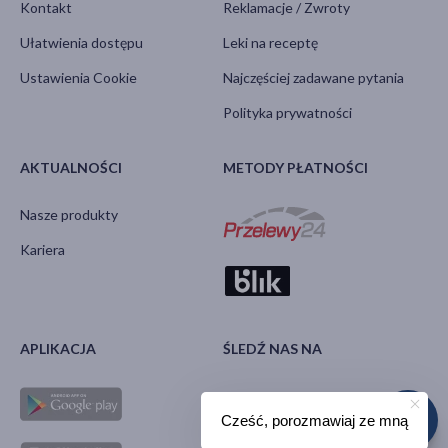
Kontakt
Reklamacje / Zwroty
Ułatwienia dostępu
Leki na receptę
Ustawienia Cookie
Najczęściej zadawane pytania
Polityka prywatności
AKTUALNOŚCI
METODY PŁATNOŚCI
Nasze produkty
Kariera
APLIKACJA
ŚLEDŹ NAS NA
Cześć, porozmawiaj ze mną