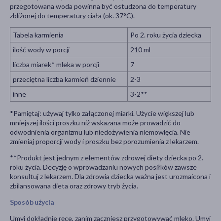
przegotowana woda powinna być ostudzona do temperatury
zbliżonej do temperatury ciała (ok. 37°C).
Tabela karmienia
Po 2. roku życia dziecka
ilość wody w porcji
210 ml
liczba miarek* mleka w porcji
7
przeciętna liczba karmień dziennie
2-3
inne
3-2**
*Pamiętaj: używaj tylko załączonej miarki. Użycie większej lub
mniejszej ilości proszku niż wskazana może prowadzić do
odwodnienia organizmu lub niedożywienia niemowlęcia. Nie
zmieniaj proporcji wody i proszku bez porozumienia z lekarzem.
**Produkt jest jednym z elementów zdrowej diety dziecka po 2.
roku życia. Decyzję o wprowadzaniu nowych posiłków zawsze
konsultuj z lekarzem. Dla zdrowia dziecka ważna jest urozmaicona i
zbilansowana dieta oraz zdrowy tryb życia.
Sposób użycia
Umyj dokładnie ręce, zanim zaczniesz przygotowywać mleko. Umyj