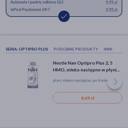
Automaty i punkty odbioru GLS
9,99 zł
InPost Paczkomat 24/7
9,99 zł
SERIA:
OPTIPRO PLUS
PODOBNE PRODUKTY
INNI KUPO
Bebiko Junior 4 NUTRIflor
Nestle Nan Optipro Plus 3 HMO,
Nestle Nan Optipro Plus 2, 5
Expert, odżywcza formuła na
produkt na bazie mleka dla
HMO, mleko następne w płynie
bazie mleka, powyżej 2. roku
małych dzieci, 800 g
dla niemowląt powyżej 6.
proszek, mleko, po 2. roku, małe dzieci
dla dzieci, na bazie mleka,
płyn, mleko następne, po 6 miesiącu
życia, proszek, 350 g
miesiąca, 200 ml
immunoskładniki
23,59 zł
67,99 zł
4,69 zł