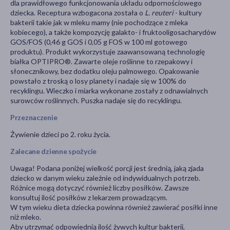
dla prawidłowego funkcjonowania układu odpornościowego
dziecka. Receptura wzbogacona została o
L. reuteri
- kultury
bakterii takie jak w mleku mamy (nie pochodzące z mleka
kobiecego), a także kompozycję galakto- i fruktooligosacharydów
GOS/FOS (0,46 g GOS i 0,05 g FOS w 100 ml gotowego
produktu). Produkt wykorzystuje zaawansowaną technologię
białka OPTIPRO®. Zawarte oleje roślinne to rzepakowy i
słonecznikowy, bez dodatku oleju palmowego. Opakowanie
powstało z troską o losy planety i nadaje się w 100% do
recyklingu. Wieczko i miarka wykonane zostały z odnawialnych
surowców roślinnych. Puszka nadaje się do recyklingu.
Przeznaczenie
Żywienie dzieci po 2. roku życia.
Zalecane dzienne spożycie
Uwaga! Podana poniżej wielkość porcji jest średnią, jaką zjada
dziecko w danym wieku zależnie od indywidualnych potrzeb.
Różnice mogą dotyczyć również liczby posiłków. Zawsze
konsultuj ilość posiłków z lekarzem prowadzącym.
W tym wieku dieta dziecka powinna również zawierać posiłki inne
niż mleko.
Aby utrzymać odpowiednią ilość żywych kultur bakterii,