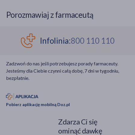
1 LGG Complete oraz
produkcję mleka i jak to
Nutramigen 2 LGG
się dzieje, że pokarm
Porozmawiaj z farmaceutą
Complete. Producent
wypływa z piersi? Na
poinformował GIS o
takie i podobne
wykryciu bakterii
pytania odpowiedzi
Cronobacter sakazakii
warto szukać
Infolinia:
800 110 110
w produktach
w sprawdzonych
wytwarzanych na tej
źródłach i potwierdzać
samej linii produkcyjnej,
je badaniami
Zadzwoń do nas jeśli potrzebujesz porady farmaceuty.
co wycofane partie.
naukowymi.
Jesteśmy dla Ciebie czynni całą dobę, 7 dni w tygodniu,
bezpłatnie.
Pobierz aplikację mobilną Doz.pl
Zdarza Ci się
ominąć dawkę