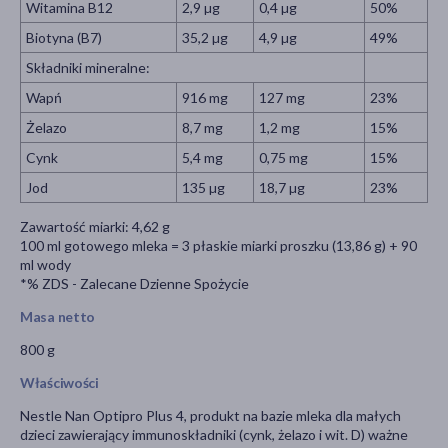
Witamina B12
2,9 µg
0,4 µg
50%
Biotyna (B7)
35,2 µg
4,9 µg
49%
Składniki mineralne:
Wapń
916 mg
127 mg
23%
Żelazo
8,7 mg
1,2 mg
15%
Cynk
5,4 mg
0,75 mg
15%
Jod
135 µg
18,7 µg
23%
Zawartość miarki: 4,62 g
100 ml gotowego mleka = 3 płaskie miarki proszku (13,86 g) + 90
ml wody
*% ZDS - Zalecane Dzienne Spożycie
Masa netto
800 g
Właściwości
Nestle Nan Optipro Plus 4, produkt na bazie mleka dla małych
dzieci zawierający immunoskładniki (cynk, żelazo i wit. D) ważne