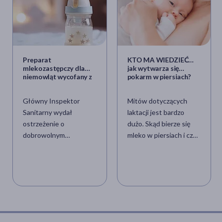
Preparat
KTO MA WIEDZIEĆ…
mlekozastępczy dla
jak wytwarza się
niemowląt wycofany z
pokarm w piersiach?
aptek
Główny Inspektor
Mitów dotyczących
Sanitarny wydał
laktacji jest bardzo
ostrzeżenie o
dużo. Skąd bierze się
dobrowolnym
mleko w piersiach i czy
wycofaniu dwóch partii
to możliwe, że w ogóle
żywności specjalnego
się nie pojawi? Czy
przeznaczenia
może zdarzyć się tak, że
medycznego –
mleko w piersiach
preparatów
zwarzy się w upalny
mlekozastępczych dla
dzień? Skąd organizm
niemowląt Nutramigen
wie, że powinien zacząć