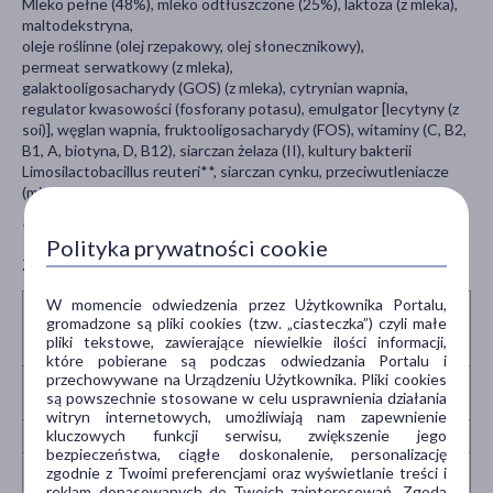
Mleko pełne (48%), mleko odtłuszczone (25%), laktoza (z mleka),
maltodekstryna,
oleje roślinne (olej rzepakowy, olej słonecznikowy),
permeat serwatkowy (z mleka),
galaktooligosacharydy (GOS) (z mleka), cytrynian wapnia,
regulator kwasowości (fosforany potasu), emulgator [lecytyny (z
soi)], węglan wapnia, fruktooligosacharydy (FOS), witaminy (C, B2,
B1, A, biotyna, D, B12), siarczan żelaza (II), kultury bakterii
Limosilactobacillus reuteri**, siarczan cynku, przeciwutleniacze
(mieszanina tokoferoli, palmitynian L-askorbylu), jodek potasu
**zgodnie z licencją BioGaia AB
Polityka prywatności cookie
Zawarte alergeny: zawiera mleko i soję.
W momencie odwiedzenia przez Użytkownika Portalu,
w 100 ml
w 100 g
ZDS* /
gromadzone są pliki cookies (tzw. „ciasteczka”) czyli małe
Wartość odżywcza
gotowego
proszku
100 ml
pliki tekstowe, zawierające niewielkie ilości informacji,
mleka
które pobierane są podczas odwiedzania Portalu i
przechowywane na Urządzeniu Użytkownika. Pliki cookies
2027 kJ /
Wartość energetyczna
282 kJ / 67 kcal
-
są powszechnie stosowane w celu usprawnienia działania
484 kcal
witryn internetowych, umożliwiają nam zapewnienie
kluczowych funkcji serwisu, zwiększenie jego
Tłuszcz, w tym:
21,5 g
3 g
-
bezpieczeństwa, ciągłe doskonalenie, personalizację
Kwasy tłuszczowe
zgodnie z Twoimi preferencjami oraz wyświetlanie treści i
4,5 g
0,6 g
-
nasycone
reklam dopasowanych do Twoich zainteresowań. Zgoda