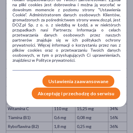
na pliki cookies jest dobrowolna i można ją wycofać w
Kwasy tłuszczowe
dowolnym momencie z poziomu strony "Ustawienia
10 g
1,4 g
-
jednonienasycone
Cookie". Administratorem danych osobowych Klientów,
gromadzonych za pośrednictwem strony www.doz.pl, jest
Kwasy tłuszczowe
DOZ.pl Sp. z o. o. z siedzibą w Łodzi, a w niektórych
4,7 g
0,7 g
-
wielonienasycone
przypadkach nasi Partnerzy. Informacja o celach
przetwarzania danych osobowych przez naszych
Węglowodany, w tym:
64 g
8,9 g
-
partnerów znajduje się w ich politykach ochrony
prywatności. Więcej informacji o korzystaniu przez nas z
Cukry
46,6 g
6,4 g
-
plików cookies oraz o przetwarzaniu Twoich danych
osobowych, w tym o przysługujących Ci uprawnieniach,
Białko
7,3 g
1 g
-
znajdziesz w Polityce prywatności.
Błonnik
2,4 g
0,33 g
-
Sól
0,24 g
0,03 g
-
Ustawienia zaawansowane
Witaminy:
Witamina A
433 µg
60 µg
15%
Akceptuję i przechodzę do serwisu
Witamina D
18,6 µg
2,57 µg
37%
Witamina C
110 mg
15,25 mg
34%
Tiamina (B1)
0,6 mg
0,08 mg
16%
Ryboflawina (B2)
1,8 mg
0,25 mg
36%