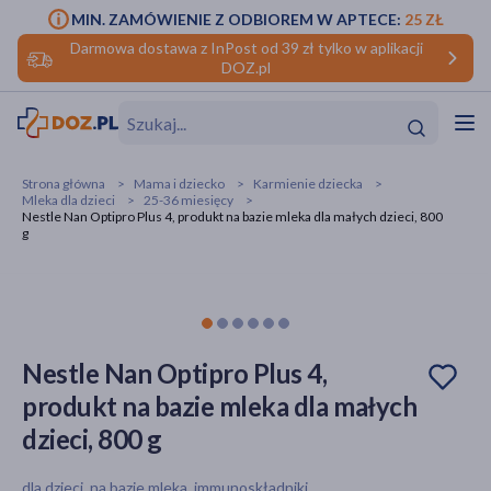
MIN. ZAMÓWIENIE Z ODBIOREM W APTECE:
25 ZŁ
Darmowa dostawa z InPost od 39 zł tylko w aplikacji
DOZ.pl
w
Hit
Hit
Strona główna
Mama i dziecko
Karmienie dziecka
Mleka dla dzieci
25-36 miesięcy
ofory
Nestle Nan Optipro Plus 4, produkt na bazie mleka dla małych dzieci, 800
g
do makijażu
dzieci
ść
Hit
Hit
ące
rmową
kijażu
Nestle Nan Optipro Plus 4,
ść
Hit
produkt na bazie mleka dla małych
w
Hit
Hit
dzieci, 800 g
ść
Hit
dla dzieci, na bazie mleka, immunoskładniki