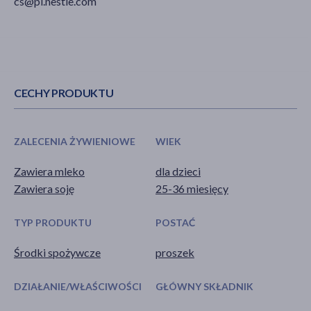
cs@pl.nestle.com
CECHY PRODUKTU
ZALECENIA ŻYWIENIOWE
WIEK
Zawiera mleko
dla dzieci
Zawiera soję
25-36 miesięcy
TYP PRODUKTU
POSTAĆ
Środki spożywcze
proszek
DZIAŁANIE/WŁAŚCIWOŚCI
GŁÓWNY SKŁADNIK