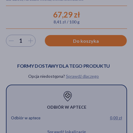
67,29 zł
8,41 zł / 100 g
akijażu
Wybierz ilość
Do koszyka
Hit
FORMY DOSTAWY DLA TEGO PRODUKTU
Opcja niedostępna?
Sprawdź dlaczego
ODBIÓR W APTECE
Odbiór w aptece
0,00 zł
Sprawdź lokalizację