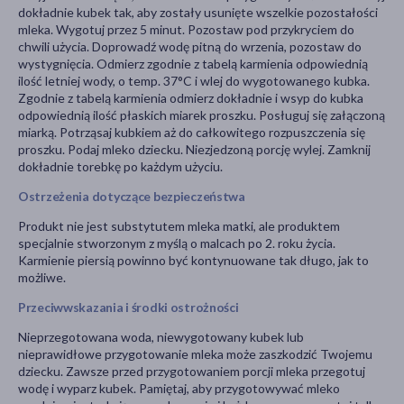
dokładnie kubek tak, aby zostały usunięte wszelkie pozostałości
mleka. Wygotuj przez 5 minut. Pozostaw pod przykryciem do
chwili użycia. Doprowadź wodę pitną do wrzenia, pozostaw do
wystygnięcia. Odmierz zgodnie z tabelą karmienia odpowiednią
ilość letniej wody, o temp. 37°C i wlej do wygotowanego kubka.
Zgodnie z tabelą karmienia odmierz dokładnie i wsyp do kubka
odpowiednią ilość płaskich miarek proszku. Posługuj się załączoną
miarką. Potrząsaj kubkiem aż do całkowitego rozpuszczenia się
proszku. Podaj mleko dziecku. Niezjedzoną porcję wylej. Zamknij
dokładnie torebkę po każdym użyciu.
Ostrzeżenia dotyczące bezpieczeństwa
Produkt nie jest substytutem mleka matki, ale produktem
specjalnie stworzonym z myślą o malcach po 2. roku życia.
Karmienie piersią powinno być kontynuowane tak długo, jak to
możliwe.
Przeciwwskazania i środki ostrożności
Nieprzegotowana woda, niewygotowany kubek lub
nieprawidłowe przygotowanie mleka może zaszkodzić Twojemu
dziecku. Zawsze przed przygotowaniem porcji mleka przegotuj
wodę i wyparz kubek. Pamiętaj, aby przygotowywać mleko