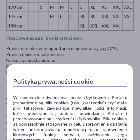
170 cm
S
M
M
L
L
XL
XL
XXL
XXL
175 cm
M
L
L
XL
XL
XXL
XXL
XXL
180 cm
XL
XXL
XXL
XXL
Przeciwwskazania i środki ostrożności
Pranie normalne w temperaturze nieprzekraczającej 30°C.
Pranie chemiczne zabronione.
Nie suszyć mechanicznie.
Nie chlorować.
Nie prasować.
Polityka prywatności cookie
Uwagi i środki ostrożności
Przed zastosowaniem należy zapoznać się z treścią instrukcji
W momencie odwiedzenia przez Użytkownika Portalu,
używania lub etykietą bądź lekarzem.
gromadzone są pliki cookies (tzw. „ciasteczka”) czyli małe
W przypadku wątpliwości należy skonsultować się z lekarzem.
pliki tekstowe, zawierające niewielkie ilości informacji,
Przechowywać w sposób niedostępny dla dzieci.
które pobierane są podczas odwiedzania Portalu i
W razie wystąpienia niepokojących objawów lub działań
przechowywane na Urządzeniu Użytkownika. Pliki cookies
niepożądanych należy przerwać stosowanie wyrobu i
są powszechnie stosowane w celu usprawnienia działania
skontaktować się z lekarzem.
witryn internetowych, umożliwiają nam zapewnienie
kluczowych funkcji serwisu, zwiększenie jego
Uwagi
bezpieczeństwa, ciągłe doskonalenie, personalizację