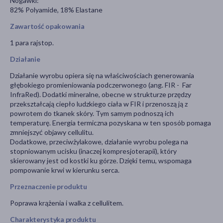
Nogawki:
82% Polyamide, 18% Elastane
Zawartość opakowania
1 para rajstop.
Działanie
Działanie wyrobu opiera się na właściwościach generowania
głębokiego promieniowania podczerwonego (ang. FIR - Far
InfraRed). Dodatki mineralne, obecne w strukturze przędzy
przekształcają ciepło ludzkiego ciała w FIR i przenoszą ją z
powrotem do tkanek skóry. Tym samym podnoszą ich
temperaturę. Energia termiczna pozyskana w ten sposób pomaga
zmniejszyć objawy cellulitu.
Dodatkowe, przeciwżylakowe, działanie wyrobu polega na
stopniowanym ucisku (inaczej kompresjoterapii), który
skierowany jest od kostki ku górze. Dzięki temu, wspomaga
pompowanie krwi w kierunku serca.
Przeznaczenie produktu
Poprawa krążenia i walka z cellulitem.
Charakterystyka produktu