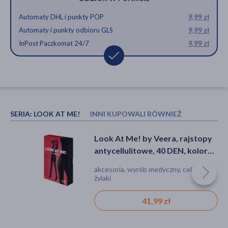
Automaty DHL i punkty POP
9,99 zł
Automaty i punkty odbioru GLS
9,99 zł
InPost Paczkomat 24/7
9,99 zł
SERIA:
LOOK AT ME!
INNI KUPOWALI RÓWNIEŻ
Look At Me! by Veera,
Look At Me! by Veera, rajstopy
antycellulitowe spodenki, kolor
antycellulitowe, 40 DEN, kolor
czarny, rozmiar XL, 1 szt.
czarny, rozmiar XS
akcesoria, wyrób medyczny, cellulit
akcesoria, wyrób medyczny, cellulit,
żylaki
48,99 zł
41,99 zł