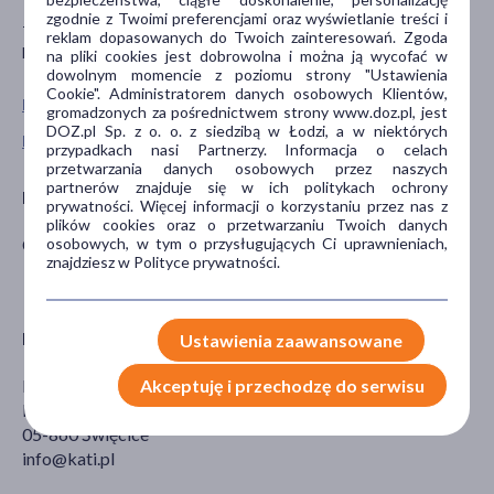
zgodnie z Twoimi preferencjami oraz wyświetlanie treści i
To jest wyrób medyczny. Stosuj go zgodnie z instrukcją używania
reklam dopasowanych do Twoich zainteresowań. Zgoda
lub etykietą.
na pliki cookies jest dobrowolna i można ją wycofać w
dowolnym momencie z poziomu strony "Ustawienia
Cookie". Administratorem danych osobowych Klientów,
Pokaż wszystkie produkty VEERA
gromadzonych za pośrednictwem strony www.doz.pl, jest
DOZ.pl Sp. z o. o. z siedzibą w Łodzi, a w niektórych
Pokaż wszystkie produkty linii Look At Me! marki Veera
przypadkach nasi Partnerzy. Informacja o celach
przetwarzania danych osobowych przez naszych
partnerów znajduje się w ich politykach ochrony
Producent
prywatności. Więcej informacji o korzystaniu przez nas z
plików cookies oraz o przetwarzaniu Twoich danych
osobowych, w tym o przysługujących Ci uprawnieniach,
CALZIFICIO ZETA SRL.
znajdziesz w Polityce prywatności.
Dystrybutor
Ustawienia zaawansowane
Akceptuję i przechodzę do serwisu
Kati
Poznańska 553 C
05-860 Święcice
info@kati.pl