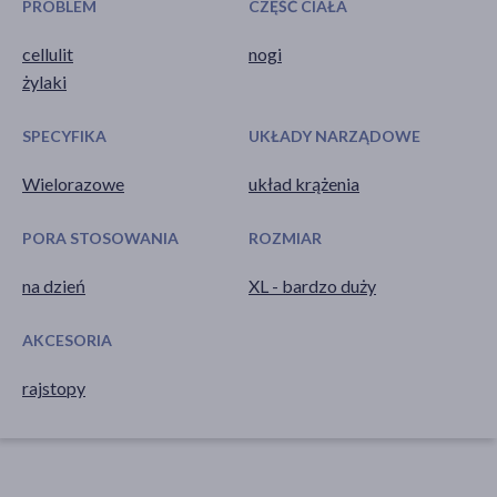
PROBLEM
CZĘŚĆ CIAŁA
cellulit
nogi
żylaki
SPECYFIKA
UKŁADY NARZĄDOWE
Wielorazowe
układ krążenia
PORA STOSOWANIA
ROZMIAR
na dzień
XL - bardzo duży
AKCESORIA
rajstopy