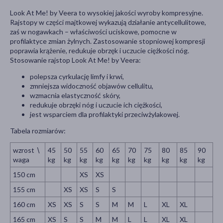
Look At Me! by Veera to wysokiej jakości wyroby kompresyjne.
Rajstopy w części majtkowej wykazują działanie antycellulitowe,
zaś w nogawkach – właściwości uciskowe, pomocne w
profilaktyce zmian żylnych. Zastosowanie stopniowej kompresji
poprawia krążenie, redukuje obrzęk i uczucie ciężkości nóg.
Stosowanie rajstop Look At Me! by Veera:
polepsza cyrkulację limfy i krwi,
zmniejsza widoczność objawów cellulitu,
wzmacnia elastyczność skóry,
redukuje obrzęki nóg i uczucie ich ciężkości,
jest wsparciem dla profilaktyki przeciwżylakowej.
Tabela rozmiarów:
wzrost ∖
45
50
55
60
65
70
75
80
85
90
waga
kg
kg
kg
kg
kg
kg
kg
kg
kg
kg
150 cm
XS
XS
155 cm
XS
XS
S
S
160 cm
XS
XS
S
S
M
M
L
XL
XL
165 cm
XS
S
S
M
M
L
L
XL
XL