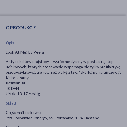
O PRODUKCIE
Opis
Look At Me! by Veera
Antycellulitowe rajstopy – wyrób medyczny w postaci rajstop
uciskowych, których stosowanie wspomaga nie tylko profilaktykę
przeciwżylakową, ale również walkę z tzw. "skórką pomarańczową".
Kolor: czarny.
Rozmiar: XL
40 DEN
Ucisk: 13-17 mmHg
Skład
Część majteczkowa:
79% Polyamide Innergy, 6% Polyamide, 15% Elastane