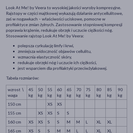
Look At Me! by Veera to wysokiej jakości wyroby kompresyjne.
Rajstopy w części majtkowej wykazują działanie antycellulitowe,
zaś w nogawkach – właściwości uciskowe, pomocne w
profilaktyce zmian żylnych. Zastosowanie stopniowej kompresji
poprawia krążenie, redukuje obrzęk i uczucie ciężkości nóg.
Stosowanie rajstop Look At Me! by Veera:
polepsza cyrkulację limfy i krwi,
zmniejsza widoczność objawów cellulitu,
wzmacnia elastyczność skóry,
redukuje obrzęki nóg i uczucie ich ciężkości,
jest wsparciem dla profilaktyki przeciwżylakowej.
Tabela rozmiarów:
wzrost ∖
45
50
55
60
65
70
75
80
85
90
waga
kg
kg
kg
kg
kg
kg
kg
kg
kg
kg
150 cm
XS
XS
155 cm
XS
XS
S
S
160 cm
XS
XS
S
S
M
M
L
XL
XL
165 cm
XS
S
S
M
M
L
L
XL
XL