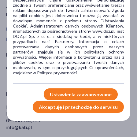
zgodnie z Twoimi preferencjami oraz wyświetlanie treści i
To jest wyrób medyczny. Stosuj go zgodnie z instrukcją używania
reklam dopasowanych do Twoich zainteresowań. Zgoda
lub etykietą.
na pliki cookies jest dobrowolna i można ją wycofać w
dowolnym momencie z poziomu strony "Ustawienia
Cookie". Administratorem danych osobowych Klientów,
Pokaż wszystkie produkty VEERA
gromadzonych za pośrednictwem strony www.doz.pl, jest
DOZ.pl Sp. z o. o. z siedzibą w Łodzi, a w niektórych
Pokaż wszystkie produkty linii Look At Me! marki Veera
przypadkach nasi Partnerzy. Informacja o celach
przetwarzania danych osobowych przez naszych
partnerów znajduje się w ich politykach ochrony
Producent
prywatności. Więcej informacji o korzystaniu przez nas z
plików cookies oraz o przetwarzaniu Twoich danych
osobowych, w tym o przysługujących Ci uprawnieniach,
CALZIFICIO ZETA SRL.
znajdziesz w Polityce prywatności.
Dystrybutor
Ustawienia zaawansowane
Akceptuję i przechodzę do serwisu
Kati
Poznańska 553 C
05-860 Święcice
info@kati.pl