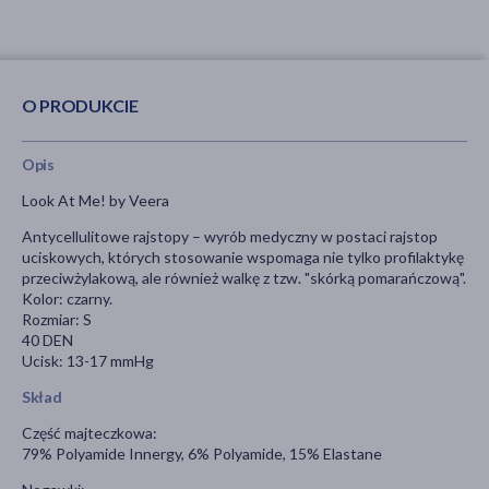
O PRODUKCIE
Opis
Look At Me! by Veera
Antycellulitowe rajstopy – wyrób medyczny w postaci rajstop
uciskowych, których stosowanie wspomaga nie tylko profilaktykę
przeciwżylakową, ale również walkę z tzw. "skórką pomarańczową".
Kolor: czarny.
Rozmiar: S
40 DEN
Ucisk: 13-17 mmHg
Skład
Część majteczkowa:
79% Polyamide Innergy, 6% Polyamide, 15% Elastane