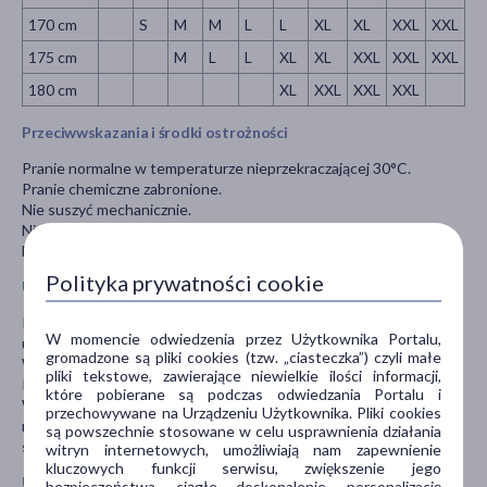
170 cm
S
M
M
L
L
XL
XL
XXL
XXL
175 cm
M
L
L
XL
XL
XXL
XXL
XXL
180 cm
XL
XXL
XXL
XXL
Przeciwwskazania i środki ostrożności
Pranie normalne w temperaturze nieprzekraczającej 30°C.
Pranie chemiczne zabronione.
Nie suszyć mechanicznie.
Nie chlorować.
Nie prasować.
Polityka prywatności cookie
Uwagi i środki ostrożności
Przed zastosowaniem należy zapoznać się z treścią instrukcji
W momencie odwiedzenia przez Użytkownika Portalu,
używania lub etykietą bądź lekarzem.
gromadzone są pliki cookies (tzw. „ciasteczka”) czyli małe
W przypadku wątpliwości należy skonsultować się z lekarzem.
pliki tekstowe, zawierające niewielkie ilości informacji,
Przechowywać w sposób niedostępny dla dzieci.
które pobierane są podczas odwiedzania Portalu i
W razie wystąpienia niepokojących objawów lub działań
przechowywane na Urządzeniu Użytkownika. Pliki cookies
niepożądanych należy przerwać stosowanie wyrobu i
są powszechnie stosowane w celu usprawnienia działania
skontaktować się z lekarzem.
witryn internetowych, umożliwiają nam zapewnienie
kluczowych funkcji serwisu, zwiększenie jego
Uwagi
bezpieczeństwa, ciągłe doskonalenie, personalizację