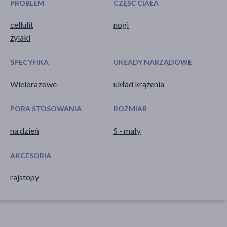
PROBLEM
CZĘŚĆ CIAŁA
cellulit
nogi
żylaki
SPECYFIKA
UKŁADY NARZĄDOWE
Wielorazowe
układ krążenia
PORA STOSOWANIA
ROZMIAR
na dzień
S - mały
AKCESORIA
rajstopy