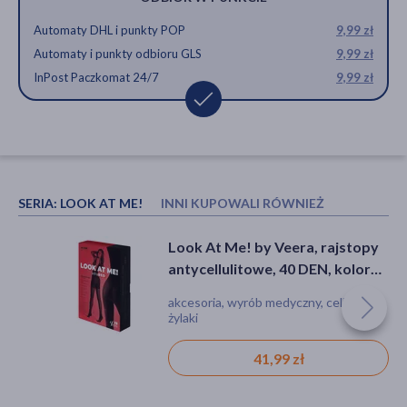
Automaty DHL i punkty POP
9,99 zł
Automaty i punkty odbioru GLS
9,99 zł
InPost Paczkomat 24/7
9,99 zł
SERIA:
LOOK AT ME!
INNI KUPOWALI RÓWNIEŻ
Look At Me! by Veera,
Look At Me! by Veera, rajstopy
antycellulitowe rajstopy Push-
antycellulitowe, 40 DEN, kolor
Up, 40 DEN, kolor cielisty,
czarny, rozmiar XS
akcesoria, wyrób medyczny, cellulit,
akcesoria, wyrób medyczny, cellulit,
rozmiar S
żylaki, wiotkość skóry
żylaki
67,99 zł
41,99 zł