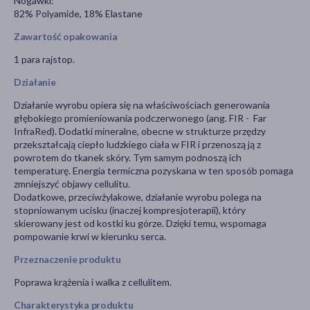
Nogawki:
82% Polyamide, 18% Elastane
Zawartość opakowania
1 para rajstop.
Działanie
Działanie wyrobu opiera się na właściwościach generowania
głębokiego promieniowania podczerwonego (ang. FIR - Far
InfraRed). Dodatki mineralne, obecne w strukturze przędzy
przekształcają ciepło ludzkiego ciała w FIR i przenoszą ją z
powrotem do tkanek skóry. Tym samym podnoszą ich
temperaturę. Energia termiczna pozyskana w ten sposób pomaga
zmniejszyć objawy cellulitu.
Dodatkowe, przeciwżylakowe, działanie wyrobu polega na
stopniowanym ucisku (inaczej kompresjoterapii), który
skierowany jest od kostki ku górze. Dzięki temu, wspomaga
pompowanie krwi w kierunku serca.
Przeznaczenie produktu
Poprawa krążenia i walka z cellulitem.
Charakterystyka produktu