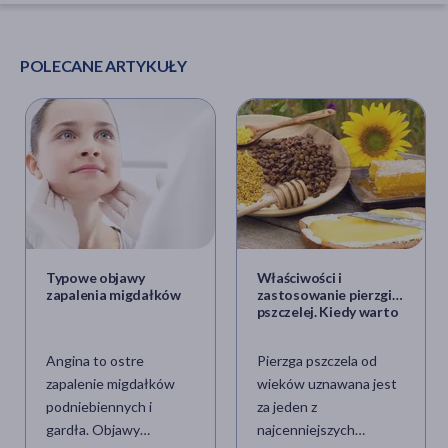
POLECANE ARTYKUŁY
Typowe objawy
Właściwości i
zapalenia migdałków
zastosowanie pierzgi
pszczelej. Kiedy warto
ją przyjmować?
Angina to ostre
Pierzga pszczela od
zapalenie migdałków
wieków uznawana jest
podniebiennych i
za jeden z
gardła. Objawy
najcenniejszych