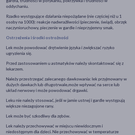
gardła, trudności w połykaniu, pokrzywka i trudności w
oddychaniu.
Rzadko występujące działania niepożądane (nie częściej niż u 1
osoby na 1000): reakcje nadwrażliwości (pieczenie, świąd), obrzęk
naczynioruchowy, pieczenie w gardle i nieprzyjemny smak.
Ostrzeżenia i środki ostrożności
Lek może powodować drętwienie języka i zwiększać ryzyko
ugryzienia się.
Przed zastosowaniem u astmatyków należy skontaktować się z
lekarzem.
Należy przestrzegać zalecanego dawkowania: lek przyjmowany w
dużych dawkach lub długotrwale,może wpływać na serce lub
układ nerwowy i może powodować drgawki.
Leku nie należy stosować, jeśli w jamie ustnej i gardle występują
większe niezagojone rany.
Lek może być szkodliwy dla zębów.
Lek należy przechowywać w miejscu niewidocznym i
niedostępnym dla dzieci. Nie przechowywać w temperaturze