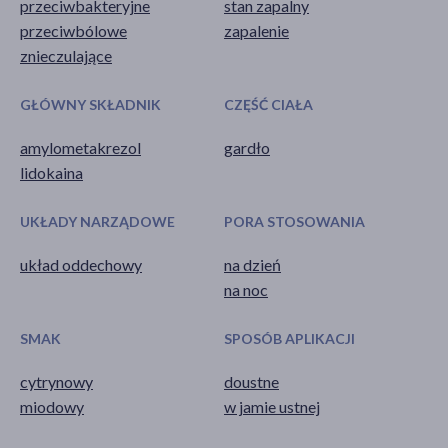
przeciwbakteryjne
stan zapalny
przeciwbólowe
zapalenie
znieczulające
GŁÓWNY SKŁADNIK
CZĘŚĆ CIAŁA
amylometakrezol
gardło
lidokaina
UKŁADY NARZĄDOWE
PORA STOSOWANIA
układ oddechowy
na dzień
na noc
SMAK
SPOSÓB APLIKACJI
cytrynowy
doustne
miodowy
w jamie ustnej