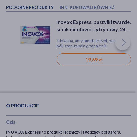
PODOBNE PRODUKTY
INNI KUPOWALI RÓWNIEŻ
Inovox Express, pastylki twarde,
INOVOX Ultra smak miętowy
smak miodowo-cytrynowy, 24
(Ultravox), 8,75 mg, pastylki
szt.
twarde, 24 szt.
lidokaina, amylometakrezol, pastylki,
flurbiprofen, pastylki, ból,
ból, stan zapalny, zapalenie
przeziębienie, stan zapalny
19,69 zł
27,29 zł
O PRODUKCIE
Opis
INOVOX Express
to produkt leczniczy łagodzący ból gardła,