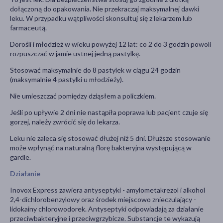
dołączoną do opakowania. Nie przekraczaj maksymalnej dawki
leku. W przypadku wątpliwości skonsultuj się z lekarzem lub
farmaceutą.
Dorośli i młodzież w wieku powyżej 12 lat: co 2 do 3 godzin powoli
rozpuszczać w jamie ustnej jedną pastylkę.
Stosować maksymalnie do 8 pastylek w ciągu 24 godzin
(maksymalnie 4 pastylki u młodzieży).
Nie umieszczać pomiędzy dziąsłem a policzkiem.
Jeśli po upływie 2 dni nie nastąpiła poprawa lub pacjent czuje się
gorzej, należy zwrócić się do lekarza.
Leku nie zaleca się stosować dłużej niż 5 dni. Dłuższe stosowanie
może wpłynąć na naturalną florę bakteryjna występującą w
gardle.
Działanie
Inovox Express zawiera antyseptyki - amylometakrezol i alkohol
2,4-dichlorobenzylowy oraz środek miejscowo znieczulający -
lidokainy chlorowodorek. Antyseptyki odpowiadają za działanie
przeciwbakteryjne i przeciwgrzybicze. Substancje te wykazują