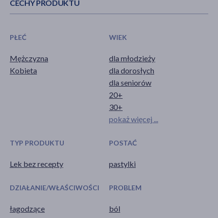
CECHY PRODUKTU
PŁEĆ
WIEK
Mężczyzna
dla młodzieży
Kobieta
dla dorosłych
dla seniorów
20+
30+
pokaż więcej ...
TYP PRODUKTU
POSTAĆ
Lek bez recepty
pastylki
DZIAŁANIE/WŁAŚCIWOŚCI
PROBLEM
łagodzące
ból