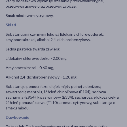
który dodatkowo wykazuje działanie przeciwbakteryjne,
przeciwwirusowe oraz przeciwgrzybicze.
Smak miodowo–cytrynowy.
Skład
Substancjami czynnymi leku są lidokainy chlorowodorek,
amylometakrezol, alkohol 2,4-dichlorobenzylowy.
Jedna pastylka twarda zawiera:
Lidokainy chlorowodorku - 2,00 mg,
Amylometakrezol - 0,60 mg,
Alkohol 2,4-dichlorobenzylowy - 1,20 mg.
Substancje pomocnicze: olejek mięty polnej z obniżoną
zawartością mentolu, żółcień chinolinowa (E104), sodowa
sacharyna (E954), kwas winowy (E334), sacharoza, glukoza ciekła,
żółcień pomarańczowa (E110), aromat cytrynowy, substancja o
smaku miodu.
Dawkowanie
To jest lek. Dla bezpieczeństwa stosuj go zgodnie z ulotką