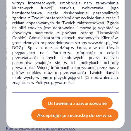
witryn internetowych, umożliwiają nam zapewnienie
Stosowanie leku z jedzeniem i piciem
kluczowych funkcji serwisu, zwiększenie jego
bezpieczeństwa, ciągłe doskonalenie, personalizację
Nie należy stosować tego leku przed posiłkiem lub wypiciem
zgodnie z Twoimi preferencjami oraz wyświetlanie treści i
napoju. Przyjęcie leku przed posiłkiem może u niektórych
reklam dopasowanych do Twoich zainteresowań. Zgoda
na pliki cookies jest dobrowolna i można ją wycofać w
pacjentów zwiększyć ryzyko zachłyśnięcia się.
dowolnym momencie z poziomu strony "Ustawienia
Ciąża i karmienie piersią
Cookie". Administratorem danych osobowych Klientów,
gromadzonych za pośrednictwem strony www.doz.pl, jest
Jeśli pacjentka jest w ciąży lub karmi piersią, przypuszcza, że może
DOZ.pl Sp. z o. o. z siedzibą w Łodzi, a w niektórych
przypadkach nasi Partnerzy. Informacja o celach
być w ciąży lub gdy planuje mieć dziecko powinna poradzić się
przetwarzania danych osobowych przez naszych
lekarza lub farmaceuty przed zastosowaniem tego leku.
partnerów znajduje się w ich politykach ochrony
prywatności. Więcej informacji o korzystaniu przez nas z
Nie zaleca się stosowania leków w trakcie ciąży i karmienia piersią.
plików cookies oraz o przetwarzaniu Twoich danych
osobowych, w tym o przysługujących Ci uprawnieniach,
Stosowanie leku u dzieci i młodzieży
znajdziesz w Polityce prywatności.
Nie należy stosować tego leku u dzieci w wieku poniżej 12 lat.
Ustawienia zaawansowane
Akceptuję i przechodzę do serwisu
Pokaż wszystkie produkty INOVOX