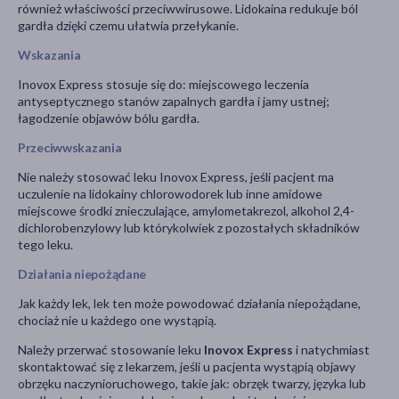
również właściwości przeciwwirusowe. Lidokaina redukuje ból
gardła dzięki czemu ułatwia przełykanie.
Wskazania
Inovox Express stosuje się do: miejscowego leczenia
antyseptycznego stanów zapalnych gardła i jamy ustnej;
łagodzenie objawów bólu gardła.
Przeciwwskazania
Nie należy stosować leku Inovox Express, jeśli pacjent ma
uczulenie na lidokainy chlorowodorek lub inne amidowe
miejscowe środki znieczulające, amylometakrezol, alkohol 2,4-
dichlorobenzylowy lub którykolwiek z pozostałych składników
tego leku.
Działania niepożądane
Jak każdy lek, lek ten może powodować działania niepożądane,
chociaż nie u każdego one wystąpią.
Należy przerwać stosowanie leku
Inovox Express
i natychmiast
skontaktować się z lekarzem, jeśli u pacjenta wystąpią objawy
obrzęku naczynioruchowego, takie jak: obrzęk twarzy, języka lub