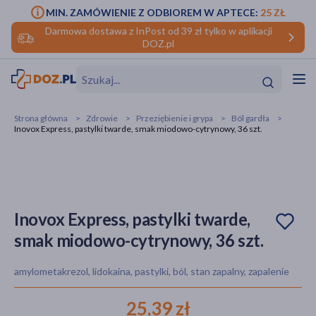
MIN. ZAMÓWIENIE Z ODBIOREM W APTECE:
25 ZŁ
Darmowa dostawa z InPost od 39 zł tylko w aplikacji
DOZ.pl
w
Hit
Hit
Strona główna
Zdrowie
Przeziębienie i grypa
Ból gardła
Inovox Express, pastylki twarde, smak miodowo-cytrynowy, 36 szt.
ofory
do makijażu
dzieci
ść
Hit
Hit
ące
rmową
kijażu
Inovox Express, pastylki twarde,
smak miodowo-cytrynowy, 36 szt.
ść
Hit
amylometakrezol, lidokaina, pastylki, ból, stan zapalny, zapalenie
w
Hit
Hit
25,39 zł
ść
Hit