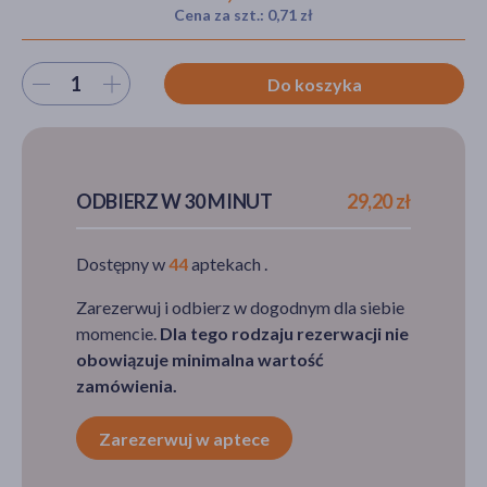
Cena za szt.: 0,71 zł
Wybierz ilość
Do koszyka
akijażu
Hit
ODBIERZ W 30 MINUT
29,20 zł
Dostępny w
44
aptekach .
Zarezerwuj i odbierz w dogodnym dla siebie
momencie.
Dla tego rodzaju rezerwacji nie
obowiązuje minimalna wartość
zamówienia.
Zarezerwuj w aptece