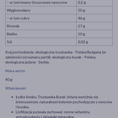
– w tym kwasy tłuszczowe nasycone
0,2 g
Węglowodany
50 g
– w tym cukry
46 g
Błonnik
27 g
Białko
10 g
Sól
0,02 g
Kraj pochodzenia: ekologiczna truskawka - Polska/Bułgaria (w
zależności od numeru partii); ekologiczny burak - Polska;
ekologiczna jeżyna - Serbia.
Masa netto
40 g
Właściwości
Łyżka Smaku Truskawka Burak Jeżyna wyróżnia się
intensywnym, naturalnym kolorem pochodzącym z owoców
i buraka.
Liofilizacja pozwala zachować cenne witaminy,
antyoksydanty i składniki mineralne.