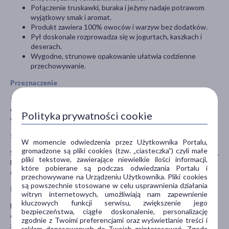
Połączenie truskawki, buraka i jeżyny nadaje potrawom
wyjątkowy smak i aromat.
Produkt zawiera 100% owoców i warzyw bez dodatków.
Pył doskonale rozprowadza się w jogurtach, kaszkach i
deserach.
Wygodne, strunowe opakowanie ułatwia codzienne
przechowywanie.
Przeznaczenie
Produkt jest przeznaczony dla dzieci i dorosłych jako naturalny
dodatek do posiłków. Idealny do kaszek, jogurtów, deserów i
Polityka prywatności cookie
wypieków.
Sposób użycia
W momencie odwiedzenia przez Użytkownika Portalu,
gromadzone są pliki cookies (tzw. „ciasteczka”) czyli małe
Stosować jako posypkę, barwnik lub dodatek smakowy do potraw.
pliki tekstowe, zawierające niewielkie ilości informacji,
Można łączyć z jogurtem, naleśnikami, owsianą kaszką, ciastami i
które pobierane są podczas odwiedzania Portalu i
domowymi deserami.
przechowywane na Urządzeniu Użytkownika. Pliki cookies
są powszechnie stosowane w celu usprawnienia działania
Przeciwwskazania i środki ostrożności
witryn internetowych, umożliwiają nam zapewnienie
kluczowych funkcji serwisu, zwiększenie jego
Należy stosować jako element zróżnicowanej i zbilansowanej
bezpieczeństwa, ciągłe doskonalenie, personalizację
diety. Przechowywać w suchym, chłodnym miejscu, szczelnie
zgodnie z Twoimi preferencjami oraz wyświetlanie treści i
zamknięte. Unikać kontaktu z wilgocią, która może wpłynąć na
reklam dopasowanych do Twoich zainteresowań. Zgoda