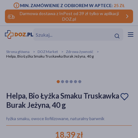
MIN. ZAMÓWIENIE Z ODBIOREM W APTECE:
25 ZŁ
Darmowa dostawa z InPost od 39 zł tylko w aplikacji
DOZ.pl
w
Hit
Hit
Strona główna
DOZ Market
Zdrowa żywność
Helpa, Bio Łyżka Smaku Truskawka Burak Jeżyna, 40 g
ofory
do makijażu
dzieci
ść
Hit
Hit
ące
rmową
kijażu
Helpa, Bio Łyżka Smaku Truskawka
Burak Jeżyna, 40 g
ść
Hit
łyżka smaku, owoce liofilizowane, naturalny barwnik
w
Hit
Hit
18,39 zł
ść
Hit