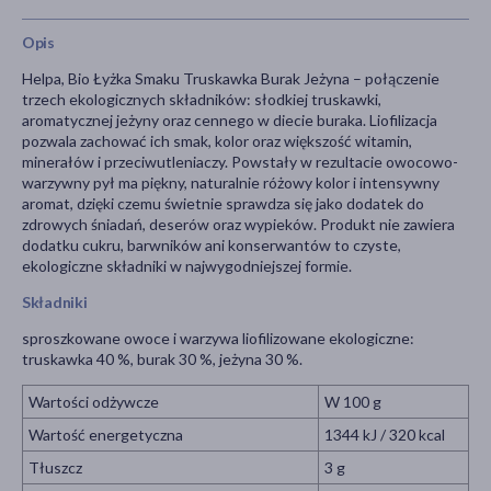
Opis
Helpa, Bio Łyżka Smaku Truskawka Burak Jeżyna – połączenie
trzech ekologicznych składników: słodkiej truskawki,
aromatycznej jeżyny oraz cennego w diecie buraka. Liofilizacja
pozwala zachować ich smak, kolor oraz większość witamin,
minerałów i przeciwutleniaczy. Powstały w rezultacie owocowo-
warzywny pył ma piękny, naturalnie różowy kolor i intensywny
aromat, dzięki czemu świetnie sprawdza się jako dodatek do
zdrowych śniadań, deserów oraz wypieków. Produkt nie zawiera
dodatku cukru, barwników ani konserwantów to czyste,
ekologiczne składniki w najwygodniejszej formie.
Składniki
sproszkowane owoce i warzywa liofilizowane ekologiczne:
truskawka 40 %, burak 30 %, jeżyna 30 %.
Wartości odżywcze
W 100 g
Wartość energetyczna
1344 kJ / 320 kcal
Tłuszcz
3 g