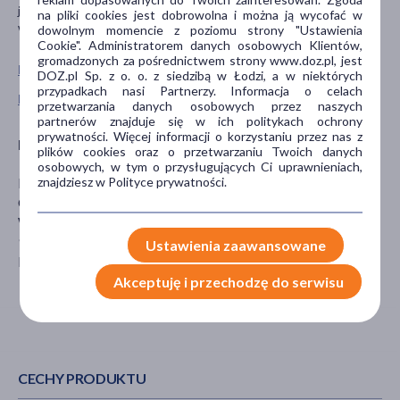
jakość produktu. Produkt może zbrylać się naturalnie pod
na pliki cookies jest dobrowolna i można ją wycofać w
wpływem wilgoci.
dowolnym momencie z poziomu strony "Ustawienia
Cookie". Administratorem danych osobowych Klientów,
gromadzonych za pośrednictwem strony www.doz.pl, jest
Pokaż wszystkie produkty HELPA
DOZ.pl Sp. z o. o. z siedzibą w Łodzi, a w niektórych
przypadkach nasi Partnerzy. Informacja o celach
Pokaż wszystkie produkty linii Czary Mamy marki Helpa
przetwarzania danych osobowych przez naszych
partnerów znajduje się w ich politykach ochrony
prywatności. Więcej informacji o korzystaniu przez nas z
Producent
plików cookies oraz o przetwarzaniu Twoich danych
osobowych, w tym o przysługujących Ci uprawnieniach,
znajdziesz w Polityce prywatności.
HELPA SPÓŁKA Z OGRANICZONĄ
ODPOWIEDZIALNOŚCIĄ
Wrocławska 20
95-082 Dobroń
Ustawienia zaawansowane
kontakt@helpa.pl
Akceptuję i przechodzę do serwisu
CECHY PRODUKTU