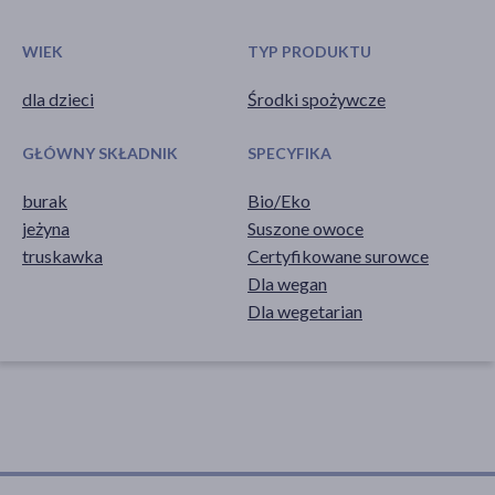
WIEK
TYP PRODUKTU
dla dzieci
Środki spożywcze
GŁÓWNY SKŁADNIK
SPECYFIKA
burak
Bio/Eko
jeżyna
Suszone owoce
truskawka
Certyfikowane surowce
Dla wegan
Dla wegetarian