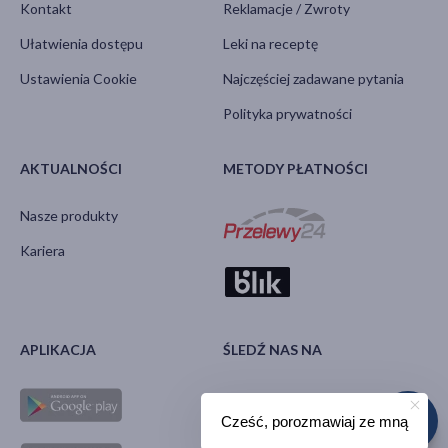
Kontakt
Reklamacje / Zwroty
Ułatwienia dostępu
Leki na receptę
Ustawienia Cookie
Najczęściej zadawane pytania
Polityka prywatności
AKTUALNOŚCI
METODY PŁATNOŚCI
Nasze produkty
Kariera
APLIKACJA
ŚLEDŹ NAS NA
Cześć, porozmawiaj ze mną