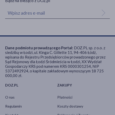
Bądź na bieżąco z DOZ.pl
Dane podmiotu prowadzącego Portal:
DOZ.PL sp. z o.o. z
siedzibą w Łodzi, ul. Kinga C. Gillette 11, 94-406 Łódź,
wpisana do Rejestru Przedsiębiorców prowadzonego przez
Sąd Rejonowy dla Łodzi Śródmieścia w Łodzi, XX Wydział
Gospodarczy KRS pod numerem KRS 0000301254, NIP
5372492924, o kapitale zakładowym wynoszącym 18 725
000,00 zł.
DOZ.PL
ZAKUPY
O nas
Płatności
Regulamin
Koszty dostawy