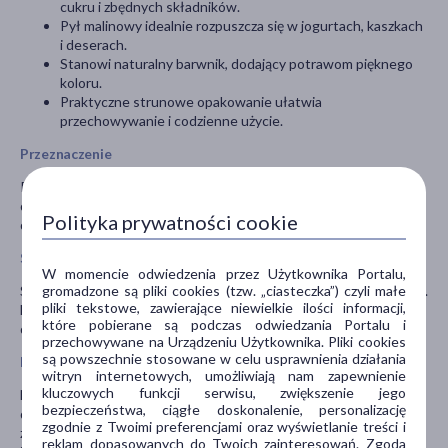
cukru i zbędnych składników.
Pył malinowy idealnie rozpuszcza się w jogurtach, kaszkach
i deserach.
Stanowi naturalny barwnik, dodający potrawom pięknego
koloru.
Praktyczne strunowe opakowanie ułatwia
przechowywanie i codzienne użycie.
Przeznaczenie
Produkt jest przeznaczony dla dzieci i dorosłych jako naturalny
dodatek do posiłków. Idealny do kaszek Czary Mamy, jogurtów,
Polityka prywatności cookie
deserów i wypieków.
Sposób użycia
W momencie odwiedzenia przez Użytkownika Portalu,
gromadzone są pliki cookies (tzw. „ciasteczka”) czyli małe
Stosować jako posypkę, barwnik lub dodatek smakowy do potraw.
pliki tekstowe, zawierające niewielkie ilości informacji,
Można łączyć z jogurtem, naleśnikami, owsianą kaszką, ciastami i
które pobierane są podczas odwiedzania Portalu i
domowymi deserami.
przechowywane na Urządzeniu Użytkownika. Pliki cookies
są powszechnie stosowane w celu usprawnienia działania
Przeciwwskazania i środki ostrożności
witryn internetowych, umożliwiają nam zapewnienie
kluczowych funkcji serwisu, zwiększenie jego
Należy stosować jako element zróżnicowanej i zbilansowanej
bezpieczeństwa, ciągłe doskonalenie, personalizację
diety. Przechowywać w suchym, chłodnym miejscu, szczelnie
zgodnie z Twoimi preferencjami oraz wyświetlanie treści i
zamknięte. Unikać kontaktu z wilgocią, która może wpłynąć na
reklam dopasowanych do Twoich zainteresowań. Zgoda