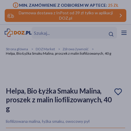
MIN. ZAMÓWIENIE Z ODBIOREM W APTECE:
25 ZŁ
Darmowa dostawa z InPost od 39 zł tylko w aplikacji
DOZ.pl
w
Hit
Hit
Strona główna
DOZ Market
Zdrowa żywność
Helpa, Bio Łyżka Smaku Malina, proszek z malin liofilizowanych, 40 g
ofory
do makijażu
dzieci
ść
Hit
Hit
ące
rmową
kijażu
Helpa, Bio Łyżka Smaku Malina,
proszek z malin liofilizowanych, 40
ść
Hit
g
w
Hit
Hit
liofilizowana malina, łyżka smaku, owocowy pył
ść
Hit