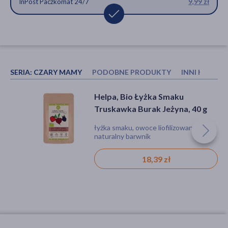
InPost Paczkomat 24/7
9,99 zł
SERIA:
CZARY MAMY
PODOBNE PRODUKTY
INNI KUPOW
Frupp, truskawka liofilizowana,
Plan by DOZ, Len mielony,
Helpa, Bio Łyżka Smaku
13 g
złocisty, 250 g
Truskawka Burak Jeżyna, 40 g
liofilizat, malinowy
proszek
łyżka smaku, owoce liofilizowane,
naturalny barwnik
18,39 zł
5,99 zł
7,99 zł