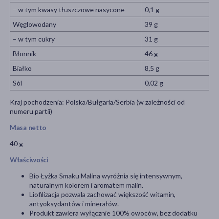
– w tym kwasy tłuszczowe nasycone
0,1 g
Węglowodany
39 g
– w tym cukry
31 g
Błonnik
46 g
Białko
8,5 g
Sól
0,02 g
Kraj pochodzenia: Polska/Bułgaria/Serbia (w zależności od
numeru partii)
Masa netto
40 g
Właściwości
Bio Łyżka Smaku Malina wyróżnia się intensywnym,
naturalnym kolorem i aromatem malin.
Liofilizacja pozwala zachować większość witamin,
antyoksydantów i minerałów.
Produkt zawiera wyłącznie 100% owoców, bez dodatku