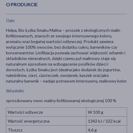
O PRODUKCIE
Opis
Helpa, Bio Łyżka Smaku Malina – proszek z ekologicznych malin
liofilizowanych, znanych ze swojego intensywnego koloru,
aromatu oraz bogatej wartości odżywczej. Produkt zawiera
wyłącznie 100% owoców, bez dodatku cukru, barwników czy
konserwantów. Liofilizacja pozwala zachować większość witamin i
składników mineralnych, dzięki czemu pył malinowy staje się
naturalnym sposobem na wzbogacenie posiłków dzieci i
dorosłych. Łyżka Smaku jest idealna jako dodatek do jogurtów,
naleśników, ciast, ciasteczek, owsianek, kaszek oraz jako
naturalny barwnik – nadaje potrawom intensywny, malinowy kolor.
Składniki
sproszkowany owoc maliny liofilizowanej ekologicznej 100 %
Wartości odżywcze
W 100 g
Wartość energetyczna
1342 kJ / 322 kcal
Tłuszcz
4,6 g