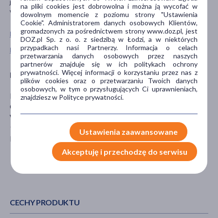
jakość produktu. Produkt może zbrylać się naturalnie pod
na pliki cookies jest dobrowolna i można ją wycofać w
wpływem wilgoci – wystarczy rozbić łyżką.
dowolnym momencie z poziomu strony "Ustawienia
Cookie". Administratorem danych osobowych Klientów,
gromadzonych za pośrednictwem strony www.doz.pl, jest
Pokaż wszystkie produkty HELPA
DOZ.pl Sp. z o. o. z siedzibą w Łodzi, a w niektórych
przypadkach nasi Partnerzy. Informacja o celach
Pokaż wszystkie produkty linii Czary Mamy marki Helpa
przetwarzania danych osobowych przez naszych
partnerów znajduje się w ich politykach ochrony
prywatności. Więcej informacji o korzystaniu przez nas z
Producent
plików cookies oraz o przetwarzaniu Twoich danych
osobowych, w tym o przysługujących Ci uprawnieniach,
HELPA SPÓŁKA Z OGRANICZONĄ
znajdziesz w Polityce prywatności.
ODPOWIEDZIALNOŚCIĄ
Wrocławska 20
95-082 Dobroń
Ustawienia zaawansowane
kontakt@helpa.pl
Akceptuję i przechodzę do serwisu
CECHY PRODUKTU