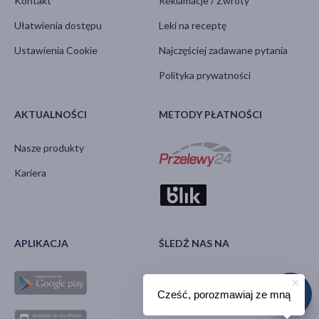
Kontakt
Reklamacje / Zwroty
Ułatwienia dostępu
Leki na receptę
Ustawienia Cookie
Najczęściej zadawane pytania
Polityka prywatności
AKTUALNOŚCI
METODY PŁATNOŚCI
Nasze produkty
Kariera
APLIKACJA
ŚLEDŹ NAS NA
Cześć, porozmawiaj ze mną