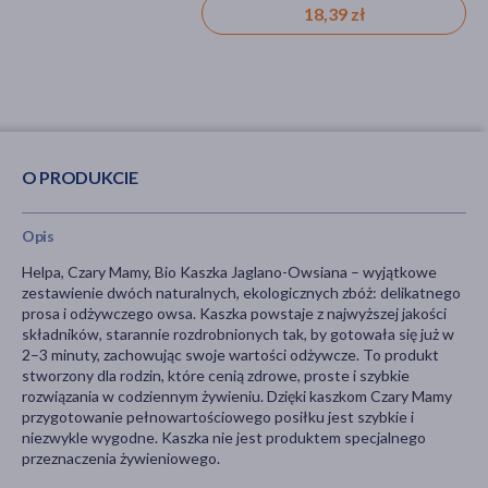
19,49 zł
18,39 zł
3,99 zł
O PRODUKCIE
Opis
Helpa, Czary Mamy, Bio Kaszka Jaglano-Owsiana – wyjątkowe
zestawienie dwóch naturalnych, ekologicznych zbóż: delikatnego
prosa i odżywczego owsa. Kaszka powstaje z najwyższej jakości
składników, starannie rozdrobnionych tak, by gotowała się już w
2–3 minuty, zachowując swoje wartości odżywcze. To produkt
stworzony dla rodzin, które cenią zdrowe, proste i szybkie
rozwiązania w codziennym żywieniu. Dzięki kaszkom Czary Mamy
przygotowanie pełnowartościowego posiłku jest szybkie i
niezwykle wygodne. Kaszka nie jest produktem specjalnego
przeznaczenia żywieniowego.