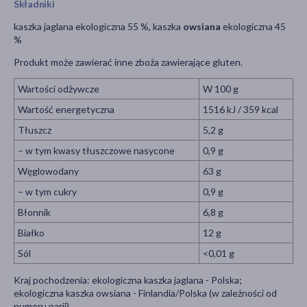
Składniki
kaszka jaglana ekologiczna 55 %, kaszka
owsiana
ekologiczna 45
%
Produkt może zawierać inne zboża zawierające gluten.
Wartości odżywcze
W 100 g
Wartość energetyczna
1516 kJ / 359 kcal
Tłuszcz
5,2 g
– w tym kwasy tłuszczowe nasycone
0,9 g
Węglowodany
63 g
– w tym cukry
0,9 g
Błonnik
6,8 g
Białko
12 g
Sól
<0,01 g
Kraj pochodzenia: ekologiczna kaszka jaglana - Polska;
ekologiczna kaszka owsiana - Finlandia/Polska (w zależności od
numeru parii).