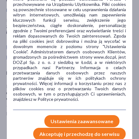
przechowywane na Urządzeniu Użytkownika. Pliki cookies
są powszechnie stosowane w celu usprawnienia działania
Przeciwwskazania i środki ostrożności
witryn internetowych, umożliwiają nam zapewnienie
kluczowych funkcji serwisu, zwiększenie jego
Produkt należy stosować jako element zróżnicowanej i
bezpieczeństwa, ciągłe doskonalenie, personalizację
zbilansowanej diety. Przechowywać w suchym, chłodnym miejscu
zgodnie z Twoimi preferencjami oraz wyświetlanie treści i
i chronić przed wilgocią.
reklam dopasowanych do Twoich zainteresowań. Zgoda
na pliki cookies jest dobrowolna i można ją wycofać w
dowolnym momencie z poziomu strony "Ustawienia
Pokaż wszystkie produkty HELPA
Cookie". Administratorem danych osobowych Klientów,
gromadzonych za pośrednictwem strony www.doz.pl, jest
Pokaż wszystkie produkty linii Czary Mamy marki Helpa
DOZ.pl Sp. z o. o. z siedzibą w Łodzi, a w niektórych
przypadkach nasi Partnerzy. Informacja o celach
Producent
przetwarzania danych osobowych przez naszych
partnerów znajduje się w ich politykach ochrony
prywatności. Więcej informacji o korzystaniu przez nas z
HELPA SPÓŁKA Z OGRANICZONĄ
plików cookies oraz o przetwarzaniu Twoich danych
ODPOWIEDZIALNOŚCIĄ
osobowych, w tym o przysługujących Ci uprawnieniach,
znajdziesz w Polityce prywatności.
Wrocławska 20
95-082 Dobroń
kontakt@helpa.pl
Ustawienia zaawansowane
Akceptuję i przechodzę do serwisu