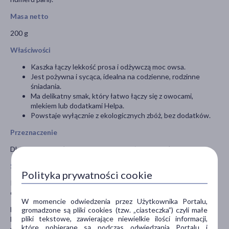
Masa netto
200 g
Właściwości
Kaszka łączy lekkość prosa i odżywczą moc owsa.
Jest pożywna i sycąca, idealna na codzienne, rodzinne
śniadania.
Ma delikatny smak, który łatwo łączy się z owocami,
mlekiem lub dodatkami Helpa.
Powstaje wyłącznie z ekologicznych zbóż, bez dodatków.
Przeznaczenie
Dla dzieci i dorosłych jako naturalny, pożywny posiłek.
Sposób użycia
Polityka prywatności cookie
Idealna do przygotowania na wodzie lub mleku; świetna z
owocami, jogurtem lub dodatkami smakowymi Helpa.
W momencie odwiedzenia przez Użytkownika Portalu,
Do garnka wlej 200 ml wody lub mleka. Powoli wsyp dwie łyżki
gromadzone są pliki cookies (tzw. „ciasteczka”) czyli małe
pliki tekstowe, zawierające niewielkie ilości informacji,
kaszki, mieszając. Doprowadź do wrzenia i gotuj 2–3 minuty do
które pobierane są podczas odwiedzania Portalu i
uzyskania gładkiej konsystencji.