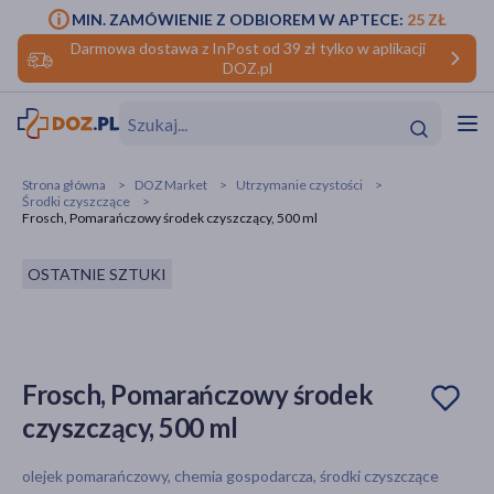
MIN. ZAMÓWIENIE Z ODBIOREM W APTECE:
25 ZŁ
Darmowa dostawa z InPost od 39 zł tylko w aplikacji
DOZ.pl
w
Hit
Hit
Strona główna
DOZ Market
Utrzymanie czystości
Środki czyszczące
ofory
Frosch, Pomarańczowy środek czyszczący, 500 ml
do makijażu
dzieci
ść
Hit
Hit
OSTATNIE SZTUKI
ące
rmową
kijażu
ść
Hit
Frosch, Pomarańczowy środek
czyszczący, 500 ml
w
Hit
Hit
olejek pomarańczowy, chemia gospodarcza, środki czyszczące
ść
Hit