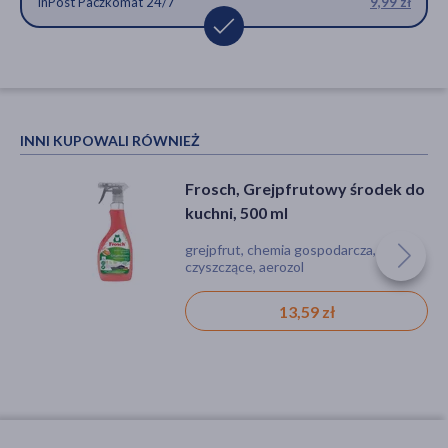
InPost Paczkomat 24/7
9,99 zł
INNI KUPOWALI RÓWNIEŻ
Frosch, Grejpfrutowy środek do
kuchni, 500 ml
grejpfrut, chemia gospodarcza, środki
czyszczące, aerozol
13,59 zł