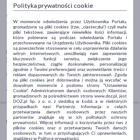
Polityka prywatności cookie
CECHY PRODUKTU
W momencie odwiedzenia przez Użytkownika Portalu,
gromadzone są pliki cookies (tzw. „ciasteczka”) czyli małe
pliki tekstowe, zawierające niewielkie ilości informacji,
które pobierane są podczas odwiedzania Portalu i
TYP PRODUKTU
DZIAŁANIE/WŁAŚCIWOŚCI
przechowywane na Urządzeniu Użytkownika. Pliki cookies
są powszechnie stosowane w celu usprawnienia działania
Chemia gospodarcza
czyszczące
witryn internetowych, umożliwiają nam zapewnienie
kluczowych funkcji serwisu, zwiększenie jego
Środki czyszczące
bezpieczeństwa, ciągłe doskonalenie, personalizację
zgodnie z Twoimi preferencjami oraz wyświetlanie treści i
PROBLEM
GŁÓWNY SKŁADNIK
reklam dopasowanych do Twoich zainteresowań. Zgoda
na pliki cookies jest dobrowolna i można ją wycofać w
dowolnym momencie z poziomu strony "Ustawienia
zabrudzenia
olejek pomarańczowy
Cookie". Administratorem danych osobowych Klientów,
gromadzonych za pośrednictwem strony www.doz.pl, jest
DOZ.pl Sp. z o. o. z siedzibą w Łodzi, a w niektórych
przypadkach nasi Partnerzy. Informacja o celach
przetwarzania danych osobowych przez naszych
partnerów znajduje się w ich politykach ochrony
POLECANE ARTYKUŁY
prywatności. Więcej informacji o korzystaniu przez nas z
plików cookies oraz o przetwarzaniu Twoich danych
osobowych, w tym o przysługujących Ci uprawnieniach,
znajdziesz w Polityce prywatności.