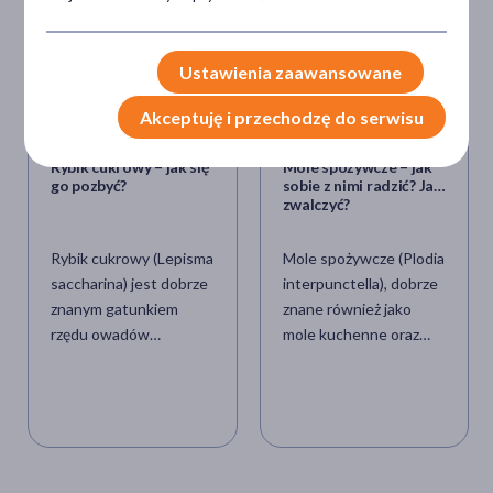
Ustawienia zaawansowane
Akceptuję i przechodzę do serwisu
Rybik cukrowy – jak się
Mole spożywcze – jak
go pozbyć?
sobie z nimi radzić? Jak
zwalczyć?
Rybik cukrowy (Lepisma
Mole spożywcze (Plodia
saccharina) jest dobrze
interpunctella), dobrze
znanym gatunkiem
znane również jako
rzędu owadów
mole kuchenne oraz
bezskrzydłych
omacnica spichrzanka,
(rybików), należącym do
to gatunek motyla
rodziny rybikowatych
nocnego (ćmy), który
(Lepismatidae). Na
zaliczany jest do rodziny
całym świecie istnieje
omacnicowatych
około 500 gatunków
(Pyralidae). Są one