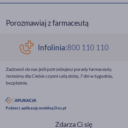
rybików, z czego w
motylami o rozpiętości
Polsce możemy
skrzydeł wynoszącej od
spotkać 3 gatunki z
1,3 cm do 2 cm. Mole są
Porozmawiaj z farmaceutą
tego rzędu owadów
aktywne nocą i dlatego
(cukrowy, żółty i
najczęściej przylatują
mrowiskowy), a w
wieczorem do
Europie blisko 60. Są to
zapalonego światła w
Infolinia:
800 110 110
najstarsze rzędy
pomieszczeniu. Mole
owadów żyjące dzisiaj
spożywcze są
na kuli ziemskiej, a
powszechnie uważane
Zadzwoń do nas jeśli potrzebujesz porady farmaceuty.
poszczególne gatunki
za szkodniki żywności,
Jesteśmy dla Ciebie czynni całą dobę, 7 dni w tygodniu,
trudno jest od siebie
głównie zbóż,
bezpłatnie.
odróżnić.
orzechów i słodyczy.
Pobierz aplikację mobilną Doz.pl
Zdarza Ci się