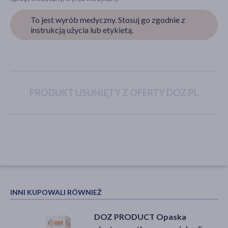
To jest wyrób medyczny. Stosuj go zgodnie z
instrukcją użycia lub etykietą.
akijażu
Hit
PRODUKT USUNIĘTY Z OFERTY DOZ.PL
INNI KUPOWALI RÓWNIEŻ
DOZ PRODUCT Opaska