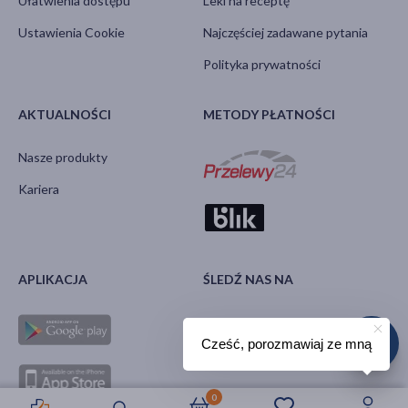
Ułatwienia dostępu
Leki na receptę
Ustawienia Cookie
Najczęściej zadawane pytania
Polityka prywatności
AKTUALNOŚCI
METODY PŁATNOŚCI
Nasze produkty
Kariera
APLIKACJA
ŚLEDŹ NAS NA
Cześć, porozmawiaj ze mną
0