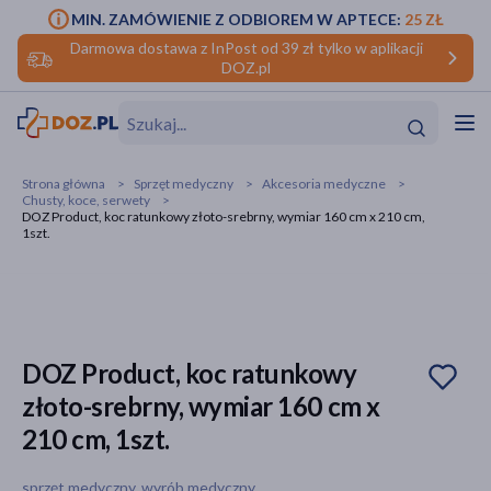
MIN. ZAMÓWIENIE Z ODBIOREM W APTECE:
25 ZŁ
Darmowa dostawa z InPost od 39 zł tylko w aplikacji
DOZ.pl
w
Hit
Hit
Strona główna
Sprzęt medyczny
Akcesoria medyczne
Chusty, koce, serwety
ofory
DOZ Product, koc ratunkowy złoto-srebrny, wymiar 160 cm x 210 cm,
1szt.
do makijażu
dzieci
ść
Hit
Hit
ące
rmową
kijażu
DOZ Product, koc ratunkowy
ść
Hit
złoto-srebrny, wymiar 160 cm x
w
Hit
Hit
210 cm, 1szt.
ść
Hit
sprzęt medyczny, wyrób medyczny