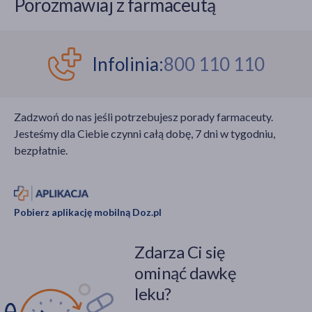
Porozmawiaj z farmaceutą
mechanizmy tego
podawania adrenaliny
zjawiska oraz poznać
uczniom w sytuacjach
skuteczne metody
nagłych reakcji
ratowania życia i
alergicznych.
Infolinia:
800 110 110
profilaktyki. Niniejszy
artykuł kompleksowo
przedstawia tematykę
Zadzwoń do nas jeśli potrzebujesz porady farmaceuty.
zatrucia czadem,
Jesteśmy dla Ciebie czynni całą dobę, 7 dni w tygodniu,
omawia objawy
bezpłatnie.
kliniczne, sposoby
pierwszej pomocy oraz
nowoczesne metody
leczenia, a także zwraca
Pobierz aplikację mobilną Doz.pl
uwagę na zasady
prewencji w
Zdarza Ci się
codziennym
użytkowaniu urządzeń
ominąć dawkę
grzewczych i
leku?
wentylacyjnych.