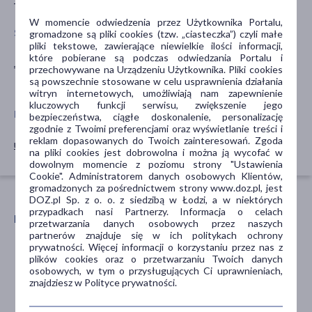
W momencie odwiedzenia przez Użytkownika Portalu,
SPECYFIKA
PORA STOSOWANIA
gromadzone są pliki cookies (tzw. „ciasteczka”) czyli małe
pliki tekstowe, zawierające niewielkie ilości informacji,
które pobierane są podczas odwiedzania Portalu i
Jednorazowe
na dzień
przechowywane na Urządzeniu Użytkownika. Pliki cookies
na noc
są powszechnie stosowane w celu usprawnienia działania
witryn internetowych, umożliwiają nam zapewnienie
kluczowych funkcji serwisu, zwiększenie jego
ROZMIAR
AKCESORIA
bezpieczeństwa, ciągłe doskonalenie, personalizację
zgodnie z Twoimi preferencjami oraz wyświetlanie treści i
reklam dopasowanych do Twoich zainteresowań. Zgoda
uniwersalny
koc
na pliki cookies jest dobrowolna i można ją wycofać w
dowolnym momencie z poziomu strony "Ustawienia
Cookie". Administratorem danych osobowych Klientów,
gromadzonych za pośrednictwem strony www.doz.pl, jest
DOZ.pl Sp. z o. o. z siedzibą w Łodzi, a w niektórych
przypadkach nasi Partnerzy. Informacja o celach
POLECANE ARTYKUŁY
przetwarzania danych osobowych przez naszych
partnerów znajduje się w ich politykach ochrony
prywatności. Więcej informacji o korzystaniu przez nas z
plików cookies oraz o przetwarzaniu Twoich danych
osobowych, w tym o przysługujących Ci uprawnieniach,
znajdziesz w Polityce prywatności.