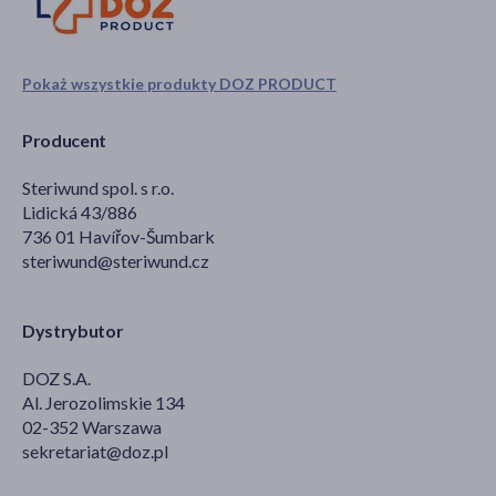
Pokaż wszystkie produkty DOZ PRODUCT
Producent
Steriwund spol. s r.o.
Lidická 43/886
736 01 Havířov-Šumbark
steriwund@steriwund.cz
Dystrybutor
DOZ S.A.
Al. Jerozolimskie 134
02-352 Warszawa
sekretariat@doz.pl