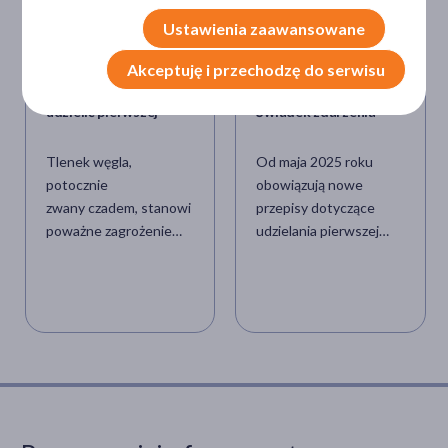
Ustawienia zaawansowane
Akceptuję i przechodzę do serwisu
Zatrucie czadem –
Nowa definicja
objawy i leczenie. Jak
pierwszej pomocy.
udzielić pierwszej
Świadek zdarzenia
pomocy przy zatruciu
poda adrenalinę i inne
tlenkiem węgla?
leki
Tlenek węgla,
Od maja 2025 roku
potocznie
obowiązują nowe
zwany czadem, stanowi
przepisy dotyczące
poważne zagrożenie
udzielania pierwszej
zdrowotne i bywa
pomocy. Świadkowie
przyczyną wielu zatruć,
zdarzeń mogą teraz jako
które często kończą się
pierwsi podać leki
dramatycznie. Warto
ratujące życie, co ma
nauczyć się
znacząco zwiększyć
rozpoznawać pierwsze
bezpieczeństwo w
sygnały wskazujące na
nagłych
zatrucie tlenkiem
wypadkach. Przykładowo naucz
węgla, zrozumieć
mają obowiązek