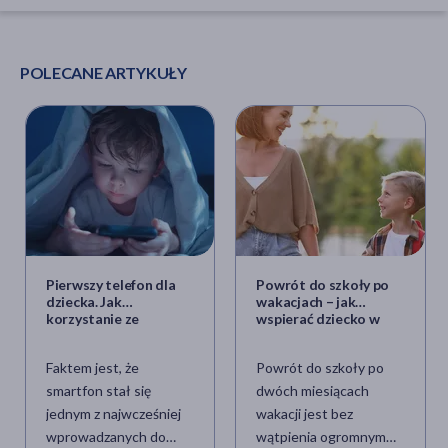
POLECANE ARTYKUŁY
Pierwszy telefon dla
Powrót do szkoły po
dziecka. Jak
wakacjach – jak
korzystanie ze
wspierać dziecko w
smartfona wpływa na
tym trudnym czasie?
rozwój?
Faktem jest, że
Powrót do szkoły po
smartfon stał się
dwóch miesiącach
jednym z najwcześniej
wakacji jest bez
wprowadzanych do
wątpienia ogromnym