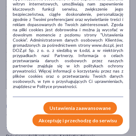
Niacyna
12 mg
75%
24 mg
150%
witryn internetowych, umożliwiają nam zapewnienie
kluczowych funkcji serwisu, zwiększenie jego
Witamina B6
1 mg
71%
2 mg
143%
bezpieczeństwa, ciągłe doskonalenie, personalizację
zgodnie z Twoimi preferencjami oraz wyświetlanie treści i
Kwas foliowy
200 µg
100%
400 µg
200%
reklam dopasowanych do Twoich zainteresowań. Zgoda
Witamina B12
1,3 µg
52%
2,6 µg
104%
na pliki cookies jest dobrowolna i można ją wycofać w
dowolnym momencie z poziomu strony "Ustawienia
Biotyn
50 µg
100%
100 µg
200%
Cookie". Administratorem danych osobowych Klientów,
gromadzonych za pośrednictwem strony www.doz.pl, jest
Kwas pantotenowy
4 mg
67%
8 mg
133%
DOZ.pl Sp. z o. o. z siedzibą w Łodzi, a w niektórych
przypadkach nasi Partnerzy. Informacja o celach
Magnez
60 mg
16%
120 mg
32%
przetwarzania danych osobowych przez naszych
partnerów znajduje się w ich politykach ochrony
Żelazo
4,2 mg
30%
8,4 mg
60%
prywatności. Więcej informacji o korzystaniu przez nas z
Cynk
5 mg
50%
10 mg
100%
plików cookies oraz o przetwarzaniu Twoich danych
osobowych, w tym o przysługujących Ci uprawnieniach,
Jod
45 µg
30%
90 µg
60%
znajdziesz w Polityce prywatności.
Referencyjna Wartość Spożycia.
Masa netto
Ustawienia zaawansowane
78 g
Akceptuję i przechodzę do serwisu
Zalecane dzienne spożycie