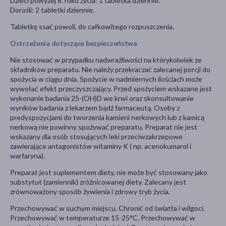
Dzieci powyżej 8. roku życia: 1 tabletka dziennie.
Dorośli: 2 tabletki dziennie.
Tabletkę ssać powoli, do całkowitego rozpuszczenia.
Ostrzeżenia dotyczące bezpieczeństwa
Nie stosować w przypadku nadwrażliwości na którykolwiek ze
składników preparatu. Nie należy przekraczać zalecanej porcji do
spożycia w ciągu dnia. Spożycie w nadmiernych ilościach może
wywołać efekt przeczyszczający. Przed spożyciem wskazane jest
wykonanie badania 25-(OH)D we krwi oraz skonsultowanie
wyników badania z lekarzem bądź farmaceutą. Osoby z
predyspozycjami do tworzenia kamieni nerkowych lub z kamicą
nerkową nie powinny spożywać preparatu. Preparat nie jest
wskazany dla osób stosujących leki przeciwzakrzepowe
zawierające antagonistów witaminy K ( np. acenokumarol i
warfaryna).
Preparat jest suplementem diety, nie może być stosowany jako
substytut (zamiennik) zróżnicowanej diety. Zalecany jest
zrównoważony sposób żywienia i zdrowy tryb życia.
Przechowywać w suchym miejscu. Chronić od światła i wilgoci.
Przechowywać w temperaturze 15-25°C. Przechowywać w