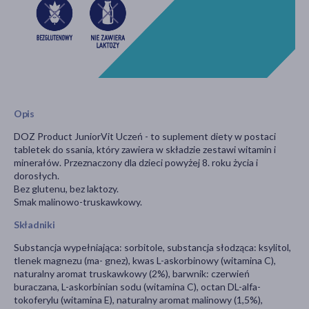
Opis
DOZ Product JuniorVit Uczeń - to suplement diety w postaci
tabletek do ssania, który zawiera w składzie zestawi witamin i
minerałów. Przeznaczony dla dzieci powyżej 8. roku życia i
dorosłych.
Bez glutenu, bez laktozy.
Smak malinowo-truskawkowy.
Składniki
Substancja wypełniająca: sorbitole, substancja słodząca: ksylitol,
tlenek magnezu (ma- gnez), kwas L-askorbinowy (witamina C),
naturalny aromat truskawkowy (2%), barwnik: czerwień
buraczana, L-askorbinian sodu (witamina C), octan DL-alfa-
tokoferylu (witamina E), naturalny aromat malinowy (1,5%),