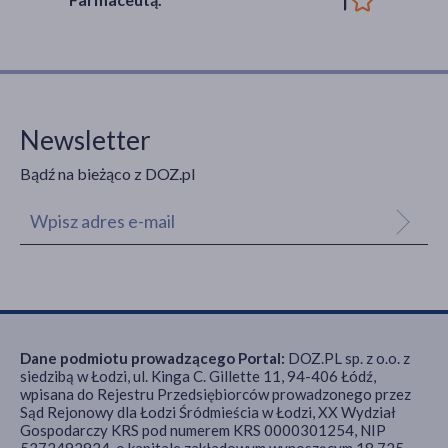
Newsletter
Bądź na bieżąco z DOZ.pl
Dane podmiotu prowadzącego Portal:
DOZ.PL sp. z o.o. z
siedzibą w Łodzi, ul. Kinga C. Gillette 11, 94-406 Łódź,
wpisana do Rejestru Przedsiębiorców prowadzonego przez
Sąd Rejonowy dla Łodzi Śródmieścia w Łodzi, XX Wydział
Gospodarczy KRS pod numerem KRS 0000301254, NIP
5372492924, o kapitale zakładowym wynoszącym 18 725