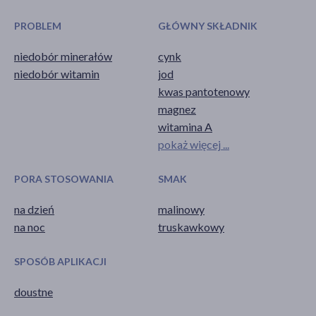
PROBLEM
GŁÓWNY SKŁADNIK
niedobór minerałów
cynk
niedobór witamin
jod
kwas pantotenowy
magnez
witamina A
pokaż więcej ...
PORA STOSOWANIA
SMAK
na dzień
malinowy
na noc
truskawkowy
SPOSÓB APLIKACJI
doustne