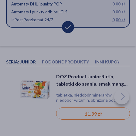
Automaty DHL i punkty POP
0,00 zł
Automaty i punkty odbioru GLS
0,00 zł
InPost Paczkomat 24/7
0,00 zł
SERIA:
JUNIOR
PODOBNE PRODUKTY
INNI KUPOWALI R
DOZ Product JuniorVit, tabletki
DOZ Product JuniorVit, tabletki
DOZ Product JuniorRutin,
do ssania, smak mandarynkowy,
do ssania, smak mandarynkowy,
tabletki do ssania, smak mango i
30 szt.
30 szt.
ananas, 30 szt.
tabletka, niedobór witamin, obniżona
tabletka, niedobór witamin, obniżona
tabletka, niedobór minerałów,
odporność
odporność
niedobór witamin, obniżona odporność
12,99 zł
12,99 zł
11,99 zł