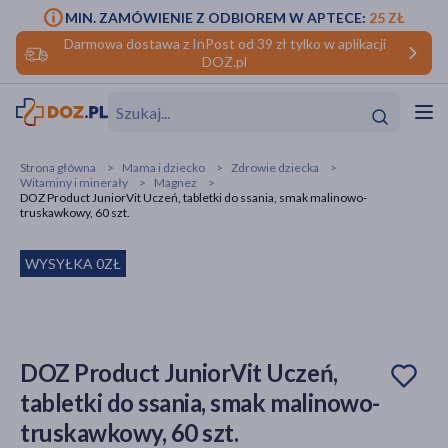
MIN. ZAMÓWIENIE Z ODBIOREM W APTECE:
25 ZŁ
Darmowa dostawa z InPost od 39 zł tylko w aplikacji
DOZ.pl
w
Hit
Hit
Strona główna
Mama i dziecko
Zdrowie dziecka
Witaminy i minerały
Magnez
ofory
DOZ Product JuniorVit Uczeń, tabletki do ssania, smak malinowo-
truskawkowy, 60 szt.
do makijażu
dzieci
ść
Hit
Hit
WYSYŁKA 0ZŁ
ące
rmową
kijażu
ść
Hit
DOZ Product JuniorVit Uczeń,
w
Hit
Hit
tabletki do ssania, smak malinowo-
truskawkowy, 60 szt.
ść
Hit