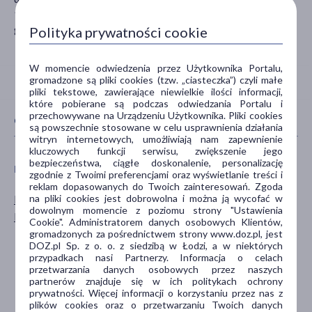
90-032 Łódź
gpsr@novamed.pl
Polityka prywatności cookie
W momencie odwiedzenia przez Użytkownika Portalu,
gromadzone są pliki cookies (tzw. „ciasteczka”) czyli małe
pliki tekstowe, zawierające niewielkie ilości informacji,
które pobierane są podczas odwiedzania Portalu i
przechowywane na Urządzeniu Użytkownika. Pliki cookies
CECHY PRODUKTU
są powszechnie stosowane w celu usprawnienia działania
witryn internetowych, umożliwiają nam zapewnienie
kluczowych funkcji serwisu, zwiększenie jego
bezpieczeństwa, ciągłe doskonalenie, personalizację
PŁEĆ
WIEK
zgodnie z Twoimi preferencjami oraz wyświetlanie treści i
reklam dopasowanych do Twoich zainteresowań. Zgoda
na pliki cookies jest dobrowolna i można ją wycofać w
Mężczyzna
dla dzieci
dowolnym momencie z poziomu strony "Ustawienia
Kobieta
dla młodzieży
Cookie". Administratorem danych osobowych Klientów,
dla dorosłych
gromadzonych za pośrednictwem strony www.doz.pl, jest
DOZ.pl Sp. z o. o. z siedzibą w Łodzi, a w niektórych
dla seniorów
przypadkach nasi Partnerzy. Informacja o celach
0-6 miesięcy
przetwarzania danych osobowych przez naszych
partnerów znajduje się w ich politykach ochrony
pokaż więcej ...
prywatności. Więcej informacji o korzystaniu przez nas z
plików cookies oraz o przetwarzaniu Twoich danych