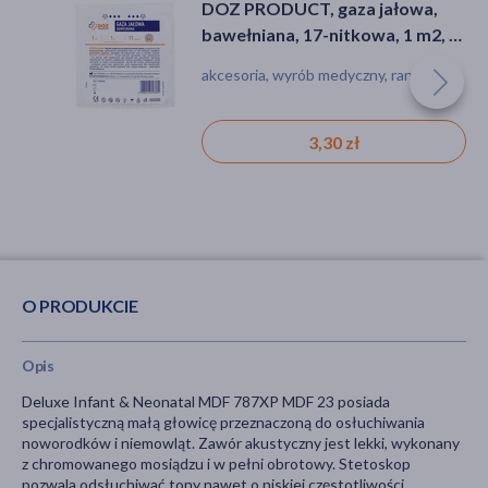
DOZ PRODUCT, gaza jałowa,
bawełniana, 17-nitkowa, 1 m2, 1
szt.
akcesoria, wyrób medyczny, rana
3,30 zł
O PRODUKCIE
Opis
Deluxe Infant & Neonatal MDF 787XP MDF 23 posiada
specjalistyczną małą głowicę przeznaczoną do osłuchiwania
noworodków i niemowląt. Zawór akustyczny jest lekki, wykonany
z chromowanego mosiądzu i w pełni obrotowy. Stetoskop
pozwala odsłuchiwać tony nawet o niskiej częstotliwości.