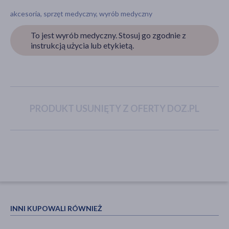
akcesoria, sprzęt medyczny, wyrób medyczny
To jest wyrób medyczny. Stosuj go zgodnie z
akijażu
instrukcją użycia lub etykietą.
Hit
PRODUKT USUNIĘTY Z OFERTY DOZ.PL
INNI KUPOWALI RÓWNIEŻ