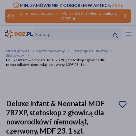
MIN. ZAMÓWIENIE Z ODBIOREM W APTECE:
25 ZŁ
Darmowa dostawa z InPost od 39 zł tylko w aplikacji
DOZ.pl
w
Hit
Hit
Strona główna
Sprzęt medyczny
Sprzęt specjalistyczny
Stetoskopy
ofory
Deluxe Infant & Neonatal MDF 787XP, stetoskop z głowicą dla
noworodków i niemowląt, czerwony, MDF 23, 1 szt.
do makijażu
dzieci
ść
Hit
Hit
ące
rmową
kijażu
Deluxe Infant & Neonatal MDF
ść
Hit
787XP, stetoskop z głowicą dla
w
Hit
Hit
noworodków i niemowląt,
czerwony, MDF 23, 1 szt.
ść
Hit