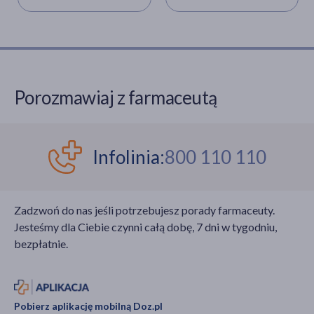
których udowodniono
pępowinowej. Ich
wpływ koronawirusa na
wykorzystanie jest
niewydolność
możliwe w leczeniu
oddechową
ponad osiemdziesięciu
noworodków.
schorzeń
onkologicznych i
Porozmawiaj z farmaceutą
hematologicznych.
Infolinia:
800 110 110
Zadzwoń do nas jeśli potrzebujesz porady farmaceuty.
Jesteśmy dla Ciebie czynni całą dobę, 7 dni w tygodniu,
bezpłatnie.
Pobierz aplikację mobilną Doz.pl