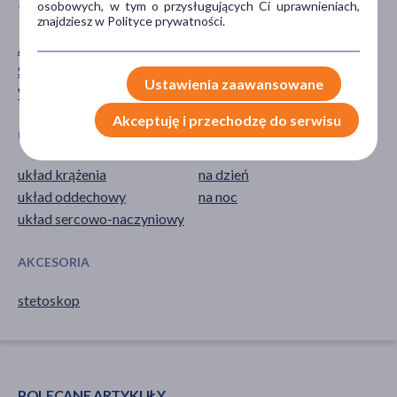
osobowych, w tym o przysługujących Ci uprawnieniach,
TYP PRODUKTU
DZIAŁANIE/WŁAŚCIWOŚCI
znajdziesz w Polityce prywatności.
Akcesoria
diagnostyczne
Sprzęt medyczny
Ustawienia zaawansowane
Wyrób medyczny
Akceptuję i przechodzę do serwisu
UKŁADY NARZĄDOWE
PORA STOSOWANIA
układ krążenia
na dzień
układ oddechowy
na noc
układ sercowo-naczyniowy
AKCESORIA
stetoskop
POLECANE ARTYKUŁY