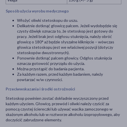
Sposób użycia wyrobu medycznego
Włożyć oliwki stetoskopu do uszu.
Delikatnie dotknąć głowicę palcem. Jeżeli wydobędzie się
czysty dźwięk oznacza to, że stetoskop jest gotowy do
pracy. Jeżeli brak jest odgłosu stuknięcia, należy obróć
głowicę o 180° aż będzie słyszalne kliknięcie – wówczas
głowica stetoskopu jest we właściwej pozycji (dotyczy
stetoskopów dwustronnych).
Ponownie dotknąć palcem głowicy. Odgłos stuknięcia
oznacza gotowość przyrządu do użycia.
Można przystąpić do badania pacjenta.
Za każdym razem, przed każdym badaniem, należy
powtarzać w/w czynności.
Przeciwwskazania i środki ostrożności
Stetoskop powinien zostać dokładnie wyczyszczony przed
każdym użyciem. Głowicę, przewód i oliwki należy czyścić za
pomocą czystej ściereczki lub używać wacika zamoczonego w
skażonym alkoholu lub w roztworze alkoholu izopropylowego, aby
doczyścić zabrudzone elementy.