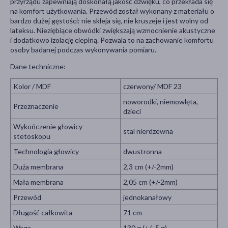
przyrządu zapewniają doskonałą jakość dźwięku, co przekłada się
na komfort użytkowania. Przewód został wykonany z materiału o
bardzo dużej gęstości: nie skleja się, nie kruszeje i jest wolny od
lateksu. Nieziębiące obwódki zwiększają wzmocnienie akustyczne
i dodatkowo izolację cieplną. Pozwala to na zachowanie komfortu
osoby badanej podczas wykonywania pomiaru.
Dane techniczne:
Kolor / MDF
czerwony/ MDF 23
noworodki, niemowlęta,
Przeznaczenie
dzieci
Wykończenie głowicy
stal nierdzewna
stetoskopu
Technologia głowicy
dwustronna
Duża membrana
2,3 cm (+/-2mm)
Mała membrana
2,05 cm (+/-2mm)
Przewód
jednokanałowy
Długość całkowita
71 cm
Waga
130 g (+/- 5 g)