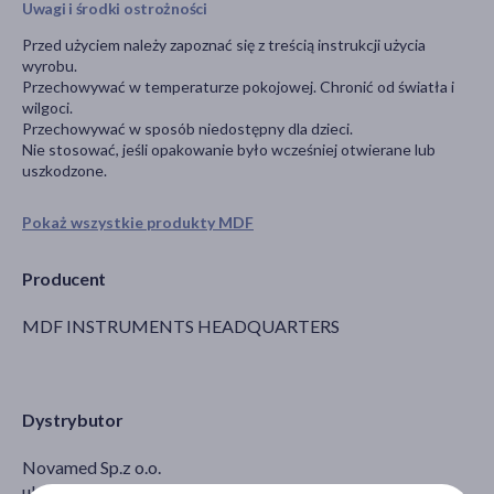
Uwagi i środki ostrożności
Przed użyciem należy zapoznać się z treścią instrukcji użycia
wyrobu.
Przechowywać w temperaturze pokojowej. Chronić od światła i
wilgoci.
Przechowywać w sposób niedostępny dla dzieci.
Nie stosować, jeśli opakowanie było wcześniej otwierane lub
uszkodzone.
Pokaż wszystkie produkty MDF
Producent
MDF INSTRUMENTS HEADQUARTERS
Dystrybutor
Novamed Sp.z o.o.
ul. dr. Stefana Kopcińskiego 62D