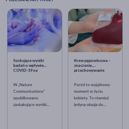
Szokujące wyniki
Krew pępowinowa –
badań o wpływie
znaczenie,
COVID-19 na
przechowywanie
noworodki
W „Nature
Poród to wyjątkowy
Communications”
moment w życiu
opublikowano
kobiety. To również
zaskakujące wyniki
jedyna okazja do
badań naukowców z
zabezpieczenia
Uniwersytetu
unikalnych komórek
Kalifornijskiego, w
macierzystych z krwi