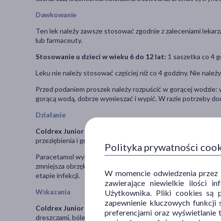
Dawkowanie
Ten lek należy zawsze stosować zgodnie z zaleceniami lekarza
lub farmaceuty.
Stosowanie u dzieci w wieku 6 do 12 lat:
1 saszetka co 4 g
Leku nie należy stosować częściej niż co 4 godziny. Nie należy
Przed podaniem proszek należy rozpuścić w gorącej wodzie: 
gorącą wodą, dobrze wymieszać i wypić. W razie potrzeby do
Działanie
Coldrex Junior C
jest lekiem złożonym o wielokierunkowym 
przeziębienia i grypy.
Polityka prywatności coo
Paracetamol wykazuje działanie przeciwgorączkowe i przeciw
zmniejsza obrzęk, ułatwia oddychanie. Natomiast witamina C
W momencie odwiedzenia przez Uż
etapie infekcji.
zawierające niewielkie ilości 
Wskazania
Użytkownika. Pliki cookies są 
zapewnienie kluczowych funkcji s
Coldrex Junior C
stosuje się do krótkotrwałego, objawowego 
preferencjami oraz wyświetlanie 
dreszczami, bólem głowy, bólem gardła, nieżytem nosa (katare