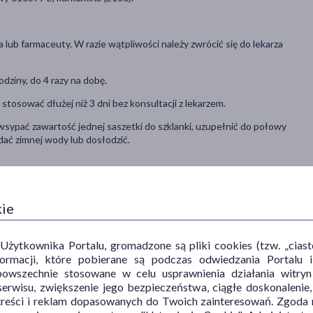
 lub farmaceuty. W razie wątpliwości należy zwrócić się do lekarza
odziny, do 4 razy na dobę.
 stosować dłużej niż 3 dni bez konsultacji z lekarzem.
wsypać zawartość jednej saszetki do szklanki, uzupełnić do połowy
dać zimnej wody lub dosłodzić.
działaniu, które jest wykorzystywane w łagodzeniu objawów
kie
bólowe. Fenylefryna zmniejsza przekrwienie błony śluzowej nosa,
 uzupełnia jej niedobory, które mogą pojawić się na początkowym
ytkownika Portalu, gromadzone są pliki cookies (tzw. „ciastec
informacji, które pobierane są podczas odwiedzania Portal
powszechnie stosowane w celu usprawnienia działania witryn
erwisu, zwiększenie jego bezpieczeństwa, ciągłe doskonalenie
leczenia grypy lub przeziębienia, przebiegających z gorączką,
treści i reklam dopasowanych do Twoich zainteresowań. Zgoda n
m) u dzieci w wieku 6-12 lat.