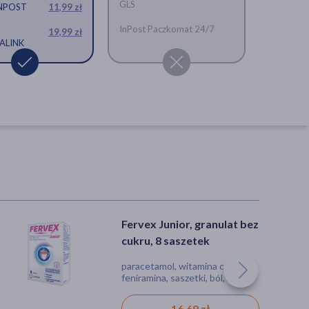
GLS
INPOST
11,99 zł
InPost Paczkomat 24/7
19,99 zł
ALINK
Fervex Junior, granulat bez
cukru, 8 saszetek
paracetamol, witamina c,
feniramina, saszetki, ból,
gorączka, kichanie, łzawienie
oczu, grypa, przeziębienie
16,69 zł