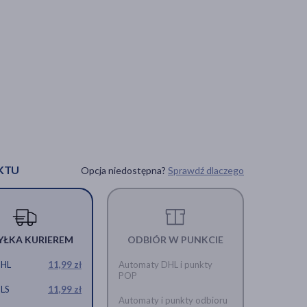
KTU
Opcja niedostępna?
Sprawdź dlaczego
YŁKA KURIEREM
ODBIÓR W PUNKCIE
DHL
11,99 zł
Automaty DHL i punkty
POP
GLS
11,99 zł
Automaty i punkty odbioru