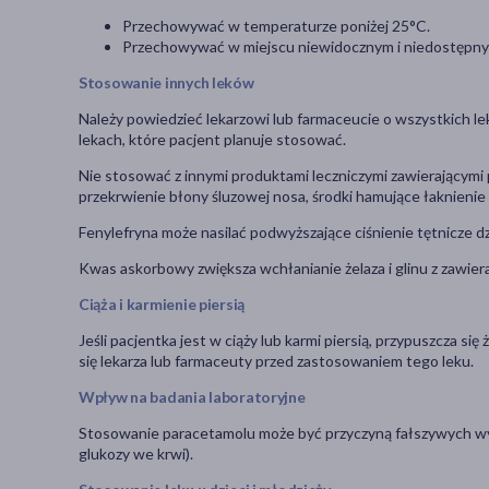
Przechowywać w temperaturze poniżej 25°C.
Przechowywać w miejscu niewidocznym i niedostępnym
Stosowanie innych leków
Należy powiedzieć lekarzowi lub farmaceucie o wszystkich le
lekach, które pacjent planuje stosować.
Nie stosować z innymi produktami leczniczymi zawierającymi p
przekrwienie błony śluzowej nosa, środki hamujące łaknienie
Fenylefryna może nasilać podwyższające ciśnienie tętnicze d
Kwas askorbowy zwiększa wchłanianie żelaza i glinu z zawier
Ciąża i karmienie piersią
Jeśli pacjentka jest w ciąży lub karmi piersią, przypuszcza si
się lekarza lub farmaceuty przed zastosowaniem tego leku.
Wpływ na badania laboratoryjne
Stosowanie paracetamolu może być przyczyną fałszywych wyn
glukozy we krwi).