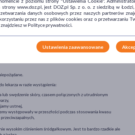
mencie z poziomu strony "Ustawienia Cookie". Administrat
trony www.doz.pl, jest DOZ.pl Sp. z o. o. z siedzibą w Łodzi,
przetwarzania danych osobowych przez naszych partnerów znajd
 korzystaniu przez nas z plików cookies oraz o przetwarzaniu
 znajdziesz w Polityce prywatności.
tórykolwiek z pozostałych składników tego leku,
 nerek,
eniu zakażeń wirusem HIV),
y (MAO) i w ciągu 2 tygodni po zakończeniu ich stosowania.
Ustawienia zaawansowane
Akcep
niepożądane.
do lekarza w razie wystąpienia:
órna lub swędzenie skóry, czasem połączonych z utrudnionym
arzy,
 jamy ustnej,
lemy występowały w przeszłości podczas stosowania kwasu
 przeciwzapalnych,
e wysokim ciśnieniem śródgałkowym. Jest to bardzo rzadkie ale
 z jaskrą,