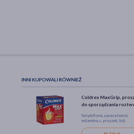
INNI KUPOWALI RÓWNIEŻ
Coldrex MaxGrip, pros
do sporządzania roztw
doustnego, 14 sasz.
fenylefryna, paracetamol,
witamina c, proszek, ból,
gorączka, grypa, przeziębieni
zatoki
45,59 zł