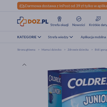
Darmowa dostawa z InPost od 39 zł tylko w aplika
Strefa okazji
Nowości
Krótkie dat
KATEGORIE
Strefa wiedzy
Aplikacja mobilna
Strona główna
Mama i dziecko
Zdrowie dziecka
Ból i gor