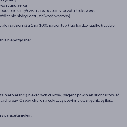
ego rytmu serca,
dopodobne u mężczyzn z rozrostem gruczołu krokowego,
ółcenie skóry i oczu, tkliwość wątroby).
0 ale rzadziej niż u 1 na 1000 pacjentów) lub bardzo rzadko (rzadziej
ania niepożądane:
enta nietolerancję niektórych cukrów, pacjent powinien skontaktować
 g sacharozy. Osoby chore na cukrzycę powinny uwzględnić tę ilość
mi z paracetamolem.