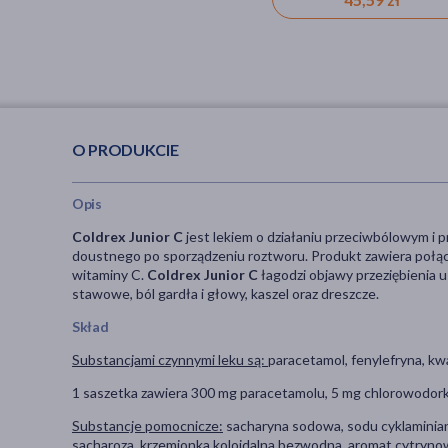
O PRODUKCIE
Opis
Coldrex Junior C
jest lekiem o działaniu przeciwbólowym i
doustnego po sporządzeniu roztworu. Produkt zawiera połąc
witaminy C.
Coldrex Junior C
łagodzi objawy przeziębienia u 
stawowe, ból gardła i głowy, kaszel oraz dreszcze.
Skład
Substancjami czynnymi leku są:
paracetamol, fenylefryna, kw
1 saszetka zawiera 300 mg paracetamolu, 5 mg chlorowodorku
Substancje pomocnicze:
sacharyna sodowa, sodu cyklaminian
sacharoza, krzemionka koloidalna bezwodna, aromat cytryno