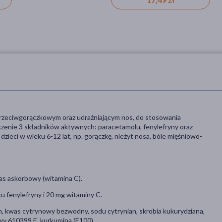
 przeciwgorączkowym oraz udrażniającym nos, do stosowania
zenie 3 składników aktywnych: paracetamolu, fenylefryny oraz
dzieci w wieku 6-12 lat, np. gorączkę, nieżyt nosa, bóle mięśniowo-
as askorbowy (witamina C).
 fenylefryny i 20 mg witaminy C.
, kwas cytrynowy bezwodny, sodu cytrynian, skrobia kukurydziana,
wy 610399 E, kurkumina (E100).