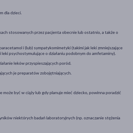
 dla dzieci.
kach stosowanych przez pacjenta obecnie lub ostatnio, a także o
aracetamol i (lub) sympatykomimetyki (takimi jak leki zmniejszające
 i leki psychostymulujące o działaniu podobnym do amfetaminy).
ziałanie leków przyspieszających poród.
ających je preparatów zobojętniających.
ę że może być w ciąży lub gdy planuje mieć dziecko, powinna poradzić
ików niektórych badań laboratoryjnych (np. oznaczanie stężenia