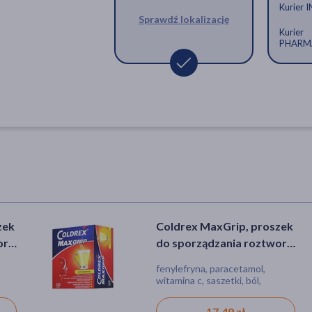
Kurier 
Sprawdź lokalizację
Kurier
PHARM
zek
Coldrex MaxGrip, proszek
oru
do sporządzania roztworu
doustnego w saszetkach,
fenylefryna, paracetamol,
smak cytrynowy, 10 szt.
witamina c, saszetki, ból,
e,
gorączka, grypa
17,49 zł