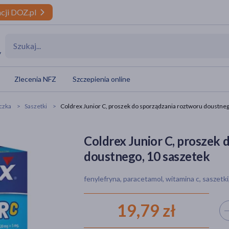
cji DOZ.pl
y
Zlecenia NFZ
Szczepienia online
ączka
Saszetki
Coldrex Junior C, proszek do sporządzania roztworu doustneg
Coldrex Junior C, proszek 
doustnego, 10 saszetek
fenylefryna, paracetamol, witamina c, saszetki,
19,79 zł
Wyb