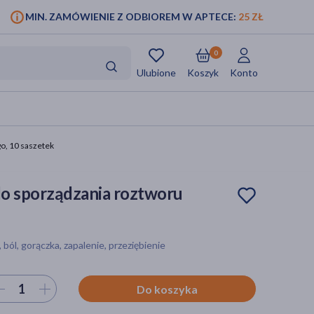
MIN. ZAMÓWIENIE Z ODBIOREM W APTECE:
25 ZŁ
0
Ulubione
Koszyk
Konto
o, 10 saszetek
do sporządzania roztworu
 ból, gorączka, zapalenie, przeziębienie
ierz ilość
Do koszyka