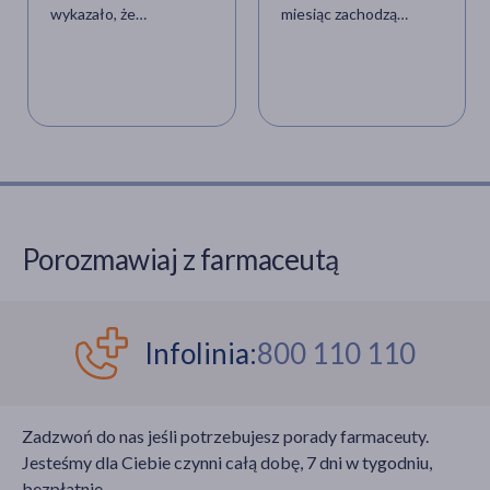
wykazało, że
miesiąc zachodzą
nieregularne cykle
zmiany, nazywane
miesiączkowe są
cyklem miesięcznym,
związane z wyższym
który zazwyczaj trwa 28
ryzykiem rozwoju
dni. W tym okresie
chorób sercowo-
dochodzi do szeregu
naczyniowych. Dowiedz
przemian w błonie
się, jakie mogą być
śluzowej macicy.
przyczyny zaburzeń
miesiączkowania.
Porozmawiaj z farmaceutą
Infolinia:
800 110 110
Zadzwoń do nas jeśli potrzebujesz porady farmaceuty.
Jesteśmy dla Ciebie czynni całą dobę, 7 dni w tygodniu,
bezpłatnie.