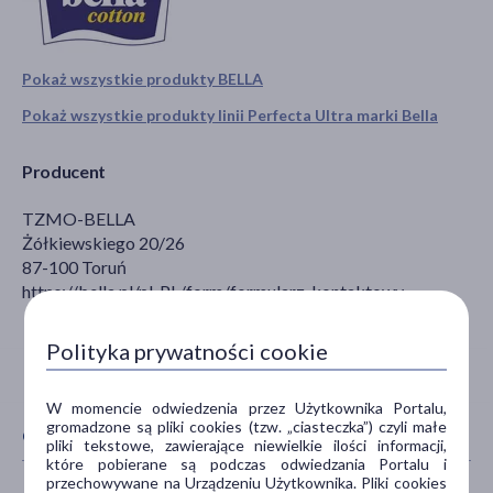
Pokaż wszystkie produkty BELLA
Pokaż wszystkie produkty linii Perfecta Ultra marki Bella
Producent
TZMO-BELLA
Żółkiewskiego 20/26
87-100 Toruń
https://bella.pl/pl_PL/form/formularz-kontaktowy
Polityka prywatności cookie
W momencie odwiedzenia przez Użytkownika Portalu,
gromadzone są pliki cookies (tzw. „ciasteczka”) czyli małe
CECHY PRODUKTU
pliki tekstowe, zawierające niewielkie ilości informacji,
które pobierane są podczas odwiedzania Portalu i
przechowywane na Urządzeniu Użytkownika. Pliki cookies