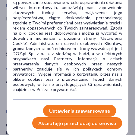
są powszechnie stosowane w celu usprawnienia działania
PŁEĆ
WIEK
witryn internetowych, umożliwiają nam zapewnienie
kluczowych funkcji serwisu, zwiększenie jego
bezpieczeństwa, ciągłe doskonalenie, personalizację
Kobieta
dla młodzieży
zgodnie z Twoimi preferencjami oraz wyświetlanie treści i
dla dorosłych
reklam dopasowanych do Twoich zainteresowań. Zgoda
na pliki cookies jest dobrowolna i można ją wycofać w
dowolnym momencie z poziomu strony "Ustawienia
TYP PRODUKTU
PROBLEM
Cookie". Administratorem danych osobowych Klientów,
gromadzonych za pośrednictwem strony www.doz.pl, jest
Środki higieniczne
menstruacja
DOZ.pl Sp. z o. o. z siedzibą w Łodzi, a w niektórych
przypadkach nasi Partnerzy. Informacja o celach
przetwarzania danych osobowych przez naszych
CZĘŚĆ CIAŁA
SPECYFIKA
partnerów znajduje się w ich politykach ochrony
prywatności. Więcej informacji o korzystaniu przez nas z
plików cookies oraz o przetwarzaniu Twoich danych
okolice intymne
Bez lateksu
osobowych, w tym o przysługujących Ci uprawnieniach,
Bez substancji zapachowych
znajdziesz w Polityce prywatności.
Jednorazowe
Ustawienia zaawansowane
PORA STOSOWANIA
RODZAJ SKÓRY
Akceptuję i przechodzę do serwisu
na dzień
dowolna
na noc
wrażliwa