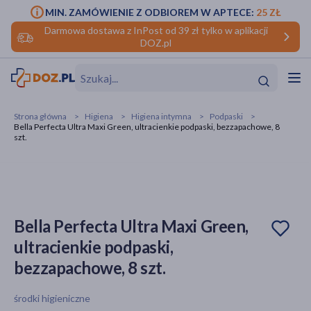
MIN. ZAMÓWIENIE Z ODBIOREM W APTECE:
25 ZŁ
Darmowa dostawa z InPost od 39 zł tylko w aplikacji
DOZ.pl
w
Hit
Hit
Strona główna
Higiena
Higiena intymna
Podpaski
Bella Perfecta Ultra Maxi Green, ultracienkie podpaski, bezzapachowe, 8
ofory
szt.
do makijażu
dzieci
ść
Hit
Hit
ące
rmową
kijażu
Bella Perfecta Ultra Maxi Green,
ść
Hit
ultracienkie podpaski,
bezzapachowe, 8 szt.
w
Hit
Hit
środki higieniczne
ść
Hit