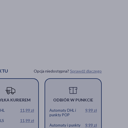
KTU
Opcja niedostępna?
Sprawdź dlaczego
YŁKA KURIEREM
ODBIÓR W PUNKCIE
DHL
11,99 zł
Automaty DHL i
9,99 zł
punkty POP
GLS
11,99 zł
Automaty i punkty
9,99 zł