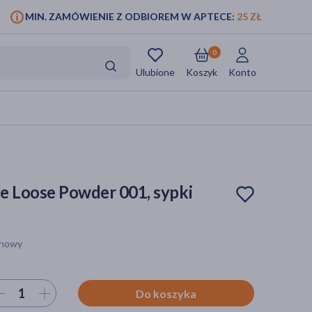
MIN. ZAMÓWIENIE Z ODBIOREM W APTECE:
25 ZŁ
0
Ulubione
Koszyk
Konto
ce Loose Powder 001, sypki
anowy
ierz ilość
Do koszyka