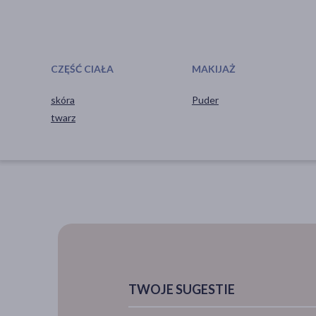
CZĘŚĆ CIAŁA
MAKIJAŻ
skóra
Puder
twarz
TWOJE SUGESTIE