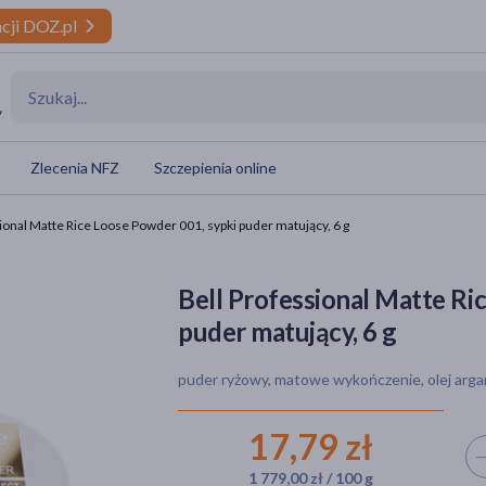
cji DOZ.pl
y
Zlecenia NFZ
Szczepienia online
ional Matte Rice Loose Powder 001, sypki puder matujący, 6 g
Bell Professional Matte Ri
puder matujący, 6 g
puder ryżowy, matowe wykończenie, olej arg
17,79 zł
Wyb
1 779,00 zł / 100 g