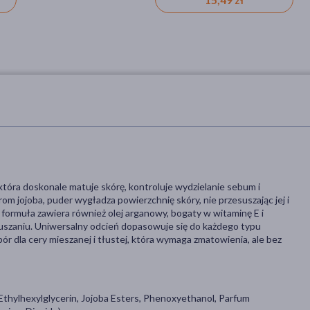
 która doskonale matuje skórę, kontroluje wydzielanie sebum i
trom jojoba, puder wygładza powierzchnię skóry, nie przesuszając jej i
rmuła zawiera również olej arganowy, bogaty w witaminę E i
ysuszaniu. Uniwersalny odcień dopasowuje się do każdego typu
wybór dla cery mieszanej i tłustej, która wymaga zmatowienia, ale bez
, Ethylhexylglycerin, Jojoba Esters, Phenoxyethanol, Parfum