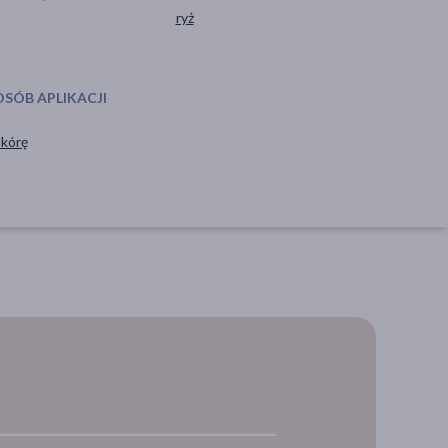
ryż
OSÓB APLIKACJI
skórę