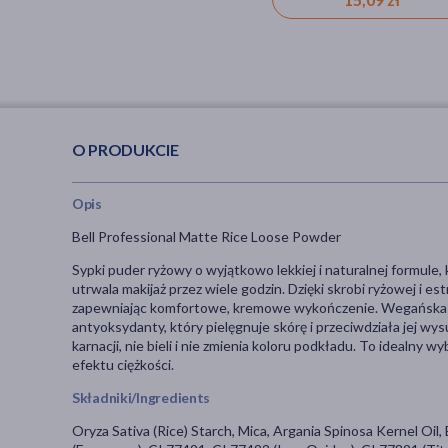
O PRODUKCIE
Opis
Bell Professional Matte Rice Loose Powder
Sypki puder ryżowy o wyjątkowo lekkiej i naturalnej formule,
utrwala makijaż przez wiele godzin. Dzięki skrobi ryżowej i es
zapewniając komfortowe, kremowe wykończenie. Wegańska fo
antyoksydanty, który pielęgnuje skórę i przeciwdziała jej w
karnacji, nie bieli i nie zmienia koloru podkładu. To idealny 
efektu ciężkości.
Składniki/Ingredients
Oryza Sativa (Rice) Starch, Mica, Argania Spinosa Kernel Oil