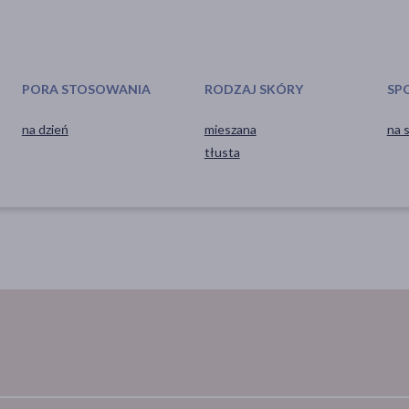
PORA STOSOWANIA
RODZAJ SKÓRY
SP
na dzień
mieszana
na 
tłusta