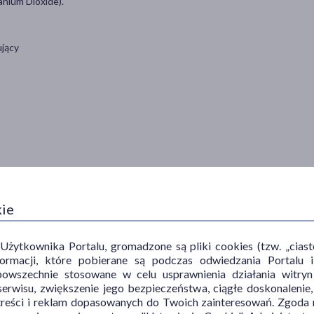
anium Dioxide).
ujący
t matu.
aminę E.
kie
wykończenie.
erę.
ytkownika Portalu, gromadzone są pliki cookies (tzw. „ciastec
informacji, które pobierane są podczas odwiedzania Portal
onserwująco.
powszechnie stosowane w celu usprawnienia działania witryn
erwisu, zwiększenie jego bezpieczeństwa, ciągłe doskonalenie
treści i reklam dopasowanych do Twoich zainteresowań. Zgoda n
 potrzebują skutecznego zmatowienia i utrwalenia makijażu.