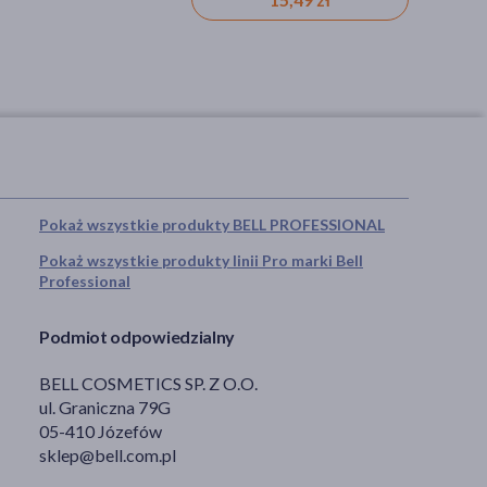
Pokaż wszystkie produkty BELL PROFESSIONAL
Pokaż wszystkie produkty linii Pro marki Bell
Professional
Podmiot odpowiedzialny
BELL COSMETICS SP. Z O.O.
ul. Graniczna 79G
05-410 Józefów
sklep@bell.com.pl