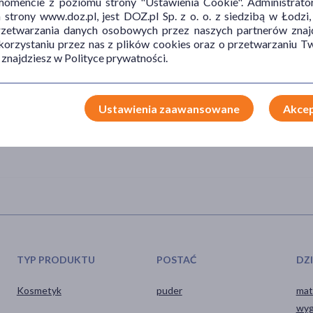
mencie z poziomu strony "Ustawienia Cookie". Administrat
rażliwej.
trony www.doz.pl, jest DOZ.pl Sp. z o. o. z siedzibą w Łodzi,
przetwarzania danych osobowych przez naszych partnerów znajd
 korzystaniu przez nas z plików cookies oraz o przetwarzaniu
efy T (czoło, nos, broda), a następnie rozprowadź na całej twarzy.
 znajdziesz w Polityce prywatności.
e rozcieraj.
Ustawienia zaawansowane
Akcep
matologicznie. Przechowywać w suchym miejscu. Nie wdychać
TYP PRODUKTU
POSTAĆ
DZ
Kosmetyk
puder
mat
wyg