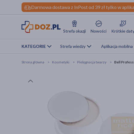
Darmowa dostawa z InPost od 39 zł tylko w aplika
Strefa okazji
Nowości
Krótkie dat
KATEGORIE
Strefa wiedzy
Aplikacja mobilna
Strona główna
Kosmetyki
Pielęgnacja twarzy
Bell Profess