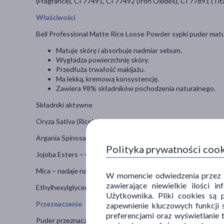
(Fragrance), CI 77491, CI 77492 (Iron Oxides), CI 77891 (Tit
Właściwości
Bell Professional Matte Rice Loose Powder sypki puder mat
Matuje skórę i absorbuje nadmiar sebum.
Wygładza powierzchnię skóry.
Przedłuża trwałość makijażu.
Ma lekką, kremową konsystencję.
Zawiera 98% składników pochodzenia naturalnego.
Składniki aktywne
Oryza Sativa (Rice) Starch – absorbuje sebum, zapewnia efek
Argania Spinosa Kernel Oil – odżywia i nawilża, bogaty w wit
Polityka prywatności coo
Jojoba Esters – wygładzają skórę, nadają pudrowi kremowe 
Mica – nadaje naturalne rozświetlenie i optycznie wygładza c
W momencie odwiedzenia przez Uż
zawierające niewielkie ilości 
Ethylhexylglycerin, Phenoxyethanol – działają ochronnie i k
Użytkownika. Pliki cookies są 
Przeznaczenie
zapewnienie kluczowych funkcji s
preferencjami oraz wyświetlanie 
Puder przeznaczony dla osób z cerą tłustą i mieszaną, które