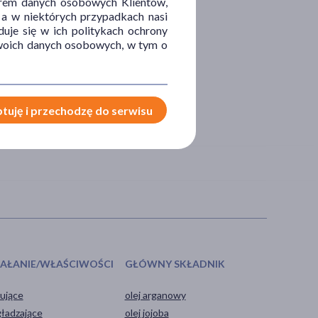
orem danych osobowych Klientów,
 a w niektórych przypadkach nasi
uje się w ich politykach ochrony
 Twoich danych osobowych, w tym o
tuję i przechodzę do serwisu
IAŁANIE/WŁAŚCIWOŚCI
GŁÓWNY SKŁADNIK
ujące
olej arganowy
ładzające
olej jojoba