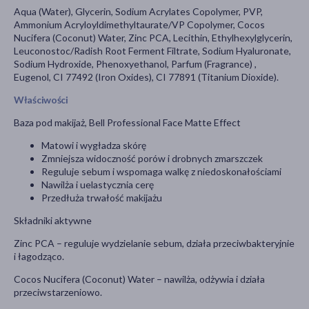
Aqua (Water), Glycerin, Sodium Acrylates Copolymer, PVP,
Ammonium Acryloyldimethyltaurate/VP Copolymer, Cocos
Nucifera (Coconut) Water, Zinc PCA, Lecithin, Ethylhexylglycerin,
Leuconostoc/Radish Root Ferment Filtrate, Sodium Hyaluronate,
Sodium Hydroxide, Phenoxyethanol, Parfum (Fragrance) ,
Eugenol, CI 77492 (Iron Oxides), CI 77891 (Titanium Dioxide).
Właściwości
Baza pod makijaż, Bell Professional Face Matte Effect
Matowi i wygładza skórę
Zmniejsza widoczność porów i drobnych zmarszczek
Reguluje sebum i wspomaga walkę z niedoskonałościami
Nawilża i uelastycznia cerę
Przedłuża trwałość makijażu
Składniki aktywne
Zinc PCA – reguluje wydzielanie sebum, działa przeciwbakteryjnie
i łagodząco.
Cocos Nucifera (Coconut) Water – nawilża, odżywia i działa
przeciwstarzeniowo.