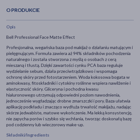
O PRODUKCIE
Opis
Bell Professional Face Matte Effect
Profesjonalna, wegańska baza pod makijaż o działaniu matującym i
pielęgnującym. Formuła zawiera aż 94% składników pochodzenia
naturalnego i została stworzona z myślą o osobach z cerą
mieszaną i tłustą. Dzięki zawartości cynku PCA baza reguluje
wydzielanie sebum, działa przeciwtrądzikowo i wspomaga
ochronę skóry przed fotostarzeniem. Woda kokosowa bogata w
aminokwasy, fitoskładniki i cytokiny roślinne wspiera nawilżenie i
elastyczność skóry. Gliceryna i pochodna kwasu
hialuronowego utrzymują odpowiedni poziom nawodnienia,
jednocześnie wygładzając drobne zmarszczki i pory. Baza ułatwia
aplikację podkładu i znacząco wydłuża trwałość makijażu, nadając
skórze jedwabiste, matowe wykończenie. Ma lekką konsystencję,
nie zapycha porów i szybko się wchłania, tworząc doskonałą bazę
pod codzienny lub wieczorowy make-up.
Składniki/Ingredients