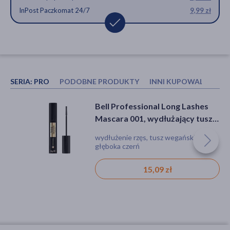
InPost Paczkomat 24/7
9,99 zł
SERIA:
PRO
PODOBNE PRODUKTY
INNI KUPOWALI RÓWN
NEO Make Up Baza pod makijaż
Bioderma Sensibio H2O, woda
Bell Professional Long Lashes
rozświetlająco - nawilżająca:
micelarna do skóry wrażliwej,
Mascara 001, wydłużający tusz
GLOWING EFFECT, 30 ml
500 ml
do rzęs, 9 g
krem, suchość, zmarszczki
płyn, podrażnienie, demakijaż
wydłużenie rzęs, tusz wegański,
głęboka czerń
51,99 zł
40,49 zł
15,09 zł