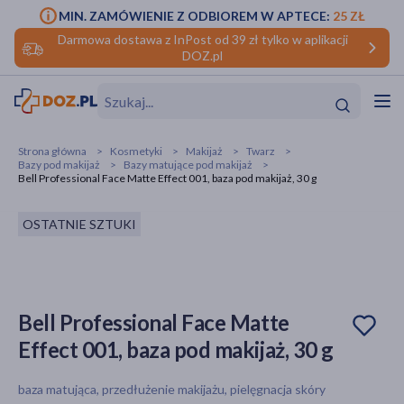
MIN. ZAMÓWIENIE Z ODBIOREM W APTECE:
25 ZŁ
Darmowa dostawa z InPost od 39 zł tylko w aplikacji
DOZ.pl
w
Hit
Hit
Strona główna
Kosmetyki
Makijaż
Twarz
Bazy pod makijaż
Bazy matujące pod makijaż
ofory
Bell Professional Face Matte Effect 001, baza pod makijaż, 30 g
do makijażu
dzieci
ść
Hit
Hit
OSTATNIE SZTUKI
ące
rmową
kijażu
ść
Hit
Bell Professional Face Matte
Effect 001, baza pod makijaż, 30 g
w
Hit
Hit
baza matująca, przedłużenie makijażu, pielęgnacja skóry
ść
Hit