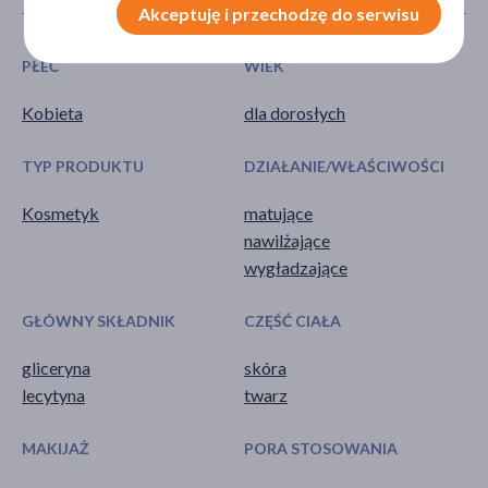
Akceptuję i przechodzę do serwisu
PŁEĆ
WIEK
Kobieta
dla dorosłych
TYP PRODUKTU
DZIAŁANIE/WŁAŚCIWOŚCI
Kosmetyk
matujące
nawilżające
wygładzające
GŁÓWNY SKŁADNIK
CZĘŚĆ CIAŁA
gliceryna
skóra
lecytyna
twarz
MAKIJAŻ
PORA STOSOWANIA