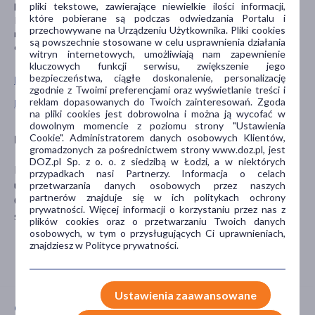
pliki tekstowe, zawierające niewielkie ilości informacji,
Do użytku zewnętrznego. Unikać kontaktu z oczami.
które pobierane są podczas odwiedzania Portalu i
Przechowywać w temperaturze pokojowej. Produkt wegański,
przechowywane na Urządzeniu Użytkownika. Pliki cookies
nietestowany na zwierzętach. Zawiera kompozycję zapachową –
są powszechnie stosowane w celu usprawnienia działania
osoby wrażliwe powinny wykonać próbę uczuleniową.
witryn internetowych, umożliwiają nam zapewnienie
kluczowych funkcji serwisu, zwiększenie jego
bezpieczeństwa, ciągłe doskonalenie, personalizację
Pokaż wszystkie produkty BELL PROFESSIONAL
zgodnie z Twoimi preferencjami oraz wyświetlanie treści i
reklam dopasowanych do Twoich zainteresowań. Zgoda
Pokaż wszystkie produkty linii Pro marki Bell Professional
na pliki cookies jest dobrowolna i można ją wycofać w
dowolnym momencie z poziomu strony "Ustawienia
Cookie". Administratorem danych osobowych Klientów,
Podmiot odpowiedzialny
gromadzonych za pośrednictwem strony www.doz.pl, jest
DOZ.pl Sp. z o. o. z siedzibą w Łodzi, a w niektórych
BELL COSMETICS SP. Z O.O.
przypadkach nasi Partnerzy. Informacja o celach
ul. Graniczna 79G
przetwarzania danych osobowych przez naszych
partnerów znajduje się w ich politykach ochrony
05-410 Józefów
prywatności. Więcej informacji o korzystaniu przez nas z
sklep@bell.com.pl
plików cookies oraz o przetwarzaniu Twoich danych
osobowych, w tym o przysługujących Ci uprawnieniach,
znajdziesz w Polityce prywatności.
Ustawienia zaawansowane
CECHY PRODUKTU