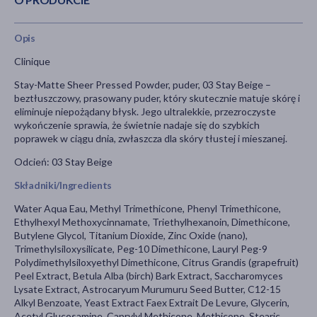
Opis
Clinique
Stay-Matte Sheer Pressed Powder, puder, 03 Stay Beige –
beztłuszczowy, prasowany puder, który skutecznie matuje skórę i
eliminuje niepożądany błysk. Jego ultralekkie, przezroczyste
wykończenie sprawia, że świetnie nadaje się do szybkich
poprawek w ciągu dnia, zwłaszcza dla skóry tłustej i mieszanej.
Odcień: 03 Stay Beige
Składniki/Ingredients
Water Aqua Eau, Methyl Trimethicone, Phenyl Trimethicone,
Ethylhexyl Methoxycinnamate, Triethylhexanoin, Dimethicone,
Butylene Glycol, Titanium Dioxide, Zinc Oxide (nano),
Trimethylsiloxysilicate, Peg-10 Dimethicone, Lauryl Peg-9
Polydimethylsiloxyethyl Dimethicone, Citrus Grandis (grapefruit)
Peel Extract, Betula Alba (birch) Bark Extract, Saccharomyces
Lysate Extract, Astrocaryum Murumuru Seed Butter, C12-15
Alkyl Benzoate, Yeast Extract Faex Extrait De Levure, Glycerin,
Acetyl Glucosamine, Caprylyl Methicone, Methicone, Stearic