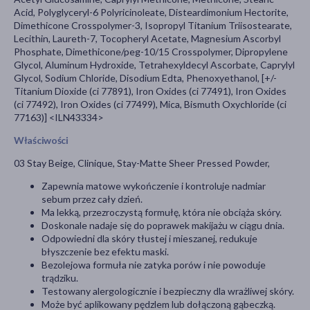
Acid, Polyglyceryl-6 Polyricinoleate, Disteardimonium Hectorite,
Dimethicone Crosspolymer-3, Isopropyl Titanium Triisostearate,
Lecithin, Laureth-7, Tocopheryl Acetate, Magnesium Ascorbyl
Phosphate, Dimethicone/peg-10/15 Crosspolymer, Dipropylene
Glycol, Aluminum Hydroxide, Tetrahexyldecyl Ascorbate, Caprylyl
Glycol, Sodium Chloride, Disodium Edta, Phenoxyethanol, [+/-
Titanium Dioxide (ci 77891), Iron Oxides (ci 77491), Iron Oxides
(ci 77492), Iron Oxides (ci 77499), Mica, Bismuth Oxychloride (ci
77163)] <ILN43334>
Właściwości
03 Stay Beige, Clinique, Stay-Matte Sheer Pressed Powder,
Zapewnia matowe wykończenie i kontroluje nadmiar
sebum przez cały dzień.
Ma lekką, przezroczystą formułę, która nie obciąża skóry.
Doskonale nadaje się do poprawek makijażu w ciągu dnia.
Odpowiedni dla skóry tłustej i mieszanej, redukuje
błyszczenie bez efektu maski.
Bezolejowa formuła nie zatyka porów i nie powoduje
trądziku.
Testowany alergologicznie i bezpieczny dla wrażliwej skóry.
Może być aplikowany pędzlem lub dołączoną gąbeczką.