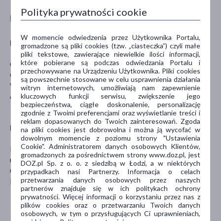
Polityka prywatności cookie
Pokaż wszystkie produkty CLINIQUE
W momencie odwiedzenia przez Użytkownika Portalu,
Producent
gromadzone są pliki cookies (tzw. „ciasteczka”) czyli małe
pliki tekstowe, zawierające niewielkie ilości informacji,
które pobierane są podczas odwiedzania Portalu i
CLINIQUE LABORATORIES LIMITED
przechowywane na Urządzeniu Użytkownika. Pliki cookies
One Fitzroy, 6 Mortimer Street
są powszechnie stosowane w celu usprawnienia działania
W1T 3JJ Londyn, UK
witryn internetowych, umożliwiają nam zapewnienie
kluczowych funkcji serwisu, zwiększenie jego
cliniquetech@clinique.com
bezpieczeństwa, ciągłe doskonalenie, personalizację
zgodnie z Twoimi preferencjami oraz wyświetlanie treści i
reklam dopasowanych do Twoich zainteresowań. Zgoda
Dystrybutor
na pliki cookies jest dobrowolna i można ją wycofać w
dowolnym momencie z poziomu strony "Ustawienia
Cookie". Administratorem danych osobowych Klientów,
PRIMAVERA PARFUM SP. Z O.O.
gromadzonych za pośrednictwem strony www.doz.pl, jest
ul. Józefa Piusa Dziekońskiego 3
DOZ.pl Sp. z o. o. z siedzibą w Łodzi, a w niektórych
00-728 Warszawa
przypadkach nasi Partnerzy. Informacja o celach
przetwarzania danych osobowych przez naszych
biuro@primaveraparfum.pl
partnerów znajduje się w ich politykach ochrony
prywatności. Więcej informacji o korzystaniu przez nas z
plików cookies oraz o przetwarzaniu Twoich danych
osobowych, w tym o przysługujących Ci uprawnieniach,