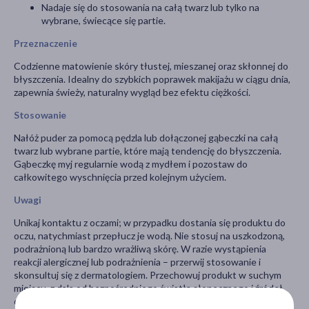
Nadaje się do stosowania na całą twarz lub tylko na
wybrane, świecące się partie.
Przeznaczenie
Codzienne matowienie skóry tłustej, mieszanej oraz skłonnej do
błyszczenia. Idealny do szybkich poprawek makijażu w ciągu dnia,
zapewnia świeży, naturalny wygląd bez efektu ciężkości.
Stosowanie
Nałóż puder za pomocą pędzla lub dołączonej gąbeczki na całą
twarz lub wybrane partie, które mają tendencję do błyszczenia.
Gąbeczkę myj regularnie wodą z mydłem i pozostaw do
całkowitego wyschnięcia przed kolejnym użyciem.
Uwagi
Unikaj kontaktu z oczami; w przypadku dostania się produktu do
oczu, natychmiast przepłucz je wodą. Nie stosuj na uszkodzoną,
podrażnioną lub bardzo wrażliwą skórę. W razie wystąpienia
reakcji alergicznej lub podrażnienia – przerwij stosowanie i
skonsultuj się z dermatologiem. Przechowuj produkt w suchym
miejscu, z dala od bezpośredniego światła słonecznego i źródeł
ciepła.