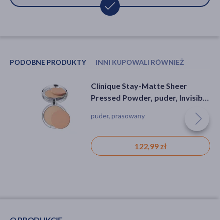
PODOBNE PRODUKTY
INNI KUPOWALI RÓWNIEŻ
Clinique Stay-Matte Sheer
Paese, sypki puder jęczmienny
Pressed Powder, puder, Invisible
Beauty Powder, 10 g
Matte 101, 7,6 g
puder, prasowany
puder
122,99 zł
25,59 zł
O PRODUKCIE