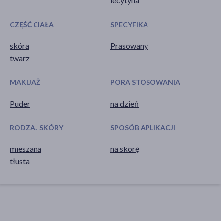
lecytyna
CZĘŚĆ CIAŁA
SPECYFIKA
skóra
Prasowany
twarz
MAKIJAŻ
PORA STOSOWANIA
Puder
na dzień
RODZAJ SKÓRY
SPOSÓB APLIKACJI
mieszana
na skórę
tłusta