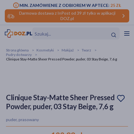
MIN. ZAMÓWIENIE Z ODBIOREM W APTECE:
25 ZŁ
Darmowa dostawa z InPost od 39 zł tylko w aplikacji
DOZ.pl
w
Hit
Hit
Strona główna
Kosmetyki
Makijaż
Twarz
Pudry do twarzy
ofory
Clinique Stay-Matte Sheer Pressed Powder, puder, 03 Stay Beige, 7,6 g
do makijażu
dzieci
ść
Hit
Hit
ące
rmową
kijażu
Clinique Stay-Matte Sheer Pressed
ść
Hit
Powder, puder, 03 Stay Beige, 7,6 g
w
Hit
Hit
puder, prasowany
ść
Hit