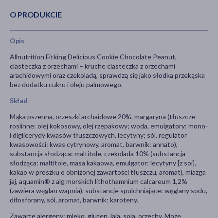
O PRODUKCIE
Opis
Allnutrition Fitking Delicious Cookie Chocolate Peanut,
ciasteczka z orzechami – kruche ciasteczka z orzechami
arachidowymi oraz czekoladą, sprawdzą się jako słodka przekąska
bez dodatku cukru i oleju palmowego.
Skład
Mąka pszenna, orzeszki archaidowe 20%, margaryna (tłuszcze
roslinne: olej kokosowy, olej rzepakowy; woda, emulgatory: mono-
i diglicerydy kwasów tłuszczowych, lecytyny; sól, regulator
kwasowości: kwas cytrynowy, aromat, barwnik: annato),
substancja słodząca: maltitole, czekolada 10% (substancja
słodząca: maltitole, masa kakaowa, emulgator: lecytyny [z soi],
kakao w proszku o obniżonej zawartości tłuszczu, aromat), miazga
jaj, aquamin® z alg morskich lithothamnium calcareum 1,2%
(zawiera węglan wapnia), substancje spulchniające: węglany sodu,
difosforany, sól, aromat, barwnik: karoteny.
Zawarte alergeny: mleko, gluten, jaja, soja, orzechy. Może