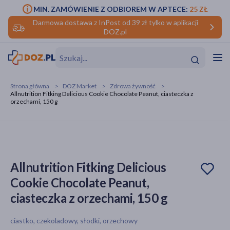
MIN. ZAMÓWIENIE Z ODBIOREM W APTECE:
25 ZŁ
Darmowa dostawa z InPost od 39 zł tylko w aplikacji
DOZ.pl
w
Hit
Hit
Strona główna
DOZ Market
Zdrowa żywność
Allnutrition Fitking Delicious Cookie Chocolate Peanut, ciasteczka z
ofory
orzechami, 150 g
do makijażu
dzieci
ść
Hit
Hit
ące
rmową
kijażu
Allnutrition Fitking Delicious
ść
Hit
Cookie Chocolate Peanut,
ciasteczka z orzechami, 150 g
w
Hit
Hit
ciastko, czekoladowy, słodki, orzechowy
ść
Hit