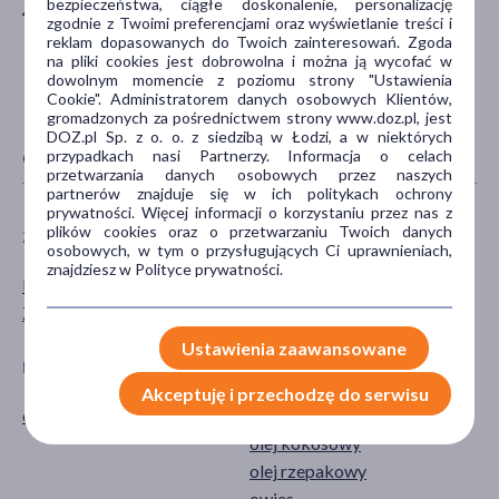
bezpieczeństwa, ciągłe doskonalenie, personalizację
45-315 Opole
zgodnie z Twoimi preferencjami oraz wyświetlanie treści i
reklam dopasowanych do Twoich zainteresowań. Zgoda
na pliki cookies jest dobrowolna i można ją wycofać w
dowolnym momencie z poziomu strony "Ustawienia
Cookie". Administratorem danych osobowych Klientów,
gromadzonych za pośrednictwem strony www.doz.pl, jest
DOZ.pl Sp. z o. o. z siedzibą w Łodzi, a w niektórych
przypadkach nasi Partnerzy. Informacja o celach
CECHY PRODUKTU
przetwarzania danych osobowych przez naszych
partnerów znajduje się w ich politykach ochrony
prywatności. Więcej informacji o korzystaniu przez nas z
plików cookies oraz o przetwarzaniu Twoich danych
ZALECENIA ŻYWIENIOWE
TYP PRODUKTU
osobowych, w tym o przysługujących Ci uprawnieniach,
znajdziesz w Polityce prywatności.
Bez dodatku cukru
Środki spożywcze
Z substancją słodzącą
Ustawienia zaawansowane
POSTAĆ
GŁÓWNY SKŁADNIK
Akceptuję i przechodzę do serwisu
ciastko
kakao
olej kokosowy
olej rzepakowy
owies