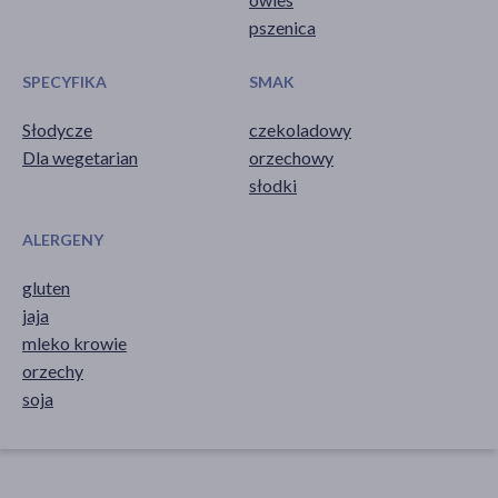
pszenica
SPECYFIKA
SMAK
Słodycze
czekoladowy
Dla wegetarian
orzechowy
słodki
ALERGENY
gluten
jaja
mleko krowie
orzechy
soja