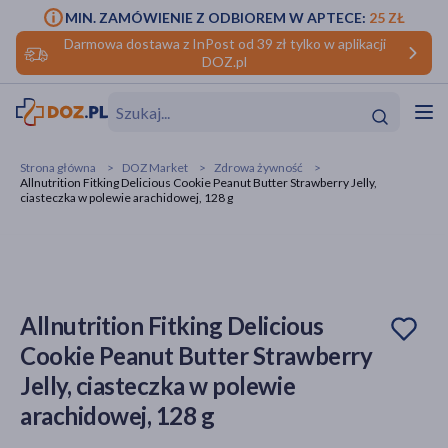
MIN. ZAMÓWIENIE Z ODBIOREM W APTECE:
25 ZŁ
Darmowa dostawa z InPost od 39 zł tylko w aplikacji
DOZ.pl
w
Hit
Hit
Strona główna
DOZ Market
Zdrowa żywność
Allnutrition Fitking Delicious Cookie Peanut Butter Strawberry Jelly,
ofory
ciasteczka w polewie arachidowej, 128 g
do makijażu
dzieci
ść
Hit
Hit
ące
rmową
kijażu
Allnutrition Fitking Delicious
ść
Hit
Cookie Peanut Butter Strawberry
Jelly, ciasteczka w polewie
w
Hit
Hit
arachidowej, 128 g
ść
Hit