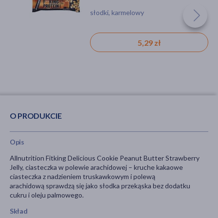
ciasteczka w białej czekoladzie,
karmelu i orzechów, 40 g
ciastko
ciastko, słodki
słodki, karmelowy
128 g
3,99 zł
5,99 zł
5,29 zł
O PRODUKCIE
Opis
Allnutrition Fitking Delicious Cookie Peanut Butter Strawberry
Jelly, ciasteczka w polewie arachidowej – kruche kakaowe
ciasteczka z nadzieniem truskawkowym i polewą
arachidową sprawdzą się jako słodka przekąska bez dodatku
cukru i oleju palmowego.
Skład