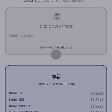
PRODUKT CHWILOWO
Opcja niedostępna?
Sprawdź dlaczego
NIEDOSTĘPNY
ODBIÓR W APTECE
Odbiór w aptece
Sprawdź lokalizację
WYSYŁKA KURIEREM
Kurier DHL
11,99 zł
Kurier GLS
11,99 zł
Kurier INPOST
11,99 zł