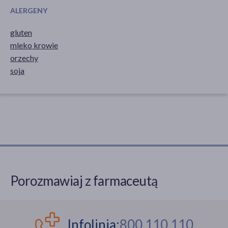
ALERGENY
gluten
mleko krowie
orzechy
soja
Porozmawiaj z farmaceutą
Infolinia:
800 110 110