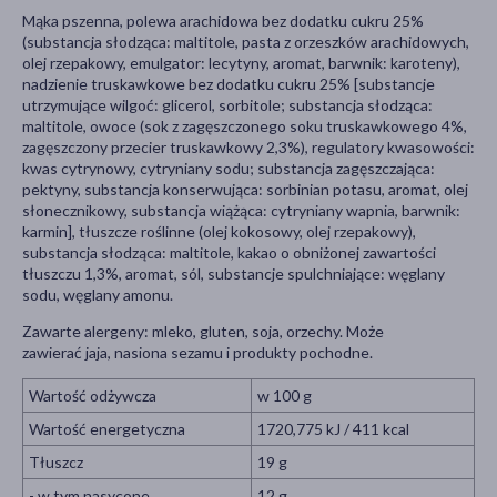
Mąka pszenna, polewa arachidowa bez dodatku cukru 25%
(substancja słodząca: maltitole, pasta z orzeszków arachidowych,
olej rzepakowy, emulgator: lecytyny, aromat, barwnik: karoteny),
nadzienie truskawkowe bez dodatku cukru 25% [substancje
utrzymujące wilgoć: glicerol, sorbitole; substancja słodząca:
maltitole, owoce (sok z zagęszczonego soku truskawkowego 4%,
zagęszczony przecier truskawkowy 2,3%), regulatory kwasowości:
kwas cytrynowy, cytryniany sodu; substancja zagęszczająca:
pektyny, substancja konserwująca: sorbinian potasu, aromat, olej
słonecznikowy, substancja wiążąca: cytryniany wapnia, barwnik:
karmin], tłuszcze roślinne (olej kokosowy, olej rzepakowy),
substancja słodząca: maltitole, kakao o obniżonej zawartości
tłuszczu 1,3%, aromat, sól, substancje spulchniające: węglany
sodu, węglany amonu.
Zawarte alergeny: mleko, gluten, soja, orzechy. Może
zawierać jaja, nasiona sezamu i produkty pochodne.
Wartość odżywcza
w 100 g
Wartość energetyczna
1720,775 kJ / 411 kcal
Tłuszcz
19 g
- w tym nasycone
12 g