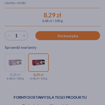
ciastko, słodki
8,29 zł
akijażu
6,48 zł / 100 g
Wybierz ilość
Do koszyka
Hit
Sprawdź warianty
KRÓTKA DATA
Allnutrition Fitking
Allnutrition Fitking Delicious
Delicious Cookie
Cookie Peanut Butter
Peanut Butter
8,29 zł
8,29 zł
6,48 zł / 100 g
6,48 zł / 100 g
Raspberry Jelly, ciasteczka w
Strawberry Jelly,
polewie arachidowej, 128 g
ciasteczka w polewie
arachidowej, 128 g
8,29 zł
8,29 zł
FORMY DOSTAWY DLA TEGO PRODUKTU