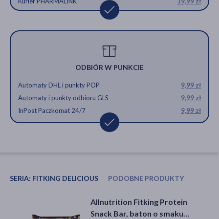
Kurier PHARMALINK
19,99 zł
ODBIÓR W PUNKCIE
Automaty DHL i punkty POP
9,99 zł
Automaty i punkty odbioru GLS
9,99 zł
InPost Paczkomat 24/7
9,99 zł
SERIA:
FITKING DELICIOUS
PODOBNE PRODUKTY
INNI K
Plan by DOZ, Miękkie ciasteczko
Allnutrition Fitking Delicious
Allnutrition Fitking Protein
jaglane z pastą orzechową, 50 g
Cookie White Creamy Peanut,
Snack Bar, baton o smaku