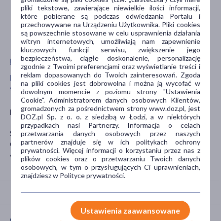
pliki tekstowe, zawierające niewielkie ilości informacji,
które pobierane są podczas odwiedzania Portalu i
przechowywane na Urządzeniu Użytkownika. Pliki cookies
są powszechnie stosowane w celu usprawnienia działania
witryn internetowych, umożliwiają nam zapewnienie
kluczowych funkcji serwisu, zwiększenie jego
bezpieczeństwa, ciągłe doskonalenie, personalizację
Pokaż wszystkie produkty ALLNUTRITION
zgodnie z Twoimi preferencjami oraz wyświetlanie treści i
reklam dopasowanych do Twoich zainteresowań. Zgoda
Pokaż wszystkie produkty linii Fitking Delicious marki
na pliki cookies jest dobrowolna i można ją wycofać w
ALLNUTRITION
dowolnym momencie z poziomu strony "Ustawienia
Cookie". Administratorem danych osobowych Klientów,
gromadzonych za pośrednictwem strony www.doz.pl, jest
Producent
DOZ.pl Sp. z o. o. z siedzibą w Łodzi, a w niektórych
przypadkach nasi Partnerzy. Informacja o celach
SFD S.A
przetwarzania danych osobowych przez naszych
partnerów znajduje się w ich politykach ochrony
Głogowska 41
prywatności. Więcej informacji o korzystaniu przez nas z
45-315 Opole
plików cookies oraz o przetwarzaniu Twoich danych
osobowych, w tym o przysługujących Ci uprawnieniach,
znajdziesz w Polityce prywatności.
Ustawienia zaawansowane
CECHY PRODUKTU