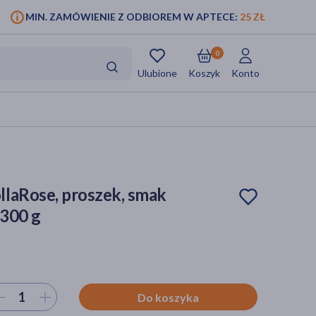
MIN. ZAMÓWIENIE Z ODBIOREM W APTECE:
25 ZŁ
0
Ulubione
Koszyk
Konto
laRose, proszek, smak
 300 g
ierz ilość
Do koszyka