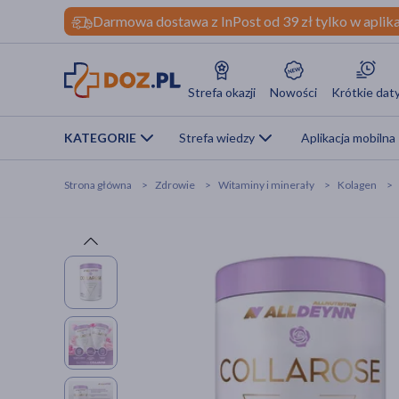
Darmowa dostawa z InPost od 39 zł tylko w aplika
Strefa okazji
Nowości
Krótkie dat
KATEGORIE
Strefa wiedzy
Aplikacja mobilna
Strona główna
Zdrowie
Witaminy i minerały
Kolagen