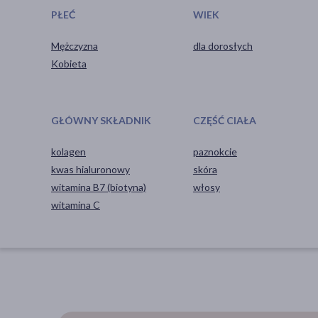
PŁEĆ
WIEK
Mężczyzna
dla dorosłych
Kobieta
GŁÓWNY SKŁADNIK
CZĘŚĆ CIAŁA
kolagen
paznokcie
kwas hialuronowy
skóra
witamina B7 (biotyna)
włosy
witamina C