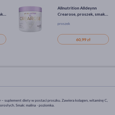
en
BetterMe Collagen 10000,
Allnutrition, ALLDEYNN
Allnutrition Alldeynn
ion
ak
proszek, 450 g
CollaRose orange,
Crearose, proszek, smak
0 g
proszek, 300 g
truskawkowy, 225 g
ne
proszek
proszek, zmarszczki, osłabione
proszek
gen
paznokcie
149,99 zł
131,99 zł
60,99 zł
 – suplement diety w postaci proszku. Zawiera kolagen, witaminę C,
orosłych. Smak: malina - poziomka.