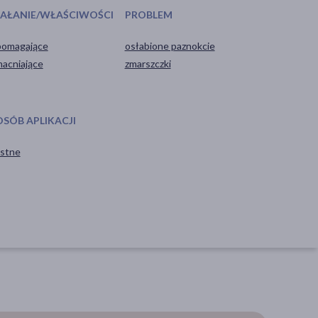
IAŁANIE/WŁAŚCIWOŚCI
PROBLEM
omagające
osłabione paznokcie
acniające
zmarszczki
OSÓB APLIKACJI
stne