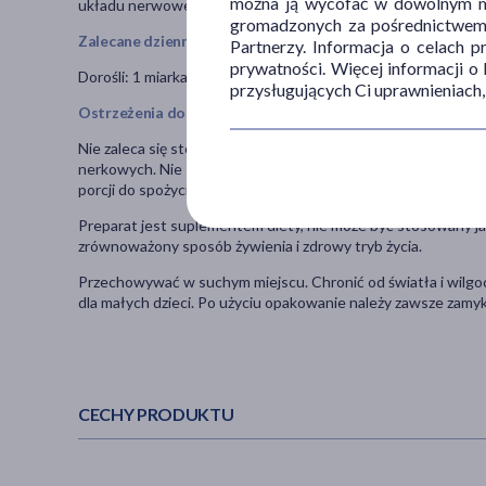
można ją wycofać w dowolnym mo
układu nerwowego oraz przyczynia się do utrzymania prawid
gromadzonych za pośrednictwem s
Zalecane dzienne spożycie
Partnerzy. Informacja o celach 
prywatności. Więcej informacji o
Dorośli: 1 miarka (6 g) dziennie. Rozpuścić w 150 - 200 ml ci
przysługujących Ci uprawnieniach,
Ostrzeżenia dotyczące bezpieczeństwa
Nie zaleca się stosowania u osób chorujących na kamicę ner
nerkowych. Nie stosować w przypadku nadwrażliwości na któr
porcji do spożycia w ciągu dnia.
Preparat jest suplementem diety, nie może być stosowany jak
zrównoważony sposób żywienia i zdrowy tryb życia.
Przechowywać w suchym miejscu. Chronić od światła i wilg
dla małych dzieci. Po użyciu opakowanie należy zawsze zamyk
CECHY PRODUKTU