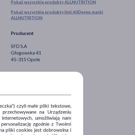
Pokaż wszystkie produkty ALLNUTRITION
Pokaż wszystkie produkty linii AllDeynn marki
ALLNUTRITION
Producent
SFD S.A
Głogowska 41
45-315 Opole
zka”) czyli małe pliki tekstowe,
u i przechowywane na Urządzeniu
 internetowych, umożliwiają nam
, personalizację zgodnie z Twoimi
a pliki cookies jest dobrowolna i