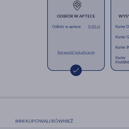
Allnutrition, ALLDEYNN CollaRose 
Allnutritio
ODBIÓR W APTECE
WYS
proszek, 300 g
proszek, 30
Odbiór w aptece
0,00 zł
Kurier 
131,99 zł
131,99 zł
Kurier 
Kurier 
Sprawdź lokalizację
Kurier
Zestaw 2x Allnutrition ALLDEYNN 
PHARM
strawberry, 300 g
263,98 zł
INNI KUPOWALI RÓWNIEŻ