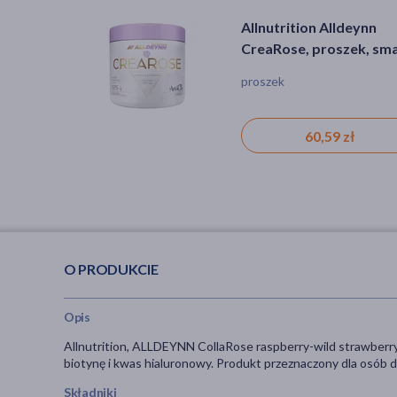
Activlab Pharma Kolag
Allnutrition, ALLDEYNN
Allnutrition Alldeynn
Beauty, smak malina-
CollaRose mango-pass
CreaRose, proszek, sm
truskawka, proszek, 20
fruit, proszek, 300 g
wiśnia-ananas, 225 g
proszek, skóra, nawilżenie,
proszek, zmarszczki, osłabio
proszek
elastyczność, jędrność, kola
paznokcie
131,99 zł
41,99 zł
60,59 zł
O PRODUKCIE
Opis
Allnutrition, ALLDEYNN CollaRose raspberry-wild strawberry
biotynę i kwas hialuronowy. Produkt przeznaczony dla osób d
Składniki