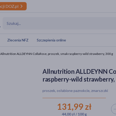
cji DOZ.pl
y
Zlecenia NFZ
Szczepienia online
Allnutrition ALLDEYNN CollaRose, proszek, smak raspberry-wild strawberry, 300 g
Allnutrition ALLDEYNN Col
raspberry-wild strawberry,
proszek, osłabione paznokcie, zmarszczki
131,99 zł
Wyb
44,00 zł / 100 g