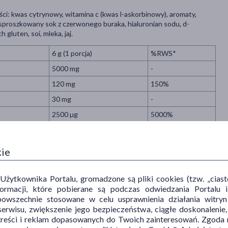
i: kwas cytrynowy, witamina c (kwas l-askorbinowy), aromaty,
, sproszkowany sok z czerwonego buraka, hialuronian sodu, d-
gluten, soi, mleka, jaj.
6 g (1 porcja)
%RWS*
5000 mg
-
120 mg
150%
30 mg
-
2500 µg
5000%
kie
ytkownika Portalu, gromadzone są pliki cookies (tzw. „ciastec
informacji, które pobierane są podczas odwiedzania Portal
powszechnie stosowane w celu usprawnienia działania witryn
enu w celu zapewnienia prawidłowego funkcjonowania skóry, kości,
erwisu, zwiększenie jego bezpieczeństwa, ciągłe doskonalenie
treści i reklam dopasowanych do Twoich zainteresowań. Zgoda n
abolizmu energetycznego, pomaga w prawidłowym funkcjonowaniu