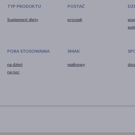
TYP PRODUKTU
POSTAĆ
DZ
Suplement diety
proszek
wsp
wzm
PORA STOSOWANIA
SMAK
SP
na dzień
malinowy
dou
na noc