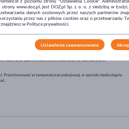
mencie z poziomu strony "Ustawienia Cookie". Administrat
łowego stanu skóry, włosów i błon śluzowych.
trony www.doz.pl, jest DOZ.pl Sp. z o. o. z siedzibą w Łodzi,
przetwarzania danych osobowych przez naszych partnerów znajd
 korzystaniu przez nas z plików cookies oraz o przetwarzaniu
epłej wody, odstawić do całkowitego rozpuszczenia.
 znajdziesz w Polityce prywatności.
kową oraz mających tendencję do tworzenia się kamieni
Ustawienia zaawansowane
Akcep
ykolwiek ze składników preparatu. Nie należy przekraczać zalecanej
o substytut (zamiennik) zróżnicowanej diety. Zalecany jest
oci. Przechowywać w temperaturze pokojowej, w sposób niedostępny
ać.