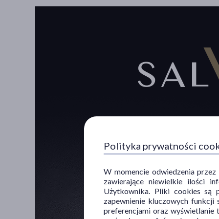
Polityka prywatności coo
W momencie odwiedzenia przez Uż
zawierające niewielkie ilości 
Użytkownika. Pliki cookies są 
zapewnienie kluczowych funkcji s
preferencjami oraz wyświetlanie 