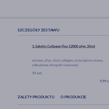
SZCZEGÓŁY ZESTAWU
1. Salvitis Collagen Flex 12000, płyn, 30 ml
zestaw, płyn, shot collagen, przeciążone stawy,
odbudowa chrząstki stawowej
15 szt.
9,99 z
ZALETY PRODUKTU
O PRODUKCIE