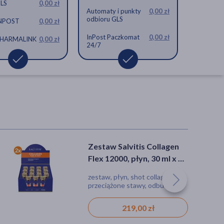
GLS
0,00 zł
Automaty i punkty
0,00 zł
odbioru GLS
INPOST
0,00 zł
, płyn, 30
gen Flex 12000, płyn, 30
alvitis Mix Collagen Flex, 15 szt. + Salvitis
, 15 szt.
InPost Paczkomat
0,00 zł
 PHARMALINK
0,00 zł
24/7
 zł
Zestaw Salvitis Collagen
Flex 12000, płyn, 30 ml x 30
szt.
zestaw, płyn, shot collagen,
przeciążone stawy, odbudowa
chrząstki stawowej
219,00 zł