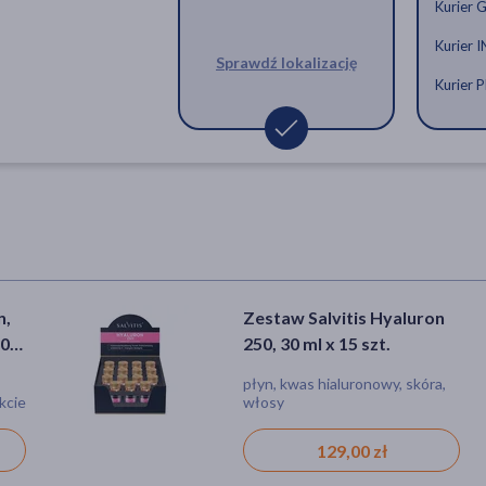
Kurier 
Kurier 
Zestaw Salvitis Collagen Flex 12000
Zestaw Salvitis Colla
Zestaw S
Sprawdź lokalizację
ml x 30 szt.
ml x 60 szt.
Collagen
Kurier
219,00 zł
399,00 zł
219,00
n,
Zestaw Salvitis Hyaluron
30
250, 30 ml x 15 szt.
płyn, kwas hialuronowy, skóra,
kcie
włosy
129,00 zł