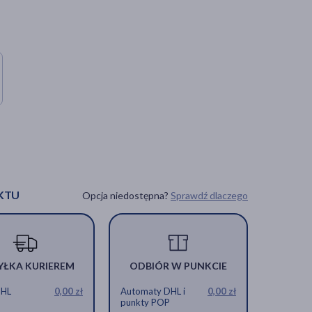
KTU
Opcja niedostępna?
Sprawdź dlaczego
YŁKA KURIEREM
ODBIÓR W PUNKCIE
DHL
0,00 zł
Automaty DHL i
0,00 zł
punkty POP