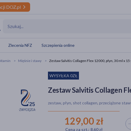
cji DOZ.pl
y
Zlecenia NFZ
Szczepienia online
itamin
Mięśnie i stawy
Zestaw Salvitis Collagen Flex 12000, płyn, 30 ml x 15 
WYSYŁKA 0ZŁ
Zestaw Salvitis Collagen Fle
zestaw, płyn, shot collagen, przeciążone sta
129,00 zł
Wyb
Cena za szt.: 8,60 zł