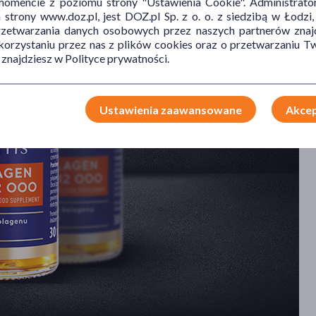
mencie z poziomu strony "Ustawienia Cookie". Administrat
trony www.doz.pl, jest DOZ.pl Sp. z o. o. z siedzibą w Łodzi,
przetwarzania danych osobowych przez naszych partnerów znajd
 korzystaniu przez nas z plików cookies oraz o przetwarzaniu
 znajdziesz w Polityce prywatności.
Ustawienia zaawansowane
Akcep