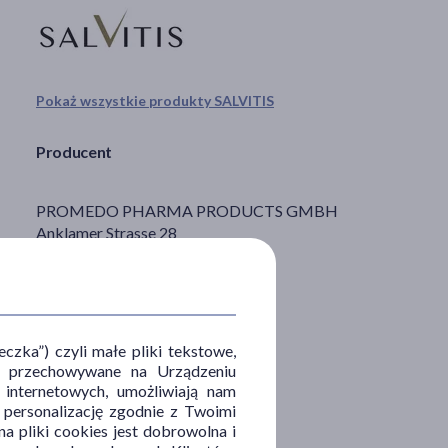
Pokaż wszystkie produkty SALVITIS
Producent
PROMEDO PHARMA PRODUCTS GMBH
Anklamer Strasse 28
10115 Berlin
zka”) czyli małe pliki tekstowe,
u i przechowywane na Urządzeniu
 internetowych, umożliwiają nam
, personalizację zgodnie z Twoimi
a pliki cookies jest dobrowolna i