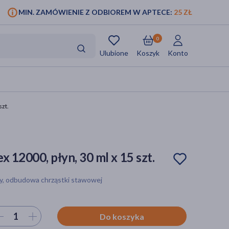
MIN. ZAMÓWIENIE Z ODBIOREM W APTECE:
25 ZŁ
0
Ulubione
Koszyk
Konto
szt.
x 12000, płyn, 30 ml x 15 szt.
wy, odbudowa chrząstki stawowej
ierz ilość
Do koszyka