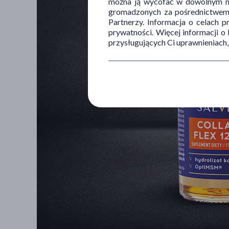
można ją wycofać w dowolnym mo
gromadzonych za pośrednictwem s
Partnerzy. Informacja o celach 
prywatności. Więcej informacji o
przysługujących Ci uprawnieniach,