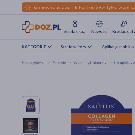
Darmowa dostawa z InPost od 39 zł tylko w aplika
Strefa okazji
Nowości
Krótkie dat
KATEGORIE
Strefa wiedzy
Aplikacja mobilna
Strona główna
Zdrowie
Witaminy i minerały
Kompleksy w