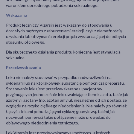
warunkiem uprzedniego pobudzenia seksualnego.
Wskazania
Produkt leczniczy Vizarsin jest wskazany do stosowania u
dorosłych mężczyzn z zaburzeniami erekcji, czyli z niemożnością
uzyskania lub utrzymania erekcji prącia wystarczającej do odbycia
stosunku płciowego.
Dla skutecznego działania produktu konieczna jest stymulacja
seksualna.
Przeciwwskazania
Leku nie należy stosować w przypadku nadwrażliwości na
syldenafil lub na którąkolwiek substancję pomocniczą preparatu.
Stosowanie leku jest przeciwwskazane u pacjentów
przyjmujących jednocześnie leki uwalniające tlenek azotu, takie jak
azotyny i azotany (np. azotan amylu), niezależnie od ich postaci, ze
względu na ryzyko ciężkiego niedociśnienia. Nie należy go również
łączyć z lekami pobudzającymi cyklazę guanylową, takimi jak
riocyguat, ponieważ takie połączenie może prowadzić do
objawowego niedociśnienia tętniczego.
Lek Vizarsin jest przeciwwskazany u mężczyzn, u których