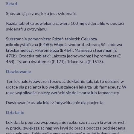
Skład
Substancją czynną leku jest syldenafil.
Każda tabletka powlekana zawiera 100 mg syldenafilu w postaci
syldenafilu cytrynianu.
Substancje pomocnicze: Rdzeń tabletki: Celuloza
mikrokrystaliczna (E 460); Wapnia wodorofosforan; Sól sodowa
kroskarmelozy; Hypromeloza (E 464); Magnezu stearynian (E
470b). Otoczka tabletki: Laktoza jednowodna; Hypromeloza (E
464); Tytanu dwutlenek (E 171); Triacetyna (E 1518).
Dawkowanie
Ten lek należy zawsze stosować dokładnie tak, jak to opisano w
ulotce dla pacjenta lub według zaleceń lekarza lub farmaceuty. W
razie wątpliwości należy zwrócić się do lekarza lub farmaceuty.
Dawkowanie ustala lekarz indywidualnie dla pacjenta.
Działanie
Lek działa poprzez wspomaganie rozkurczu naczyń krwionośnych
w prąciu, zwiększając napływ krwi do prącia podczas podniecenia
seksualnego. Syldenafil pomaga osiągnąć wzwód jedynie pod