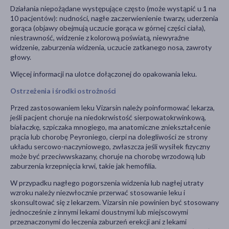
Działania niepożądane występujące często (może wystąpić u 1 na
10 pacjentów): nudności, nagłe zaczerwienienie twarzy, uderzenia
gorąca (objawy obejmują uczucie gorąca w górnej części ciała),
niestrawność, widzenie z kolorową poświatą, niewyraźne
widzenie, zaburzenia widzenia, uczucie zatkanego nosa, zawroty
głowy.
Więcej informacji na ulotce dołączonej do opakowania leku.
Ostrzeżenia i środki ostrożności
Przed zastosowaniem leku Vizarsin należy poinformować lekarza,
jeśli pacjent choruje na niedokrwistość sierpowatokrwinkową,
białaczkę, szpiczaka mnogiego, ma anatomiczne zniekształcenie
prącia lub chorobę Peyroniego, cierpi na dolegliwości ze strony
układu sercowo-naczyniowego, zwłaszcza jeśli wysiłek fizyczny
może być przeciwwskazany, choruje na chorobę wrzodową lub
zaburzenia krzepnięcia krwi, takie jak hemofilia.
W przypadku nagłego pogorszenia widzenia lub nagłej utraty
wzroku należy niezwłocznie przerwać stosowanie leku i
skonsultować się z lekarzem. Vizarsin nie powinien być stosowany
jednocześnie z innymi lekami doustnymi lub miejscowymi
przeznaczonymi do leczenia zaburzeń erekcji ani z lekami