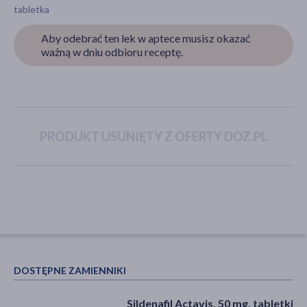
tabletka
Aby odebrać ten lek w aptece musisz okazać
ważną w dniu odbioru receptę.
akijażu
Hit
PRODUKT USUNIĘTY Z OFERTY DOZ.PL
DOSTĘPNE ZAMIENNIKI
Sildenafil Actavis, 50 mg, tabletki