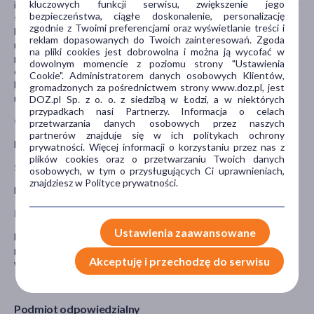
kluczowych funkcji serwisu, zwiększenie jego
inhibitorów proteazy, używane w terapii zakażeń wirusem HIV – w
bezpieczeństwa, ciągłe doskonalenie, personalizację
tym przypadku leczenie należy rozpocząć od najmniejszej dawki
zgodnie z Twoimi preferencjami oraz wyświetlanie treści i
leku (25 mg); leki alfa-adrenolityczne stosowane w leczeniu
reklam dopasowanych do Twoich zainteresowań. Zgoda
nadciśnienia tętniczego lub przerostu gruczołu krokowego –
na pliki cookies jest dobrowolna i można ją wycofać w
ponieważ mogą powodować zawroty głowy, spadek ciśnienia i
dowolnym momencie z poziomu strony "Ustawienia
omdlenia, zwłaszcza przy wstawaniu. W przypadku leczenia tymi
Cookie". Administratorem danych osobowych Klientów,
lekami lekarz może zalecić dostosowanie dawki Vizarsinu i
gromadzonych za pośrednictwem strony www.doz.pl, jest
monitorować stan pacjenta podczas jego przyjmowania.
DOZ.pl Sp. z o. o. z siedzibą w Łodzi, a w niektórych
przypadkach nasi Partnerzy. Informacja o celach
Ciąża i karmienie piersią
przetwarzania danych osobowych przez naszych
partnerów znajduje się w ich politykach ochrony
Lek Vizarsin nie jest przeznaczony do stosowania przez kobiety.
prywatności. Więcej informacji o korzystaniu przez nas z
plików cookies oraz o przetwarzaniu Twoich danych
Stosowanie leku u dzieci i młodzieży
osobowych, w tym o przysługujących Ci uprawnieniach,
znajdziesz w Polityce prywatności.
Leku Vizarsin nie należy stosować u osób w wieku poniżej 18 lat.
Prowadzenie pojazdów i obsługa maszyn
Ustawienia zaawansowane
Lek może wywierać niewielki wpływ na zdolność prowadzenia
pojazdów i obsługiwania maszyn (zawroty głowy, zaburzenia
Akceptuję i przechodzę do serwisu
widzenia).
Podmiot odpowiedzialny