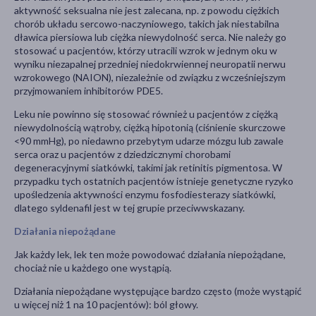
aktywność seksualna nie jest zalecana, np. z powodu ciężkich
chorób układu sercowo-naczyniowego, takich jak niestabilna
dławica piersiowa lub ciężka niewydolność serca. Nie należy go
stosować u pacjentów, którzy utracili wzrok w jednym oku w
wyniku niezapalnej przedniej niedokrwiennej neuropatii nerwu
wzrokowego (NAION), niezależnie od związku z wcześniejszym
przyjmowaniem inhibitorów PDE5.
Leku nie powinno się stosować również u pacjentów z ciężką
niewydolnością wątroby, ciężką hipotonią (ciśnienie skurczowe
<90 mmHg), po niedawno przebytym udarze mózgu lub zawale
serca oraz u pacjentów z dziedzicznymi chorobami
degeneracyjnymi siatkówki, takimi jak retinitis pigmentosa. W
przypadku tych ostatnich pacjentów istnieje genetyczne ryzyko
upośledzenia aktywności enzymu fosfodiesterazy siatkówki,
dlatego syldenafil jest w tej grupie przeciwwskazany.
Działania niepożądane
Jak każdy lek, lek ten może powodować działania niepożądane,
chociaż nie u każdego one wystąpią.
Działania niepożądane występujące bardzo często (może wystąpić
u więcej niż 1 na 10 pacjentów): ból głowy.