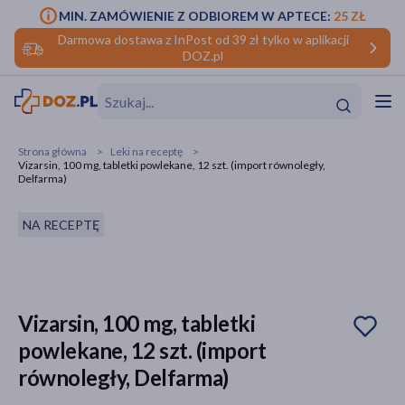
MIN. ZAMÓWIENIE Z ODBIOREM W APTECE:
25 ZŁ
Darmowa dostawa z InPost od 39 zł tylko w aplikacji
DOZ.pl
w
Hit
Hit
Strona główna
Leki na receptę
Vizarsin, 100 mg, tabletki powlekane, 12 szt. (import równoległy,
ofory
Delfarma)
do makijażu
dzieci
ść
Hit
Hit
NA RECEPTĘ
ące
rmową
kijażu
ść
Hit
Vizarsin, 100 mg, tabletki
powlekane, 12 szt. (import
w
Hit
Hit
równoległy, Delfarma)
ść
Hit