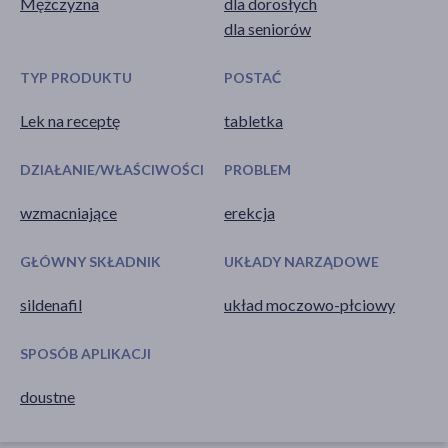
Mężczyzna
dla dorosłych
dla seniorów
TYP PRODUKTU
POSTAĆ
Lek na receptę
tabletka
DZIAŁANIE/WŁAŚCIWOŚCI
PROBLEM
wzmacniające
erekcja
GŁÓWNY SKŁADNIK
UKŁADY NARZĄDOWE
sildenafil
układ moczowo-płciowy
SPOSÓB APLIKACJI
doustne