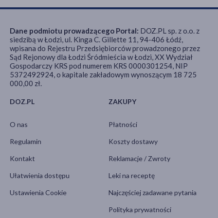
Dane podmiotu prowadzącego Portal:
DOZ.PL sp. z o.o. z
siedzibą w Łodzi, ul. Kinga C. Gillette 11, 94-406 Łódź,
wpisana do Rejestru Przedsiębiorców prowadzonego przez
Sąd Rejonowy dla Łodzi Śródmieścia w Łodzi, XX Wydział
Gospodarczy KRS pod numerem KRS 0000301254, NIP
5372492924, o kapitale zakładowym wynoszącym 18 725
000,00 zł.
DOZ.PL
ZAKUPY
O nas
Płatności
Regulamin
Koszty dostawy
Kontakt
Reklamacje / Zwroty
Ułatwienia dostępu
Leki na receptę
Ustawienia Cookie
Najczęściej zadawane pytania
Polityka prywatności