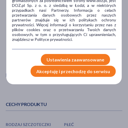
gromadzonych za pośrednictwem strony www.doz.pl, jest
Zasilanie: Akumulator
DOZ.pl Sp. z o. o. z siedzibą w Łodzi, a w niektórych
Skład zestawu: 1 szczoteczka, 2 końcówki, 1 baza ładująca
przypadkach nasi Partnerzy. Informacja o celach
USB, instrukcja obsługi
przetwarzania danych osobowych przez naszych
Rodzaj szczoteczki: soniczna
partnerów znajduje się w ich politykach ochrony
Ilość drgań / ruchów na minutę: 82000
prywatności. Więcej informacji o korzystaniu przez nas z
Czas pracy: 45 dni
plików cookies oraz o przetwarzaniu Twoich danych
osobowych, w tym o przysługujących Ci uprawnieniach,
Stawka podatku: VAT 23%
znajdziesz w Polityce prywatności.
Ustawienia zaawansowane
Akceptuję i przechodzę do serwisu
Pokaż wszystkie produkty VITAMMY
CECHY PRODUKTU
RODZAJ SZCZOTECZKI
PŁEĆ