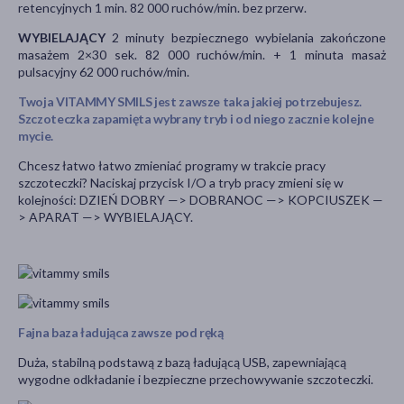
retencyjnych 1 min. 82 000 ruchów/min. bez przerw.
WYBIELAJĄCY
2 minuty bezpiecznego wybielania zakończone
masażem 2×30 sek. 82 000 ruchów/min. + 1 minuta masaż
pulsacyjny 62 000 ruchów/min.
Twoja VITAMMY SMILS jest zawsze taka jakiej potrzebujesz.
Szczoteczka zapamięta wybrany tryb i od niego zacznie kolejne
mycie.
Chcesz łatwo łatwo zmieniać programy w trakcie pracy
szczoteczki? Naciskaj przycisk I/O a tryb pracy zmieni się w
kolejności: DZIEŃ DOBRY —> DOBRANOC —> KOPCIUSZEK —
> APARAT —> WYBIELAJĄCY.
Fajna baza ładująca zawsze pod ręką
Duża, stabilną podstawą z bazą ładującą USB, zapewniającą
wygodne odkładanie i bezpieczne przechowywanie szczoteczki.