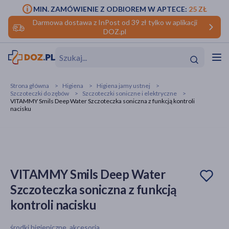
MIN. ZAMÓWIENIE Z ODBIOREM W APTECE:
25 ZŁ
Darmowa dostawa z InPost od 39 zł tylko w aplikacji
DOZ.pl
w
Hit
Hit
Strona główna
Higiena
Higiena jamy ustnej
Szczoteczki do zębów
Szczoteczki soniczne i elektryczne
ofory
VITAMMY Smils Deep Water Szczoteczka soniczna z funkcją kontroli
nacisku
do makijażu
dzieci
ść
Hit
Hit
ące
rmową
kijażu
VITAMMY Smils Deep Water
ść
Hit
Szczoteczka soniczna z funkcją
w
Hit
Hit
kontroli nacisku
ść
Hit
środki higieniczne, akcesoria