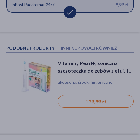
InPost Paczkomat 24/7
9,99 zł
PODOBNE PRODUKTY
INNI KUPOWALI RÓWNIEŻ
Vitammy Pearl+, soniczna
DOZ Daily, szczoteczka do
szczoteczka do zębów z etui, 1
zębów, soft/miękka, 3 szt.
szt.
akcesoria, środki higieniczne
akcesoria
139,99 zł
19,99 zł