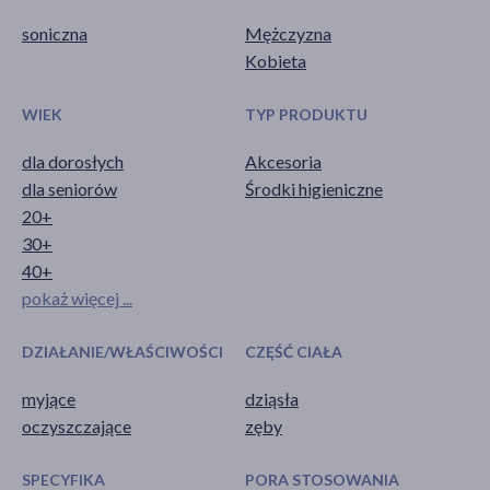
soniczna
Mężczyzna
Kobieta
WIEK
TYP PRODUKTU
dla dorosłych
Akcesoria
dla seniorów
Środki higieniczne
20+
30+
40+
pokaż więcej ...
DZIAŁANIE/WŁAŚCIWOŚCI
CZĘŚĆ CIAŁA
myjące
dziąsła
oczyszczające
zęby
SPECYFIKA
PORA STOSOWANIA