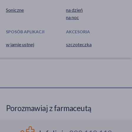
Soniczne
na dzień
na noc
SPOSÓB APLIKACJI
AKCESORIA
w jamie ustnej
szczoteczka
Porozmawiaj z farmaceutą