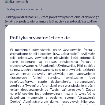
Idealny nacisk szczoteczki
Funkcją kontroli nacisku, która poprzez wyświetlenie czerwonego
światła w podstawie, alarmuje jeśli nacisk szczoteczki na szkliwo
zębów jest zbyt silny.
Polityka prywatności cookie
Kiedy zmienić końcówkę?
Stopniowo odbarwiające się włókna główki wskazującymi na
W momencie odwiedzenia przez Użytkownika Portalu,
stopień zużycia i konieczność zmiany główki.
gromadzone są pliki cookies (tzw. „ciasteczka”) czyli małe
pliki tekstowe, zawierające niewielkie ilości informacji,
które pobierane są podczas odwiedzania Portalu i
przechowywane na Urządzeniu Użytkownika. Pliki cookies
Myj zęby nawet gdy jeszcze nie otworzyłeś oczu
są powszechnie stosowane w celu usprawnienia działania
witryn internetowych, umożliwiają nam zapewnienie
Duży silikonowy przycisk ułatwia obsługę. Nawet pod prysznicem
kluczowych funkcji serwisu, zwiększenie jego
łatwo zmienisz tryb szczotkowania.
bezpieczeństwa, ciągłe doskonalenie, personalizację
zgodnie z Twoimi preferencjami oraz wyświetlanie treści i
SKU: TOW017082
reklam dopasowanych do Twoich zainteresowań. Zgoda
Kod EAN: 5901793643830
na pliki cookies jest dobrowolna i można ją wycofać w
dowolnym momencie z poziomu strony "Ustawienia
Grupa produktów: Szczoteczki soniczne
Cookie". Administratorem danych osobowych Klientów,
Kolor: morski