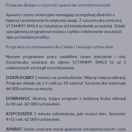
Program dbający o czystość aparatów ortodontycznych
Aparaty i szyny retencyjne wymagają szczególnej dbałości o
higienę i poświęcenia im większej uwagi. Z szczoteczką soniczną
VITAMMY SMILS to łatwiejsze niż kiedykolwiek wcześniej . Dzięki
specjalnemu programowi możesz szybko i efektywnie wyczyścić
zęby po każdym posiłku.
Programy szczotkowania dla Ciebie i twojego rytmu dnia
Naszym programom pracy nadaliśmy nowe znaczenie i rolę.
Szczoteczka soniczna do zębów VITAMMY SMILS to aż 5
unikatowych strategii szczotkowania:
DZIEŃ DOBRY
2 minuty na przebudzenie. Więcej i więcej wibracji.
Program składa się z 4 cykli po 30 sekund. Szczoteczka wykonuje
64 000 ruchów na minutę.
DOBRANOC
dłuższy, kojący program z mniejszą liczbą wibracji
6×30 sek. 62 000 ruchów/min.
KOPCIUSZEK
1 minuta odświeżania, gdy musisz biec. Sprytnie!
4×15 sek. 62 000 ruchów/min.
APARAT
łatwe soniczne mycie aparatów ortodontycznych i szyn