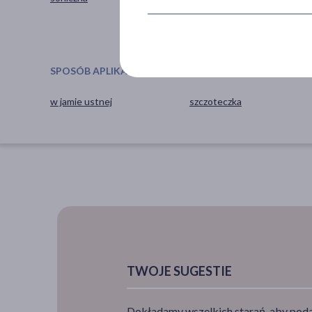
Kobieta
SPOSÓB APLIKACJI
AKCESORIA
w jamie ustnej
szczoteczka
TWOJE SUGESTIE
Dokładamy wszelkich starań, aby podan