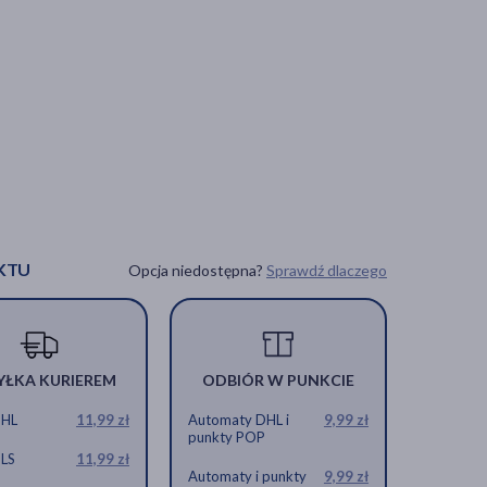
KTU
Opcja niedostępna?
Sprawdź dlaczego
YŁKA KURIEREM
ODBIÓR W PUNKCIE
DHL
11,99 zł
Automaty DHL i
9,99 zł
punkty POP
GLS
11,99 zł
Automaty i punkty
9,99 zł
a dla dzieci
eczka soniczna dla dzieci