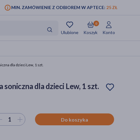
MIN. ZAMÓWIENIE Z ODBIOREM W APTECE:
25 ZŁ
0
Ulubione
Koszyk
Konto
zna dla dzieci Lew, 1 szt.
soniczna dla dzieci Lew, 1 szt.
ierz ilość
Do koszyka