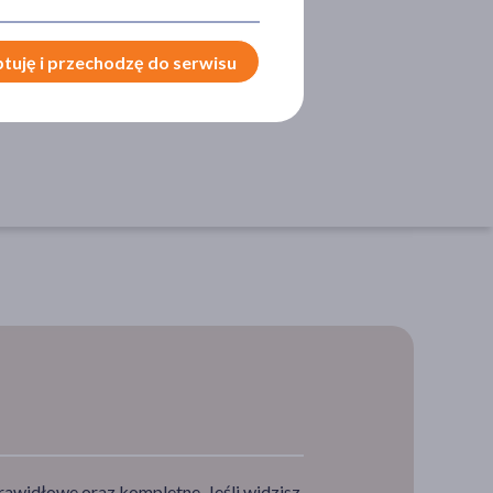
y
tuję i przechodzę do serwisu
rawidłowe oraz kompletne. Jeśli widzisz