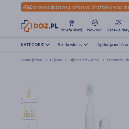
Darmowa dostawa z InPost od 39 zł tylko w aplika
Strefa okazji
Nowości
Krótkie dat
KATEGORIE
Strefa wiedzy
Aplikacja mobilna
Strona główna
Higiena
Higiena jamy ustnej
Szczoteczki d