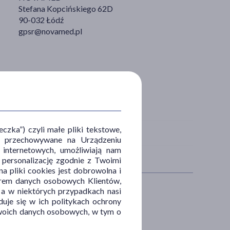
Stefana Kopcińskiego 62D
90-032 Łódź
gpsr@novamed.pl
zka”) czyli małe pliki tekstowe,
u i przechowywane na Urządzeniu
 internetowych, umożliwiają nam
, personalizację zgodnie z Twoimi
a pliki cookies jest dobrowolna i
orem danych osobowych Klientów,
 a w niektórych przypadkach nasi
uje się w ich politykach ochrony
ŚĆ CIAŁA
SPECYFIKA
 Twoich danych osobowych, w tym o
a ustna
Soniczne