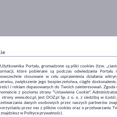
 formowanie się kamienia nazębnego, zapewniając skuteczne
kie
ez dzieci powyżej 3. roku życia.
ytkownika Portalu, gromadzone są pliki cookies (tzw. „ciastec
informacji, które pobierane są podczas odwiedzania Portal
powszechnie stosowane w celu usprawnienia działania witryn
erwisu, zwiększenie jego bezpieczeństwa, ciągłe doskonalenie
treści i reklam dopasowanych do Twoich zainteresowań. Zgoda n
mencie z poziomu strony "Ustawienia Cookie". Administrat
trony www.doz.pl, jest DOZ.pl Sp. z o. o. z siedzibą w Łodzi,
przetwarzania danych osobowych przez naszych partnerów znajd
WIEK
TYP PRODUKTU
CZĘ
 korzystaniu przez nas z plików cookies oraz o przetwarzaniu
 znajdziesz w Polityce prywatności.
dla dzieci
Akcesoria
jam