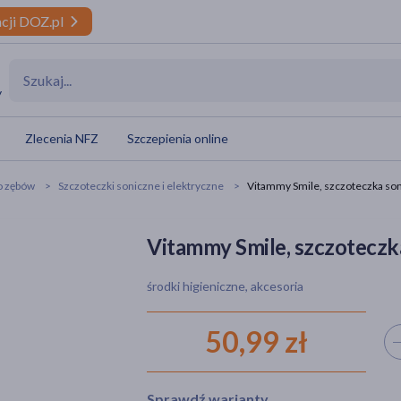
cji DOZ.pl
y
Zlecenia NFZ
Szczepienia online
o zębów
Szczoteczki soniczne i elektryczne
Vitammy Smile, szczoteczka sonic
Vitammy Smile, szczoteczka 
środki higieniczne, akcesoria
50,99 zł
Wyb
Sprawdź warianty