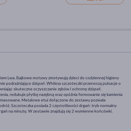
azkiem Lwa. Bajkowe motywy zmotywują dzieci do codziennej higieny
 nie podrażniające dziąseł. Włókna szczoteczki przenoszą pulsacje o
wniając skuteczne oczyszczanie zębów i ochronę dziąseł.
enia, redukuje płytkę nazębną oraz opóźnia formowanie się kamienia
wymasowane. Metalowe etui dołączone do zestawu pozwala
odróż. Szczoteczka posiada 2 częstotliwości drgań: tryb normalny
rgań na minutę. W zestawie znajdują się 2 wymienne końcówki.