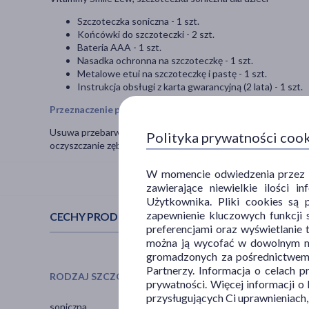
Szczoteczka soniczna - 1 szt.
Końcówki do szczoteczki - 2 szt.
Bateria AAA - 1 szt.
Nasadka ochronna na szczoteczkę - 1 szt.
Metalowe etui na szczoteczkę i pastę - 1 szt.
Instrukcja obsługi z karta gwarancyjną (2 lata) - 1 szt.
Przeznaczenie produktu
Usuwa przebarwienia, redukuje płytkę nazębną oraz opóźnia
Polityka prywatności coo
oczyszczanie zębów i ochronę dziąseł. Może być stosowany prz
W momencie odwiedzenia przez Uż
zawierające niewielkie ilości 
Użytkownika. Pliki cookies są 
zapewnienie kluczowych funkcji s
CECHY PRODUKTU
preferencjami oraz wyświetlanie 
można ją wycofać w dowolnym mo
gromadzonych za pośrednictwem s
Partnerzy. Informacja o celach 
RODZAJ SZCZOTECZKI
PŁEĆ
prywatności. Więcej informacji o
przysługujących Ci uprawnieniach,
soniczna
Mężczyzna