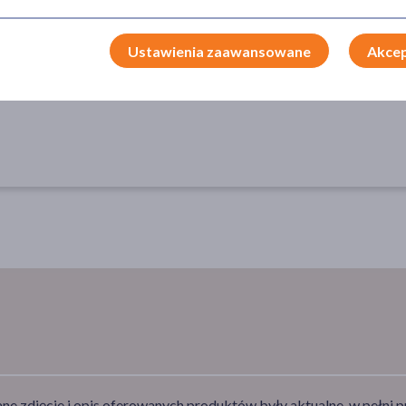
Środki higieniczne
zęb
Ustawienia zaawansowane
Akcep
e zdjęcie i opis oferowanych produktów były aktualne, w pełni p