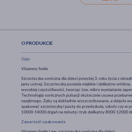
O PRODUKCIE
Opis
Vitammy Smile
Szczoteczka soniczna dla dzieci powyżej 3. roku życia z obr
jamy ustnej. Szczoteczka posiada miękkie i delikatne włókna,
wysokiej częstotliwości, tworząc tzw. mikro wymiatanie zape
Technologia sonicznych pulsacji skutecznie usuwa przebarwi
nazębnego. Zęby są dokładnie wyszczotkowane, a dziąsła 
spakować szczoteczkę i pastę do przedszkola, szkoły czy w p
10000-14000 drgań na minutę i tryb delikatny 8000-12000 d
Zawartość opakowania
Vitammy Smile Lew, szczoteczka soniczna dla dzieci