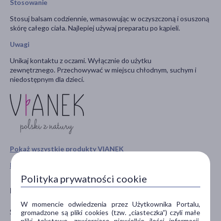
Stosowanie
Stosuj balsam codziennie, wmasowując w oczyszczoną i osuszoną
skórę całego ciała. Najlepiej używaj preparatu po kąpieli.
Uwagi
Unikaj kontaktu z oczami. Wyłącznie do użytku
zewnętrznego. Przechowywać w miejscu chłodnym, suchym i
niedostępnym dla dzieci.
Pokaż wszystkie produkty VIANEK
Pokaż wszystkie produkty linii Hero marki Vianek
Polityka prywatności cookie
Producent
W momencie odwiedzenia przez Użytkownika Portalu,
SYLVECO sp. z o.o.
gromadzone są pliki cookies (tzw. „ciasteczka”) czyli małe
pliki tekstowe, zawierające niewielkie ilości informacji,