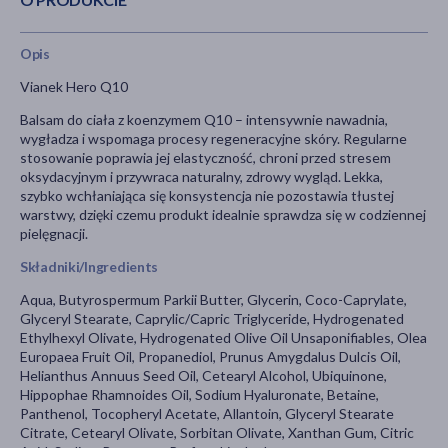
Opis
Vianek Hero Q10
Balsam do ciała z koenzymem Q10 – intensywnie nawadnia,
wygładza i wspomaga procesy regeneracyjne skóry. Regularne
stosowanie poprawia jej elastyczność, chroni przed stresem
oksydacyjnym i przywraca naturalny, zdrowy wygląd. Lekka,
szybko wchłaniająca się konsystencja nie pozostawia tłustej
warstwy, dzięki czemu produkt idealnie sprawdza się w codziennej
pielęgnacji.
Składniki/Ingredients
Aqua, Butyrospermum Parkii Butter, Glycerin, Coco-Caprylate,
Glyceryl Stearate, Caprylic/Capric Triglyceride, Hydrogenated
Ethylhexyl Olivate, Hydrogenated Olive Oil Unsaponifiables, Olea
Europaea Fruit Oil, Propanediol, Prunus Amygdalus Dulcis Oil,
Helianthus Annuus Seed Oil, Cetearyl Alcohol, Ubiquinone,
Hippophae Rhamnoides Oil, Sodium Hyaluronate, Betaine,
Panthenol, Tocopheryl Acetate, Allantoin, Glyceryl Stearate
Citrate, Cetearyl Olivate, Sorbitan Olivate, Xanthan Gum, Citric