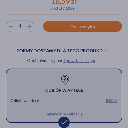
16,59 zł
5,53 zł / 100 ml
akijażu
Wybierz ilość
Do koszyka
FORMY DOSTAWY DLA TEGO PRODUKTU
Hit
Opcja niedostępna?
Sprawdź dlaczego
ODBIÓR W APTECE
Odbiór w aptece
0,00 zł
Sprawdź lokalizację