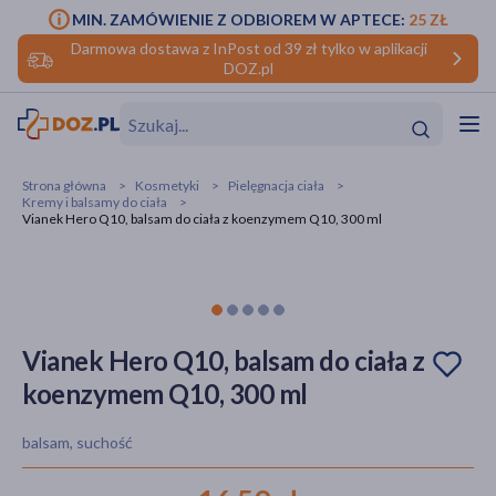
MIN. ZAMÓWIENIE Z ODBIOREM W APTECE:
25 ZŁ
Darmowa dostawa z InPost od 39 zł tylko w aplikacji
DOZ.pl
w
Hit
Hit
Strona główna
Kosmetyki
Pielęgnacja ciała
Kremy i balsamy do ciała
ofory
Vianek Hero Q10, balsam do ciała z koenzymem Q10, 300 ml
do makijażu
dzieci
ść
Hit
Hit
ące
rmową
kijażu
Vianek Hero Q10, balsam do ciała z
ść
Hit
koenzymem Q10, 300 ml
w
Hit
Hit
balsam, suchość
ść
Hit