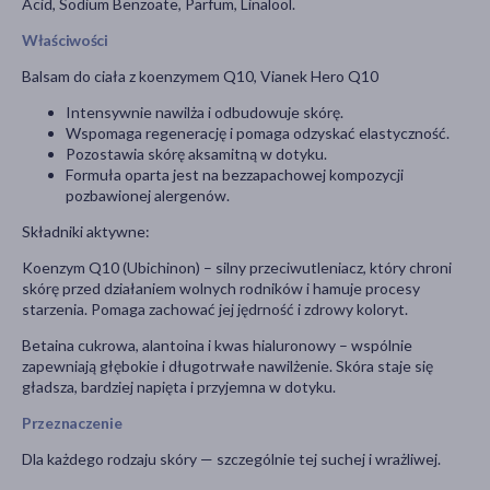
Acid, Sodium Benzoate, Parfum, Linalool.
Właściwości
Balsam do ciała z koenzymem Q10, Vianek Hero Q10
Intensywnie nawilża i odbudowuje skórę.
Wspomaga regenerację i pomaga odzyskać elastyczność.
Pozostawia skórę aksamitną w dotyku.
Formuła oparta jest na bezzapachowej kompozycji
pozbawionej alergenów.
Składniki aktywne:
Koenzym Q10 (Ubichinon) – silny przeciwutleniacz, który chroni
skórę przed działaniem wolnych rodników i hamuje procesy
starzenia. Pomaga zachować jej jędrność i zdrowy koloryt.
Betaina cukrowa, alantoina i kwas hialuronowy – wspólnie
zapewniają głębokie i długotrwałe nawilżenie. Skóra staje się
gładsza, bardziej napięta i przyjemna w dotyku.
Przeznaczenie
Dla każdego rodzaju skóry — szczególnie tej suchej i wrażliwej.