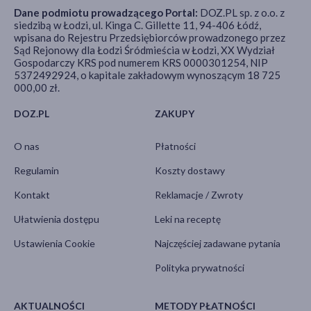
Dane podmiotu prowadzącego Portal:
DOZ.PL sp. z o.o. z
siedzibą w Łodzi, ul. Kinga C. Gillette 11, 94-406 Łódź,
wpisana do Rejestru Przedsiębiorców prowadzonego przez
Sąd Rejonowy dla Łodzi Śródmieścia w Łodzi, XX Wydział
Gospodarczy KRS pod numerem KRS 0000301254, NIP
5372492924, o kapitale zakładowym wynoszącym 18 725
000,00 zł.
DOZ.PL
ZAKUPY
O nas
Płatności
Regulamin
Koszty dostawy
Kontakt
Reklamacje / Zwroty
Ułatwienia dostępu
Leki na receptę
Ustawienia Cookie
Najczęściej zadawane pytania
Polityka prywatności
AKTUALNOŚCI
METODY PŁATNOŚCI