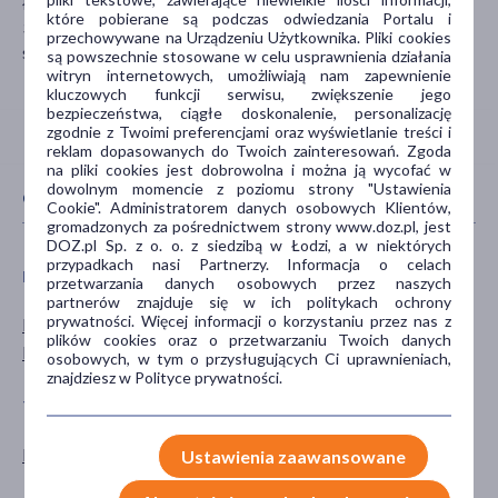
Łąka 260F
które pobierane są podczas odwiedzania Portalu i
36-004 Łąka
przechowywane na Urządzeniu Użytkownika. Pliki cookies
sklep@sylveco.pl
są powszechnie stosowane w celu usprawnienia działania
witryn internetowych, umożliwiają nam zapewnienie
kluczowych funkcji serwisu, zwiększenie jego
bezpieczeństwa, ciągłe doskonalenie, personalizację
zgodnie z Twoimi preferencjami oraz wyświetlanie treści i
reklam dopasowanych do Twoich zainteresowań. Zgoda
na pliki cookies jest dobrowolna i można ją wycofać w
dowolnym momencie z poziomu strony "Ustawienia
CECHY PRODUKTU
Cookie". Administratorem danych osobowych Klientów,
gromadzonych za pośrednictwem strony www.doz.pl, jest
DOZ.pl Sp. z o. o. z siedzibą w Łodzi, a w niektórych
przypadkach nasi Partnerzy. Informacja o celach
PŁEĆ
WIEK
przetwarzania danych osobowych przez naszych
partnerów znajduje się w ich politykach ochrony
prywatności. Więcej informacji o korzystaniu przez nas z
Mężczyzna
dla dorosłych
plików cookies oraz o przetwarzaniu Twoich danych
Kobieta
osobowych, w tym o przysługujących Ci uprawnieniach,
znajdziesz w Polityce prywatności.
TYP PRODUKTU
POSTAĆ
Kosmetyk
balsam
Ustawienia zaawansowane