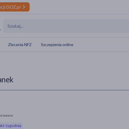
cji DOZ.pl
y
Zlecenia NFZ
Szczepienia online
anek
orowane
kt tygodnia