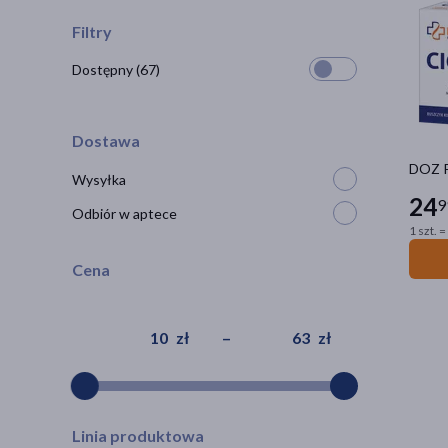
Filtry
Dostępny
(67)
Dostawa
DOZ P
Wysyłka
24
9
Odbiór w aptece
1 szt. =
Cena
zł
–
zł
Linia produktowa