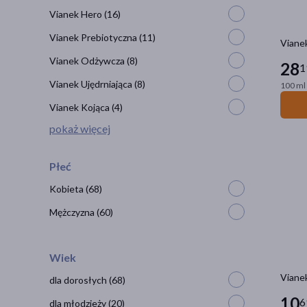
Vianek Hero
(16)
Vianek Prebiotyczna
(11)
Vianek
Vianek Odżywcza
(8)
28
1
Vianek Ujędrniająca
(8)
100 ml 
Vianek Kojąca
(4)
pokaż więcej
Płeć
Kobieta
(68)
Mężczyzna
(60)
Wiek
Vianek
dla dorosłych
(68)
10
6
dla młodzieży
(20)