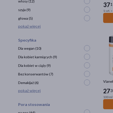
włosy
(12)
37
1
szyja
(9)
1 szt. =
głowa
(5)
pokaż więcej
Specyfika
Dla wegan
(10)
Dla kobiet karmiących
(9)
Dla kobiet w ciąży
(9)
Bez konserwantów
(7)
Vianek
Demakijaż
(6)
27
pokaż więcej
3
100 ml 
Pora stosowania
na noc
(64)