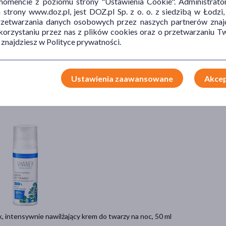
mencie z poziomu strony "Ustawienia Cookie". Administrat
trony www.doz.pl, jest DOZ.pl Sp. z o. o. z siedzibą w Łodzi,
przetwarzania danych osobowych przez naszych partnerów znajd
 korzystaniu przez nas z plików cookies oraz o przetwarzaniu
 znajdziesz w Polityce prywatności.
, prebiotyczny żel do mycia twarzy z kwasem salicylowym, 300 ml
9 zł
= 5,50 zł
Ustawienia zaawansowane
Akcep
Do koszyka
, intensywnie nawilżający krem do twarzy na noc, 50 ml