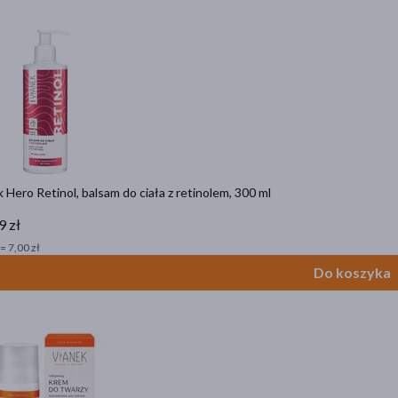
 Hero Retinol, balsam do ciała z retinolem, 300 ml
9 zł
= 7,00 zł
Do koszyka