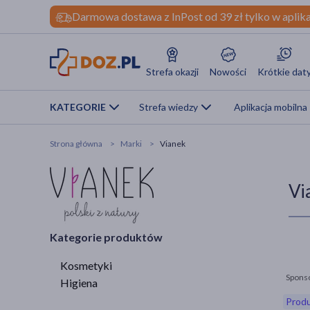
Darmowa dostawa z InPost od 39 zł tylko w aplika
Strefa okazji
Nowości
Krótkie dat
KATEGORIE
Strefa wiedzy
Aplikacja mobilna
Strona główna
Marki
Vianek
Vi
Kategorie produktów
Kosmetyki
Spons
Higiena
Produ