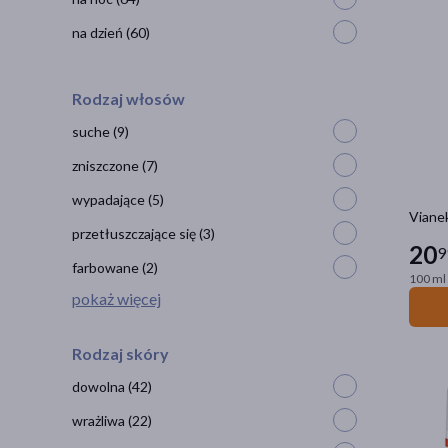
na dzień
(60)
Rodzaj włosów
suche
(9)
zniszczone
(7)
wypadające
(5)
Vianek
przetłuszczające się
(3)
20
9
farbowane
(2)
100 ml 
pokaż więcej
Rodzaj skóry
dowolna
(42)
wrażliwa
(22)