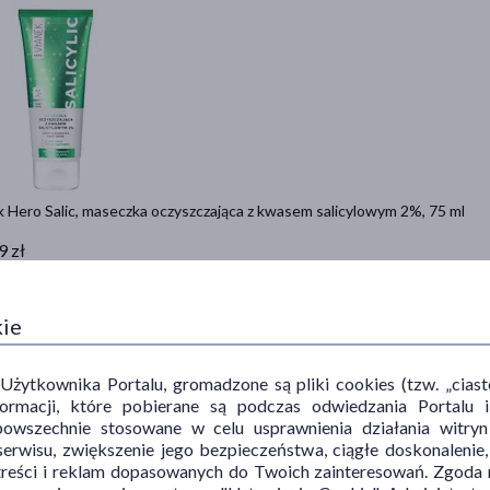
 Hero Salic, maseczka oczyszczająca z kwasem salicylowym 2%, 75 ml
9 zł
= 26,65 zł
Do koszyka
kie
ytkownika Portalu, gromadzone są pliki cookies (tzw. „ciastec
informacji, które pobierane są podczas odwiedzania Portal
powszechnie stosowane w celu usprawnienia działania witryn
erwisu, zwiększenie jego bezpieczeństwa, ciągłe doskonalenie
treści i reklam dopasowanych do Twoich zainteresowań. Zgoda n