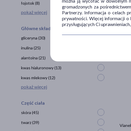
można ją wycofać w dowolnym mo
łojotok
(8)
gromadzonych za pośrednictwem s
pokaż więcej
Partnerzy. Informacja o celach 
prywatności. Więcej informacji o
przysługujących Ci uprawnieniach,
Vianek
Główne składniki
16
4
gliceryna
(30)
100 ml 
inulina
(25)
alantoina
(21)
kwas hialuronowy
(13)
kwas mlekowy
(12)
pokaż więcej
Część ciała
skóra
(45)
twarz
(39)
Vianek