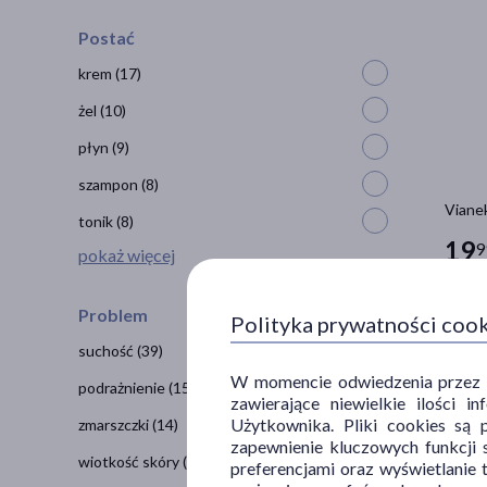
Postać
krem
(17)
żel
(10)
płyn
(9)
szampon
(8)
Vianek
tonik
(8)
19
9
pokaż więcej
100 ml 
Problem
Polityka prywatności coo
suchość
(39)
W momencie odwiedzenia przez Uż
podrażnienie
(15)
zawierające niewielkie ilości 
Użytkownika. Pliki cookies są 
zmarszczki
(14)
zapewnienie kluczowych funkcji s
wiotkość skóry
(9)
preferencjami oraz wyświetlanie 