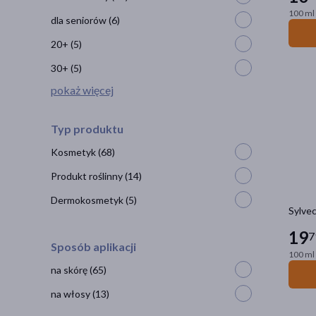
100 ml 
dla seniorów
(6)
20+
(5)
30+
(5)
pokaż więcej
Typ produktu
Kosmetyk
(68)
Produkt roślinny
(14)
Dermokosmetyk
(5)
Sylvec
19
7
Sposób aplikacji
100 ml 
na skórę
(65)
na włosy
(13)