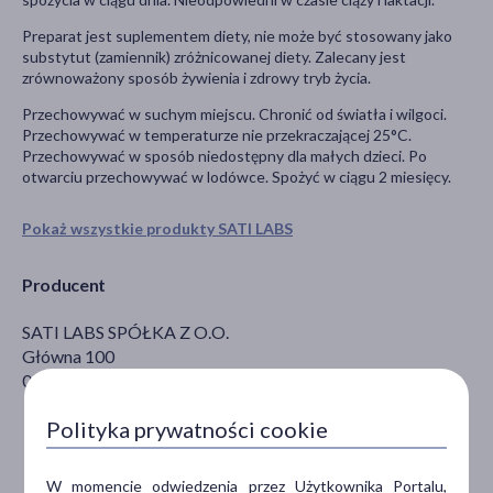
Preparat jest suplementem diety, nie może być stosowany jako
substytut (zamiennik) zróżnicowanej diety. Zalecany jest
zrównoważony sposób żywienia i zdrowy tryb życia.
Przechowywać w suchym miejscu. Chronić od światła i wilgoci.
Przechowywać w temperaturze nie przekraczającej 25°C.
Przechowywać w sposób niedostępny dla małych dzieci. Po
otwarciu przechowywać w lodówce. Spożyć w ciągu 2 miesięcy.
Pokaż wszystkie produkty SATI LABS
Producent
SATI LABS SPÓŁKA Z O.O.
Główna 100
05-806 Nowa Wieś
Polityka prywatności cookie
W momencie odwiedzenia przez Użytkownika Portalu,