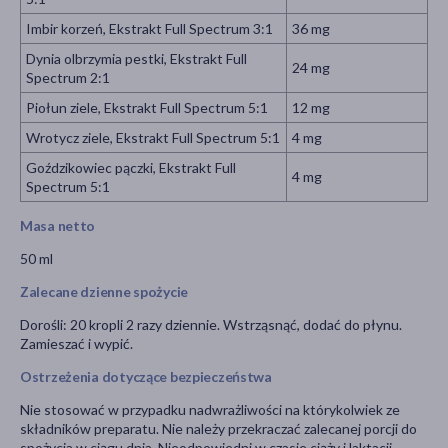
Imbir korzeń, Ekstrakt Full Spectrum 3:1
36 mg
Dynia olbrzymia pestki, Ekstrakt Full
24 mg
Spectrum 2:1
Piołun ziele, Ekstrakt Full Spectrum 5:1
12 mg
Wrotycz ziele, Ekstrakt Full Spectrum 5:1
4 mg
Goździkowiec pączki, Ekstrakt Full
4 mg
Spectrum 5:1
Masa netto
50 ml
Zalecane dzienne spożycie
Dorośli: 20 kropli 2 razy dziennie. Wstrząsnąć, dodać do płynu.
Zamieszać i wypić.
Ostrzeżenia dotyczące bezpieczeństwa
Nie stosować w przypadku nadwrażliwości na którykolwiek ze
składników preparatu. Nie należy przekraczać zalecanej porcji do
spożycia w ciągu dnia. Nieodpowiedni w czasie ciąży i laktacji.