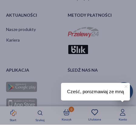
AKTUALNOŚCI
METODY PŁATNOŚCI
Nasze produkty
Kariera
APLIKACJA
ŚLEDŹ NAS NA
Cześć, porozmawiaj ze mną
0
Koszyk
Ulubione
Konto
Start
Szukaj
Strefa okazji
Nowości
Krótkie daty