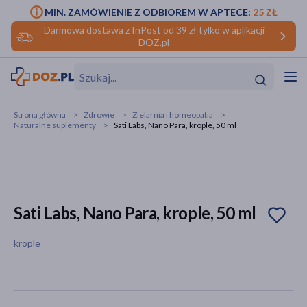
MIN. ZAMÓWIENIE Z ODBIOREM W APTECE:
25 ZŁ
Darmowa dostawa z InPost od 39 zł tylko w aplikacji
DOZ.pl
w
Hit
Hit
Strona główna
Zdrowie
Zielarnia i homeopatia
Naturalne suplementy
Sati Labs, Nano Para, krople, 50 ml
ofory
do makijażu
dzieci
ść
Hit
Hit
ące
rmową
kijażu
Sati Labs, Nano Para, krople, 50 ml
ść
Hit
krople
w
Hit
Hit
ść
Hit