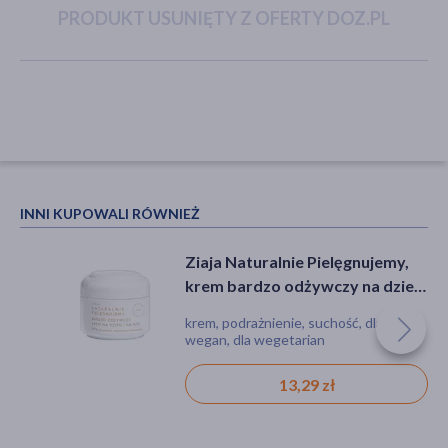
PRODUKT USUNIĘTY Z OFERTY DOZ.PL
akijażu
Hit
INNI KUPOWALI RÓWNIEŻ
Ziaja Naturalnie Pielęgnujemy,
krem bardzo odżywczy na dzień
i na noc, 50 ml
krem, podrażnienie, suchość, dla
wegan, dla wegetarian
13,29 zł