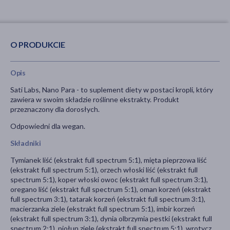
O PRODUKCIE
Opis
Sati Labs, Nano Para - to suplement diety w postaci kropli, który
zawiera w swoim składzie roślinne ekstrakty. Produkt
przeznaczony dla dorosłych.
Odpowiedni dla wegan.
Składniki
Tymianek liść (ekstrakt full spectrum 5:1), mięta pieprzowa liść
(ekstrakt full spectrum 5:1), orzech włoski liść (ekstrakt full
spectrum 5:1), koper włoski owoc (ekstrakt full spectrum 3:1),
oregano liść (ekstrakt full spectrum 5:1), oman korzeń (ekstrakt
full spectrum 3:1), tatarak korzeń (ekstrakt full spectrum 3:1),
macierzanka ziele (ekstrakt full spectrum 5:1), imbir korzeń
(ekstrakt full spectrum 3:1), dynia olbrzymia pestki (ekstrakt full
spectrum 2:1), piołun ziele (ekstrakt full spectrum 5:1), wrotycz