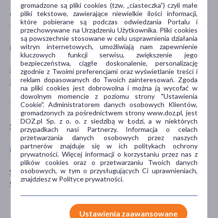
gromadzone są pliki cookies (tzw. „ciasteczka”) czyli małe
pliki tekstowe, zawierające niewielkie ilości informacji,
CECHY PRODUKTU
które pobierane są podczas odwiedzania Portalu i
przechowywane na Urządzeniu Użytkownika. Pliki cookies
są powszechnie stosowane w celu usprawnienia działania
witryn internetowych, umożliwiają nam zapewnienie
PŁEĆ
WIEK
kluczowych funkcji serwisu, zwiększenie jego
bezpieczeństwa, ciągłe doskonalenie, personalizację
Mężczyzna
dla dorosłych
zgodnie z Twoimi preferencjami oraz wyświetlanie treści i
reklam dopasowanych do Twoich zainteresowań. Zgoda
Kobieta
na pliki cookies jest dobrowolna i można ją wycofać w
dowolnym momencie z poziomu strony "Ustawienia
Cookie". Administratorem danych osobowych Klientów,
TYP PRODUKTU
POSTAĆ
gromadzonych za pośrednictwem strony www.doz.pl, jest
DOZ.pl Sp. z o. o. z siedzibą w Łodzi, a w niektórych
Suplement diety
krople
przypadkach nasi Partnerzy. Informacja o celach
przetwarzania danych osobowych przez naszych
partnerów znajduje się w ich politykach ochrony
DZIAŁANIE/WŁAŚCIWOŚCI
GŁÓWNY SKŁADNIK
prywatności. Więcej informacji o korzystaniu przez nas z
plików cookies oraz o przetwarzaniu Twoich danych
wspomagające
mięta
osobowych, w tym o przysługujących Ci uprawnieniach,
znajdziesz w Polityce prywatności.
wzmacniające
orzech włoski
tymianek
Ustawienia zaawansowane