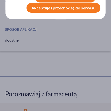
SPECYFIKA
PORA STOSOWANIA
Akceptuję i przechodzę do serwisu
Dla wegan
na dzień
na noc
SPOSÓB APLIKACJI
doustne
Porozmawiaj z farmaceutą