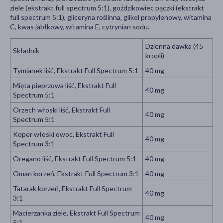
ziele (ekstrakt full spectrum 5:1), goździkowiec pączki (ekstrakt
full spectrum 5:1), gliceryna roślinna, glikol propylenowy, witamina
C, kwas jabłkowy, witamina E, cytrynian sodu.
Dzienna dawka (45
Składnik
kropli)
Tymianek liść, Ekstrakt Full Spectrum 5:1
40 mg
Mięta pieprzowa liść, Ekstrakt Full
40 mg
Spectrum 5:1
Orzech włoski liść, Ekstrakt Full
40 mg
Spectrum 5:1
Koper włoski owoc, Ekstrakt Full
40 mg
Spectrum 3:1
Oregano liść, Ekstrakt Full Spectrum 5:1
40 mg
Oman korzeń, Ekstrakt Full Spectrum 3:1
40 mg
Tatarak korzeń, Ekstrakt Full Spectrum
40 mg
3:1
Macierzanka ziele, Ekstrakt Full Spectrum
40 mg
5:1