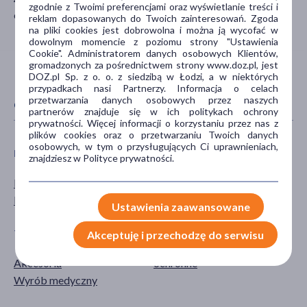
zgodnie z Twoimi preferencjami oraz wyświetlanie treści i
office@icbpharma.com
reklam dopasowanych do Twoich zainteresowań. Zgoda
na pliki cookies jest dobrowolna i można ją wycofać w
dowolnym momencie z poziomu strony "Ustawienia
Cookie". Administratorem danych osobowych Klientów,
gromadzonych za pośrednictwem strony www.doz.pl, jest
DOZ.pl Sp. z o. o. z siedzibą w Łodzi, a w niektórych
przypadkach nasi Partnerzy. Informacja o celach
przetwarzania danych osobowych przez naszych
CECHY PRODUKTU
partnerów znajduje się w ich politykach ochrony
prywatności. Więcej informacji o korzystaniu przez nas z
plików cookies oraz o przetwarzaniu Twoich danych
osobowych, w tym o przysługujących Ci uprawnieniach,
PŁEĆ
WIEK
znajdziesz w Polityce prywatności.
Mężczyzna
dla dzieci
Kobieta
Ustawienia zaawansowane
TYP PRODUKTU
DZIAŁANIE/WŁAŚCIWOŚCI
Akceptuję i przechodzę do serwisu
Akcesoria
ochronne
Wyrób medyczny