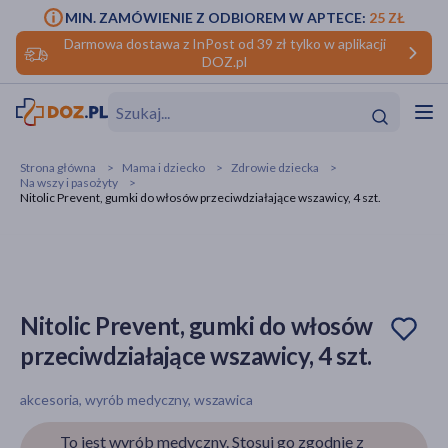
MIN. ZAMÓWIENIE Z ODBIOREM W APTECE:
25 ZŁ
Darmowa dostawa z InPost od 39 zł tylko w aplikacji
DOZ.pl
w
Hit
Hit
Strona główna
Mama i dziecko
Zdrowie dziecka
Na wszy i pasożyty
ofory
Nitolic Prevent, gumki do włosów przeciwdziałające wszawicy, 4 szt.
do makijażu
dzieci
ść
Hit
Hit
ące
rmową
kijażu
Nitolic Prevent, gumki do włosów
ść
Hit
przeciwdziałające wszawicy, 4 szt.
w
Hit
Hit
akcesoria, wyrób medyczny, wszawica
ść
Hit
To jest wyrób medyczny. Stosuj go zgodnie z