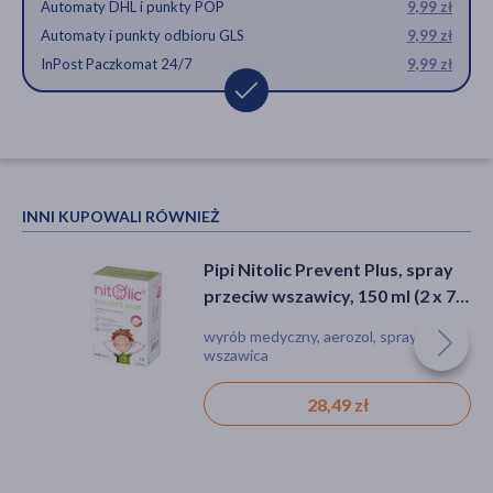
Automaty DHL i punkty POP
9,99 zł
Automaty i punkty odbioru GLS
9,99 zł
InPost Paczkomat 24/7
9,99 zł
INNI KUPOWALI RÓWNIEŻ
Pipi Nitolic Prevent Plus, spray
przeciw wszawicy, 150 ml (2 x 75
ml)
wyrób medyczny, aerozol, spray,
wszawica
28,49 zł