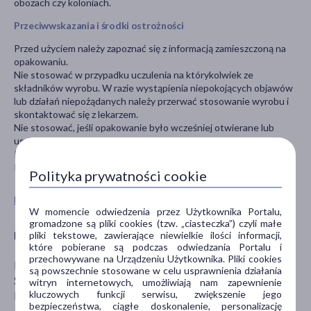
obozach czy koloniach.
Przeciwwskazania i środki ostrożności
Przed użyciem należy zapoznać się z informacją zamieszczoną na
opakowaniu.
Nie stosować w przypadku uczulenia na którykolwiek ze
składników wyrobu. W razie wystąpienia niepokojących objawów
lub działań niepożądanych należy przerwać stosowanie wyrobu i
skontaktować się z lekarzem.
Nie stosować, jeśli opakowanie było wcześniej otwierane lub
uszkodzone.
Przechowywać w sposób niedostępny dla dzieci.
Przechowywać w temperaturze pokojowej.
Polityka prywatności cookie
Pokaż wszystkie produkty NITOLIC
W momencie odwiedzenia przez Użytkownika Portalu,
gromadzone są pliki cookies (tzw. „ciasteczka”) czyli małe
Producent
pliki tekstowe, zawierające niewielkie ilości informacji,
które pobierane są podczas odwiedzania Portalu i
przechowywane na Urządzeniu Użytkownika. Pliki cookies
ICB PHARMA TOMASZ ŚWIĘTOSŁAWSKI, PAWEŁ
są powszechnie stosowane w celu usprawnienia działania
ŚWIĘTOSŁAWSKI SPÓŁKA JAWNA
witryn internetowych, umożliwiają nam zapewnienie
kluczowych funkcji serwisu, zwiększenie jego
Moździerzowców 6a
bezpieczeństwa, ciągłe doskonalenie, personalizację
43-602 Jaworzno