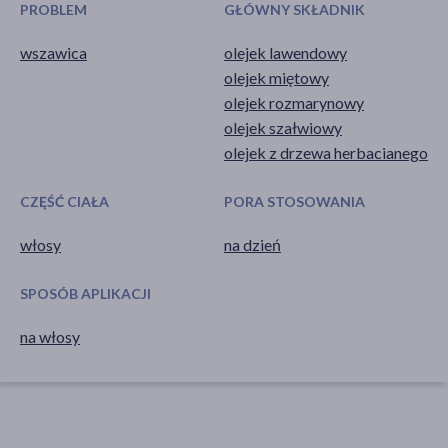
PROBLEM
GŁÓWNY SKŁADNIK
wszawica
olejek lawendowy
olejek miętowy
olejek rozmarynowy
olejek szałwiowy
olejek z drzewa herbacianego
CZĘŚĆ CIAŁA
PORA STOSOWANIA
włosy
na dzień
SPOSÓB APLIKACJI
na włosy