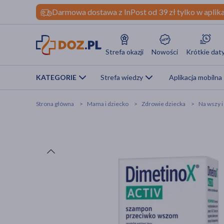
Darmowa dostawa z InPost od 39 zł tylko w aplika
Strefa okazji
Nowości
Krótkie dat
KATEGORIE
Strefa wiedzy
Aplikacja mobilna
Strona główna
Mama i dziecko
Zdrowie dziecka
Na wszy i