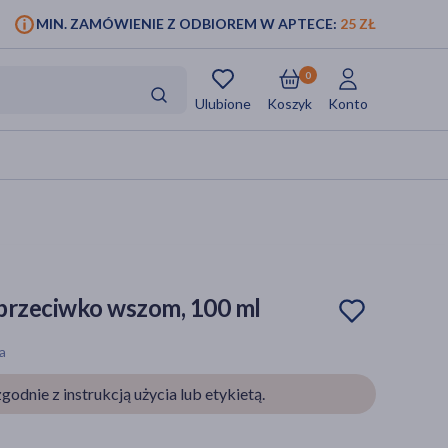
MIN. ZAMÓWIENIE Z ODBIOREM W APTECE:
25 ZŁ
0
Ulubione
Koszyk
Konto
przeciwko wszom, 100 ml
a
godnie z instrukcją użycia lub etykietą.