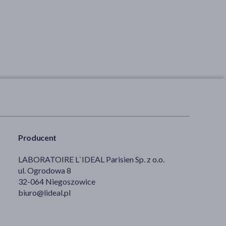
pasożyty
15,29 zł
Producent
LABORATOIRE L`IDEAL Parisien Sp. z o.o.
ul. Ogrodowa 8
32-064 Niegoszowice
biuro@lideal.pl