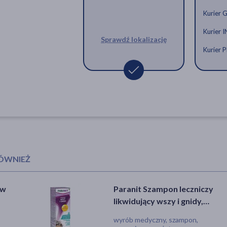
Kurier 
Kurier 
Sprawdź lokalizację
Kurier
Zestaw DimetinoX, szampon przec
grzebień GRATIS
25,00 zł
RÓWNIEŻ
iw
,
Paranit Szampon leczniczy
Nyda Express, aerozol
,
likwidujący wszy i gnidy,
przeciw wszom i gnidom,
100 ml
50 ml x 2
ray,
wyrób medyczny, szampon,
wyrób medyczny, aerozol,