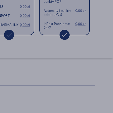
punkty POP
GLS
0,00 zł
Automaty i punkty
0,00 zł
odbioru GLS
INPOST
0,00 zł
InPost Paczkomat
0,00 zł
 PHARMALINK
0,00 zł
iwko wszom, 100 ml +
24/7
Pipi Nitolic, zestaw do
usuwania gnid (20 ml
saszetka+grzebień)
wyrób medyczny, wszawica,