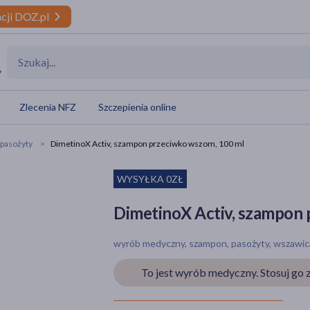
cji DOZ.pl
y
Zlecenia NFZ
Szczepienia online
 pasożyty
DimetinoX Activ, szampon przeciwko wszom, 100 ml
WYSYŁKA 0ZŁ
DimetinoX Activ, szampon 
wyrób medyczny, szampon, pasożyty, wszawic
To jest wyrób medyczny. Stosuj go z