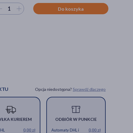
ierz ilość
Do koszyka
KTU
Opcja niedostępna?
Sprawdź dlaczego
YŁKA KURIEREM
ODBIÓR W PUNKCIE
DHL
0,00 zł
Automaty DHL i
0,00 zł