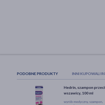
PODOBNE PRODUKTY
INNI KUPOWALI 
Hedrin, szampon przec
Pipi Nitolic Prevent Plus
wszawicy, 100 ml
spray przeciw wszawicy
150 ml (2 x 75 ml)
wyrób medyczny, szampon,
wyrób medyczny, aerozol, sp