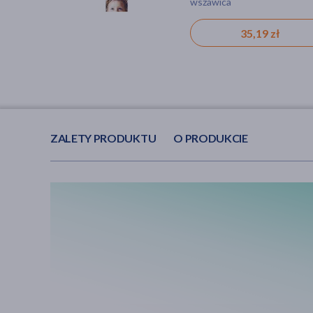
wszawica
wszawica
35,19 zł
28,49 zł
ZALETY PRODUKTU
O PRODUKCIE