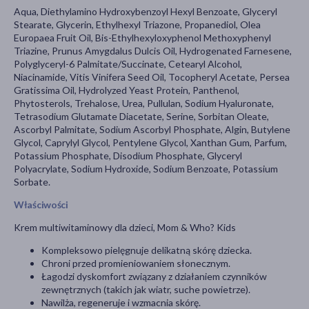
Aqua, Diethylamino Hydroxybenzoyl Hexyl Benzoate, Glyceryl
Stearate, Glycerin, Ethylhexyl Triazone, Propanediol, Olea
Europaea Fruit Oil, Bis-Ethylhexyloxyphenol Methoxyphenyl
Triazine, Prunus Amygdalus Dulcis Oil, Hydrogenated Farnesene,
Polyglyceryl-6 Palmitate/Succinate, Cetearyl Alcohol,
Niacinamide, Vitis Vinifera Seed Oil, Tocopheryl Acetate, Persea
Gratissima Oil, Hydrolyzed Yeast Protein, Panthenol,
Phytosterols, Trehalose, Urea, Pullulan, Sodium Hyaluronate,
Tetrasodium Glutamate Diacetate, Serine, Sorbitan Oleate,
Ascorbyl Palmitate, Sodium Ascorbyl Phosphate, Algin, Butylene
Glycol, Caprylyl Glycol, Pentylene Glycol, Xanthan Gum, Parfum,
Potassium Phosphate, Disodium Phosphate, Glyceryl
Polyacrylate, Sodium Hydroxide, Sodium Benzoate, Potassium
Sorbate.
Właściwości
Krem multiwitaminowy dla dzieci, Mom & Who? Kids
Kompleksowo pielęgnuje delikatną skórę dziecka.
Chroni przed promieniowaniem słonecznym.
Łagodzi dyskomfort związany z działaniem czynników
zewnętrznych (takich jak wiatr, suche powietrze).
Nawilża, regeneruje i wzmacnia skórę.