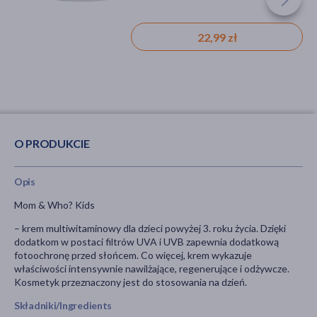
35,39 zł
22,99 zł
O PRODUKCIE
Opis
Mom & Who? Kids
–
krem multiwitaminowy dla dzieci powyżej 3. roku życia. Dzięki
dodatkom w postaci filtrów UVA i UVB zapewnia dodatkową
fotoochronę przed słońcem. Co więcej, krem wykazuje
właściwości intensywnie nawilżające, regenerujące i odżywcze.
Kosmetyk przeznaczony jest do stosowania na dzień.
Składniki/Ingredients