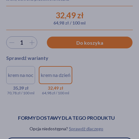
32,49 zł
64,98 zł / 100 ml
akijażu
Wybierz ilość
Do koszyka
Hit
Sprawdź warianty
krem na noc
krem na dzień
Mom & Who? Kids, krem
Mom & Who? Kids,
multiwitaminowy dla dzieci,
krem
35,39 zł
32,49 zł
70,78 zł / 100 ml
64,98 zł / 100 ml
na noc, 50 ml
multiwitaminowy dla
dzieci, SPF 30, na
35,39 zł
dzień, 50 ml
32,49 zł
FORMY DOSTAWY DLA TEGO PRODUKTU
Opcja niedostępna?
Sprawdź dlaczego