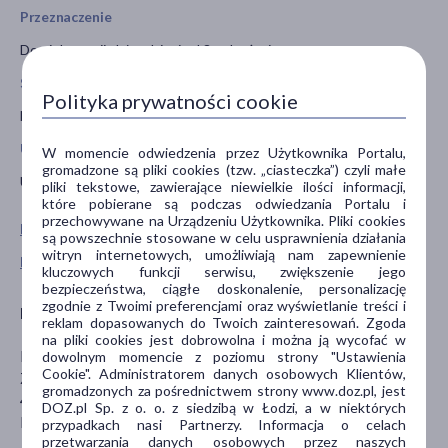
Przeznaczenie
Do pielęgnacji skóry dzieci od 3. roku życia.
Stosowanie
Polityka prywatności cookie
Nanieść krem na skórę, a następnie delikatnie rozprowadzić.
Uwagi
W momencie odwiedzenia przez Użytkownika Portalu,
gromadzone są pliki cookies (tzw. „ciasteczka”) czyli małe
Unikaj kontaktu z oczami. Produkt do użytku zewnętrznego.
pliki tekstowe, zawierające niewielkie ilości informacji,
które pobierane są podczas odwiedzania Portalu i
przechowywane na Urządzeniu Użytkownika. Pliki cookies
Pokaż wszystkie produkty MOM & WHO?
są powszechnie stosowane w celu usprawnienia działania
witryn internetowych, umożliwiają nam zapewnienie
Pokaż wszystkie produkty linii Kids marki Mom & Who?
kluczowych funkcji serwisu, zwiększenie jego
bezpieczeństwa, ciągłe doskonalenie, personalizację
zgodnie z Twoimi preferencjami oraz wyświetlanie treści i
Producent
reklam dopasowanych do Twoich zainteresowań. Zgoda
na pliki cookies jest dobrowolna i można ją wycofać w
NACOMI GROUP SP. Z O.O
dowolnym momencie z poziomu strony "Ustawienia
Cookie". Administratorem danych osobowych Klientów,
Ziołowa 29
gromadzonych za pośrednictwem strony www.doz.pl, jest
43-365 Wilkowice
DOZ.pl Sp. z o. o. z siedzibą w Łodzi, a w niektórych
biuro@nacomigroup.pl
przypadkach nasi Partnerzy. Informacja o celach
przetwarzania danych osobowych przez naszych