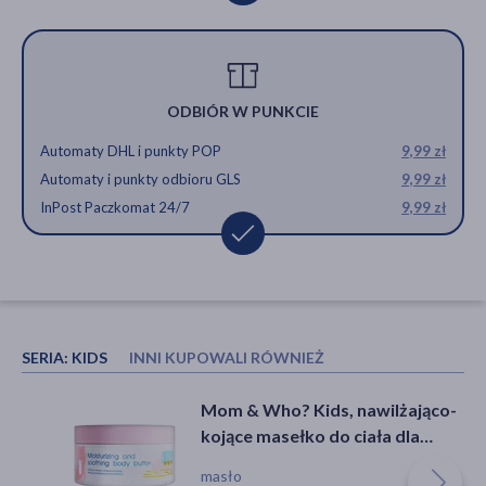
ODBIÓR W PUNKCIE
Automaty DHL i punkty POP
9,99 zł
Automaty i punkty odbioru GLS
9,99 zł
InPost Paczkomat 24/7
9,99 zł
SERIA:
KIDS
INNI KUPOWALI RÓWNIEŻ
Mom & Who? Kids, krem
Mom & Who? Kids, nawilżająco-
multiwitaminowy dla dzieci, na
kojące masełko do ciała dla
noc, 50 ml
dzieci, 100 ml
krem
masło