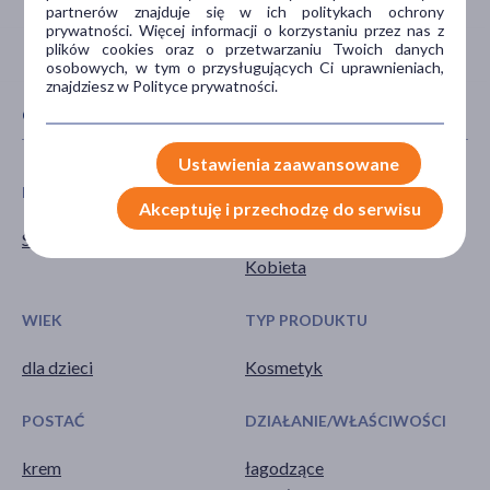
partnerów znajduje się w ich politykach ochrony
prywatności. Więcej informacji o korzystaniu przez nas z
plików cookies oraz o przetwarzaniu Twoich danych
osobowych, w tym o przysługujących Ci uprawnieniach,
znajdziesz w Polityce prywatności.
CECHY PRODUKTU
Ustawienia zaawansowane
FILTRY PRZECIWSŁONECZNE
PŁEĆ
Akceptuję i przechodzę do serwisu
SPF 30
Mężczyzna
Kobieta
WIEK
TYP PRODUKTU
dla dzieci
Kosmetyk
POSTAĆ
DZIAŁANIE/WŁAŚCIWOŚCI
krem
łagodzące