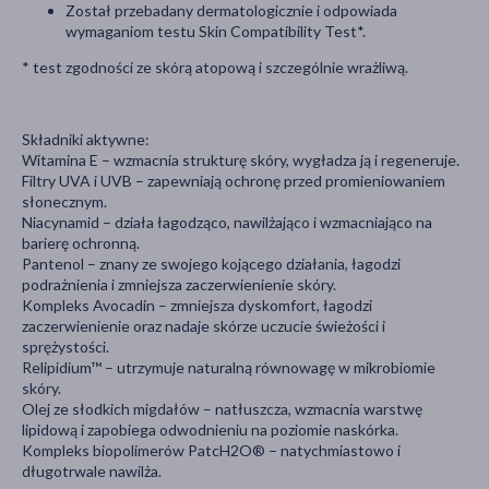
Został przebadany dermatologicznie i odpowiada
wymaganiom testu Skin Compatibility Test*.
* test zgodności ze skórą atopową i szczególnie wrażliwą.
Składniki aktywne:
Witamina E – wzmacnia strukturę skóry, wygładza ją i regeneruje.
Filtry UVA i UVB – zapewniają ochronę przed promieniowaniem
słonecznym.
Niacynamid – działa łagodząco, nawilżająco i wzmacniająco na
barierę ochronną.
Pantenol – znany ze swojego kojącego działania, łagodzi
podrażnienia i zmniejsza zaczerwienienie skóry.
Kompleks Avocadin – zmniejsza dyskomfort, łagodzi
zaczerwienienie oraz nadaje skórze uczucie świeżości i
sprężystości.
Relipidium™ – utrzymuje naturalną równowagę w mikrobiomie
skóry.
Olej ze słodkich migdałów – natłuszcza, wzmacnia warstwę
lipidową i zapobiega odwodnieniu na poziomie naskórka.
Kompleks biopolimerów PatcH2O® – natychmiastowo i
długotrwale nawilża.