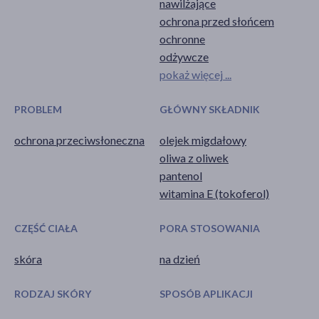
nawilżające
ochrona przed słońcem
ochronne
odżywcze
pokaż więcej ...
PROBLEM
GŁÓWNY SKŁADNIK
ochrona przeciwsłoneczna
olejek migdałowy
oliwa z oliwek
pantenol
witamina E (tokoferol)
CZĘŚĆ CIAŁA
PORA STOSOWANIA
skóra
na dzień
RODZAJ SKÓRY
SPOSÓB APLIKACJI