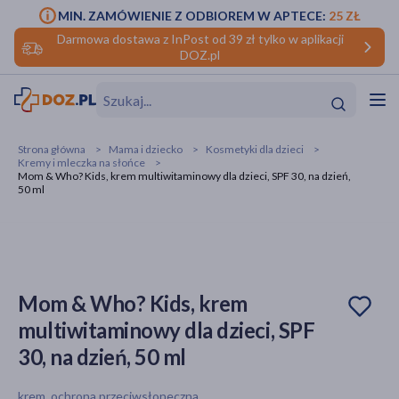
MIN. ZAMÓWIENIE Z ODBIOREM W APTECE:
25 ZŁ
Darmowa dostawa z InPost od 39 zł tylko w aplikacji
DOZ.pl
w
Hit
Hit
Strona główna
Mama i dziecko
Kosmetyki dla dzieci
Kremy i mleczka na słońce
ofory
Mom & Who? Kids, krem multiwitaminowy dla dzieci, SPF 30, na dzień,
50 ml
do makijażu
dzieci
ść
Hit
Hit
ące
rmową
kijażu
Mom & Who? Kids, krem
ść
Hit
multiwitaminowy dla dzieci, SPF
w
Hit
Hit
30, na dzień, 50 ml
ść
Hit
krem, ochrona przeciwsłoneczna