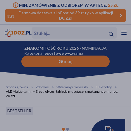
MIN. ZAMÓWIENIE Z ODBIOREM W APTECE:
25 ZŁ
Darmowa dostawa z InPost od 39 zł tylko w aplikacji
DOZ.pl
w
Hit
Hit
ZNAKOMITOŚĆ ROKU 2026
- NOMINACJA
Kategoria:
Sportowe wyzwania
ofory
Głosuj
do makijażu
dzieci
ść
Hit
Hit
ące
rmową
kijażu
Strona główna
Zdrowie
Witaminy i minerały
Elektrolity
ALE Multivitamin + Electrolytes, tabletki musujące, smak ananas-mango,
20 szt.
ść
Hit
BESTSELLER
w
Hit
Hit
ść
Hit