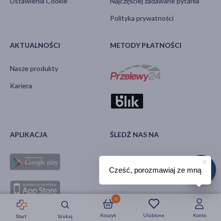
Ustawienia Cookie
Najczęściej zadawane pytania
Polityka prywatności
AKTUALNOŚCI
METODY PŁATNOŚCI
Nasze produkty
Kariera
APLIKACJA
ŚLEDŹ NAS NA
Cześć, porozmawiaj ze mną
0
Koszyk
Ulubione
Konto
Start
Szukaj
Strefa okazji
Nowości
Krótkie daty