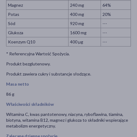
Magnez
240 mg
64%
Potas
400 mg
20%
Sód
920 mg
---
Glukoza
1600 mg
---
Koenzym Q10
400 µg
---
* Referencyjna Wartość Spożycia.
Produkt bezglutenowy.
Produkt zawiera cukry i substancje słodzące.
Masa netto
86 g
Właściwości składników
Witamina C, kwas pantotenowy, niacyna, ryboflawina, tiamina,
biotyna, witamina B12, magnez i glukoza to składniki wspierające
metabolizm energetyczny.
Zalecane dzienne spożycie