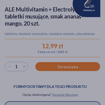
ALE Multivitamin + Electrolytes,
tabletki musujące, smak ananas-
akijażu
mango, 20 szt.
tabletka, niedobór minerałów, niedobór witamin, odwodnienie
Hit
12,99 zł
Cena za szt.: 0,65 zł
Wybierz ilość
Do koszyka
FORMY DOSTAWY DLA TEGO PRODUKTU
Opcja niedostępna?
Sprawdź dlaczego