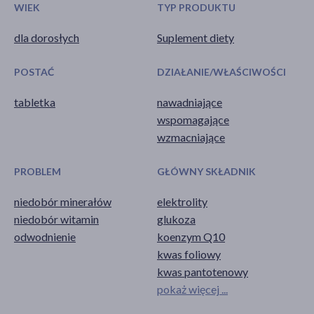
WIEK
TYP PRODUKTU
dla dorosłych
Suplement diety
POSTAĆ
DZIAŁANIE/WŁAŚCIWOŚCI
tabletka
nawadniające
wspomagające
wzmacniające
PROBLEM
GŁÓWNY SKŁADNIK
niedobór minerałów
elektrolity
niedobór witamin
glukoza
odwodnienie
koenzym Q10
kwas foliowy
kwas pantotenowy
pokaż więcej ...