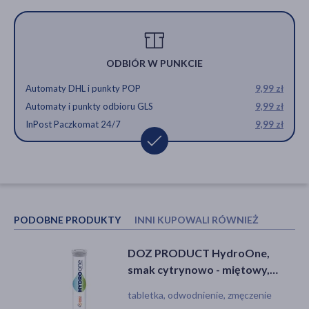
ODBIÓR W PUNKCIE
Automaty DHL i punkty POP
9,99 zł
Automaty i punkty odbioru GLS
9,99 zł
InPost Paczkomat 24/7
9,99 zł
PODOBNE PRODUKTY
INNI KUPOWALI RÓWNIEŻ
DOZ PRODUCT HydroOne,
ALE PowerUp, tabletki
smak cytrynowo - miętowy,
musujące, smak owoce leśne, 20
tabletki musujące, 24 szt.
szt.
tabletka, odwodnienie, zmęczenie
tabletka, niedobór minerałów,
niedobór witamin, zmęczenie