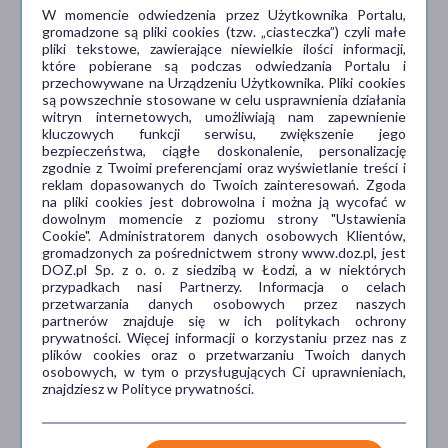
funkcjonowaniu mięśni
W momencie odwiedzenia przez Użytkownika Portalu,
gromadzone są pliki cookies (tzw. „ciasteczka”) czyli małe
pliki tekstowe, zawierające niewielkie ilości informacji,
które pobierane są podczas odwiedzania Portalu i
przechowywane na Urządzeniu Użytkownika. Pliki cookies
są powszechnie stosowane w celu usprawnienia działania
witryn internetowych, umożliwiają nam zapewnienie
kluczowych funkcji serwisu, zwiększenie jego
bezpieczeństwa, ciągłe doskonalenie, personalizację
zgodnie z Twoimi preferencjami oraz wyświetlanie treści i
reklam dopasowanych do Twoich zainteresowań. Zgoda
Niacyna
na pliki cookies jest dobrowolna i można ją wycofać w
przyczynia się do zmniejszenia
dowolnym momencie z poziomu strony "Ustawienia
Cookie". Administratorem danych osobowych Klientów,
uczucia zmęczenia i znużenia
gromadzonych za pośrednictwem strony www.doz.pl, jest
DOZ.pl Sp. z o. o. z siedzibą w Łodzi, a w niektórych
przypadkach nasi Partnerzy. Informacja o celach
przetwarzania danych osobowych przez naszych
partnerów znajduje się w ich politykach ochrony
prywatności. Więcej informacji o korzystaniu przez nas z
plików cookies oraz o przetwarzaniu Twoich danych
osobowych, w tym o przysługujących Ci uprawnieniach,
znajdziesz w Polityce prywatności.