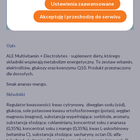
Ustawienia zaawansowane
Akceptuję i przechodzę do serwisu
Opis
ALE Multivitamin + Electrolytes - suplement diety, którego
składniki wspierają metabolizm energetyczny. To zestaw witamin,
elektrolitów, glukozy oraz koenzymu Q10. Produkt przeznaczony
dla dorosłych.
Smak ananas-mango.
Składniki
Regulator kwasowości: kwas cytrynowy, diwęglan sodu (sód),
glukoza, sole potasowe kwasu ortofosforowego (potas), węglan
magnezu (magnez), substancja wypełniająca: sorbitole, aromaty,
substancja słodząca: cyklaminiany, koncentrat soku z ananasa
(0,35%), koncentrat soku z mango (0,35%), kwas L-askorbinowy
(witamina C), substancja słodząca: sacharyny, octan DL-alfa-