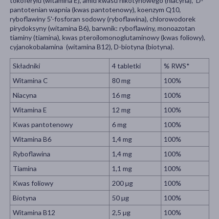
tokoferylu (witamina E), amid kwasu nikotynowego (niacyna), D-
pantotenian wapnia (kwas pantotenowy), koenzym Q10,
ryboflawiny 5'-fosforan sodowy (ryboflawina), chlorowodorek
pirydoksyny (witamina B6), barwnik: ryboflawiny, monoazotan
tiaminy (tiamina), kwas pteroilomonoglutaminowy (kwas foliowy),
cyjanokobalamina (witamina B12), D-biotyna (biotyna).
Składniki
4 tabletki
% RWS*
Witamina C
80 mg
100%
Niacyna
16 mg
100%
Witamina E
12 mg
100%
Kwas pantotenowy
6 mg
100%
Witamina B6
1,4 mg
100%
Ryboflawina
1,4 mg
100%
Tiamina
1,1 mg
100%
Kwas foliowy
200 µg
100%
Biotyna
50 µg
100%
Witamina B12
2,5 µg
100%