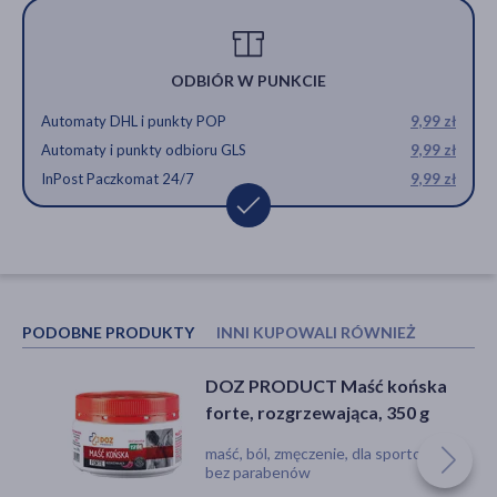
ODBIÓR W PUNKCIE
Automaty DHL i punkty POP
9,99 zł
Automaty i punkty odbioru GLS
9,99 zł
InPost Paczkomat 24/7
9,99 zł
PODOBNE PRODUKTY
INNI KUPOWALI RÓWNIEŻ
DOZ PRODUCT Maść końska
SwissMedicus, końska maść,
forte, rozgrzewająca, 350 g
chłodząca, 250 ml
maść, ból, zmęczenie, dla sportowców,
maść, ból, obrzęk, reumatyzm, żylaki
bez parabenów