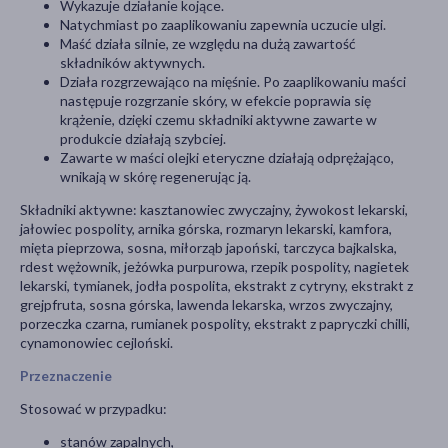
Wykazuje działanie kojące.
Natychmiast po zaaplikowaniu zapewnia uczucie ulgi.
Maść działa silnie, ze względu na dużą zawartość
składników aktywnych.
Działa rozgrzewająco na mięśnie. Po zaaplikowaniu maści
następuje rozgrzanie skóry, w efekcie poprawia się
krążenie, dzięki czemu składniki aktywne zawarte w
produkcie działają szybciej.
Zawarte w maści olejki eteryczne działają odprężająco,
wnikają w skórę regenerując ją.
Składniki aktywne: kasztanowiec zwyczajny, żywokost lekarski,
jałowiec pospolity, arnika górska, rozmaryn lekarski, kamfora,
mięta pieprzowa, sosna, miłorząb japoński, tarczyca bajkalska,
rdest wężownik, jeżówka purpurowa, rzepik pospolity, nagietek
lekarski, tymianek, jodła pospolita, ekstrakt z cytryny, ekstrakt z
grejpfruta, sosna górska, lawenda lekarska, wrzos zwyczajny,
porzeczka czarna, rumianek pospolity, ekstrakt z papryczki chilli,
cynamonowiec cejloński.
Przeznaczenie
Stosować w przypadku:
stanów zapalnych,