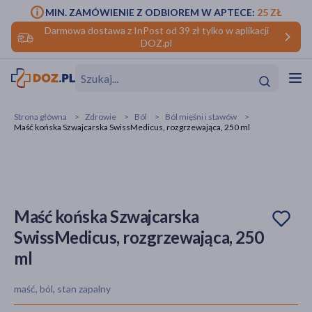
MIN. ZAMÓWIENIE Z ODBIOREM W APTECE:
25 ZŁ
Darmowa dostawa z InPost od 39 zł tylko w aplikacji
DOZ.pl
w
Hit
Hit
Strona główna
Zdrowie
Ból
Ból mięśni i stawów
Maść końska Szwajcarska SwissMedicus, rozgrzewająca, 250 ml
ofory
do makijażu
dzieci
ść
Hit
Hit
ące
rmową
kijażu
Maść końska Szwajcarska
SwissMedicus, rozgrzewająca, 250
ść
Hit
ml
w
Hit
Hit
maść, ból, stan zapalny
ść
Hit