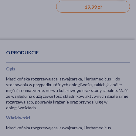
19,99 zł
33,39 zł
O PRODUKCIE
Opis
Maść końska rozgrzewająca, szwajcarska, Herbamedicus – do
stosowania w przypadku różnych dolegliwości, takich jak bóle:
mięśni, reumatyczne, nerwu kulszowego oraz stany zapalne. Maść
ze względu na dużą zawartość składników aktywnych działa silnie
rozgrzewająco, poprawia krążenie oraz przynosi ulgę w
dolegliwościach.
Właściwości
Maść końska rozgrzewająca, szwajcarska, Herbamedicus