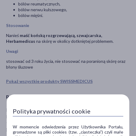
bólów reumatycznych,
bólów nerwu kulszowego,
bólów mięśni.
Stosowanie
Nanieś
maść końską rozgrzewającą, szwajcarska,
Herbamedicus
na skórę w okolicy dotkniętej problemem.
Uwagi
stosować od 3 roku życia, nie stosować na poranioną skórę oraz
błony śluzowe
Pokaż wszystkie produkty SWISSMEDICUS
Producent
Herbamedicus
Polityka prywatności cookie
Kazimierza Wielkiego 3
95-080 Tuszyn
W momencie odwiedzenia przez Użytkownika Portalu,
info@herbamedicus.pl
gromadzone są pliki cookies (tzw. „ciasteczka”) czyli małe