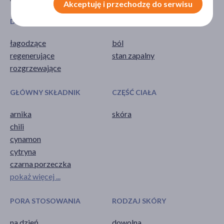
Akceptuję i przechodzę do serwisu
DZIAŁANIE/WŁAŚCIWOŚCI
PROBLEM
łagodzące
ból
regenerujące
stan zapalny
rozgrzewające
GŁÓWNY SKŁADNIK
CZĘŚĆ CIAŁA
arnika
skóra
chili
cynamon
cytryna
czarna porzeczka
pokaż więcej ...
PORA STOSOWANIA
RODZAJ SKÓRY
na dzień
dowolna