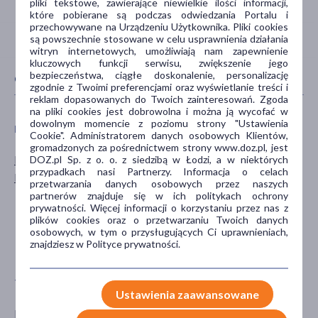
pliki tekstowe, zawierające niewielkie ilości informacji,
które pobierane są podczas odwiedzania Portalu i
przechowywane na Urządzeniu Użytkownika. Pliki cookies
są powszechnie stosowane w celu usprawnienia działania
witryn internetowych, umożliwiają nam zapewnienie
kluczowych funkcji serwisu, zwiększenie jego
bezpieczeństwa, ciągłe doskonalenie, personalizację
CECHY PRODUKTU
zgodnie z Twoimi preferencjami oraz wyświetlanie treści i
reklam dopasowanych do Twoich zainteresowań. Zgoda
na pliki cookies jest dobrowolna i można ją wycofać w
dowolnym momencie z poziomu strony "Ustawienia
PŁEĆ
WIEK
Cookie". Administratorem danych osobowych Klientów,
gromadzonych za pośrednictwem strony www.doz.pl, jest
Mężczyzna
dla młodzieży
DOZ.pl Sp. z o. o. z siedzibą w Łodzi, a w niektórych
przypadkach nasi Partnerzy. Informacja o celach
Kobieta
dla dorosłych
przetwarzania danych osobowych przez naszych
dla seniorów
partnerów znajduje się w ich politykach ochrony
prywatności. Więcej informacji o korzystaniu przez nas z
20+
plików cookies oraz o przetwarzaniu Twoich danych
30+
osobowych, w tym o przysługujących Ci uprawnieniach,
znajdziesz w Polityce prywatności.
pokaż więcej ...
TYP PRODUKTU
POSTAĆ
Ustawienia zaawansowane
Kosmetyk
maść