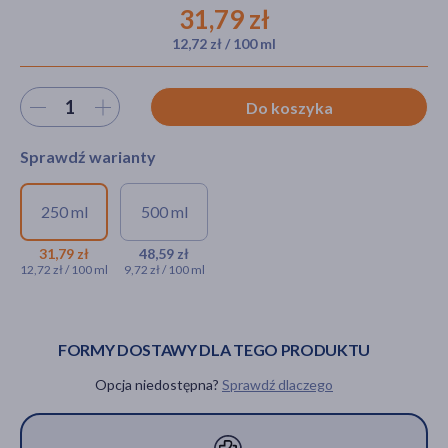
31,79 zł
12,72 zł / 100 ml
akijażu
Wybierz ilość
Do koszyka
Sprawdź warianty
Hit
250 ml
500 ml
Maść końska Szwajcarska
Maść końska
SwissMedicus,
Szwajcarska
31,79 zł
48,59 zł
12,72 zł / 100 ml
9,72 zł / 100 ml
rozgrzewająca, 250 ml
SwissMedicus,
rozgrzewająca, 500 ml
31,79 zł
48,59 zł
FORMY DOSTAWY DLA TEGO PRODUKTU
Opcja niedostępna?
Sprawdź dlaczego