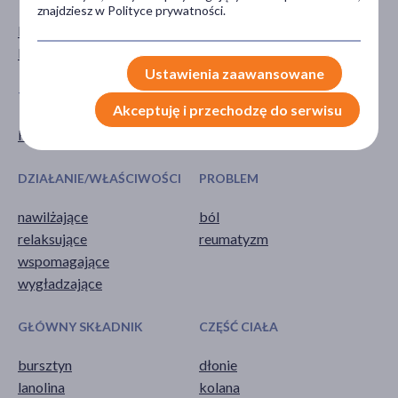
znajdziesz w Polityce prywatności.
Mężczyzna
dla dorosłych
Kobieta
Ustawienia zaawansowane
TYP PRODUKTU
POSTAĆ
Akceptuję i przechodzę do serwisu
Kosmetyk
maść
DZIAŁANIE/WŁAŚCIWOŚCI
PROBLEM
nawilżające
ból
relaksujące
reumatyzm
wspomagające
wygładzające
GŁÓWNY SKŁADNIK
CZĘŚĆ CIAŁA
bursztyn
dłonie
lanolina
kolana