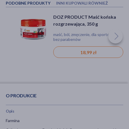
PODOBNE PRODUKTY
INNI KUPOWALI RÓWNIEŻ
DOZ PRODUCT Maść końska
Maść borowinowa, 60 g
rozgrzewająca, 350 g
maść, ból, zmęczenie, dla sportowców,
borowina, maść, ból, stłuczenie,
bez parabenów
reumatyzm
18,99 zł
42,29 zł
O PRODUKCIE
Opis
Farmina