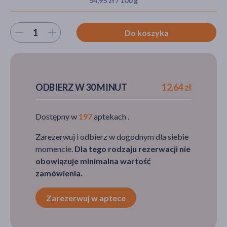
54,95 zł / 100 g
Wybierz ilość
Do koszyka
akijażu
ODBIERZ W 30 MINUT
12,64 zł
Hit
Dostępny w
197
aptekach .
Zarezerwuj i odbierz w dogodnym dla siebie
momencie.
Dla tego rodzaju rezerwacji nie
obowiązuje minimalna wartość
zamówienia.
Zarezerwuj w aptece