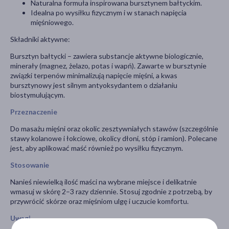
Naturalna formuła inspirowana bursztynem bałtyckim.
Idealna po wysiłku fizycznym i w stanach napięcia
mięśniowego.
Składniki aktywne:
Bursztyn bałtycki – zawiera substancje aktywne biologicznie,
minerały (magnez, żelazo, potas i wapń). Zawarte w bursztynie
związki terpenów minimalizują napięcie mięśni, a kwas
bursztynowy jest silnym antyoksydantem o działaniu
biostymulującym.
Przeznaczenie
Do masażu mięśni oraz okolic zesztywniałych stawów (szczególnie
stawy kolanowe i łokciowe, okolicy dłoni, stóp i ramion). Polecane
jest, aby aplikować maść również po wysiłku fizycznym.
Stosowanie
Nanieś niewielką ilość maści na wybrane miejsce i delikatnie
wmasuj w skórę 2–3 razy dziennie. Stosuj zgodnie z potrzebą, by
przywrócić skórze oraz mięśniom ulgę i uczucie komfortu.
Uwagi