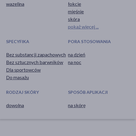
wazelina
łokcie
mięśnie
skóra
pokaż więcej ...
SPECYFIKA
PORA STOSOWANIA
Bez substancji zapachowych
na dzień
Bez sztucznych barwników
na noc
Dla sportowców
Do masażu
RODZAJ SKÓRY
SPOSÓB APLIKACJI
dowolna
na skórę