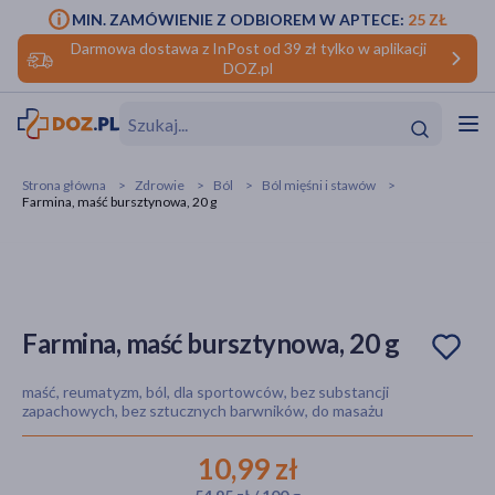
MIN. ZAMÓWIENIE Z ODBIOREM W APTECE:
25 ZŁ
Darmowa dostawa z InPost od 39 zł tylko w aplikacji
DOZ.pl
w
Hit
Hit
Strona główna
Zdrowie
Ból
Ból mięśni i stawów
Farmina, maść bursztynowa, 20 g
ofory
do makijażu
dzieci
ść
Hit
Hit
ące
rmową
kijażu
Farmina, maść bursztynowa, 20 g
ść
Hit
maść, reumatyzm, ból, dla sportowców, bez substancji
zapachowych, bez sztucznych barwników, do masażu
w
Hit
Hit
10,99 zł
ść
Hit