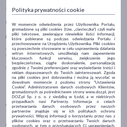
Tylko do użytku zewnętrznego.
Polityka prywatności cookie
Przechowywać w temperaturze do 25ºC.
Pokaż wszystkie produkty FARMINA
W momencie odwiedzenia przez Użytkownika Portalu,
gromadzone są pliki cookies (tzw. „ciasteczka”) czyli małe
pliki tekstowe, zawierające niewielkie ilości informacji,
Producent
które pobierane są podczas odwiedzania Portalu i
przechowywane na Urządzeniu Użytkownika. Pliki cookies
są powszechnie stosowane w celu usprawnienia działania
FARMINA
witryn internetowych, umożliwiają nam zapewnienie
Lipska 44
kluczowych funkcji serwisu, zwiększenie jego
30-721 Kraków
bezpieczeństwa, ciągłe doskonalenie, personalizację
info@farmina.pl
zgodnie z Twoimi preferencjami oraz wyświetlanie treści i
reklam dopasowanych do Twoich zainteresowań. Zgoda
na pliki cookies jest dobrowolna i można ją wycofać w
dowolnym momencie z poziomu strony "Ustawienia
Cookie". Administratorem danych osobowych Klientów,
gromadzonych za pośrednictwem strony www.doz.pl, jest
DOZ.pl Sp. z o. o. z siedzibą w Łodzi, a w niektórych
przypadkach nasi Partnerzy. Informacja o celach
CECHY PRODUKTU
przetwarzania danych osobowych przez naszych
partnerów znajduje się w ich politykach ochrony
prywatności. Więcej informacji o korzystaniu przez nas z
plików cookies oraz o przetwarzaniu Twoich danych
PŁEĆ
WIEK
osobowych, w tym o przysługujących Ci uprawnieniach,