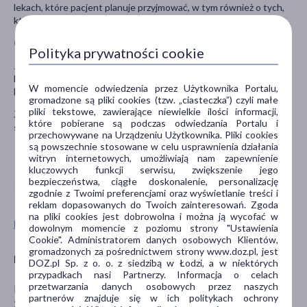
lekach, które pacjent planuje przyjmować, w tym również o tych,
które wydawane są bez recepty.
Ciąża i karmienie piersią
Polityka prywatności cookie
Jeśli pacjentka jest w ciąży lub karmi piersią, przypuszcza, że może
być w ciąży lub gdy planuje mieć dziecko powinna poradzić się
W momencie odwiedzenia przez Użytkownika Portalu,
lekarza lub farmaceuty przed zastosowaniem tego leku.
gromadzone są pliki cookies (tzw. „ciasteczka”) czyli małe
pliki tekstowe, zawierające niewielkie ilości informacji,
Ze względu na obecność kwasu borowego nie zaleca się
które pobierane są podczas odwiedzania Portalu i
stosowania leku podczas ciąży i w okresie karmienia piersią.
przechowywane na Urządzeniu Użytkownika. Pliki cookies
są powszechnie stosowane w celu usprawnienia działania
witryn internetowych, umożliwiają nam zapewnienie
kluczowych funkcji serwisu, zwiększenie jego
bezpieczeństwa, ciągłe doskonalenie, personalizację
zgodnie z Twoimi preferencjami oraz wyświetlanie treści i
reklam dopasowanych do Twoich zainteresowań. Zgoda
na pliki cookies jest dobrowolna i można ją wycofać w
Pokaż wszystkie produkty BOIRON
dowolnym momencie z poziomu strony "Ustawienia
Cookie". Administratorem danych osobowych Klientów,
gromadzonych za pośrednictwem strony www.doz.pl, jest
Podmiot odpowiedzialny
DOZ.pl Sp. z o. o. z siedzibą w Łodzi, a w niektórych
przypadkach nasi Partnerzy. Informacja o celach
przetwarzania danych osobowych przez naszych
BOIRON SA
partnerów znajduje się w ich politykach ochrony
2 avenue de l’Ouest Lyonnais