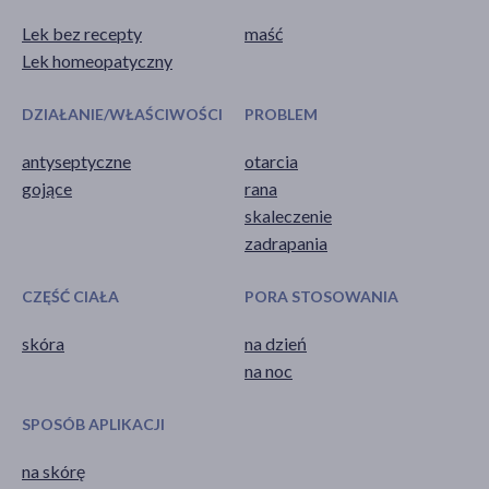
Lek bez recepty
maść
Lek homeopatyczny
DZIAŁANIE/WŁAŚCIWOŚCI
PROBLEM
antyseptyczne
otarcia
gojące
rana
skaleczenie
zadrapania
CZĘŚĆ CIAŁA
PORA STOSOWANIA
skóra
na dzień
na noc
SPOSÓB APLIKACJI
na skórę