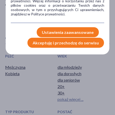
prywatności. Więcej informacji o korzystaniu przez nas z
69510 Messimy, Francja
plików cookies oraz o przetwarzaniu Twoich danych
osobowych, w tym o przysługujących Ci uprawnieniach,
znajdziesz w Polityce prywatności.
Ustawienia zaawansowane
CECHY PRODUKTU
Akceptuję i przechodzę do serwisu
PŁEĆ
WIEK
Mężczyzna
dla młodzieży
Kobieta
dla dorosłych
dla seniorów
20+
30+
pokaż więcej ...
TYP PRODUKTU
POSTAĆ