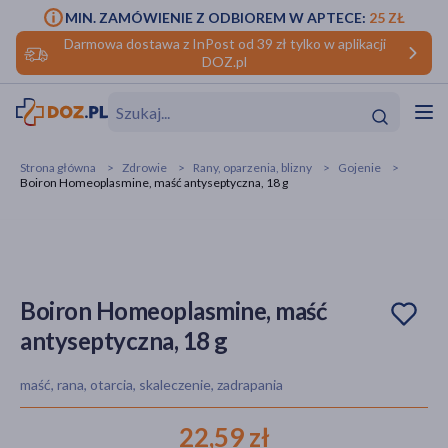
MIN. ZAMÓWIENIE Z ODBIOREM W APTECE:
25 ZŁ
Darmowa dostawa z InPost od 39 zł tylko w aplikacji
DOZ.pl
w
Hit
Hit
Strona główna
Zdrowie
Rany, oparzenia, blizny
Gojenie
Boiron Homeoplasmine, maść antyseptyczna, 18 g
ofory
do makijażu
dzieci
ść
Hit
Hit
ące
rmową
kijażu
Boiron Homeoplasmine, maść
antyseptyczna, 18 g
ść
Hit
maść, rana, otarcia, skaleczenie, zadrapania
w
Hit
Hit
22,59 zł
ść
Hit