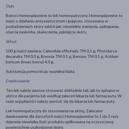
Opis
Boiron Homeoplasmine to lek homeopatyczny. Homeoplasmine to
maść o działaniu antyseptycznym i gojącym, stosowana w
podrażnieniach skóry takich jak: niewielkie zranienia, zadrapania,
otarcia naskórka, skaleczenia, pęknięcia skóry.
Skład
100 g maści zawiera: Calendula officinalis TM 0,1 g, Phytolacca
decandra TM 0,3 g, Bryonia TM 0,1 g, Benzoe TM 0,1 g, Acidum
boricum (kwas borny) 4,0 g.
Substancja pomocnicza: wazelina biała.
Dawkowanie
Ten lek należy zawsze stosować dokładnie tak, jak to opisano w
ulotce dla pacjenta lub według zaleceń lekarza lub farmaceuty. W
razie wątpliwości należy zwrócić się do lekarza lub farmaceuty.
Lek homeopatyczny do stosowania na skórę. Zalecane
dawkowanie dla dorosłych maści Homeoplasmine to 1 do 3 razy
dziennie niewielka ilość produktu aplikowana na oczyszczoną
powierzchnię uszkodzonej skóry.